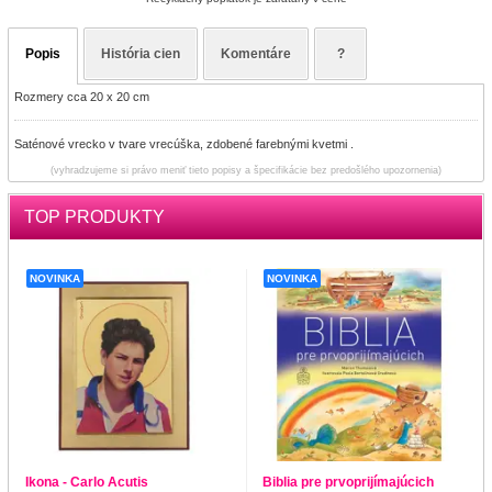
Popis
História cien
Komentáre
?
Rozmery cca 20 x 20 cm
Saténové vrecko v tvare vrecúška, zdobené farebnými kvetmi .
(vyhradzujeme si právo meniť tieto popisy a špecifikácie bez predošlého upozornenia)
TOP PRODUKTY
NOVINKA
NOVINKA
Ikona - Carlo Acutis
Biblia pre prvoprijímajúcich