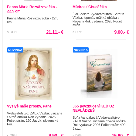
Panna Mária Rozväzovačka -
Múdrosť Chudáčika
22,5 cm
Éloi Leclerc Vydavateľstvo: Serafín
Väzba: lepená / mäkká obálka s
Panna Mária Rozväzovačka - 22,5
klopami Rok vydania: 2026 Počet
cm
strán...
21.11,- €
9.00,- €
s DPH
s DPH
NOVINKA
NOVINKA
Vyslyš naše prosby, Pane
365 povzbudení KEĎ UŽ
NEVLÁDZEŠ
Vydavateľstvo: ZAEX Väzba: viazaná
/ tvrdá obálka Rok vydania: 2025
Soňa Vancáková Vydavateľstvo:
Počet strán: 120 Jazyk: slovenský
ZAEX Väzba: viazaná / tvrdá obálka
For...
Rok vydania: 2026 Počet strán: 400
Jaz...
9.90,- €
15.90,- €
s DPH
s DPH