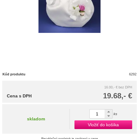
Kód produktu
6292
16.00,- €
bez DPH
19.68,- €
Cena s DPH
ks
skladom
Vložiť do košíka
Recyklačný poplatok je zarátaný v cene