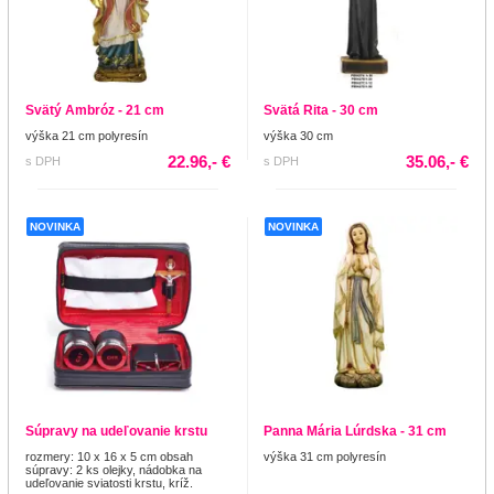
Svätý Ambróz - 21 cm
Svätá Rita - 30 cm
výška 21 cm polyresín
výška 30 cm
22.96,- €
35.06,- €
s DPH
s DPH
NOVINKA
NOVINKA
Súpravy na udeľovanie krstu
Panna Mária Lúrdska - 31 cm
rozmery: 10 x 16 x 5 cm obsah
výška 31 cm polyresín
súpravy: 2 ks olejky, nádobka na
udeľovanie sviatosti krstu, kríž.