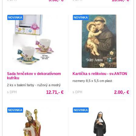
NOVINKA
NOVINKA
Sada hrnčekov v dekoratívnom
Kartička s relikviou - sv.ANTON
kufríku
rozmery 8,5 x 5,5 cm plast
2 ks v balení farby - ružový a modrý
12.71,- €
2.00,- €
s DPH
s DPH
NOVINKA
NOVINKA