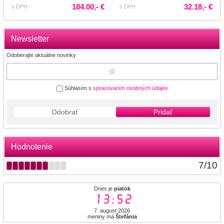
184.00,- €
32.18,- €
s DPH
s DPH
Newsletter
Odoberajte aktuálne novinky
Súhlasím s
spracovaním osobných údajov
Odobrať
Pridať
Hodnotenie
7
/
10
Dnes je
piatok
13:52
7. august 2026
meniny má
Štefánia