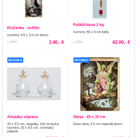
Paškál luxus 2 kg
Kľučenka - sv.Rita
rozmery 80 x 6 cm biely
rozmery 4,5 x 3,5 cm drevo
1.40,- €
62.00,- €
s DPH
s DPH
NOVINKA
NOVINKA
Ampulky súprava
Obraz - 45 x 35 cm
20 x 9,5 cm, ampulky 100 ml tacka
šírka rámu 3,5 cm materiál drevo
rozmery 20 x 9,5 cm, vrchnaky
zlatené