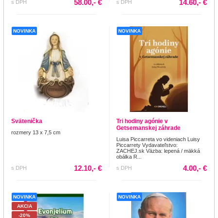
58.00,- €
14.60,- €
s DPH
s DPH
NOVINKA
NOVINKA
Svätenička
Tri hodiny agónie v
Getsemanskej záhrade
rozmery 13 x 7,5 cm
Luisa Piccarreta vo videniach Luisy
Piccarrety Vydavateľstvo:
ZACHEJ.sk Väzba: lepená / mäkká
obálka R...
12.10,- €
4.00,- €
s DPH
s DPH
NOVINKA
NOVINKA
AKCIA
-20%