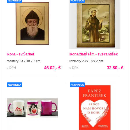
NOVINKA
NOVINKA
Ikona - sv.Šarbel
Ikona/zlatý rám - sv.František
rozmery 23 x 18 x 2 cm
rozmery 23 x 18 x 2 cm
46.02,- €
32.80,- €
s DPH
s DPH
NOVINKA
NOVINKA