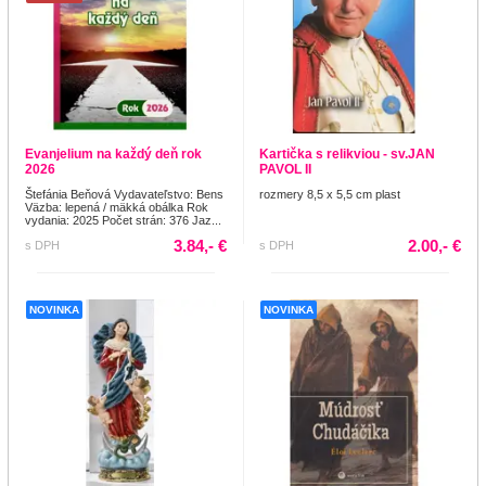
Evanjelium na každý deň rok
Kartička s relikviou - sv.JAN
2026
PAVOL II
Štefánia Beňová Vydavateľstvo: Bens
rozmery 8,5 x 5,5 cm plast
Väzba: lepená / mäkká obálka Rok
vydania: 2025 Počet strán: 376 Jaz...
3.84,- €
2.00,- €
s DPH
s DPH
NOVINKA
NOVINKA