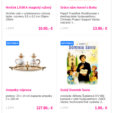
Hrnček LÁSKA magický ružový
Srdce nám hovorí o Bohu
Hrnček celý v cyklamenovo ružovej
Papež František Rozlišovanie v
farbe. rozmery 9,5 x 8,3 cm Objem
dnešnej dobe Vydavateľstvo:
330ml
Christian Project Support Väzba:
viazaná / t...
10.00,- €
13.90,- €
s DPH
s DPH
NOVINKA
NOVINKA
Ampulky súprava
Svätý Dominik Savio
podnos: 23 x 14 cm kapacita ampulky
zostavila: Alžbeta Šuplatová OV Môj
2 x 100 ml
kamarát v nebi Vydavateľstvo: ZAEX
Väzba: brožovaná Rok vydania: 2...
127.80,- €
1.00,- €
s DPH
s DPH