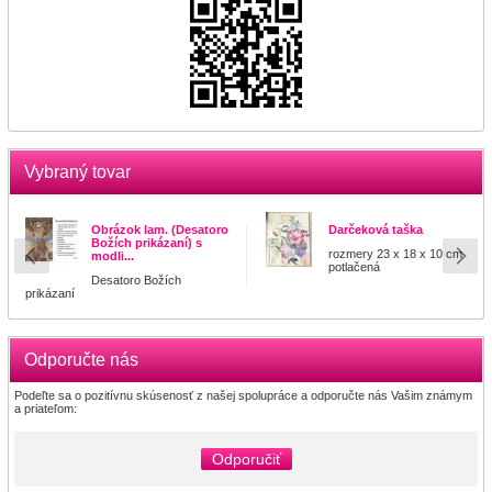
Vybraný tovar
Obrázok lam. (Desatoro
Darčeková taška
Božích prikázaní) s
rozmery 23 x 18 x 10 cm
modli...
potlačená
Desatoro Božích
prikázaní
Odporučte nás
Podeľte sa o pozitívnu skúsenosť z našej spolupráce a odporučte nás Vašim známym
a priateľom:
Odporučiť