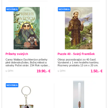
NOVINKA
NOVINKA
Príbehy svätých
Puzzle 40 - Svätý František
Carey Wallace Dychberúce príbehy
Obraz pozostávajúci zo 40 častí.
plné dobrodružstiev, Božej milosti a
Vyrobené z 1 mm hrubého kartónu.
odvahy Počet strán: 234 Rok vydan...
Rozmery produktu 13 cm x 20 cm.
19.90,- €
1.50,- €
s DPH
s DPH
NOVINKA