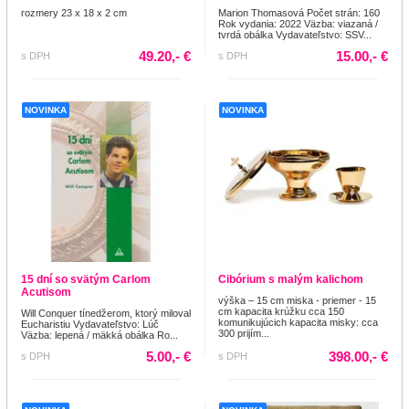
rozmery 23 x 18 x 2 cm
Marion Thomasová Počet strán: 160
Rok vydania: 2022 Väzba: viazaná /
tvrdá obálka Vydavateľstvo: SSV...
49.20,- €
15.00,- €
s DPH
s DPH
NOVINKA
NOVINKA
15 dní so svätým Carlom
Cibórium s malým kalichom
Acutisom
výška – 15 cm miska - priemer - 15
cm kapacita krúžku cca 150
Will Conquer tínedžerom, ktorý miloval
komunikujúcich kapacita misky: cca
Eucharistiu Vydavateľstvo: Lúč
300 prijím...
Väzba: lepená / mäkká obálka Ro...
5.00,- €
398.00,- €
s DPH
s DPH