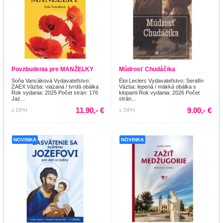
Povzbudenia pre MANŽELKY
Múdrosť Chudáčika
Soňa Vancáková Vydavateľstvo:
Éloi Leclerc Vydavateľstvo: Serafín
ZAEX Väzba: viazaná / tvrdá obálka
Väzba: lepená / mäkká obálka s
Rok vydania: 2025 Počet strán: 176
klopami Rok vydania: 2026 Počet
Jaz...
strán...
11.90,- €
9.00,- €
s DPH
s DPH
NOVINKA
NOVINKA