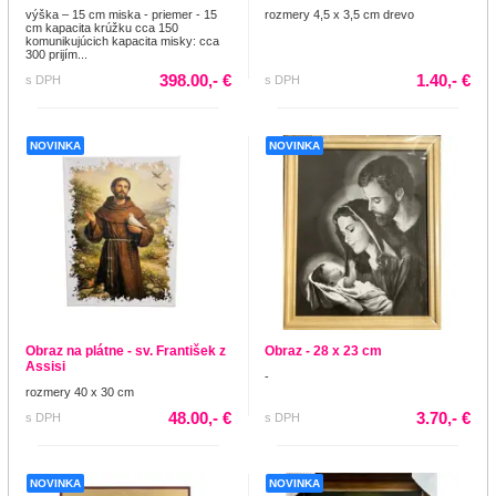
výška – 15 cm miska - priemer - 15
rozmery 4,5 x 3,5 cm drevo
cm kapacita krúžku cca 150
komunikujúcich kapacita misky: cca
300 prijím...
398.00,- €
1.40,- €
s DPH
s DPH
NOVINKA
NOVINKA
Obraz na plátne - sv. František z
Obraz - 28 x 23 cm
Assisi
-
rozmery 40 x 30 cm
48.00,- €
3.70,- €
s DPH
s DPH
NOVINKA
NOVINKA