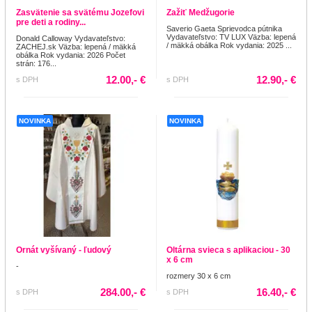
Zasvätenie sa svätému Jozefovi
Zažiť Medžugorie
pre deti a rodiny...
Saverio Gaeta Sprievodca pútnika
Vydavateľstvo: TV LUX Väzba: lepená
Donald Calloway Vydavateľstvo:
/ mäkká obálka Rok vydania: 2025 ...
ZACHEJ.sk Väzba: lepená / mäkká
obálka Rok vydania: 2026 Počet
strán: 176...
12.00,- €
12.90,- €
s DPH
s DPH
NOVINKA
NOVINKA
Ornát vyšívaný - ľudový
Oltárna svieca s aplikaciou - 30
x 6 cm
-
rozmery 30 x 6 cm
284.00,- €
16.40,- €
s DPH
s DPH