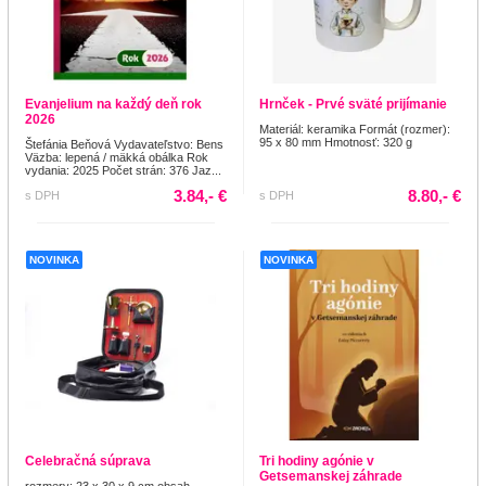
Evanjelium na každý deň rok
Hrnček - Prvé sväté prijímanie
2026
Materiál: keramika Formát (rozmer):
95 x 80 mm Hmotnosť: 320 g
Štefánia Beňová Vydavateľstvo: Bens
Väzba: lepená / mäkká obálka Rok
vydania: 2025 Počet strán: 376 Jaz...
3.84,- €
8.80,- €
s DPH
s DPH
NOVINKA
NOVINKA
Celebračná súprava
Tri hodiny agónie v
Getsemanskej záhrade
rozmery: 23 x 30 x 9 cm obsah