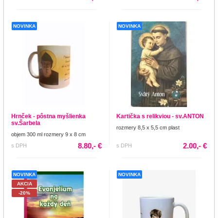
NOVINKA
NOVINKA
Hrnček - pôstna myšlienka
Kartička s relikviou - sv.ANTON
sv.Šarbela
rozmery 8,5 x 5,5 cm plast
objem 300 ml rozmery 9 x 8 cm
8.80,- €
2.00,- €
s DPH
s DPH
NOVINKA
NOVINKA
AKCIA
-20%