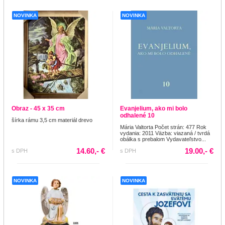
NOVINKA
NOVINKA
Obraz - 45 x 35 cm
Evanjelium, ako mi bolo
odhalené 10
šírka rámu 3,5 cm materiál drevo
Mária Valtorta Počet strán: 477 Rok
vydania: 2011 Väzba: viazaná / tvrdá
obálka s prebalom Vydavateľstvo...
14.60,- €
19.00,- €
s DPH
s DPH
NOVINKA
NOVINKA