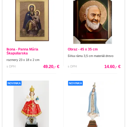
Ikona - Panna Mária
Obraz - 45 x 35 cm
Škapuliarska
šírka rámu 3,5 cm materiál drevo
rozmery 23 x 18 x 2 cm
49.20,- €
14.60,- €
s DPH
s DPH
NOVINKA
NOVINKA