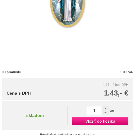
ID produktu
1013744
1.17,- €
bez DPH
1.43,- €
Cena s DPH
ks
skladom
Vložiť do košíka
Recyklačný poplatok je zarátaný v cene