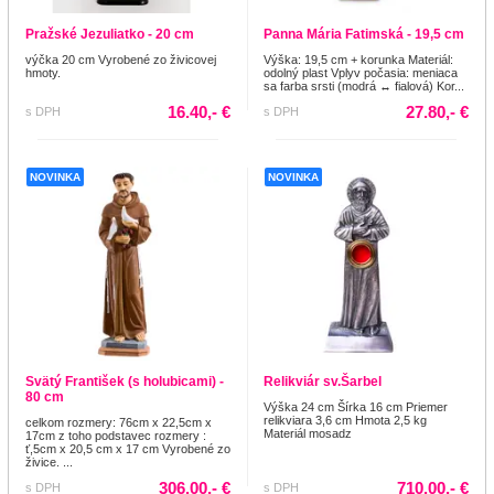
Pražské Jezuliatko - 20 cm
Panna Mária Fatimská - 19,5 cm
výčka 20 cm Vyrobené zo živicovej
Výška: 19,5 cm + korunka Materiál:
hmoty.
odolný plast Vplyv počasia: meniaca
sa farba srsti (modrá ↔ fialová) Kor...
16.40,- €
27.80,- €
s DPH
s DPH
NOVINKA
NOVINKA
Svätý František (s holubicami) -
Relikviár sv.Šarbel
80 cm
Výška 24 cm Šírka 16 cm Priemer
relikviara 3,6 cm Hmota 2,5 kg
celkom rozmery: 76cm x 22,5cm x
Materiál mosadz
17cm z toho podstavec rozmery :
ť,5cm x 20,5 cm x 17 cm Vyrobené zo
živice. ...
306.00,- €
710.00,- €
s DPH
s DPH