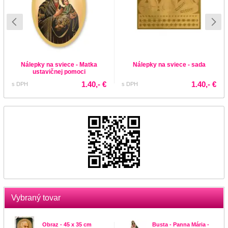
Nálepky na sviece - Matka
Nálepky na sviece - sada
ustavičnej pomoci
1.40,- €
1.40,- €
s DPH
s DPH
Vybraný tovar
Obraz - 45 x 35 cm
Busta - Panna Mária -