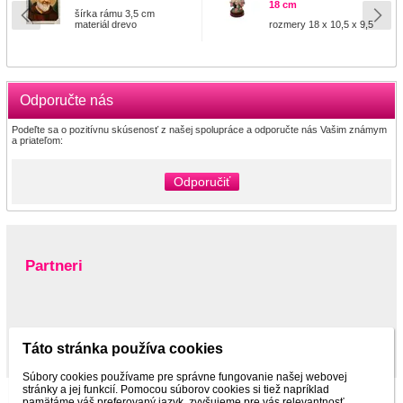
18 cm
šírka rámu 3,5 cm
materiál drevo
rozmery 18 x 10,5 x 9,5
Odporučte nás
Podeľte sa o pozitívnu skúsenosť z našej spolupráce a odporučte nás Vašim známym
a priateľom:
Odporučiť
Partneri
www.pltnictvo.eu
Táto stránka používa cookies
Súbory cookies používame pre správne fungovanie našej webovej
stránky a jej funkcií. Pomocou súborov cookies si tiež napríklad
pamätáme váš preferovaný jazyk, zvyšujeme pre vás relevantnosť