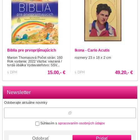
Biblia pre prvoprijímajúcich
Ikona - Carlo Acutis
Marion Thomasová Počet strán: 160
rozmery 23 x 18 x 2 cm
Rok vydania: 2022 Väzba: viazaná /
tvrdá obálka Vydavateľstvo: SSV...
15.00,- €
49.20,- €
s DPH
s DPH
Newsletter
Odoberajte aktuálne novinky
Súhlasím s
spracovaním osobných údajov
Odobrať
Pridať