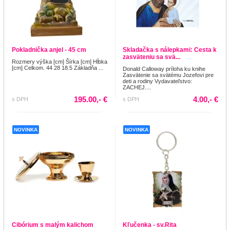
Pokladnička anjel - 45 cm
Skladačka s nálepkami: Cesta k
zasväteniu sa svä...
Rozmery výška [cm] Šírka [cm] Hĺbka
[cm] Celkom. 44 28 18.5 Základňa ...
Donald Calloway príloha ku knihe
Zasvätenie sa svätému Jozefovi pre
deti a rodiny Vydavateľstvo:
ZACHEJ....
195.00,- €
4.00,- €
s DPH
s DPH
NOVINKA
NOVINKA
Cibórium s malým kalichom
Kľučenka - sv.Rita