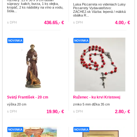
súpravy: kalich, burza, 1 ks olejka,
Luisa Piccarreta vo videniach Luisy
kropáč, 2 ks nádobky na víno a vodu,
Piccarrety Vydavateľstvo:
štóla...
ZACHEJ.sk Väzba: lepená / mäkká
obálka R...
436.65,- €
4.00,- €
s DPH
s DPH
NOVINKA
NOVINKA
Svätý František - 20 cm
Ruženec - ku krvi Kristovej
výška 20 cm
zrnko 5 mm dlžka 35 cm
19.90,- €
2.80,- €
s DPH
s DPH
NOVINKA
NOVINKA