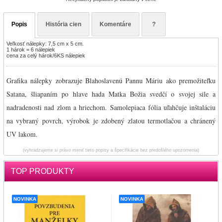
Popis
História cien
Komentáre
?
Veľkosť nálepky: 7,5 cm x 5 cm.
1 hárok = 6 nálepiek
cena za celý hárok/6KS nálepiek
Grafika nálepky zobrazuje Blahoslavenú Pannu Máriu ako premožiteľku
Satana, šliapaním po hlave hada Matka Božia svedčí o svojej sile a
nadradenosti nad zlom a hriechom.
Samolepiaca fólia uľahčuje inštaláciu
na vybraný povrch, výrobok je zdobený zlatou termotlačou a chránený
UV lakom.
(vyhradzujeme si právo meniť tieto popisy a špecifikácie bez predošlého upozornenia)
TOP PRODUKTY
NOVINKA
NOVINKA