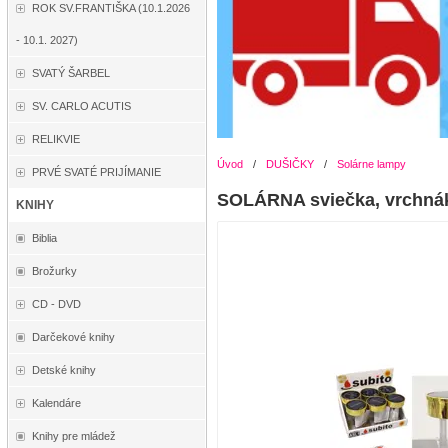
ROK SV.FRANTIŠKA (10.1.2026
- 10.1. 2027)
SVATÝ ŠARBEL
SV. CARLO ACUTIS
RELIKVIE
Úvod
/
DUŠIČKY
/
Solárne lampy
PRVÉ SVATÉ PRIJÍMANIE
SOLÁRNA sviečka, vrchná
KNIHY
Biblia
Brožurky
CD - DVD
Darčekové knihy
Detské knihy
Kalendáre
Knihy pre mládež