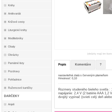
Knihy
Antikvariát
Križové cesty
Liturgické knihy
Modlitebníky
Obaly
(obrázky majú len ilust
Obrázky
Pamätné listy
Popis
Komentáre
?
Pozdravy
nastaviteľná zlatá s červeným plameňom
Hmotnosť: 0,10
Pohľadnice
Ružencové kartičky
Rozmery
studeného bieleho svetla :
napájanie: 2,4 V (2 batérie AAA 1,2
DARČEKY
dvojitý vypínač (svieti celý deň aleb
Anjeli