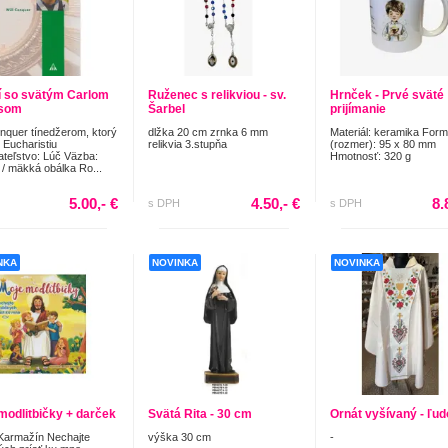
í so svätým Carlom
Ruženec s relikviou - sv.
Hrnček - Prvé sväté
isom
Šarbel
prijímanie
onquer tínedžerom, ktorý
dlžka 20 cm zrnka 6 mm
Materiál: keramika Form
 Eucharistiu
relikvia 3.stupňa
(rozmer): 95 x 80 mm
teľstvo: Lúč Väzba:
Hmotnosť: 320 g
 / mäkká obálka Ro...
5.00,- €
4.50,- €
8.
s DPH
s DPH
NKA
NOVINKA
NOVINKA
modlitbičky + darček
Svätá Rita - 30 cm
Ornát vyšívaný - ľu
Karmažín Nechajte
výška 30 cm
-