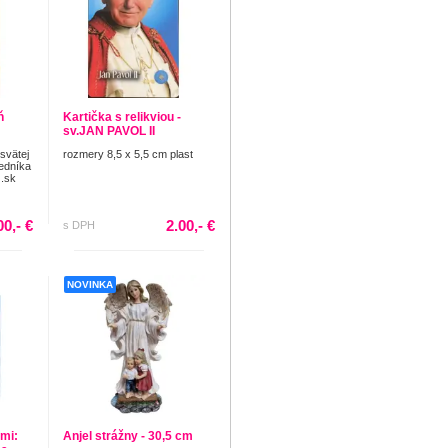
ň
Kartička s relikviou -
sv.JAN PAVOL II
 svätej
rozmery 8,5 x 5,5 cm plast
edníka
.sk
00,- €
2.00,- €
s DPH
NOVINKA
mi:
Anjel strážny - 30,5 cm