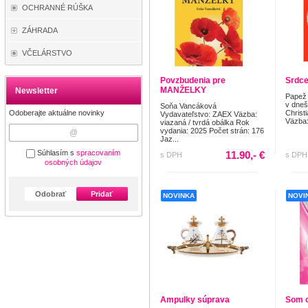
OCHRANNÉ RÚŠKA
ZÁHRADA
VČELÁRSTVO
Povzbudenia pre
Srdce
MANŽELKY
Newsletter
Papež 
v dneš
Soňa Vancáková
Odoberajte aktuálne novinky
Christ
Vydavateľstvo: ZAEX Väzba:
Väzba: 
viazaná / tvrdá obálka Rok
vydania: 2025 Počet strán: 176
Jaz...
Súhlasím s
spracovaním
11.90,- €
s DPH
s DPH
osobných údajov
Odobrať
Pridať
NOVINKA
NOVI
Ampulky súprava
Som 