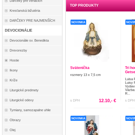
Darčeky pre veriacich
TOP PRODUKTY
Kresťanská bižutéria
DARČEKY PRE NAJMENŠÍCH
NOVINKA
NOVI
DEVOCIONÁLIE
Devocionálie sv. Benedikta
Drevorezby
Hostie
Svätenička
Tri h
Ikony
Getse
rozmery 13 x 7,5 cm
Luisa 
Kríže
Luisy 
Vydav
Väzba:
Liturgické predmety
R...
12.10,- €
Liturgické odevy
s DPH
s DPH
Tymiany, samozapalne uhlie
NOVINKA
NOVI
Obrazy
Olej