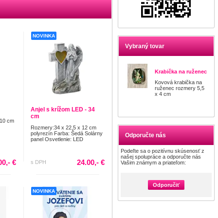
NOVINKA
Vybraný tovar
Krabička na ruženec
Kovová krabička na
ruženec rozmery 5,5
x 4 cm
Anjel s krížom LED - 34
cm
 10 cm
Rozmery:34 x 22,5 x 12 cm
polyrezín Farba: Šedá Solárny
Odporučte nás
panel Osvetlenie: LED
Podeľte sa o pozitívnu skúsenosť z
našej spolupráce a odporučte nás
00,- €
24.00,- €
s DPH
Vašim známym a priateľom:
Odporučiť
NOVINKA