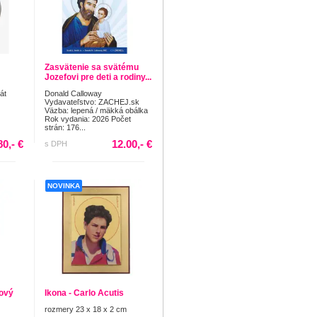
Zasvätenie sa svätému
Jozefovi pre deti a rodiny...
át
Donald Calloway
Vydavateľstvo: ZACHEJ.sk
Väzba: lepená / mäkká obálka
Rok vydania: 2026 Počet
strán: 176...
80,- €
12.00,- €
s DPH
NOVINKA
dový
Ikona - Carlo Acutis
rozmery 23 x 18 x 2 cm