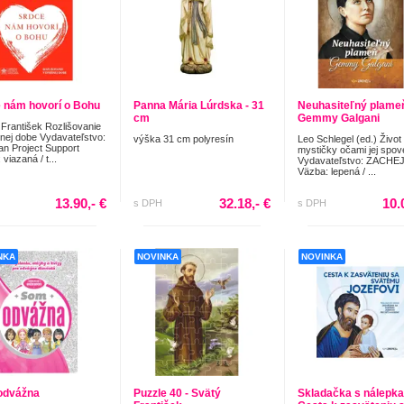
 nám hovorí o Bohu
Panna Mária Lúrdska - 31
Neuhasiteľný plame
cm
Gemmy Galgani
František Rozlišovanie
nej dobe Vydavateľstvo:
výška 31 cm polyresín
Leo Schlegel (ed.) Život
ian Project Support
mystičky očami jej spov
viazaná / t...
Vydavateľstvo: ZACHEJ
Väzba: lepená / ...
13.90,- €
32.18,- €
10.
s DPH
s DPH
NKA
NOVINKA
NOVINKA
odvážna
Puzzle 40 - Svätý
Skladačka s nálepka