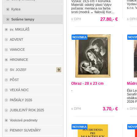
maličk
Výška: 19,5 cm + korunka
Vydava
Materiál: odolný plast Vplyv
s.r.o. 
počasia: meniaca sa farba
Kytice
srsti (modrá ↔ fialová) Kor...
27.80,- €
s DPH
s DPH
Solárne lampy
sv. MIKULÁŠ
NOVINKA
NOVI
ADVENT
VIANOCE
HROMNICE
SV. JOZEF
PÔST
Obraz - 28 x 23 cm
Múdro
VEĽKÁ NOC
-
Éloi L
Serafí
obálka
PAŠKÁLY 2026
2026 P
3.70,- €
s DPH
s DPH
JUBILEJNÝ ROK 2025
Voskové predmety
NOVINKA
NOVI
PIENINY SUVENÍRY