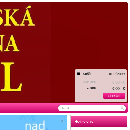
Košík:
je prázdny
bez DPH:
0.00,- €
s DPH:
0.00,- €
Zobraziť
Hodnotenie