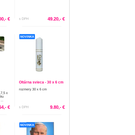
00,- €
49.20,- €
s DPH
NOVINKA
Oltárna svieca - 30 x 6 cm
rozmery 30 x 6 cm
17,5 x
ôtu
...
64,- €
9.80,- €
s DPH
NOVINKA