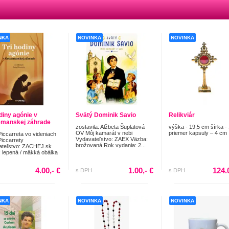
NKA
NOVINKA
NOVINKA
odiny agónie v
Svätý Dominik Savio
Relikviár
manskej záhrade
zostavila: Alžbeta Šuplatová
výška - 19,5 cm šírka -
OV Môj kamarát v nebi
priemer kapsuly – 4 cm
Piccarreta vo videniach
Vydavateľstvo: ZAEX Väzba:
Piccarrety
brožovaná Rok vydania: 2...
ateľstvo: ZACHEJ.sk
 lepená / mäkká obálka
4.00,- €
1.00,- €
124.
s DPH
s DPH
NKA
NOVINKA
NOVINKA