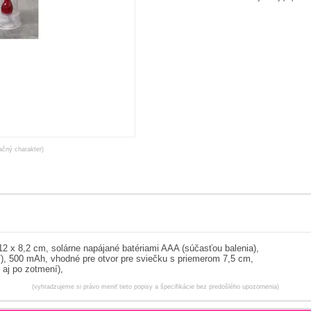
račný charakter)
 12 x 8,2 cm,
solárne napájané batériami AAA (súčasťou balenia),
 V), 500 mAh,
vhodné pre otvor pre sviečku s priemerom 7,5 cm,
o aj po zotmení),
(vyhradzujeme si právo meniť tieto popisy a špecifikácie bez predošlého upozornenia)