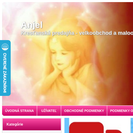
Anjel
Kresťanská predajňa - velkoobchod a malo
ÚVODNÁ STRANA
UŽÍVATEĽ
OBCHODNÉ PODMIENKY
PODMIENKY 
Kategórie