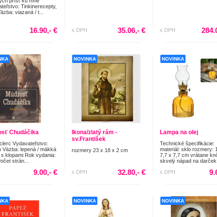
ých prísť ku mne
teľstvo: Tinkinerecepty,
Väzba: viazaná / t...
16.90,- €
35.06,- €
284.
s DPH
s DPH
NKA
NOVINKA
NOVINKA
sť Chudáčika
Ikona/zlatý rám -
Lampa na olej
sv.František
eclerc Vydavateľstvo:
Technické špecifikácie:
n Väzba: lepená / mäkká
materiál: sklo rozmery: 
rozmery 23 x 18 x 2 cm
 s klopami Rok vydania:
7,7 x 7,7 cm vrátane kn
očet strán...
skvelý nápad na darček 
9.00,- €
32.80,- €
9.
s DPH
s DPH
NKA
NOVINKA
NOVINKA