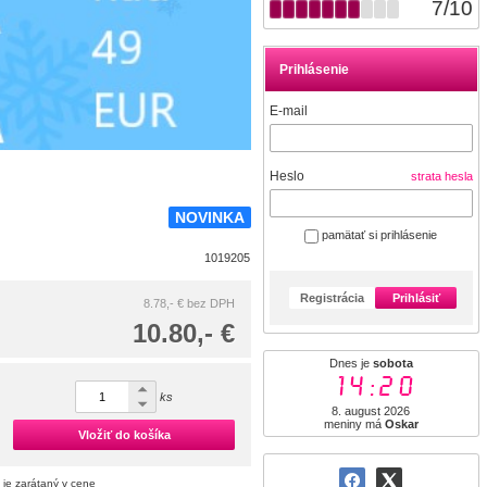
7
/
10
Prihlásenie
E-mail
Heslo
strata hesla
NOVINKA
pamätať si prihlásenie
1019205
Registrácia
Prihlásiť
8.78,- €
bez DPH
10.80,- €
Dnes je
sobota
14:20
ks
8. august 2026
meniny má
Oskar
Vložiť do košíka
 je zarátaný v cene