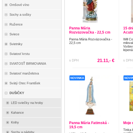
Omšové víno
Sochy a sošky
Ružence
Panna Mária
15 dn
Rozväzovačka - 22,5 cm
Acut
Sviece
Panna Mária Rozväzovačka -
Will C
22,5 cm
miloval
Svietniky
Vydava
lepená
Sviatosť krstu
21.11,- €
s DPH
s DPH
SVIATOSŤ BIRMOVANIA
Sviatosť manželstva
NOVINKA
NOVI
Svätý Otec František
DUŠIČKY
LED sviečky na hroby
Kahance
Knihy
Panna Mária Fatimská -
Moje 
19,5 cm
Tinka 
Sochy a nádoby