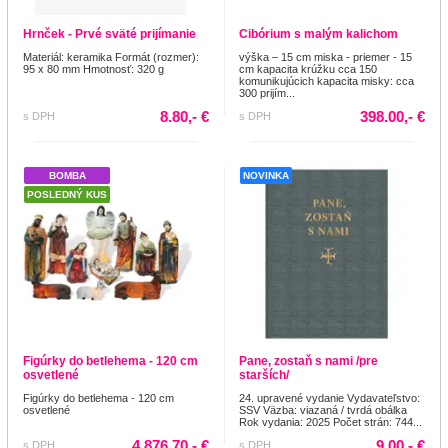
Hrnček - Prvé sväté prijímanie
Cibórium s malým kalichom
Materiál: keramika Formát (rozmer):
výška – 15 cm miska - priemer - 15
95 x 80 mm Hmotnosť: 320 g
cm kapacita krúžku cca 150
komunikujúcich kapacita misky: cca
300 prijím...
8.80,- €
398.00,- €
s DPH
s DPH
BOMBA
NOVINKA
POSLEDNÝ KUS
Figúrky do betlehema - 120 cm
Pane, zostaň s nami /pre
osvetlené
starších/
Figúrky do betlehema - 120 cm
24. upravené vydanie Vydavateľstvo:
osvetlené
SSV Väzba: viazaná / tvrdá obálka
Rok vydania: 2025 Počet strán: 744...
4 876.70,- €
9.00,- €
s DPH
s DPH