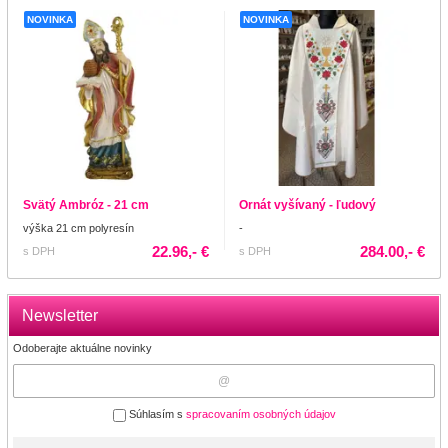
NOVINKA
NOVINKA
Svätý Ambróz - 21 cm
Ornát vyšívaný - ľudový
výška 21 cm polyresín
-
22.96,- €
284.00,- €
s DPH
s DPH
Newsletter
Odoberajte aktuálne novinky
Súhlasím s
spracovaním osobných údajov