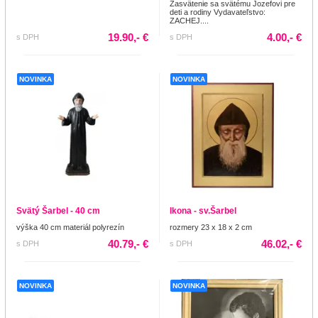
Zasvätenie sa svätému Jozefovi pre
deti a rodiny Vydavateľstvo:
ZACHEJ....
19.90,- €
4.00,- €
s DPH
s DPH
NOVINKA
NOVINKA
Svätý Šarbel - 40 cm
Ikona - sv.Šarbel
výška 40 cm materiál polyrezín
rozmery 23 x 18 x 2 cm
40.79,- €
46.02,- €
s DPH
s DPH
NOVINKA
NOVINKA