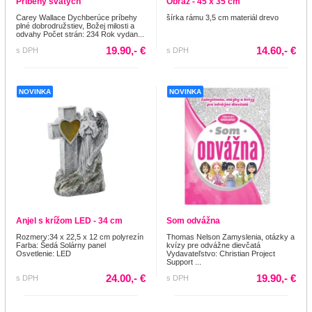
Príbehy svätých
Obraz - 45 x 35 cm
Carey Wallace Dychberúce príbehy
šírka rámu 3,5 cm materiál drevo
plné dobrodružstiev, Božej milosti a
odvahy Počet strán: 234 Rok vydan...
19.90,- €
14.60,- €
s DPH
s DPH
NOVINKA
NOVINKA
Anjel s krížom LED - 34 cm
Som odvážna
Rozmery:34 x 22,5 x 12 cm polyrezín
Thomas Nelson Zamyslenia, otázky a
Farba: Šedá Solárny panel
kvízy pre odvážne dievčatá
Osvetlenie: LED
Vydavateľstvo: Christian Project
Support ...
24.00,- €
19.90,- €
s DPH
s DPH