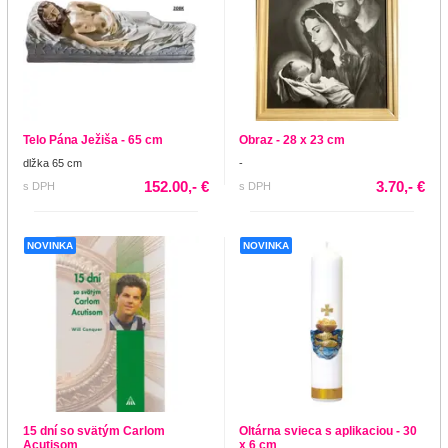
Telo Pána Ježiša - 65 cm
Obraz - 28 x 23 cm
dlžka 65 cm
-
152.00,- €
3.70,- €
s DPH
s DPH
NOVINKA
NOVINKA
15 dní so svätým Carlom
Oltárna svieca s aplikaciou - 30
Acutisom
x 6 cm