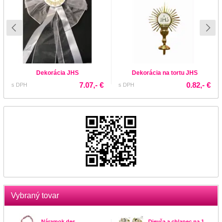
Dekorácia JHS
Dekorácia na tortu JHS
7.07,- €
0.82,- €
s DPH
s DPH
Vybraný tovar
Náramok des.
Dievča a chlapec na 1.