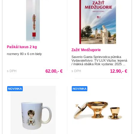
Paškál luxus 2 kg
Zažiť Medžugorie
rozmery 80 x 6 cm biely
Saverio Gaeta Sprievodca pútnika
Vydavateľstvo: TV LUX Väzba: lepená
/ mäkká obálka Rok vydania: 2025 ...
62.00,- €
12.90,- €
s DPH
s DPH
NOVINKA
NOVINKA