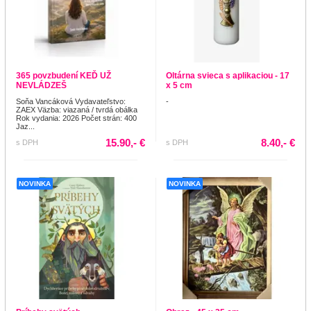
365 povzbudení KEĎ UŽ
Oltárna svieca s aplikaciou - 17
NEVLÁDZEŠ
x 5 cm
Soňa Vancáková Vydavateľstvo:
-
ZAEX Väzba: viazaná / tvrdá obálka
Rok vydania: 2026 Počet strán: 400
Jaz...
15.90,- €
8.40,- €
s DPH
s DPH
NOVINKA
NOVINKA