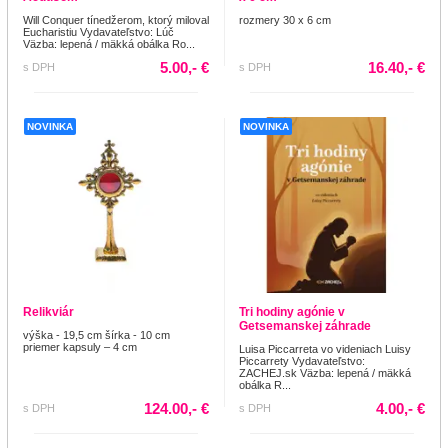
Will Conquer tínedžerom, ktorý miloval
rozmery 30 x 6 cm
Eucharistiu Vydavateľstvo: Lúč
Väzba: lepená / mäkká obálka Ro...
5.00,- €
16.40,- €
s DPH
s DPH
NOVINKA
NOVINKA
Relikviár
Tri hodiny agónie v
Getsemanskej záhrade
výška - 19,5 cm šírka - 10 cm
priemer kapsuly – 4 cm
Luisa Piccarreta vo videniach Luisy
Piccarrety Vydavateľstvo:
ZACHEJ.sk Väzba: lepená / mäkká
obálka R...
124.00,- €
4.00,- €
s DPH
s DPH