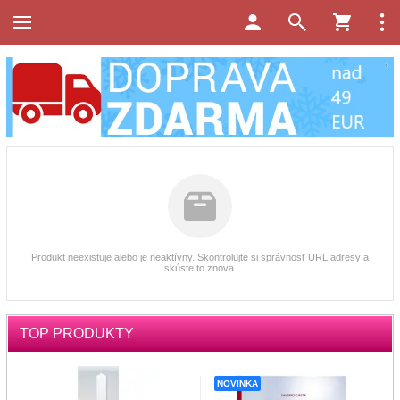
Produkt neexistuje alebo je neaktívny. Skontrolujte si správnosť URL adresy a
skúste to znova.
TOP PRODUKTY
NOVINKA