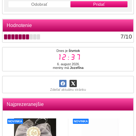
Odobrať
Pridať
Hodnotenie
7
/
10
Dnes je
štvrtok
12:37
6. august 2026
meniny má
Jozefína
Zdieľať aktuálnu stránku
Najprezeranejšie
NOVINKA
NOVINKA