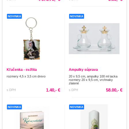
NOVINKA
NOVINKA
Kľučenka - sv.Rita
Ampulky súprava
rozmery 4,5 x 3,5 cm drevo
20 x 9,5 cm, ampulky 100 ml tacka
rozmery 20 x 9,5 cm, vrchnaky
zlatené
1.40,- €
58.00,- €
s DPH
s DPH
NOVINKA
NOVINKA