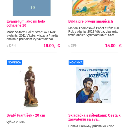
Evanjelium, ako mi bolo
Biblia pre prvoprijímajúcich
odhalené 10
Marion Thomasová Počet strán: 160
Rok vydania: 2022 Väzba: viazaná /
Mária Valtorta Počet strán: 477 Rok
tvrdá obálka Vydavateľstvo: SSV...
vydania: 2011 Väzba: viazaná / tvrdá
obálka s prebalom Vydavateľstvo...
19.00,- €
15.00,- €
s DPH
s DPH
NOVINKA
NOVINKA
Svätý František - 20 cm
Skladačka s nálepkami: Cesta k
zasväteniu sa svä...
výška 20 cm
Donald Calloway príloha ku knihe