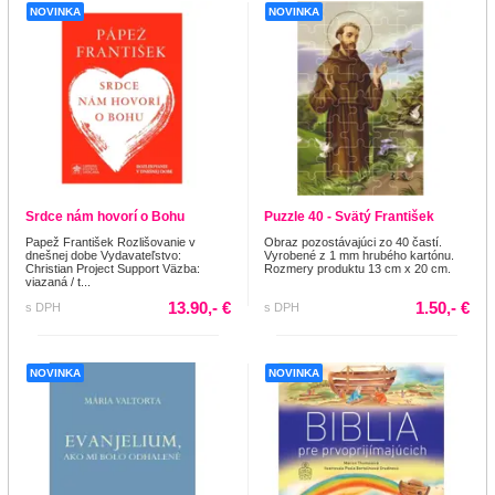
NOVINKA
NOVINKA
Srdce nám hovorí o Bohu
Puzzle 40 - Svätý František
Papež František Rozlišovanie v
Obraz pozostávajúci zo 40 častí.
dnešnej dobe Vydavateľstvo:
Vyrobené z 1 mm hrubého kartónu.
Christian Project Support Väzba:
Rozmery produktu 13 cm x 20 cm.
viazaná / t...
13.90,- €
1.50,- €
s DPH
s DPH
NOVINKA
NOVINKA