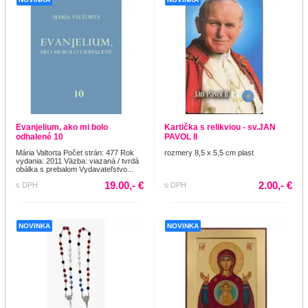
Evanjelium, ako mi bolo
Kartička s relikviou - sv.JAN
odhalené 10
PAVOL II
Mária Valtorta Počet strán: 477 Rok
rozmery 8,5 x 5,5 cm plast
vydania: 2011 Väzba: viazaná / tvrdá
obálka s prebalom Vydavateľstvo...
19.00,- €
2.00,- €
s DPH
s DPH
NOVINKA
NOVINKA