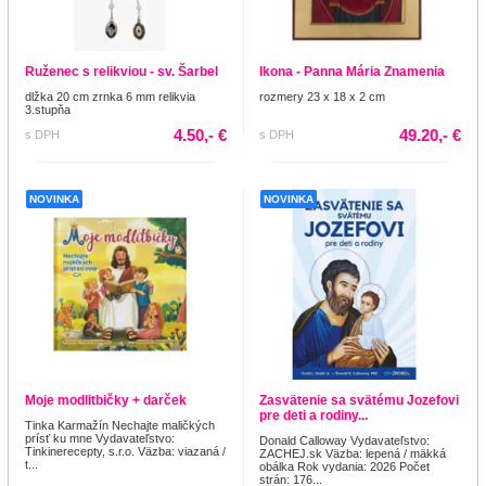
Ruženec s relikviou - sv. Šarbel
Ikona - Panna Mária Znamenia
dlžka 20 cm zrnka 6 mm relikvia
rozmery 23 x 18 x 2 cm
3.stupňa
4.50,- €
49.20,- €
s DPH
s DPH
NOVINKA
NOVINKA
Moje modlitbičky + darček
Zasvätenie sa svätému Jozefovi
pre deti a rodiny...
Tinka Karmažín Nechajte maličkých
prísť ku mne Vydavateľstvo:
Donald Calloway Vydavateľstvo:
Tinkinerecepty, s.r.o. Väzba: viazaná /
ZACHEJ.sk Väzba: lepená / mäkká
t...
obálka Rok vydania: 2026 Počet
strán: 176...