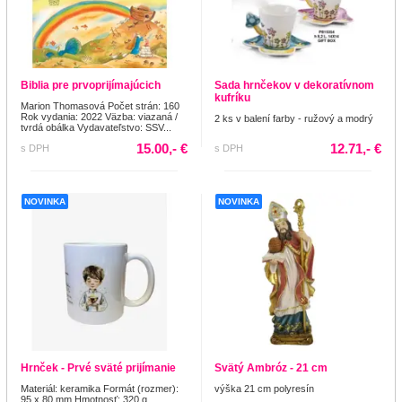
Biblia pre prvoprijímajúcich
Sada hrnčekov v dekoratívnom
kufríku
Marion Thomasová Počet strán: 160
Rok vydania: 2022 Väzba: viazaná /
2 ks v balení farby - ružový a modrý
tvrdá obálka Vydavateľstvo: SSV...
15.00,- €
12.71,- €
s DPH
s DPH
NOVINKA
NOVINKA
Hrnček - Prvé sväté prijímanie
Svätý Ambróz - 21 cm
Materiál: keramika Formát (rozmer):
výška 21 cm polyresín
95 x 80 mm Hmotnosť: 320 g