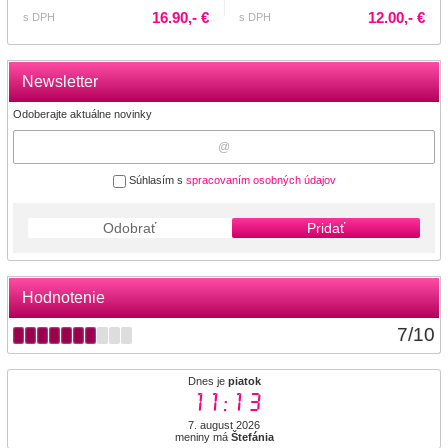
16.90,- €
12.00,- €
s DPH
s DPH
Newsletter
Odoberajte aktuálne novinky
Súhlasím s
spracovaním osobných údajov
Odobrať
Pridať
Hodnotenie
7
/
10
Dnes je
piatok
11:13
7. august 2026
meniny má
Štefánia