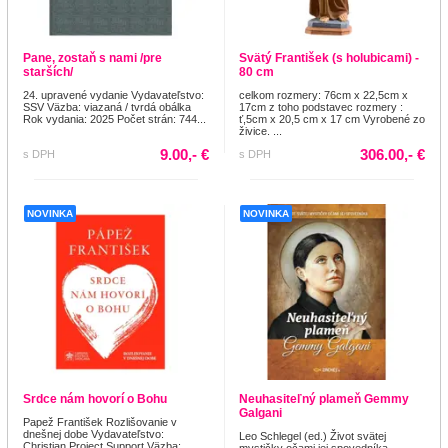
Pane, zostaň s nami /pre
Svätý František (s holubicami) -
starších/
80 cm
24. upravené vydanie Vydavateľstvo:
celkom rozmery: 76cm x 22,5cm x
SSV Väzba: viazaná / tvrdá obálka
17cm z toho podstavec rozmery :
Rok vydania: 2025 Počet strán: 744...
ť,5cm x 20,5 cm x 17 cm Vyrobené zo
živice. ...
9.00,- €
306.00,- €
s DPH
s DPH
NOVINKA
NOVINKA
Srdce nám hovorí o Bohu
Neuhasiteľný plameň Gemmy
Galgani
Papež František Rozlišovanie v
dnešnej dobe Vydavateľstvo:
Leo Schlegel (ed.) Život svätej
Christian Project Support Väzba:
mystičky očami jej spovedníka