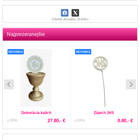
Zdieľať aktuálnu stránku
Najprezeranejšie
NOVINKA
NOVINKA
Dekorácia kalich
Zápich JHS
27.80,- €
0.80,- €
s DPH
s DPH