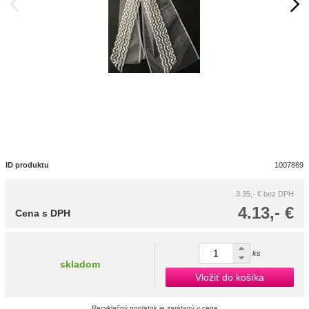
ID produktu
1007869
3.35,- €
bez DPH
4.13,- €
Cena s DPH
ks
skladom
Vložiť do košíka
Recyklačný poplatok je zarátaný v cene