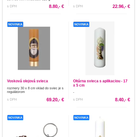
8.80,- €
22.96,- €
s DPH
s DPH
NOVINKA
NOVINKA
Vosková olejová svieca
Oltárna svieca s aplikaciou - 17
x 5 cm
rozmery 30 x 8 cm vklad do sviec je s
regulátorom
-
69.20,- €
8.40,- €
s DPH
s DPH
NOVINKA
NOVINKA