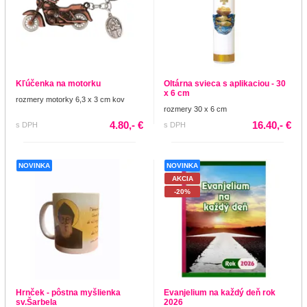
Kľúčenka na motorku
Oltárna svieca s aplikaciou - 30
x 6 cm
rozmery motorky 6,3 x 3 cm kov
rozmery 30 x 6 cm
4.80,- €
16.40,- €
s DPH
s DPH
NOVINKA
NOVINKA
AKCIA
-20%
Hrnček - pôstna myšlienka
Evanjelium na každý deň rok
sv.Šarbela
2026