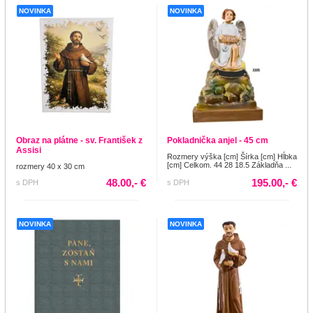
NOVINKA
NOVINKA
Obraz na plátne - sv. František z
Pokladnička anjel - 45 cm
Assisi
Rozmery výška [cm] Šírka [cm] Hĺbka
[cm] Celkom. 44 28 18.5 Základňa ...
rozmery 40 x 30 cm
48.00,- €
195.00,- €
s DPH
s DPH
NOVINKA
NOVINKA