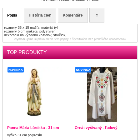
Popis
História cien
Komentáre
?
rozmery 35 x 15 mašľa, material tyl
rozmery 5 cm maketa, polystyren
dekorácia na výzdobu kostolov, stoličiek,
(vyhradzujeme si právo meniť tieto popisy a špecifikácie bez predošlého upozornenia)
TOP PRODUKTY
NOVINKA
NOVINKA
Panna Mária Lúrdska - 31 cm
Ornát vyšívaný - ľudový
výška 31 cm polyresín
-