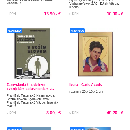
viazaná / t...
Vydavateľstvo: ZACHEJ.sk Väzba:
lepená / ...
13.90,- €
10.00,- €
s DPH
s DPH
NOVINKA
NOVINKA
Zamyslenia k nedeľným
Ikona - Carlo Acutis
evanjeliám a slávnostiam v...
rozmery 23 x 18 x 2 cm
František Trstenský Na minútku s
Božím slovom. Vydavateľstvo:
František Trstenský Väzba: lepená /
mäkká...
3.00,- €
49.20,- €
s DPH
s DPH
NOVINKA
NOVINKA