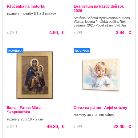
Kľúčenka na motorku
Evanjelium na každý deň rok
2026
rozmery motorky 6,3 x 3 cm kov
Štefánia Beňová Vydavateľstvo: Bens
Väzba: lepená / mäkká obálka Rok
vydania: 2025 Počet strán: 376 Jaz...
4.80,- €
3.84,- €
s DPH
s DPH
NOVINKA
NOVINKA
Ikona - Panna Mária
Obraz na plátne - Anjel strážny
Škapuliarska
rozmery 40 x 20 cm plátno
rozmery 23 x 18 x 2 cm
49.20,- €
22.40,- €
s DPH
s DPH