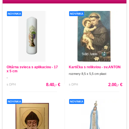
NOVINKA
NOVINKA
Oltárna svieca s aplikaciou - 17
Kartička s relikviou - sv.ANTON
x 5 cm
rozmery 8,5 x 5,5 cm plast
-
8.40,- €
2.00,- €
s DPH
s DPH
NOVINKA
NOVINKA