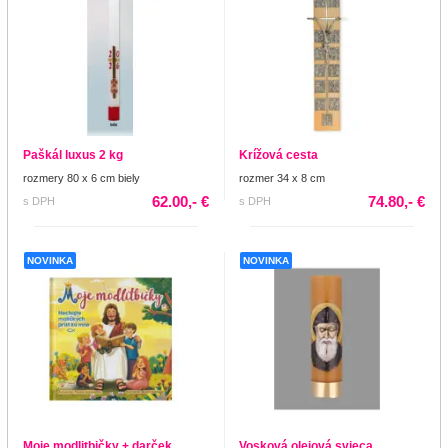
Paškál luxus 2 kg
Krížová cesta
rozmery 80 x 6 cm biely
rozmer 34 x 8 cm
62.00,- €
74.80,- €
s DPH
s DPH
NOVINKA
NOVINKA
Moje modlitbičky + darček
Vosková olejová svieca