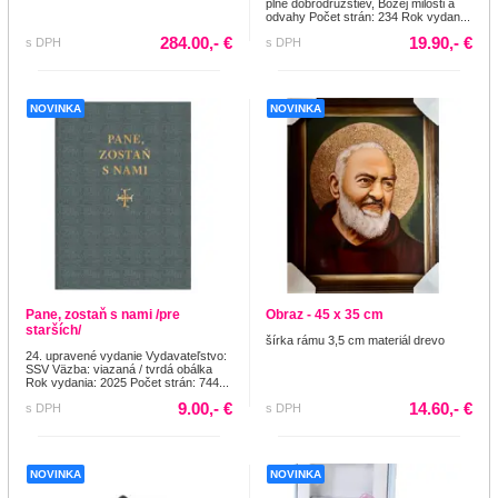
plné dobrodružstiev, Božej milosti a
odvahy Počet strán: 234 Rok vydan...
284.00,- €
19.90,- €
s DPH
s DPH
NOVINKA
NOVINKA
Pane, zostaň s nami /pre
Obraz - 45 x 35 cm
starších/
šírka rámu 3,5 cm materiál drevo
24. upravené vydanie Vydavateľstvo:
SSV Väzba: viazaná / tvrdá obálka
Rok vydania: 2025 Počet strán: 744...
9.00,- €
14.60,- €
s DPH
s DPH
NOVINKA
NOVINKA