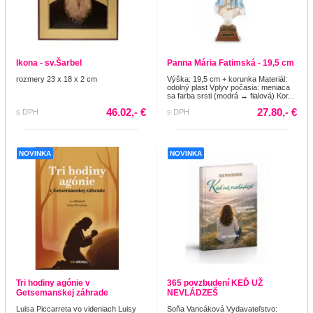
Ikona - sv.Šarbel
Panna Mária Fatimská - 19,5 cm
rozmery 23 x 18 x 2 cm
Výška: 19,5 cm + korunka Materiál:
odolný plast Vplyv počasia: meniaca
sa farba srsti (modrá ↔ fialová) Kor...
46.02,- €
27.80,- €
s DPH
s DPH
NOVINKA
NOVINKA
Tri hodiny agónie v
365 povzbudení KEĎ UŽ
Getsemanskej záhrade
NEVLÁDZEŠ
Luisa Piccarreta vo videniach Luisy
Soňa Vancáková Vydavateľstvo: