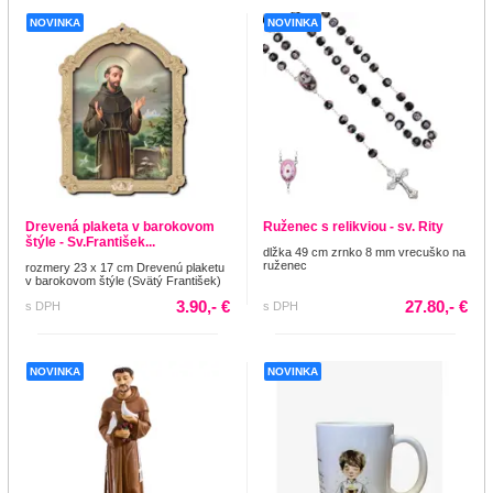
NOVINKA
NOVINKA
Drevená plaketa v barokovom
Ruženec s relikviou - sv. Rity
štýle - Sv.František...
dlžka 49 cm zrnko 8 mm vrecuško na
ruženec
rozmery 23 x 17 cm Drevenú plaketu
v barokovom štýle (Svätý František)
3.90,- €
27.80,- €
s DPH
s DPH
NOVINKA
NOVINKA