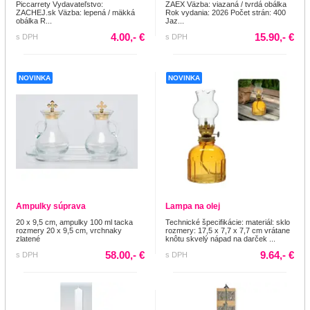
Piccarrety Vydavateľstvo:
ZAEX Väzba: viazaná / tvrdá obálka
ZACHEJ.sk Väzba: lepená / mäkká
Rok vydania: 2026 Počet strán: 400
obálka R...
Jaz...
4.00,- €
15.90,- €
s DPH
s DPH
NOVINKA
NOVINKA
Ampulky súprava
Lampa na olej
20 x 9,5 cm, ampulky 100 ml tacka
Technické špecifikácie: materiál: sklo
rozmery 20 x 9,5 cm, vrchnaky
rozmery: 17,5 x 7,7 x 7,7 cm vrátane
zlatené
knôtu skvelý nápad na darček ...
58.00,- €
9.64,- €
s DPH
s DPH