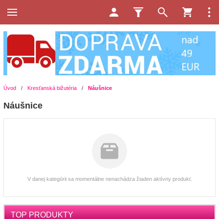
Úvod
/
Kresťanská bižutéria
/
Náušnice
Náušnice
V danej kategórii sa momentálne nenachádza žiaden aktívny produkt.
TOP PRODUKTY