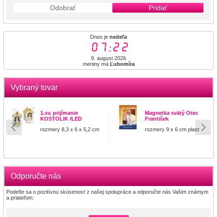
Odobrať
Pridať
Dnes je
nedeľa
07:22
9. august 2026
meniny má
Ľubomíra
Vybraný tovar
1.sv. prijímanie
Magnetka svätý Otec
KOSTOLIK /LED
František
rozmery 8,3 x 6 x 5,2 cm
rozmery 9 x 6 cm plast
Odporučte nás
Podeľte sa o pozitívnu skúsenosť z našej spolupráce a odporučte nás Vašim známym
a priateľom: