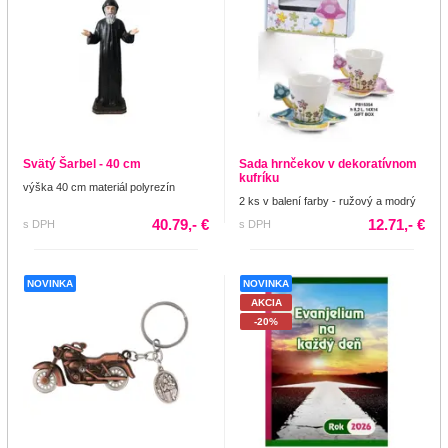
Svätý Šarbel - 40 cm
Sada hrnčekov v dekoratívnom
kufríku
výška 40 cm materiál polyrezín
2 ks v balení farby - ružový a modrý
40.79,- €
12.71,- €
s DPH
s DPH
NOVINKA
NOVINKA
AKCIA
-20%