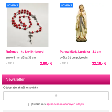
NOVINKA
NOVINKA
Ruženec - ku krvi Kristovej
Panna Mária Lúrdska - 31 cm
zrnko 5 mm dlžka 35 cm
výška 31 cm polyresín
2.80,- €
32.18,- €
s DPH
s DPH
Newsletter
Odoberajte aktuálne novinky
Súhlasím s
spracovaním osobných údajov