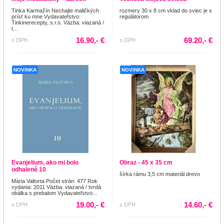
Tinka Karmažín Nechajte maličkých
rozmery 30 x 8 cm vklad do sviec je s
prísť ku mne Vydavateľstvo:
regulátorom
Tinkinerecepty, s.r.o. Väzba: viazaná /
t...
16.90,- €
69.20,- €
s DPH
s DPH
NOVINKA
NOVINKA
Evanjelium, ako mi bolo
Obraz - 45 x 35 cm
odhalené 10
šírka rámu 3,5 cm materiál drevo
Mária Valtorta Počet strán: 477 Rok
vydania: 2011 Väzba: viazaná / tvrdá
obálka s prebalom Vydavateľstvo...
19.00,- €
14.60,- €
s DPH
s DPH