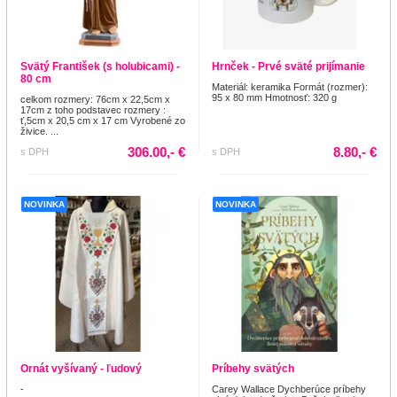
Svätý František (s holubicami) -
Hrnček - Prvé sväté prijímanie
80 cm
Materiál: keramika Formát (rozmer):
95 x 80 mm Hmotnosť: 320 g
celkom rozmery: 76cm x 22,5cm x
17cm z toho podstavec rozmery :
ť,5cm x 20,5 cm x 17 cm Vyrobené zo
živice. ...
306.00,- €
8.80,- €
s DPH
s DPH
NOVINKA
NOVINKA
Ornát vyšívaný - ľudový
Príbehy svätých
-
Carey Wallace Dychberúce príbehy