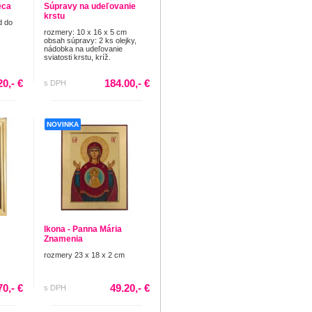
eca
Súpravy na udeľovanie
krstu
d do
rozmery: 10 x 16 x 5 cm
obsah súpravy: 2 ks olejky,
nádobka na udeľovanie
sviatosti krstu, kríž.
20,- €
184.00,- €
s DPH
NOVINKA
Ikona - Panna Mária
Znamenia
rozmery 23 x 18 x 2 cm
70,- €
49.20,- €
s DPH