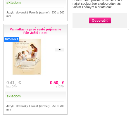
Podeľte sa o pozitívnu skúsenosť z
skladom
našej spolupráce a odporučte nás
Vašim známym a priateľom:
Jazyk: slovenský Formát (rozmer): 250 x 200
mm
Odporučiť
Pamiatka na prvé sväté prijímanie
Pán Ježiš + deti
NOVINKA
0.41,- €
0.50,- €
bez DPH
s DPH
skladom
Jazyk: slovenský Formát (rozmer): 250 x 200
mm