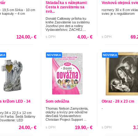
viár
Skladačka s nálepkami:
Vosková olejová svi
Cesta k zasväteniu sa
- 19,5 cm šírka - 10 cm
rozmery 30 x 8 cm vkla
svä...
r kapsuly – 4 cm
sviec je s regulátorom
Donald Calloway príloha ku
knihe Zasvätenie sa svätému
Jozefovi pre deti a rodiny
Vydavateľstvo: ZACHEJ....
124.00,- €
4.00,- €
69.
s DPH
s DPH
NKA
NOVINKA
NOVINKA
 s krížom LED - 34
Som odvážna
Obraz - 28 x 23 cm
Thomas Nelson Zamyslenia,
-
otázky a kvízy pre odvážne
y:34 x 22,5 x 12 cm
dievčatá Vydavateľstvo:
zín Farba: Šedá Solárny
Christian Project Support ...
Osvetlenie: LED
24.00,- €
19.90,- €
3.
s DPH
s DPH