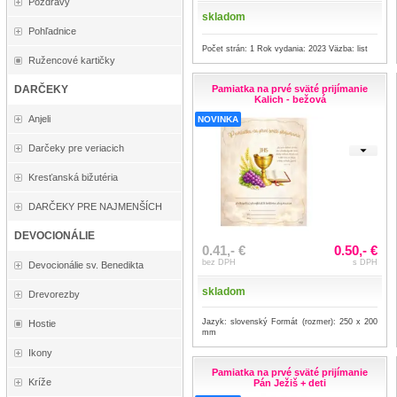
Pozdravy
skladom
Pohľadnice
Počet strán: 1 Rok vydania: 2023 Väzba: list
Ružencové kartičky
Pamiatka na prvé sväté prijímanie
DARČEKY
Kalich - bežová
Anjeli
NOVINKA
Darčeky pre veriacich
Kresťanská bižutéria
DARČEKY PRE NAJMENŠÍCH
DEVOCIONÁLIE
0.41,- €
0.50,- €
bez DPH
s DPH
Devocionálie sv. Benedikta
skladom
Drevorezby
Jazyk: slovenský Formát (rozmer): 250 x 200
Hostie
mm
Ikony
Pamiatka na prvé sväté prijímanie
Kríže
Pán Ježiš + deti