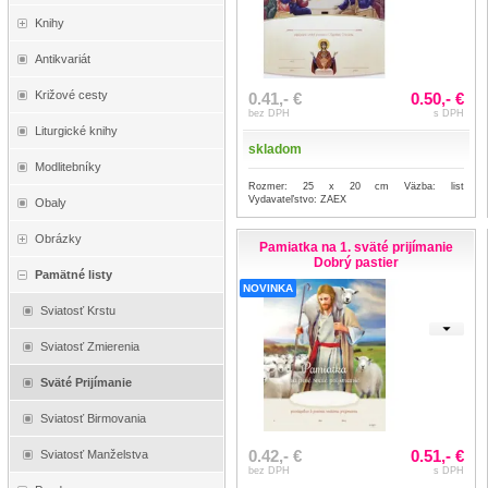
Knihy
Antikvariát
Križové cesty
0.41,- €
0.50,- €
bez DPH
s DPH
Liturgické knihy
skladom
Modlitebníky
Rozmer: 25 x 20 cm Väzba: list
Vydavateľstvo: ZAEX
Obaly
Obrázky
Pamiatka na 1. sväté prijímanie
Dobrý pastier
Pamätné listy
NOVINKA
Sviatosť Krstu
Sviatosť Zmierenia
Sväté Prijímanie
Sviatosť Birmovania
0.42,- €
0.51,- €
Sviatosť Manželstva
bez DPH
s DPH