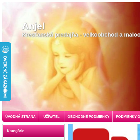
Anjel
Kresťanská predajňa - velkoobchod a malo
ÚVODNÁ STRANA
UŽÍVATEĽ
OBCHODNÉ PODMIENKY
PODMIENKY 
Kategórie