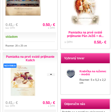
0.41,- €
0.50,- €
bez DPH
s DPH
Pamiatka na prvé sväté
prijímanie Pán Ježiš + di...
skladom
0.50,- €
s DPH
Rozmer: 20 x 25 cm
Pamiatka na prvé sväté prijímanie
Vybraný tovar
Kalich
NOVINKA
Krabička na ruženec
- modrá
Rozmer: 5 x 5,2 x 2,2
cm
0.41,- €
0.50,- €
Odporučte nás
bez DPH
s DPH