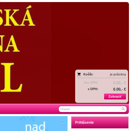
Košík:
je prázdny
bez DPH:
0.00,- €
s DPH:
0.00,- €
Zobraziť
Prihlásenie