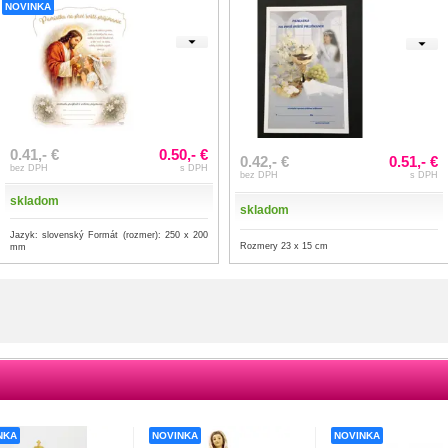
NOVINKA
0.41,- €
0.50,- €
0.42,- €
0.51,- €
bez DPH
s DPH
bez DPH
s DPH
skladom
skladom
Jazyk: slovenský Formát (rozmer): 250 x 200
Rozmery 23 x 15 cm
mm
NKA
NOVINKA
NOVINKA