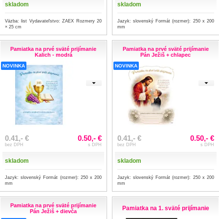
skladom
skladom
Väzba: list Vydavateľstvo: ZAEX Rozmery 20
Jazyk: slovenský Formát (rozmer): 250 x 200
× 25 cm
mm
Pamiatka na prvé sväté prijímanie
Pamiatka na prvé sväté prijímanie
Kalich - modrá
Pán Ježiš + chlapec
NOVINKA
NOVINKA
0.41,- €
0.50,- €
0.41,- €
0.50,- €
bez DPH
s DPH
bez DPH
s DPH
skladom
skladom
Jazyk: slovenský Formát (rozmer): 250 x 200
Jazyk: slovenský Formát (rozmer): 250 x 200
mm
mm
Pamiatka na prvé sväté prijímanie
Pamiatka na 1. sväté prijímanie
Pán Ježiš + dievča