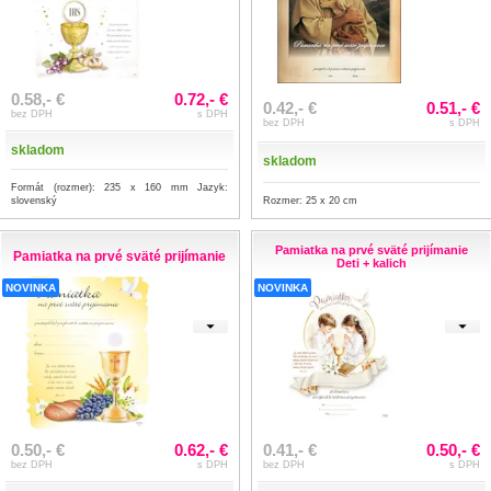
0.58,- €
0.72,- €
0.42,- €
0.51,- €
bez DPH
s DPH
bez DPH
s DPH
skladom
skladom
Formát (rozmer): 235 x 160 mm Jazyk:
slovenský
Rozmer: 25 x 20 cm
Pamiatka na prvé sväté prijímanie
Pamiatka na prvé sväté prijímanie
Deti + kalich
NOVINKA
NOVINKA
0.50,- €
0.62,- €
0.41,- €
0.50,- €
bez DPH
s DPH
bez DPH
s DPH