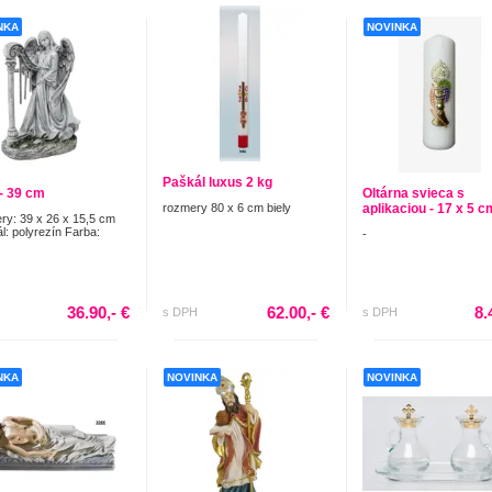
NKA
NOVINKA
Paškál luxus 2 kg
 - 39 cm
Oltárna svieca s
rozmery 80 x 6 cm biely
aplikaciou - 17 x 5 c
y: 39 x 26 x 15,5 cm
ál: polyrezín Farba:
-
36.90,- €
62.00,- €
8.
s DPH
s DPH
NKA
NOVINKA
NOVINKA