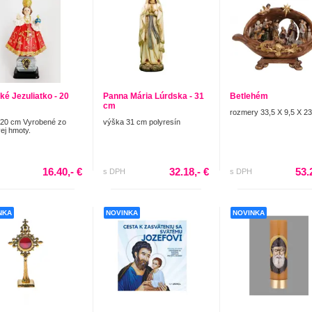
ké Jezuliatko - 20
Panna Mária Lúrdska - 31
Betlehém
cm
rozmery 33,5 X 9,5 X 2
 20 cm Vyrobené zo
výška 31 cm polyresín
vej hmoty.
16.40,- €
32.18,- €
53.
s DPH
s DPH
NKA
NOVINKA
NOVINKA