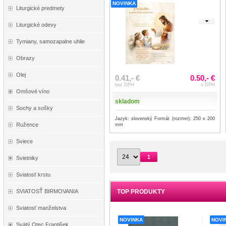
NOVINKA
Liturgické predmety
Liturgické odevy
Tymiany, samozapalne uhlie
Obrazy
Olej
0.41,- €
0.50,- €
bez DPH
s DPH
Omšové víno
skladom
Sochy a sošky
Jazyk: slovenský Formát (rozmer): 250 x 200
Ružence
mm
Sviece
1
Svietniky
Sviatosť krstu
TOP PRODUKTY
SVIATOSŤ BIRMOVANIA
Sviatosť manželstva
NOVINKA
NOVI
Svätý Otec František