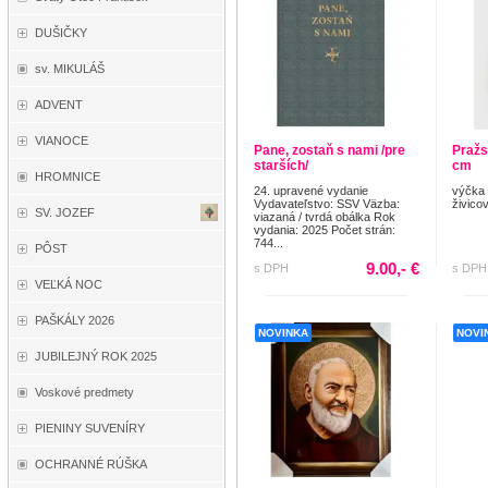
DUŠIČKY
sv. MIKULÁŠ
ADVENT
VIANOCE
Pane, zostaň s nami /pre
Pražs
starších/
cm
HROMNICE
24. upravené vydanie
výčka
Vydavateľstvo: SSV Väzba:
živico
SV. JOZEF
viazaná / tvrdá obálka Rok
vydania: 2025 Počet strán:
744...
PÔST
9.00,- €
s DPH
s DPH
VEĽKÁ NOC
PAŠKÁLY 2026
NOVINKA
NOVI
JUBILEJNÝ ROK 2025
Voskové predmety
PIENINY SUVENÍRY
OCHRANNÉ RÚŠKA