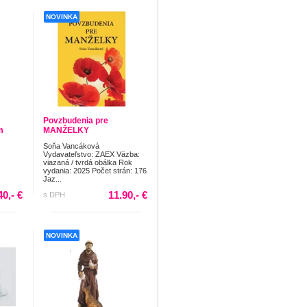
NOVINKA
Povzbudenia pre
m
MANŽELKY
Soňa Vancáková
Vydavateľstvo: ZAEX Väzba:
viazaná / tvrdá obálka Rok
vydania: 2025 Počet strán: 176
Jaz...
40,- €
11.90,- €
s DPH
NOVINKA