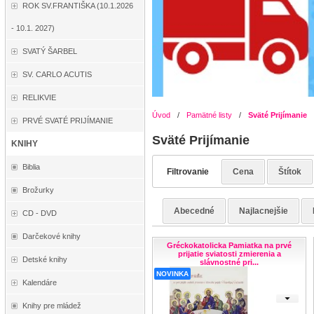
ROK SV.FRANTIŠKA (10.1.2026
- 10.1. 2027)
SVATÝ ŠARBEL
SV. CARLO ACUTIS
RELIKVIE
Úvod
/
Pamätné listy
/
Sväté Prijímanie
PRVÉ SVATÉ PRIJÍMANIE
Sväté Prijímanie
KNIHY
Biblia
Filtrovanie
Cena
Štítok
Brožurky
Abecedné
Najlacnejšie
CD - DVD
Darčekové knihy
Gréckokatolicka Pamiatka na prvé
prijatie sviatosti zmierenia a
Detské knihy
slávnostné pri...
NOVINKA
Kalendáre
Knihy pre mládež