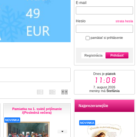
E-mail
Heslo
strata hesla
pamätať si prihlásenie
Registrácia
Prihlásiť
Dnes je
piatok
11:08
7. august 2026
meniny má
Štefánia
Najprezeranejšie
Pamiatka na 1. sväté prijímanie
/(Posledná večera)
NOVINKA
NOVINKA