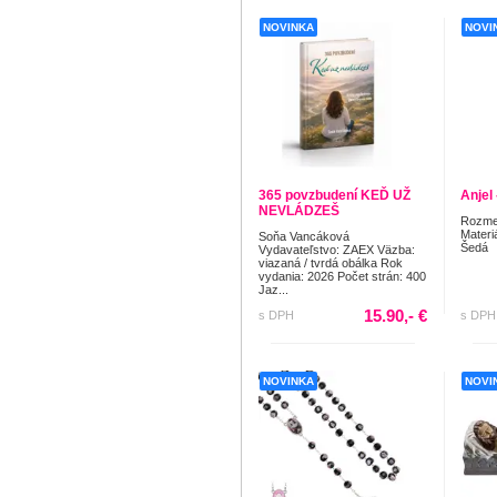
NOVINKA
NOVI
365 povzbudení KEĎ UŽ
Anjel
NEVLÁDZEŠ
Rozmer
Materi
Soňa Vancáková
Šedá
Vydavateľstvo: ZAEX Väzba:
viazaná / tvrdá obálka Rok
vydania: 2026 Počet strán: 400
Jaz...
15.90,- €
s DPH
s DPH
NOVINKA
NOVI