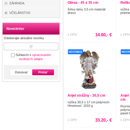
Obraz - 45 x 35 cm
Relik
ZÁHRADA
šírka rámu 3,5 cm materiál
výška 
drevo
prieme
VČELÁRSTVO
Newsletter
14.60,- €
s DPH
s DPH
Odoberajte aktuálne novinky
NOVINKA
NOVI
Súhlasím s
spracovaním
osobných údajov
Odobrať
Pridať
Anjel strážny - 30,5 cm
Anjel
cm
výška 30,5 x 17 cm polyresín
Hmotnosť: 1010 g
Rozmer
polyre
panel 
33.20,- €
s DPH
s DPH