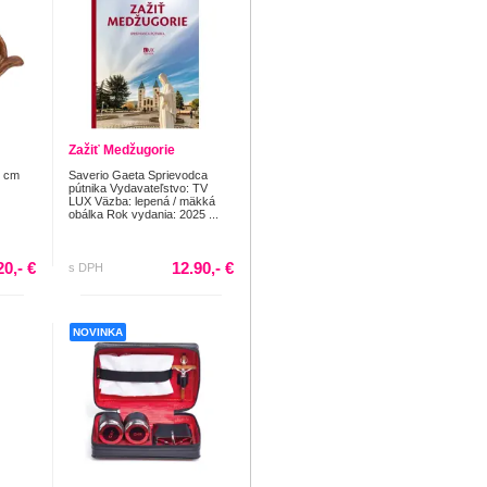
Zažiť Medžugorie
3 cm
Saverio Gaeta Sprievodca
pútnika Vydavateľstvo: TV
LUX Väzba: lepená / mäkká
obálka Rok vydania: 2025 ...
20,- €
12.90,- €
s DPH
NOVINKA