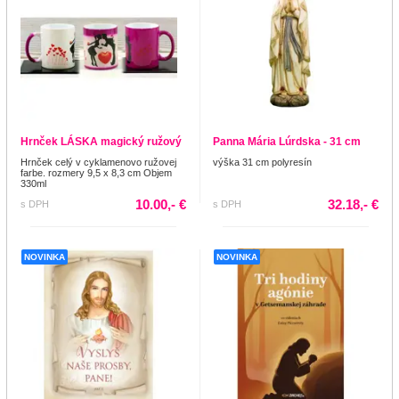
Hrnček LÁSKA magický ružový
Panna Mária Lúrdska - 31 cm
Hrnček celý v cyklamenovo ružovej
výška 31 cm polyresín
farbe. rozmery 9,5 x 8,3 cm Objem
330ml
10.00,- €
32.18,- €
s DPH
s DPH
NOVINKA
NOVINKA