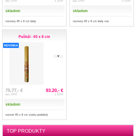
bez DPH
s DPH
bez DPH
s DPH
skladom
skladom
rozmery 65 x 8 cm biely
rozmery 65 x 8 cm biely vos
Paškál - 65 x 8 cm
NOVINKA
75.77,- €
93.20,- €
bez DPH
s DPH
skladom
rozmer 65 x 8 cm vosku podobný
TOP PRODUKTY