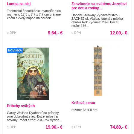
Lampa na olej
Zasvätenie sa svätému Jozefovi
pre deti a rodiny...
Technické špecifikácie: materiál: sklo
rozmery: 17,5 x 7,7 x 7,7 cm vrátane
Donald Calloway Vydavateľstvo:
knôtu skvelý nápad na darček ...
ZACHEJ.sk Väzba: lepená / mäkká
obálka Rok vydania: 2026 Počet
strán: 176...
9.64,- €
12.00,- €
s DPH
s DPH
NOVINKA
Krížová cesta
Príbehy svätých
rozmer 34 x 8 cm
Carey Wallace Dychberúce príbehy
plné dobrodružstiev, Božej milosti a
odvahy Počet strán: 234 Rok vydan...
19.90,- €
74.80,- €
s DPH
s DPH