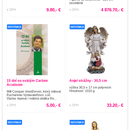
osvetlené
9.80,- €
4 876.70,- €
s DPH
s DPH
NOVINKA
NOVINKA
15 dní so svätým Carlom
Anjel strážny - 30,5 cm
Acutisom
výška 30,5 x 17 cm polyresín
Hmotnosť: 1010 g
Will Conquer tínedžerom, ktorý miloval
Eucharistiu Vydavateľstvo: Lúč
Väzba: lepená / mäkká obálka Ro...
5.00,- €
33.20,- €
s DPH
s DPH
NOVINKA
NOVINKA