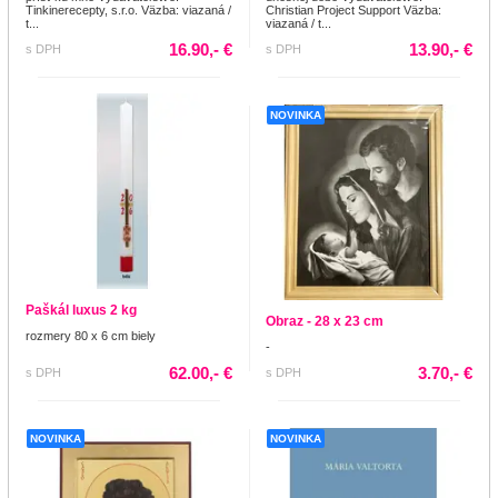
Tinkinerecepty, s.r.o. Väzba: viazaná /
Christian Project Support Väzba:
t...
viazaná / t...
16.90,- €
13.90,- €
s DPH
s DPH
NOVINKA
Paškál luxus 2 kg
Obraz - 28 x 23 cm
rozmery 80 x 6 cm biely
-
62.00,- €
3.70,- €
s DPH
s DPH
NOVINKA
NOVINKA