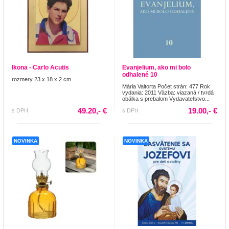
Ikona - Carlo Acutis
Evanjelium, ako mi bolo
odhalené 10
rozmery 23 x 18 x 2 cm
Mária Valtorta Počet strán: 477 Rok
vydania: 2011 Väzba: viazaná / tvrdá
obálka s prebalom Vydavateľstvo...
49.20,- €
19.00,- €
s DPH
s DPH
NOVINKA
NOVINKA