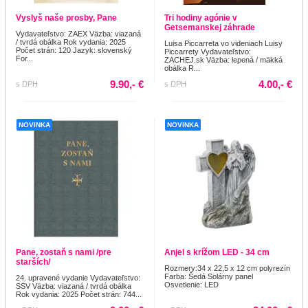
Vyslyš naše prosby, Pane
Tri hodiny agónie v
Getsemanskej záhrade
Vydavateľstvo: ZAEX Väzba: viazaná
/ tvrdá obálka Rok vydania: 2025
Luisa Piccarreta vo videniach Luisy
Počet strán: 120 Jazyk: slovenský
Piccarrety Vydavateľstvo:
For...
ZACHEJ.sk Väzba: lepená / mäkká
obálka R...
9.90,- €
4.00,- €
s DPH
s DPH
NOVINKA
NOVINKA
Pane, zostaň s nami /pre
Anjel s krížom LED - 34 cm
starších/
Rozmery:34 x 22,5 x 12 cm polyrezín
Farba: Šedá Solárny panel
24. upravené vydanie Vydavateľstvo:
Osvetlenie: LED
SSV Väzba: viazaná / tvrdá obálka
Rok vydania: 2025 Počet strán: 744...