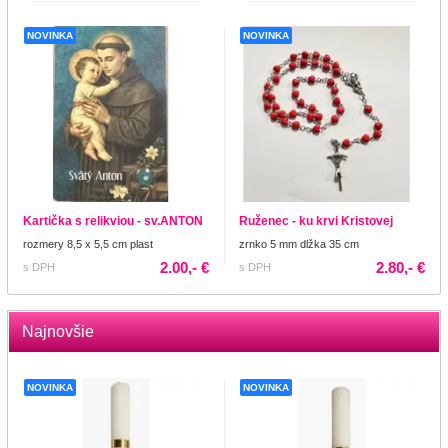
NOVINKA
NOVINKA
Kartička s relikviou - sv.ANTON
Ruženec - ku krvi Kristovej
rozmery 8,5 x 5,5 cm plast
zrnko 5 mm dlžka 35 cm
2.00,- €
2.80,- €
s DPH
s DPH
Najnovšie
NOVINKA
NOVINKA