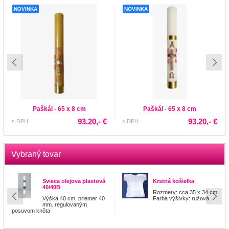
NOVINKA
NOVINKA
Paškál - 65 x 8 cm
Paškál - 65 x 8 cm
93.20,- €
93.20,- €
s DPH
s DPH
Vybraný tovar
Svieca olejova plastová
Krstná košielka
40/40B
Rozmery: cca 35 x 34 cm
Výška 40 cm, priemer 40
Farba výšivky: ružová
mm. regulovaným
posuvom knôta