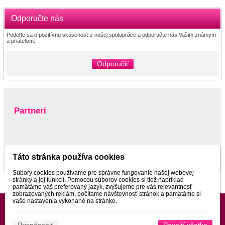
Odporučte nás
Podeľte sa o pozitívnu skúsenosť z našej spolupráce a odporučte nás Vašim známym
a priateľom:
Odporučiť
Partneri
www.pltnictvo.eu
Táto stránka používa cookies
Súbory cookies používame pre správne fungovanie našej webovej
stránky a jej funkcií. Pomocou súborov cookies si tiež napríklad
pamätáme váš preferovaný jazyk, zvyšujeme pre vás relevantnosť
zobrazovaných reklám, počítame návštevnosť stránok a pamätáme si
vaše nastavenia vykonané na stránke.