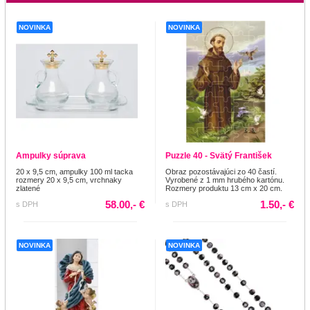
NOVINKA
NOVINKA
Ampulky súprava
Puzzle 40 - Svätý František
20 x 9,5 cm, ampulky 100 ml tacka
Obraz pozostávajúci zo 40 častí.
rozmery 20 x 9,5 cm, vrchnaky
Vyrobené z 1 mm hrubého kartónu.
zlatené
Rozmery produktu 13 cm x 20 cm.
58.00,- €
1.50,- €
s DPH
s DPH
NOVINKA
NOVINKA