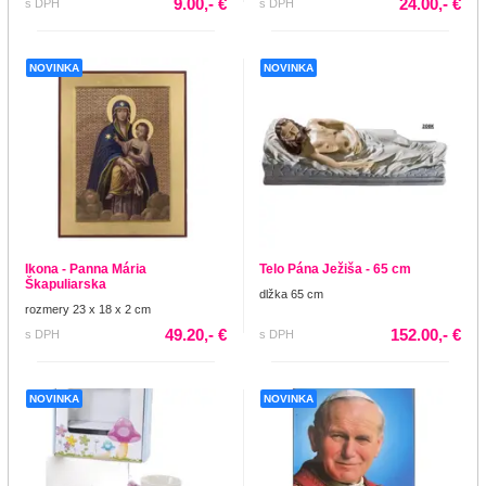
9.00,- €
24.00,- €
s DPH
s DPH
NOVINKA
NOVINKA
Ikona - Panna Mária
Telo Pána Ježiša - 65 cm
Škapuliarska
dlžka 65 cm
rozmery 23 x 18 x 2 cm
49.20,- €
152.00,- €
s DPH
s DPH
NOVINKA
NOVINKA