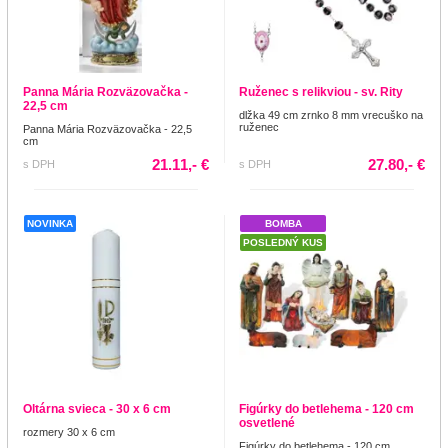
Panna Mária Rozväzovačka -
Ruženec s relikviou - sv. Rity
22,5 cm
dlžka 49 cm zrnko 8 mm vrecuško na
ruženec
Panna Mária Rozväzovačka - 22,5
cm
21.11,- €
27.80,- €
s DPH
s DPH
NOVINKA
BOMBA
POSLEDNÝ KUS
Oltárna svieca - 30 x 6 cm
Figúrky do betlehema - 120 cm
osvetlené
rozmery 30 x 6 cm
Figúrky do betlehema - 120 cm