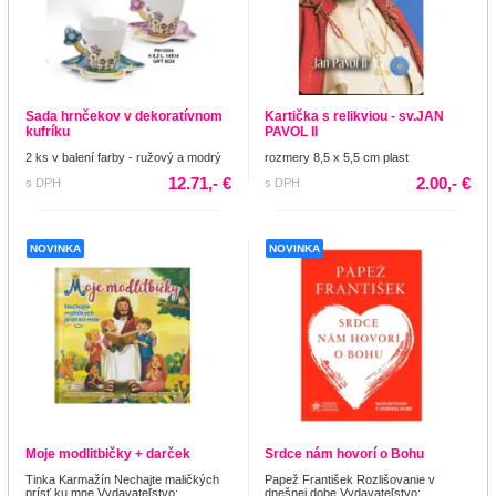
Sada hrnčekov v dekoratívnom
Kartička s relikviou - sv.JAN
kufríku
PAVOL II
2 ks v balení farby - ružový a modrý
rozmery 8,5 x 5,5 cm plast
12.71,- €
2.00,- €
s DPH
s DPH
NOVINKA
NOVINKA
Moje modlitbičky + darček
Srdce nám hovorí o Bohu
Tinka Karmažín Nechajte maličkých
Papež František Rozlišovanie v
prísť ku mne Vydavateľstvo:
dnešnej dobe Vydavateľstvo: