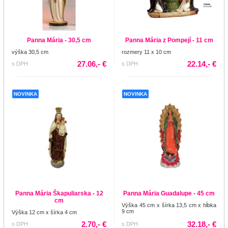
Panna Mária - 30,5 cm
Panna Mária z Pompejí - 11 cm
výška 30,5 cm
rozmery 11 x 10 cm
27.06,- €
22.14,- €
s DPH
s DPH
NOVINKA
NOVINKA
Panna Mária Škapuliarska - 12
Panna Mária Guadalupe - 45 cm
cm
Výška 45 cm x šírka 13,5 cm x hĺbka
9 cm
Výška 12 cm x šírka 4 cm
2.70,- €
32.18,- €
s DPH
s DPH