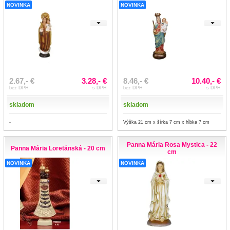
NOVINKA
NOVINKA
2.67,- €
3.28,- €
8.46,- €
10.40,- €
bez DPH
s DPH
bez DPH
s DPH
skladom
skladom
-
Výška 21 cm x šírka 7 cm x hĺbka 7 cm
Panna Mária Rosa Mystica - 22
Panna Mária Loretánská - 20 cm
cm
NOVINKA
NOVINKA