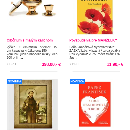
Cibórium s malým kalichom
Povzbudenia pre MANŽELKY
výška – 15 cm miska - priemer - 15
Soňa Vancáková Vydavateľstvo:
cm kapacita krúžku cca 150
ZAEX Väzba: viazaná / tvrdá obálka
komunikujúcich kapacita misky: cca
Rok vydania: 2025 Počet strán: 176
300 prijím...
Jaz...
398.00,- €
11.90,- €
s DPH
s DPH
NOVINKA
NOVINKA