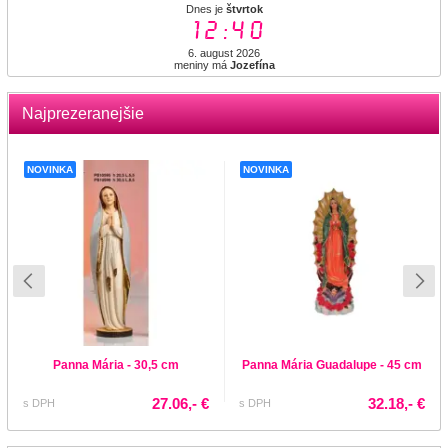
Dnes je
štvrtok
12:40
6. august 2026
meniny má
Jozefína
Najprezeranejšie
NOVINKA
NOVINKA
Panna Mária - 30,5 cm
Panna Mária Guadalupe - 45 cm
27.06,- €
32.18,- €
s DPH
s DPH