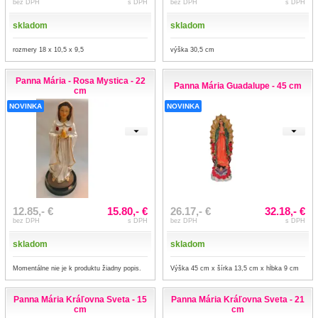
bez DPH
s DPH
bez DPH
s DPH
skladom
skladom
rozmery 18 x 10,5 x 9,5
výška 30,5 cm
Panna Mária - Rosa Mystica - 22
Panna Mária Guadalupe - 45 cm
cm
NOVINKA
NOVINKA
12.85,- €
15.80,- €
26.17,- €
32.18,- €
bez DPH
s DPH
bez DPH
s DPH
skladom
skladom
Momentálne nie je k produktu žiadny popis.
Výška 45 cm x šírka 13,5 cm x hĺbka 9 cm
Panna Mária Kráľovna Sveta - 15
Panna Mária Kráľovna Sveta - 21
cm
cm