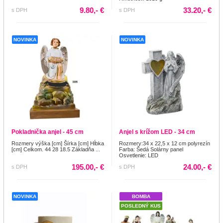
9.80,- €
33.20,- €
s DPH
s DPH
NOVINKA
NOVINKA
Pokladnička anjel - 45 cm
Anjel s krížom LED - 34 cm
Rozmery výška [cm] Šírka [cm] Hĺbka
Rozmery:34 x 22,5 x 12 cm polyrezín
[cm] Celkom. 44 28 18.5 Základňa ...
Farba: Šedá Solárny panel
Osvetlenie: LED
195.00,- €
24.00,- €
s DPH
s DPH
NOVINKA
BOMBA
POSLEDNÝ KUS