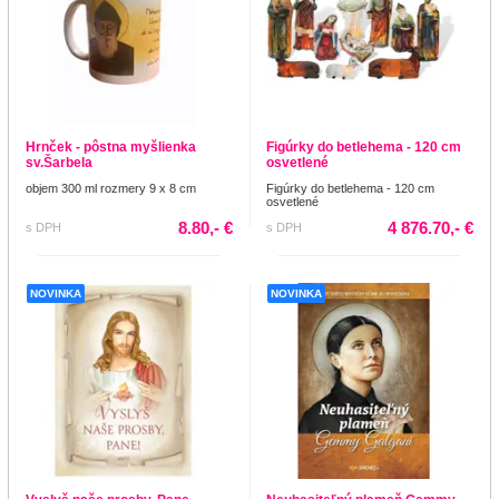
Hrnček - pôstna myšlienka
Figúrky do betlehema - 120 cm
sv.Šarbela
osvetlené
objem 300 ml rozmery 9 x 8 cm
Figúrky do betlehema - 120 cm
osvetlené
8.80,- €
4 876.70,- €
s DPH
s DPH
NOVINKA
NOVINKA