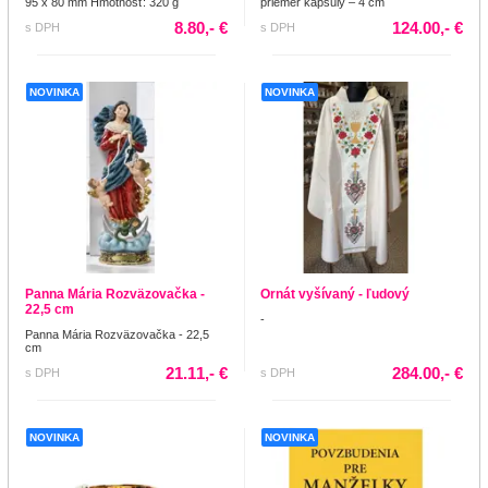
95 x 80 mm Hmotnosť: 320 g
priemer kapsuly – 4 cm
8.80,- €
124.00,- €
s DPH
s DPH
NOVINKA
NOVINKA
Panna Mária Rozväzovačka -
Ornát vyšívaný - ľudový
22,5 cm
-
Panna Mária Rozväzovačka - 22,5
cm
21.11,- €
284.00,- €
s DPH
s DPH
NOVINKA
NOVINKA