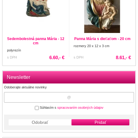
Sedembolestná panna Mária - 12
Panna Mária s dieťaťom - 20 cm
cm
rozmery 20 x 12 x 3 cm
polyrezín
6.60,- €
8.61,- €
s DPH
s DPH
Newsletter
Odoberajte aktuálne novinky
Súhlasím s
spracovaním osobných údajov
Odobrať
Pridať