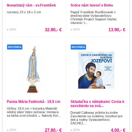
Ikona/zlatý rám - sv.František
Srdce nám hovorí o Bohu
rozmery 23 x 18 x 2 cm
Papež František Rozlišovanie v
dnešnej dobe Vydavateľstvo:
Christian Project Support Väzba:
viazaná / t...
32.80,- €
13.90,- €
s DPH
s DPH
NOVINKA
NOVINKA
Panna Mária Fatimská - 19,5 cm
Skladačka s nálepkami: Cesta k
zasväteniu sa svä...
Výška: 19,5 cm + korunka Materiál:
odolný plast Vplyv počasia: meniaca
Donald Calloway príloha ku knihe
sa farba srsti (modrá ↔ fialová) Kor...
Zasvätenie sa svätému Jozefovi pre
deti a rodiny Vydavateľstvo:
ZACHEJ....
27.80,- €
4.00,- €
s DPH
s DPH