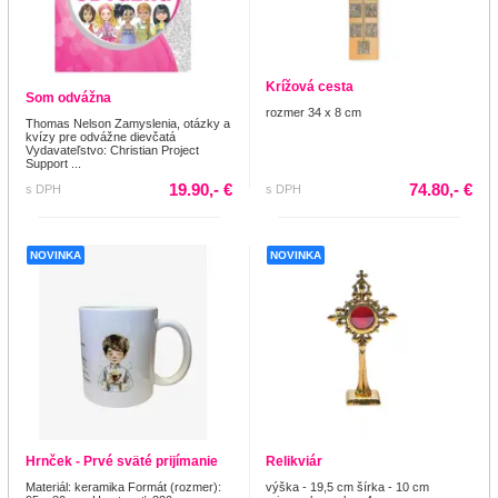
Krížová cesta
Som odvážna
rozmer 34 x 8 cm
Thomas Nelson Zamyslenia, otázky a
kvízy pre odvážne dievčatá
Vydavateľstvo: Christian Project
Support ...
19.90,- €
74.80,- €
s DPH
s DPH
NOVINKA
NOVINKA
Hrnček - Prvé sväté prijímanie
Relikviár
Materiál: keramika Formát (rozmer):
výška - 19,5 cm šírka - 10 cm