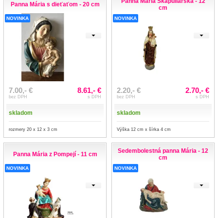
Panna Mária Škapuliarska - 12
Panna Mária s dieťaťom - 20 cm
cm
NOVINKA
NOVINKA
7.00,- €
8.61,- €
2.20,- €
2.70,- €
bez DPH
s DPH
bez DPH
s DPH
skladom
skladom
rozmery 20 x 12 x 3 cm
Výška 12 cm x šírka 4 cm
Sedembolestná panna Mária - 12
Panna Mária z Pompejí - 11 cm
cm
NOVINKA
NOVINKA