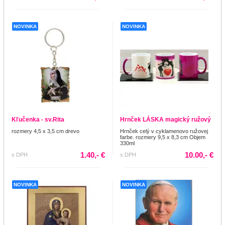
NOVINKA
NOVINKA
Kľučenka - sv.Rita
Hrnček LÁSKA magický ružový
rozmery 4,5 x 3,5 cm drevo
Hrnček celý v cyklamenovo ružovej
farbe. rozmery 9,5 x 8,3 cm Objem
330ml
1.40,- €
10.00,- €
s DPH
s DPH
NOVINKA
NOVINKA