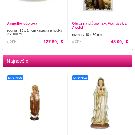
Ampulky súprava
Obraz na plátne - sv. František z
Assisi
podnos: 23 x 14 cm kapacita ampulky
2 x 100 ml
rozmery 40 x 30 cm
127.80,- €
48.00,- €
s DPH
s DPH
Najnovšie
NOVINKA
NOVINKA