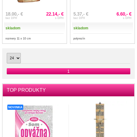
18.00,- €
22.14,- €
5.37,- €
6.60,- €
bez DPH
s DPH
bez DPH
s DPH
skladom
skladom
rozmery 11 x 10 cm
polyrezín
1
TOP PRODUKTY
NOVINKA