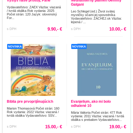
Vyslyš naše prosby, Pane
Neuhasiteľný plameň Gemmy
Galgani
Vydavateľstvo: ZAEX Väzba: viazaná
/ tvrdá obálka Rok vydania: 2025
Leo Schlegel (ed.) Život svätej
Počet strán: 120 Jazyk: slovenský
mystičky očami jej spovedníka
For...
Vydavateľstvo: ZACHEJ.sk Väzba:
lepená / ...
9.90,- €
10.00,- €
s DPH
s DPH
NOVINKA
NOVINKA
Biblia pre prvoprijímajúcich
Evanjelium, ako mi bolo
odhalené 10
Marion Thomasová Počet strán: 160
Rok vydania: 2022 Väzba: viazaná /
Mária Valtorta Počet strán: 477 Rok
tvrdá obálka Vydavateľstvo: SSV...
vydania: 2011 Väzba: viazaná / tvrdá
obálka s prebalom Vydavateľstvo...
15.00,- €
19.00,- €
s DPH
s DPH