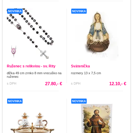
NOVINKA
NOVINKA
Ruženec s relikviou - sv. Rity
Svätenička
dlžka 49 cm zrnko 8 mm vrecuško na
rozmery 13 x 7,5 cm
ruženec
27.80,- €
12.10,- €
s DPH
s DPH
NOVINKA
NOVINKA