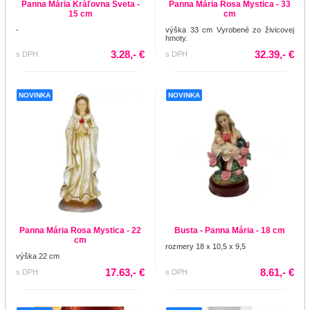
Panna Mária Kráľovna Sveta -
Panna Mária Rosa Mystica - 33
15 cm
cm
-
výška 33 cm Vyrobené zo živicovej
hmoty.
3.28,- €
32.39,- €
s DPH
s DPH
NOVINKA
NOVINKA
Panna Mária Rosa Mystica - 22
Busta - Panna Mária - 18 cm
cm
rozmery 18 x 10,5 x 9,5
výška 22 cm
17.63,- €
8.61,- €
s DPH
s DPH