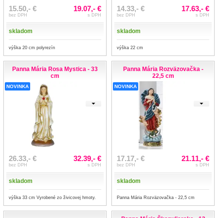
15.50,- €
19.07,- €
14.33,- €
17.63,- €
bez DPH
s DPH
bez DPH
s DPH
skladom
skladom
výška 20 cm polyrezín
výška 22 cm
Panna Mária Rosa Mystica - 33
Panna Mária Rozväzovačka -
cm
22,5 cm
NOVINKA
NOVINKA
26.33,- €
32.39,- €
17.17,- €
21.11,- €
bez DPH
s DPH
bez DPH
s DPH
skladom
skladom
výška 33 cm Vyrobené zo živicovej hmoty.
Panna Mária Rozväzovačka - 22,5 cm