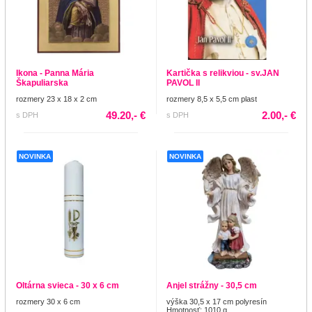
Ikona - Panna Mária
Kartička s relikviou - sv.JAN
Škapuliarska
PAVOL II
rozmery 23 x 18 x 2 cm
rozmery 8,5 x 5,5 cm plast
49.20,- €
2.00,- €
s DPH
s DPH
NOVINKA
NOVINKA
Oltárna svieca - 30 x 6 cm
Anjel strážny - 30,5 cm
rozmery 30 x 6 cm
výška 30,5 x 17 cm polyresín
Hmotnosť: 1010 g