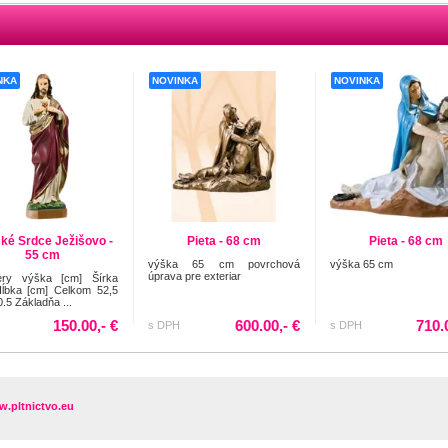
NKA
NOVINKA
NOVINKA
ké Srdce Ježišovo -
Pieta - 68 cm
Pieta - 68 cm
55 cm
výška 65 cm povrchová
výška 65 cm
úprava pre exteriar
ry výška [cm] Šírka
Hĺbka [cm] Celkom 52,5
0.5 Základňa ...
150.00,- €
600.00,- €
710.
s DPH
s DPH
.pltnictvo.eu