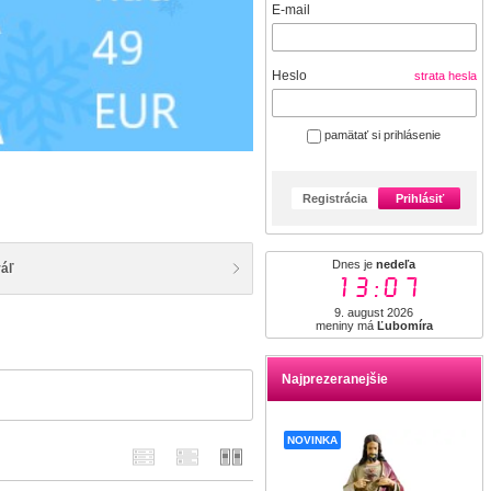
E-mail
Heslo
strata hesla
pamätať si prihlásenie
Registrácia
Prihlásiť
Dnes je
nedeľa
ráľ
13:07
9. august 2026
meniny má
Ľubomíra
Najprezeranejšie
NOVINKA