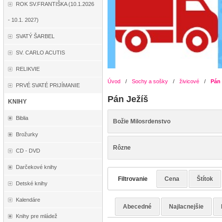
ROK SV.FRANTIŠKA (10.1.2026
- 10.1. 2027)
SVATÝ ŠARBEL
SV. CARLO ACUTIS
RELIKVIE
Úvod
/
Sochy a sošky
/
živicové
/
Pán 
PRVÉ SVATÉ PRIJÍMANIE
Pán Ježíš
KNIHY
Biblia
Božie Milosrdenstvo
Brožurky
Rôzne
CD - DVD
Darčekové knihy
Filtrovanie
Cena
Štítok
Detské knihy
Kalendáre
Abecedné
Najlacnejšie
Knihy pre mládež