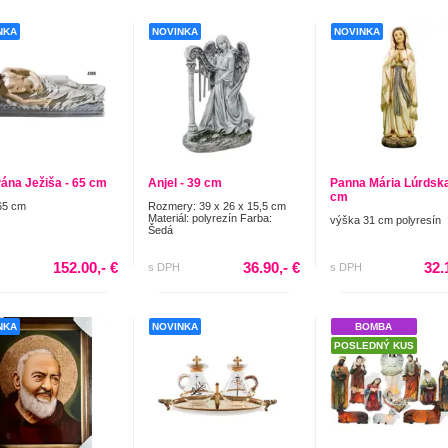
NKA
NOVINKA
NOVINKA
Pána Ježiša - 65 cm
Anjel - 39 cm
Panna Mária Lúrdska
cm
65 cm
Rozmery: 39 x 26 x 15,5 cm
Materiál: polyrezín Farba:
výška 31 cm polyresín
Šedá
152.00,- €
36.90,- €
32.
s DPH
s DPH
NKA
NOVINKA
BOMBA
POSLEDNÝ KUS