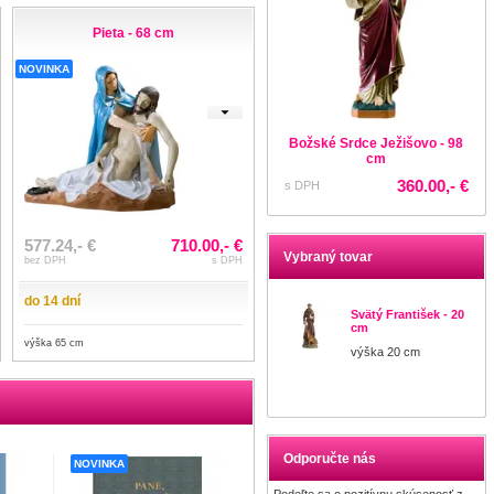
Pieta - 68 cm
NOVINKA
Božské Srdce Ježišovo - 98
cm
360.00,- €
s DPH
577.24,- €
710.00,- €
Vybraný tovar
bez DPH
s DPH
do 14 dní
Svätý František - 20
cm
výška 65 cm
výška 20 cm
Odporučte nás
NOVINKA