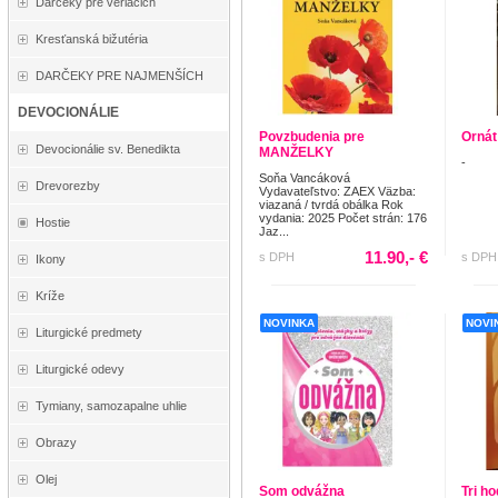
Darčeky pre veriacich
Kresťanská bižutéria
DARČEKY PRE NAJMENŠÍCH
DEVOCIONÁLIE
Povzbudenia pre
Ornát
Devocionálie sv. Benedikta
MANŽELKY
-
Soňa Vancáková
Drevorezby
Vydavateľstvo: ZAEX Väzba:
viazaná / tvrdá obálka Rok
vydania: 2025 Počet strán: 176
Hostie
Jaz...
11.90,- €
s DPH
s DPH
Ikony
Kríže
NOVINKA
NOVI
Liturgické predmety
Liturgické odevy
Tymiany, samozapalne uhlie
Obrazy
Olej
Som odvážna
Tri h