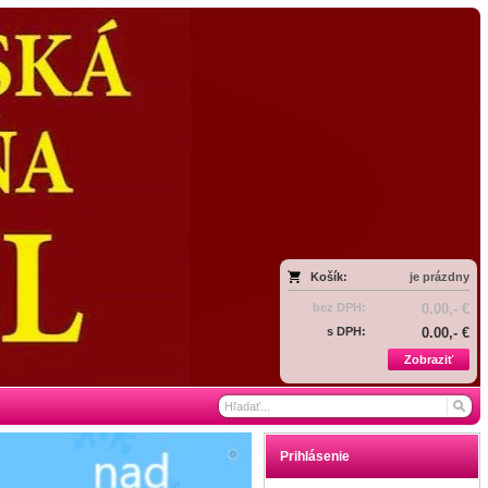
Košík:
je prázdny
bez DPH:
0.00,- €
s DPH:
0.00,- €
Zobraziť
Prihlásenie