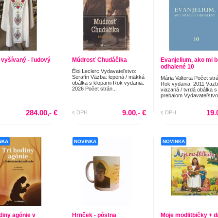
 vyšívaný - ľudový
Múdrosť Chudáčika
Evanjelium, ako mi b
odhalené 10
Éloi Leclerc Vydavateľstvo:
Serafín Väzba: lepená / mäkká
Mária Valtorta Počet str
obálka s klopami Rok vydania:
Rok vydania: 2011 Väzb
2026 Počet strán...
viazaná / tvrdá obálka s
prebalom Vydavateľstvo.
284.00,- €
9.00,- €
19.
s DPH
s DPH
NKA
NOVINKA
NOVINKA
odiny agónie v
Hrnček - pôstna
Moje modlitbičky + 