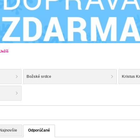
Ježíš
Božské srdce
Kristus K
Najnovšie
Odporúčané