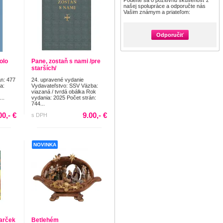
Podeľte sa o pozitívnu skúsenosť z
našej spolupráce a odporučte nás
Vašim známym a priateľom:
Odporučiť
olo
Pane, zostaň s nami /pre
starších/
án: 477
24. upravené vydanie
a:
Vydavateľstvo: SSV Väzba:
viazaná / tvrdá obálka Rok
..
vydania: 2025 Počet strán:
744...
00,- €
9.00,- €
s DPH
NOVINKA
darček
Betlehém