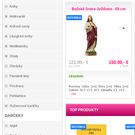
Knihy
Božské Srdce Ježišovo - 55 cm
Antikvariát
NOVINKA
Križové cesty
Liturgické knihy
Modlitebníky
Obaly
121.95,- €
150.00,- €
Obrázky
bez DPH
s DPH
skladom
Pamätné listy
Pozdravy
Rozmery výška [cm] Šírka [cm] Hĺbka [cm]
Celkom 52,5 17.5 10.5 Základňa 3.5 13.5 ...
...viac
Pohľadnice
Ružencové kartičky
TOP PRODUKTY
DARČEKY
Anjeli
NOVINKA
NOVI