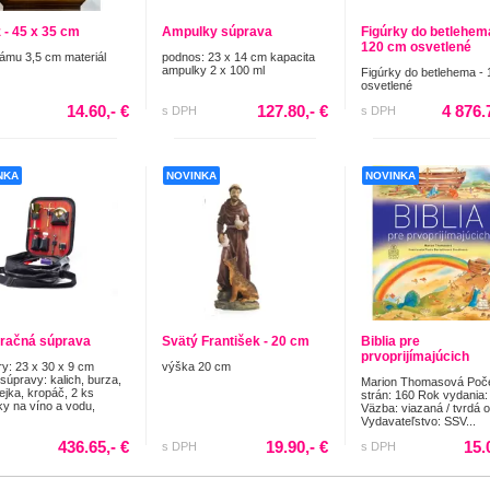
 - 45 x 35 cm
Ampulky súprava
Figúrky do betlehema
120 cm osvetlené
rámu 3,5 cm materiál
podnos: 23 x 14 cm kapacita
ampulky 2 x 100 ml
Figúrky do betlehema -
osvetlené
14.60,- €
127.80,- €
4 876.
s DPH
s DPH
NKA
NOVINKA
NOVINKA
račná súprava
Svätý František - 20 cm
Biblia pre
prvoprijímajúcich
y: 23 x 30 x 9 cm
výška 20 cm
súpravy: kalich, burza,
Marion Thomasová Poč
lejka, kropáč, 2 ks
strán: 160 Rok vydania:
y na víno a vodu,
Väzba: viazaná / tvrdá 
Vydavateľstvo: SSV...
436.65,- €
19.90,- €
15.
s DPH
s DPH