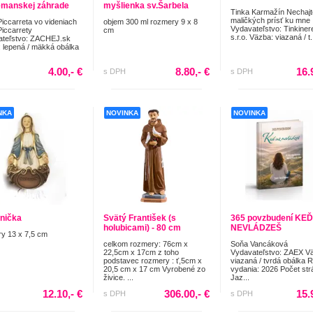
manskej záhrade
myšlienka sv.Šarbela
Tinka Karmažín Nechajt
maličkých prísť ku mne
Piccarreta vo videniach
objem 300 ml rozmery 9 x 8
Vydavateľstvo: Tinkiner
Piccarrety
cm
s.r.o. Väzba: viazaná / t.
ateľstvo: ZACHEJ.sk
 lepená / mäkká obálka
4.00,- €
8.80,- €
16.
s DPH
s DPH
NKA
NOVINKA
NOVINKA
nička
Svätý František (s
365 povzbudení KEĎ
holubicami) - 80 cm
NEVLÁDZEŠ
y 13 x 7,5 cm
celkom rozmery: 76cm x
Soňa Vancáková
22,5cm x 17cm z toho
Vydavateľstvo: ZAEX V
podstavec rozmery : ť,5cm x
viazaná / tvrdá obálka 
20,5 cm x 17 cm Vyrobené zo
vydania: 2026 Počet str
živice. ...
Jaz...
12.10,- €
306.00,- €
15.
s DPH
s DPH