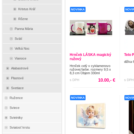
Kristus Kráľ
NOVINKA
NOVI
Rôzne
Panna Mária
Svätí
Veľká Noc
Hrnček LÁSKA magický
Telo 
Vianoce
ružový
dlžka 
Hrnček celý v cyklamenovo
Alabastrové
ružovej farbe. rozmery 9,5 x
8,3 cm Objem 330ml
Plastové
10.00,- €
s DPH
s DPH
Svetiace
NOVINKA
NOVI
Ružence
Sviece
Svietniky
Sviatosť krstu