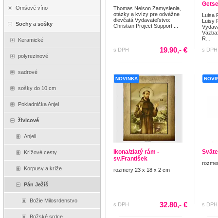
Getse
Omšové víno
Thomas Nelson Zamyslenia,
otázky a kvízy pre odvážne
Luisa 
dievčatá Vydavateľstvo:
Luisy 
Sochy a sošky
Christian Project Support ...
Vydav
Väzba:
R...
Keramické
19.90,- €
s DPH
s DPH
polyrezinové
sadrové
NOVINKA
NOVI
sošky do 10 cm
Pokladnička Anjel
živicové
Anjeli
Ikona/zlatý rám -
Sväte
Krížové cesty
sv.František
rozmer
Korpusy a kríže
rozmery 23 x 18 x 2 cm
Pán Ježíš
Božie Milosrdenstvo
32.80,- €
s DPH
s DPH
Božské srdce