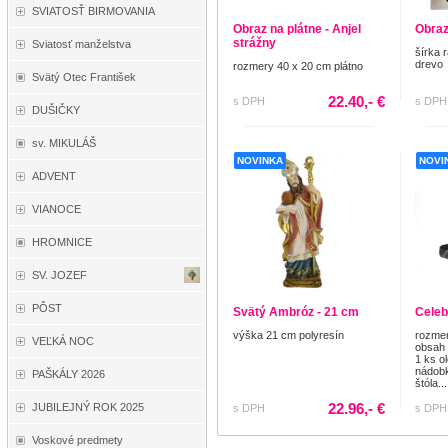
SVIATOSŤ BIRMOVANIA
Obraz na plátne - Anjel
Obraz
strážny
Sviatosť manželstva
šírka 
drevo
rozmery 40 x 20 cm plátno
Svätý Otec František
22.40,- €
s DPH
s DPH
DUŠIČKY
sv. MIKULÁŠ
NOVINKA
NOVI
ADVENT
VIANOCE
HROMNICE
SV. JOZEF
PÔST
Svätý Ambróz - 21 cm
Celeb
výška 21 cm polyresín
rozmer
VEĽKÁ NOC
obsah 
1 ks o
nádobk
PAŠKÁLY 2026
štóla...
22.96,- €
JUBILEJNÝ ROK 2025
s DPH
s DPH
Voskové predmety