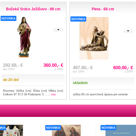
Božské Srdce Ježišovo - 98 cm
Pieta - 68 cm
NOVINKA
NOVINKA
292.68,- €
360.00,- €
487.80,- €
600.00,- €
bez DPH
s DPH
bez DPH
s DPH
do 20 dní
skladom
Rozmery Výška [cm] Šírka [cm] Hĺbka [cm]
Celkom 97 37,5 34 Podstavec 5 ...
...viac
výška 65 cm povrchová úprava pre exteriar
NKA
NOVINKA
NOVINKA