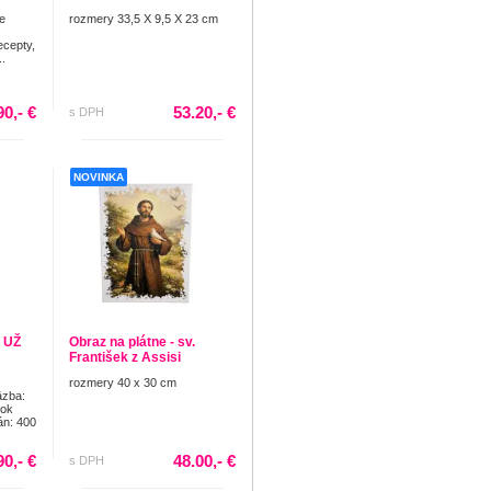
e
rozmery 33,5 X 9,5 X 23 cm
ecepty,
..
90,- €
53.20,- €
s DPH
NOVINKA
 UŽ
Obraz na plátne - sv.
František z Assisi
rozmery 40 x 30 cm
äzba:
Rok
án: 400
90,- €
48.00,- €
s DPH