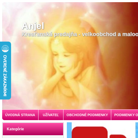
Anjel
Kresťanská predajňa - velkoobchod a malo
ÚVODNÁ STRANA
UŽÍVATEĽ
OBCHODNÉ PODMIENKY
PODMIENKY 
Kategórie