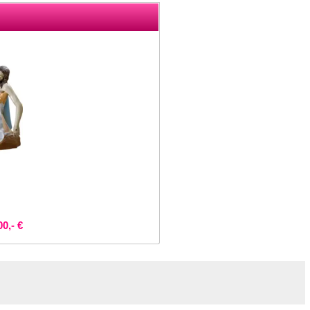
00,- €