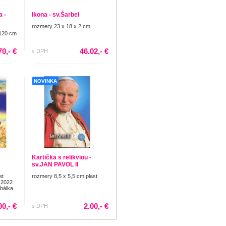
 -
Ikona - sv.Šarbel
rozmery 23 x 18 x 2 cm
 120 cm
70,- €
46.02,- €
s DPH
NOVINKA
Kartička s relikviou -
sv.JAN PAVOL II
et
rozmery 8,5 x 5,5 cm plast
 2022
obálka
00,- €
2.00,- €
s DPH