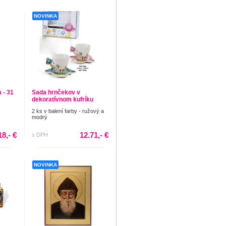
NOVINKA
 - 31
Sada hrnčekov v
dekoratívnom kufríku
2 ks v balení farby - ružový a
modrý
18,- €
12.71,- €
s DPH
NOVINKA