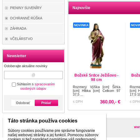
Najnovšie
PIENINY SUVENÍRY
OCHRANNÉ RÚŠKA
NOVINKA
NOVI
ZÁHRADA
VČELÁRSTVO
Newsletter
Odoberajte aktuálne novinky
Božské Srdce Ježišovo -
Božs
98 cm
Súhlasím s
spracovaním
Rozmery Výška [cm] Šírka
Rozme
osobných údajov
[cm] Hĺbka [cm] Celkom 97
[cm] 
37,5 ...
17.5 1
360.00,- €
s DPH
s DPH
Odobrať
Pridať
Táto stránka používa cookies
Partneri
www
Súbory cookies používame pre správne fungovanie
našej webovej stránky a jej funkcií. Pomocou súborov
cookies si tiež napríklad pamätáme váš preferovaný