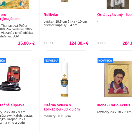
 pre
Relikviár
Ornát vyšívaný - ľu
rijímajúcich
výška - 19,5 cm šírka - 10 cm
-
priemer kapsuly – 4 cm
n Thomasová Počet
 160 Rok vydania: 2022
 viazaná / tvrdá obálka
teľstvo: SSV...
15.00,- €
124.00,- €
284.
s DPH
s DPH
NKA
NOVINKA
NOVINKA
račná súprava
Oltárna svieca s
Ikona - Carlo Acutis
aplikaciou - 30 x 6 cm
y: 23 x 30 x 9 cm
rozmery 23 x 18 x 2 cm
súpravy: kalich, burza,
rozmery 30 x 6 cm
lejka, kropáč, 2 ks
y na víno a vodu,