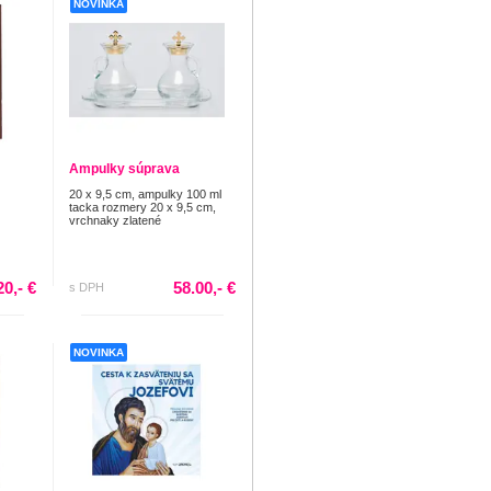
NOVINKA
Ampulky súprava
20 x 9,5 cm, ampulky 100 ml
tacka rozmery 20 x 9,5 cm,
vrchnaky zlatené
20,- €
58.00,- €
s DPH
NOVINKA