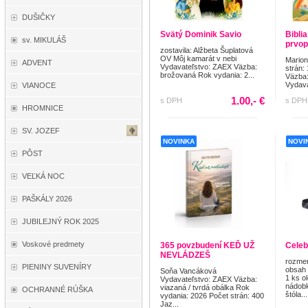
DUŠIČKY
Svätý Dominik Savio
Biblia
sv. MIKULÁŠ
prvop
zostavila: Alžbeta Šuplatová
OV Môj kamarát v nebi
Mario
ADVENT
Vydavateľstvo: ZAEX Väzba:
strán:
brožovaná Rok vydania: 2...
Väzba:
Vydava
VIANOCE
1.00,- €
s DPH
s DPH
HROMNICE
SV. JOZEF
NOVINKA
NOVI
PÔST
VEĽKÁ NOC
PAŠKÁLY 2026
JUBILEJNÝ ROK 2025
Voskové predmety
365 povzbudení KEĎ UŽ
Celeb
NEVLÁDZEŠ
rozmer
PIENINY SUVENÍRY
obsah 
Soňa Vancáková
1 ks o
Vydavateľstvo: ZAEX Väzba:
nádobk
viazaná / tvrdá obálka Rok
OCHRANNÉ RÚŠKA
štóla...
vydania: 2026 Počet strán: 400
Jaz...