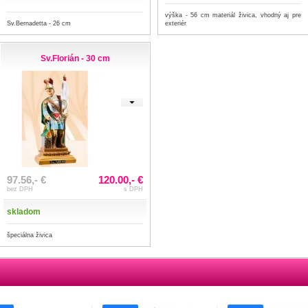
výška - 56 cm materiál živica, vhodný aj pre
Sv.Bernadetta - 26 cm
exteriér
Sv.Florián - 30 cm
97.56,- €
120.00,- €
bez DPH
s DPH
skladom
špeciálna živica