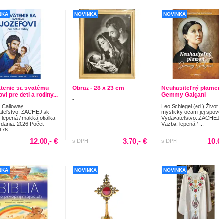
NKA
NOVINKA
NOVINKA
tenie sa svätému
Obraz - 28 x 23 cm
Neuhasiteľný plame
vi pre deti a rodiny...
Gemmy Galgani
-
 Calloway
Leo Schlegel (ed.) Život
ateľstvo: ZACHEJ.sk
mystičky očami jej spov
 lepená / mäkká obálka
Vydavateľstvo: ZACHEJ
dania: 2026 Počet
Väzba: lepená / ...
176...
12.00,- €
3.70,- €
10.
s DPH
s DPH
NKA
NOVINKA
NOVINKA