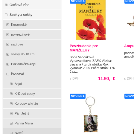
NOVINKA
NOVI
Omšové víno
Sochy a sošky
Keramické
polyrezinové
sadrové
Povzbudenia pre
Ampu
MANŽELKY
podnos
sošky do 10 cm
ampulk
Soňa Vancáková
Vydavateľstvo: ZAEX Väzba:
Pokladnička Anjel
viazaná / tvrdá obálka Rok
vydania: 2025 Počet strán: 176
Jaz...
živicové
11.90,- €
s DPH
s DPH
Anjeli
Krížové cesty
NOVINKA
NOVI
Korpusy a kríže
Pán Ježíš
Panna Mária
Svätí