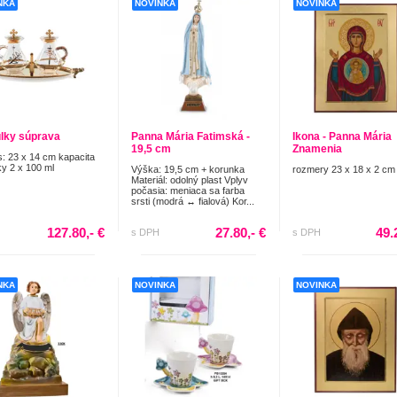
NKA
NOVINKA
NOVINKA
lky súprava
Panna Mária Fatimská -
Ikona - Panna Mária
19,5 cm
Znamenia
: 23 x 14 cm kapacita
y 2 x 100 ml
Výška: 19,5 cm + korunka
rozmery 23 x 18 x 2 cm
Materiál: odolný plast Vplyv
počasia: meniaca sa farba
srsti (modrá ↔ fialová) Kor...
127.80,- €
27.80,- €
49.
s DPH
s DPH
NKA
NOVINKA
NOVINKA