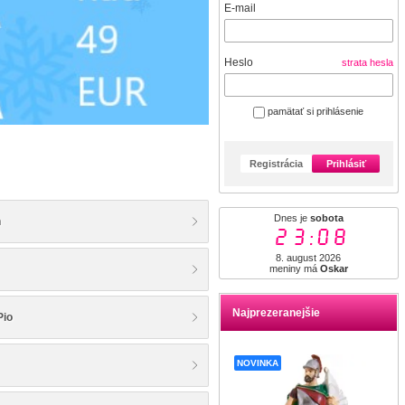
E-mail
Heslo
strata hesla
pamätať si prihlásenie
Registrácia
Prihlásiť
Dnes je
sobota
n
23:08
8. august 2026
meniny má
Oskar
Najprezeranejšie
Pio
NOVINKA