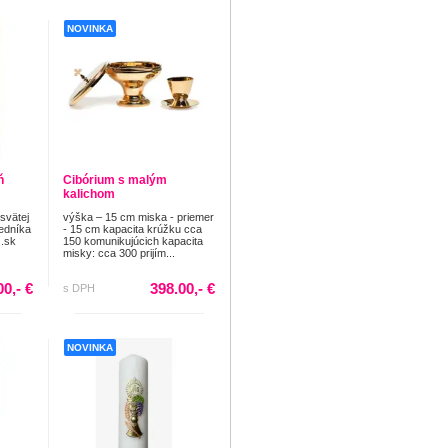
NOVINKA
ň
Cibórium s malým
kalichom
 svätej
výška – 15 cm miska - priemer
edníka
- 15 cm kapacita krúžku cca
.sk
150 komunikujúcich kapacita
misky: cca 300 prijím...
00,- €
398.00,- €
s DPH
NOVINKA