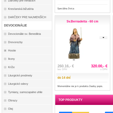
Darčeky pre veriacich
špeciálna živica
Kresťanská bižutéria
DARČEKY PRE NAJMENŠÍCH
Sv.Bernadetta - 60 cm
DEVOCIONÁLIE
Devocionálie sv. Benedikta
Drevorezby
Hostie
Ikony
260.16,- €
320.00,- €
Kríže
bez DPH
s DPH
Liturgické predmety
do 14 dní
Liturgické odevy
Momentálne nie je k produktu žiadny popis.
Tymiany, samozapalne uhlie
TOP PRODUKTY
Obrazy
Olej