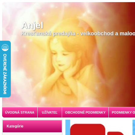
Anjel
Kresťanská predajňa - velkoobchod a malo
ÚVODNÁ STRANA
UŽÍVATEĽ
OBCHODNÉ PODMIENKY
PODMIENKY 
Kategórie