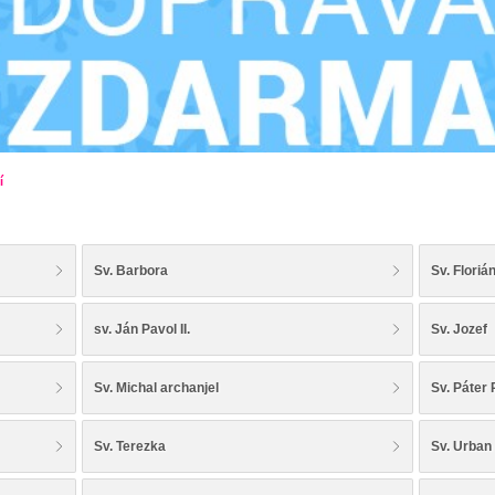
í
Sv. Barbora
Sv. Floriá
sv. Ján Pavol II.
Sv. Jozef
Sv. Michal archanjel
Sv. Páter 
Sv. Terezka
Sv. Urban