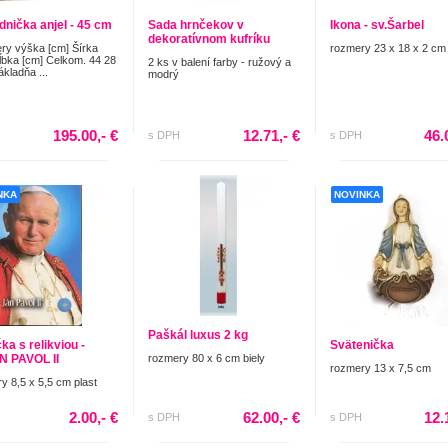
dnička anjel - 45 cm
Sada hrnčekov v
Ikona - sv.Šarbel
dekoratívnom kufríku
y výška [cm] Šírka
rozmery 23 x 18 x 2 cm
ĺbka [cm] Celkom. 44 28
2 ks v balení farby - ružový a
ákladňa ...
modrý
195.00,- €
12.71,- €
46.
s DPH
s DPH
NKA
NOVINKA
Paškál luxus 2 kg
ka s relikviou -
Svätenička
N PAVOL II
rozmery 80 x 6 cm biely
rozmery 13 x 7,5 cm
y 8,5 x 5,5 cm plast
2.00,- €
62.00,- €
12.
s DPH
s DPH