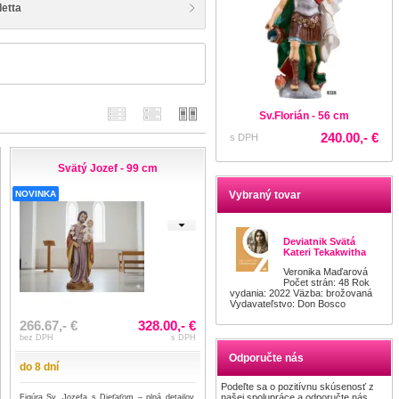
etta
Sv.Florián - 56 cm
240.00,- €
s DPH
Svätý Jozef - 99 cm
NOVINKA
Vybraný tovar
Deviatnik Svätá
Kateri Tekakwitha
Veronika Maďarová
Počet strán: 48 Rok
vydania: 2022 Väzba: brožovaná
Vydavateľstvo: Don Bosco
266.67,- €
328.00,- €
bez DPH
s DPH
Odporučte nás
do 8 dní
Podeľte sa o pozitívnu skúsenosť z
našej spolupráce a odporučte nás
Figúra Sv. Jozefa s Dieťaťom – plná detailov,