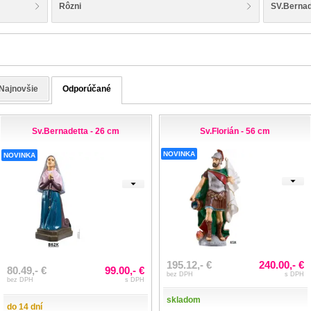
Rôzni
SV.Bernad
Najnovšie
Odporúčané
Sv.Bernadetta - 26 cm
Sv.Florián - 56 cm
NOVINKA
NOVINKA
195.12,- €
240.00,- €
80.49,- €
99.00,- €
bez DPH
s DPH
bez DPH
s DPH
skladom
do 14 dní