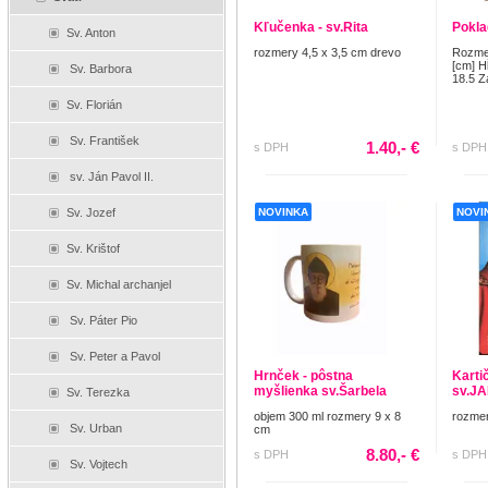
Kľučenka - sv.Rita
Pokla
Sv. Anton
rozmery 4,5 x 3,5 cm drevo
Rozmer
[cm] H
Sv. Barbora
18.5 Z
Sv. Florián
Sv. František
1.40,- €
s DPH
s DPH
sv. Ján Pavol II.
NOVINKA
NOVI
Sv. Jozef
Sv. Krištof
Sv. Michal archanjel
Sv. Páter Pio
Sv. Peter a Pavol
Hrnček - pôstna
Kartič
myšlienka sv.Šarbela
sv.JA
Sv. Terezka
objem 300 ml rozmery 9 x 8
rozmer
Sv. Urban
cm
8.80,- €
s DPH
s DPH
Sv. Vojtech