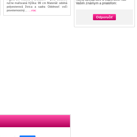
Vašim známym a priateľom:
ručne maľovaná Výška: 99 cm Materiál: odolná
polyesterová živica a sadra Odolnosť: voči
poveternostný...
...viac
Odporučiť