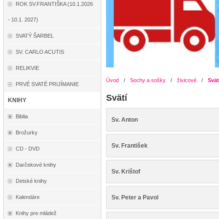
ROK SV.FRANTIŠKA (10.1.2026
- 10.1. 2027)
SVATÝ ŠARBEL
SV. CARLO ACUTIS
RELIKVIE
Úvod
/
Sochy a sošky
/
živicové
/
Svät
PRVÉ SVATÉ PRIJÍMANIE
Svätí
KNIHY
Biblia
Sv. Anton
Brožurky
Sv. František
CD - DVD
Darčekové knihy
Sv. Krištof
Detské knihy
Sv. Peter a Pavol
Kalendáre
Knihy pre mládež