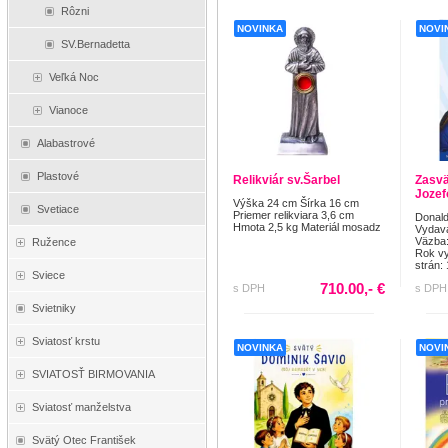
Rôzni
NOVINKA
NOVI
SV.Bernadetta
Veľká Noc
Vianoce
Alabastrové
Plastové
Relikviár sv.Šarbel
Zasvä
Jozefo
Výška 24 cm Šírka 16 cm
Svetiace
Priemer relikviara 3,6 cm
Donald
Hmota 2,5 kg Materiál mosadz
Vydav
Väzba:
Ružence
Rok vy
strán: 
Sviece
710.00,- €
s DPH
s DPH
Svietniky
Sviatosť krstu
NOVINKA
NOVI
SVIATOSŤ BIRMOVANIA
Sviatosť manželstva
Svätý Otec František