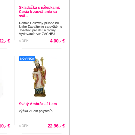
Skladačka s nálepkami:
Cesta k zasväteniu sa
svä...
Donald Calloway príloha ku
knihe Zasvätenie sa svätému
Jozefovi pre deti a rodiny
Vydavateľstvo: ZACHEJ....
02,- €
4.00,- €
s DPH
NOVINKA
Svätý Ambróz - 21 cm
výška 21 cm polyresín
10,- €
22.96,- €
s DPH