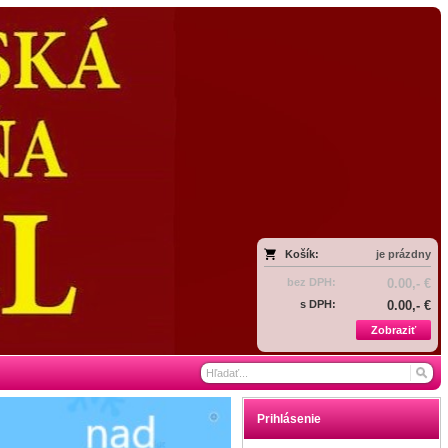
Košík:
je prázdny
bez DPH:
0.00,- €
s DPH:
0.00,- €
Zobraziť
Prihlásenie