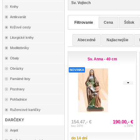
Sv. Vojtech
Knihy
Antikvariát
Filtrovanie
Cena
Štítok
Križové cesty
Liturgické knihy
Abecedné
Najlacnejšie
Modlitebníky
Obaly
Sv. Anna - 40 cm
Obrázky
NOVINKA
Pamätné listy
Pozdravy
Pohľadnice
Ružencové kartičky
DARČEKY
154.47,- €
190.00,- €
bez DPH
s DPH
Anjeli
do 14 dní