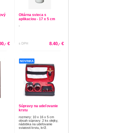
dový
Oltárna svieca s
aplikaciou - 17 x 5 cm
-
00,- €
8.40,- €
s DPH
NOVINKA
Súpravy na udeľovanie
krstu
rozmery: 10 x 16 x 5 cm
obsah súpravy: 2 ks olejky,
nádobka na udeľovanie
sviatosti krstu, kríž.