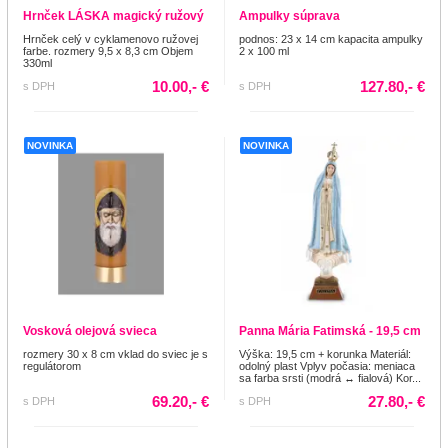
Hrnček LÁSKA magický ružový
Ampulky súprava
Hrnček celý v cyklamenovo ružovej
podnos: 23 x 14 cm kapacita ampulky
farbe. rozmery 9,5 x 8,3 cm Objem
2 x 100 ml
330ml
10.00,- €
127.80,- €
s DPH
s DPH
NOVINKA
NOVINKA
Vosková olejová svieca
Panna Mária Fatimská - 19,5 cm
rozmery 30 x 8 cm vklad do sviec je s
Výška: 19,5 cm + korunka Materiál:
regulátorom
odolný plast Vplyv počasia: meniaca
sa farba srsti (modrá ↔ fialová) Kor...
69.20,- €
27.80,- €
s DPH
s DPH