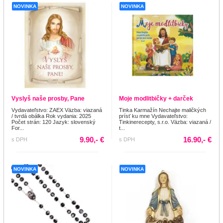
NOVINKA
NOVINKA
Vyslyš naše prosby, Pane
Moje modlitbičky + darček
Vydavateľstvo: ZAEX Väzba: viazaná
Tinka Karmažín Nechajte maličkých
/ tvrdá obálka Rok vydania: 2025
prísť ku mne Vydavateľstvo:
Počet strán: 120 Jazyk: slovenský
Tinkinerecepty, s.r.o. Väzba: viazaná /
For...
t...
9.90,- €
16.90,- €
s DPH
s DPH
NOVINKA
NOVINKA