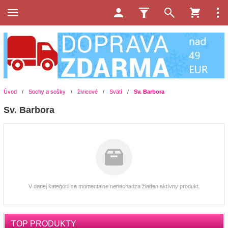
Úvod
/
Sochy a sošky
/
živicové
/
Svätí
/
Sv. Barbora
Sv. Barbora
V danej kategórii sa momentálne nenachádza žiaden aktívny produkt.
TOP PRODUKTY