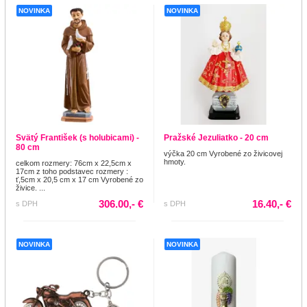
NOVINKA
NOVINKA
Svätý František (s holubicami) -
Pražské Jezuliatko - 20 cm
80 cm
výčka 20 cm Vyrobené zo živicovej
hmoty.
celkom rozmery: 76cm x 22,5cm x
17cm z toho podstavec rozmery :
ť,5cm x 20,5 cm x 17 cm Vyrobené zo
živice. ...
306.00,- €
16.40,- €
s DPH
s DPH
NOVINKA
NOVINKA