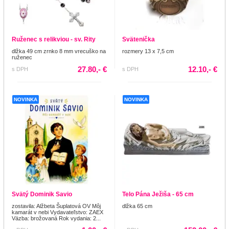
Ruženec s relikviou - sv. Rity
Svätenička
dlžka 49 cm zrnko 8 mm vrecuško na
rozmery 13 x 7,5 cm
ruženec
27.80,- €
12.10,- €
s DPH
s DPH
NOVINKA
NOVINKA
Svätý Dominik Savio
Telo Pána Ježiša - 65 cm
zostavila: Alžbeta Šuplatová OV Môj
dlžka 65 cm
kamarát v nebi Vydavateľstvo: ZAEX
Väzba: brožovaná Rok vydania: 2...