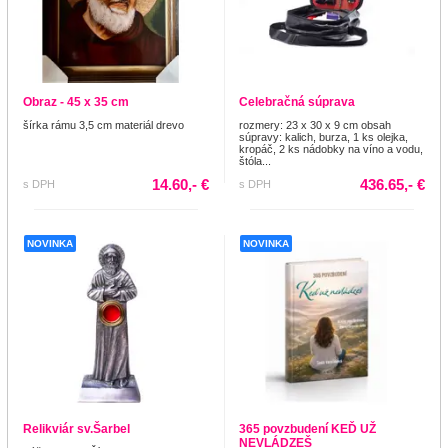
Obraz - 45 x 35 cm
Celebračná súprava
šírka rámu 3,5 cm materiál drevo
rozmery: 23 x 30 x 9 cm obsah
súpravy: kalich, burza, 1 ks olejka,
kropáč, 2 ks nádobky na víno a vodu,
štóla...
14.60,- €
436.65,- €
s DPH
s DPH
NOVINKA
NOVINKA
Relikviár sv.Šarbel
365 povzbudení KEĎ UŽ
NEVLÁDZEŠ