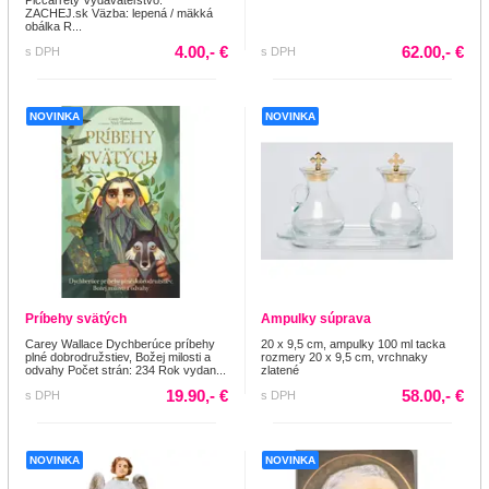
Piccarrety Vydavateľstvo:
ZACHEJ.sk Väzba: lepená / mäkká
obálka R...
4.00,- €
62.00,- €
s DPH
s DPH
NOVINKA
NOVINKA
Príbehy svätých
Ampulky súprava
Carey Wallace Dychberúce príbehy
20 x 9,5 cm, ampulky 100 ml tacka
plné dobrodružstiev, Božej milosti a
rozmery 20 x 9,5 cm, vrchnaky
odvahy Počet strán: 234 Rok vydan...
zlatené
19.90,- €
58.00,- €
s DPH
s DPH
NOVINKA
NOVINKA