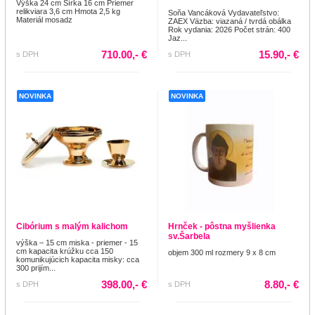
Výška 24 cm Šírka 16 cm Priemer
relikviara 3,6 cm Hmota 2,5 kg
Soňa Vancáková Vydavateľstvo:
Materiál mosadz
ZAEX Väzba: viazaná / tvrdá obálka
Rok vydania: 2026 Počet strán: 400
Jaz...
710.00,- €
15.90,- €
s DPH
s DPH
NOVINKA
NOVINKA
Cibórium s malým kalichom
Hrnček - pôstna myšlienka
sv.Šarbela
výška – 15 cm miska - priemer - 15
cm kapacita krúžku cca 150
objem 300 ml rozmery 9 x 8 cm
komunikujúcich kapacita misky: cca
300 prijím...
398.00,- €
8.80,- €
s DPH
s DPH