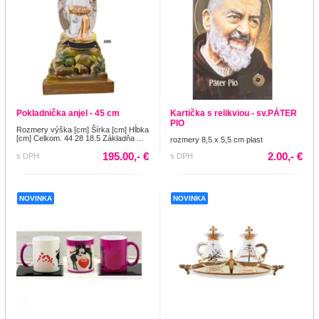
Pokladnička anjel - 45 cm
Kartička s relikviou - sv.PÁTER
PIO
Rozmery výška [cm] Šírka [cm] Hĺbka
[cm] Celkom. 44 28 18.5 Základňa ...
rozmery 8,5 x 5,5 cm plast
195.00,- €
2.00,- €
s DPH
s DPH
NOVINKA
NOVINKA