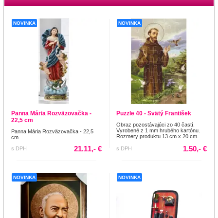
NOVINKA
NOVINKA
Panna Mária Rozväzovačka -
Puzzle 40 - Svätý František
22,5 cm
Obraz pozostávajúci zo 40 častí.
Vyrobené z 1 mm hrubého kartónu.
Panna Mária Rozväzovačka - 22,5
Rozmery produktu 13 cm x 20 cm.
cm
21.11,- €
1.50,- €
s DPH
s DPH
NOVINKA
NOVINKA