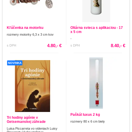
Kľúčenka na motorku
Oltárna svieca s aplikaciou - 17
x 5 cm
rozmery motorky 6,3 x 3 cm kov
-
4.80,- €
8.40,- €
s DPH
s DPH
NOVINKA
Paškál luxus 2 kg
Tri hodiny agónie v
Getsemanskej záhrade
rozmery 80 x 6 cm biely
Luisa Piccarreta vo videniach Luisy