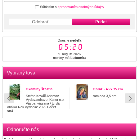
Súhlasím s
spracovaním osobných údajov
Odobrať
Pridať
Dnes je
nedeľa
05:20
9. august 2026
meniny má
Ľubomíra
Vybraný tovar
Okamihy šťastia
Obraz - 45 x 35 cm
Štefan Kováč Adamov
ram cca 3,5 cm
Vydavateľstvo: Kanet n.o.
Väzba: viazaná / tvrdá
obálka Rok vydania: 2025 Počet
strá...
Odporučte nás