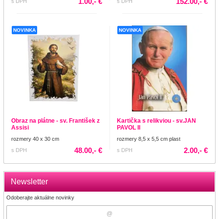
1.00,- €
152.00,- €
s DPH
s DPH
NOVINKA
NOVINKA
Obraz na plátne - sv. František z
Kartička s relikviou - sv.JAN
Assisi
PAVOL II
rozmery 40 x 30 cm
rozmery 8,5 x 5,5 cm plast
48.00,- €
2.00,- €
s DPH
s DPH
Newsletter
Odoberajte aktuálne novinky