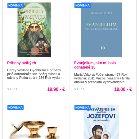
NOVINKA
NOVINKA
Príbehy svätých
Evanjelium, ako mi bolo
odhalené 10
Carey Wallace Dychberúce príbehy
plné dobrodružstiev, Božej milosti a
Mária Valtorta Počet strán: 477 Rok
odvahy Počet strán: 234 Rok vydan...
vydania: 2011 Väzba: viazaná / tvrdá
obálka s prebalom Vydavateľstvo...
19.90,- €
19.00,- €
s DPH
s DPH
NOVINKA
NOVINKA