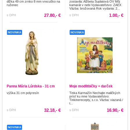
dlžka 49 cm zrnko 8 mm vrecuško na
zostavila: Alžbeta Šuplatová OV Môj
ruženec
kamarát v nebi Vydavateľstvo: ZAEX
Väzba: brožovaná Rok vydania: 2...
27.80,- €
1.00,- €
s DPH
s DPH
NOVINKA
NOVINKA
Panna Mária Lúrdska - 31 cm
Moje modlitbičky + darček
výška 31 cm polyresín
Tinka Karmažín Nechajte maličkých
prísť ku mne Vydavateľstvo:
Tinkinerecepty, s.r.o. Väzba: viazaná /
t...
32.18,- €
16.90,- €
s DPH
s DPH
NOVINKA