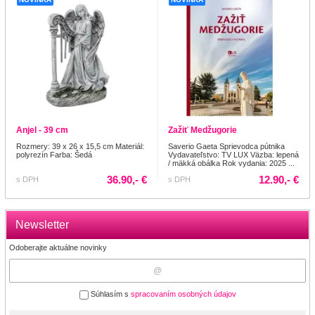
Anjel - 39 cm
Zažiť Medžugorie
Rozmery: 39 x 26 x 15,5 cm Materiál:
Saverio Gaeta Sprievodca pútnika
polyrezín Farba: Šedá
Vydavateľstvo: TV LUX Väzba: lepená
/ mäkká obálka Rok vydania: 2025 ...
36.90,- €
12.90,- €
s DPH
s DPH
Newsletter
Odoberajte aktuálne novinky
Súhlasím s
spracovaním osobných údajov