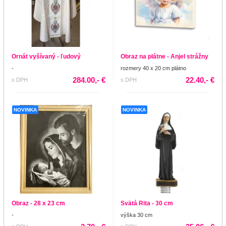
Ornát vyšívaný - ľudový
Obraz na plátne - Anjel strážny
-
rozmery 40 x 20 cm plátno
284.00,- €
22.40,- €
s DPH
s DPH
NOVINKA
NOVINKA
Obraz - 28 x 23 cm
Svätá Rita - 30 cm
-
výška 30 cm