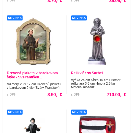
3.70,- €
35.06,- €
s DPH
s DPH
NOVINKA
NOVINKA
Drevená plaketa v barokovom
Relikviár sv.Šarbel
štýle - Sv.František...
Výška 24 cm Šírka 16 cm Priemer
relikviara 3,6 cm Hmota 2,5 kg
rozmery 23 x 17 cm Drevenú plaketu
Materiál mosadz
v barokovom štýle (Svätý František)
3.90,- €
710.00,- €
s DPH
s DPH
NOVINKA
NOVINKA