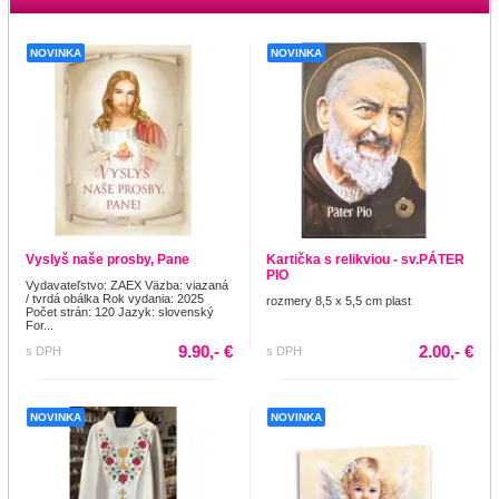
NOVINKA
NOVINKA
Vyslyš naše prosby, Pane
Kartička s relikviou - sv.PÁTER
PIO
Vydavateľstvo: ZAEX Väzba: viazaná
/ tvrdá obálka Rok vydania: 2025
rozmery 8,5 x 5,5 cm plast
Počet strán: 120 Jazyk: slovenský
For...
9.90,- €
2.00,- €
s DPH
s DPH
NOVINKA
NOVINKA