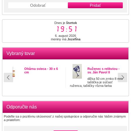
Odobrať
Pridať
Dnes je
štvrtok
19:51
6. august 2026
meniny má
Jozefína
Vybraný tovar
Oltárna svieca - 30 x 6
Ruženec s relikviou -
cm
sv. Ján Pavol II
dlžka 50 cm zrnko 8 mm
taštička je súčasť
ruženca, taštičky rôzna farba
Odporučte nás
Podeľte sa o pozitívnu skúsenosť z našej spolupráce a odporučte nás Vašim známym
a priateľom: