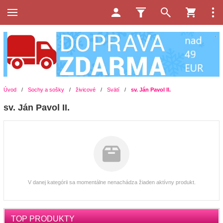
Úvod
/
Sochy a sošky
/
živicové
/
Svätí
/
sv. Ján Pavol II.
sv. Ján Pavol II.
V danej kategórii sa momentálne nenachádza žiaden aktívny produkt.
TOP PRODUKTY