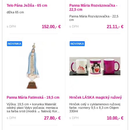
Telo Pána Ježiša - 65 cm
Panna Mária Rozväzovačka -
22,5 cm
dlžka 65 cm
Panna Mária Rozväzovačka - 22,5
cm
152.00,- €
21.11,- €
s DPH
s DPH
NOVINKA
NOVINKA
Panna Mária Fatimská - 19,5 cm
Hrnček LÁSKA magický ružový
Výška: 19,5 cm + korunka Materiál:
Hrnček celý v cyklamenovo ružovej
odolný plast Vplyv počasia: meniaca
farbe. rozmery 9,5 x 8,3 cm Objem
sa farba srsti (modrá ↔ fialová) Kor...
330ml
27.80,- €
10.00,- €
s DPH
s DPH