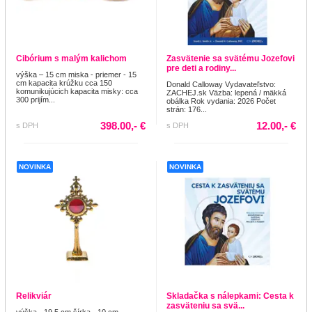
Cibórium s malým kalichom
Zasvätenie sa svätému Jozefovi
pre deti a rodiny...
výška – 15 cm miska - priemer - 15
cm kapacita krúžku cca 150
Donald Calloway Vydavateľstvo:
komunikujúcich kapacita misky: cca
ZACHEJ.sk Väzba: lepená / mäkká
300 prijím...
obálka Rok vydania: 2026 Počet
strán: 176...
398.00,- €
12.00,- €
s DPH
s DPH
NOVINKA
NOVINKA
Relikviár
Skladačka s nálepkami: Cesta k
zasväteniu sa svä...