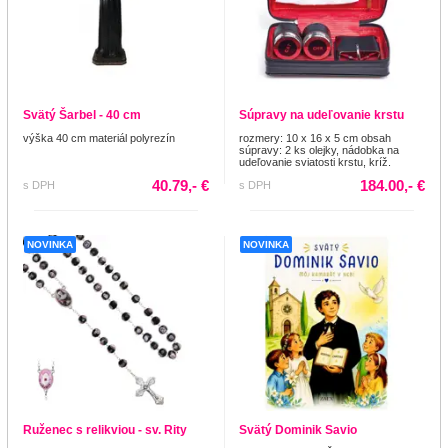
Svätý Šarbel - 40 cm
Súpravy na udeľovanie krstu
výška 40 cm materiál polyrezín
rozmery: 10 x 16 x 5 cm obsah
súpravy: 2 ks olejky, nádobka na
udeľovanie sviatosti krstu, kríž.
40.79,- €
184.00,- €
s DPH
s DPH
NOVINKA
NOVINKA
Ruženec s relikviou - sv. Rity
Svätý Dominik Savio