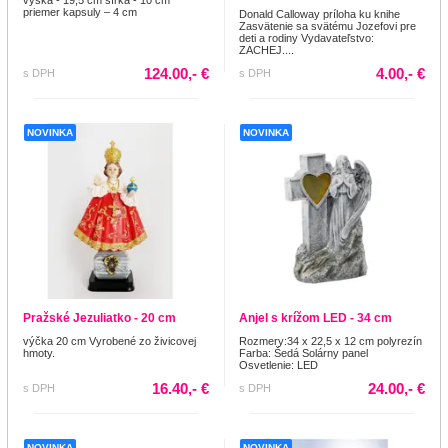
výška - 19,5 cm šírka - 10 cm
priemer kapsuly – 4 cm
Donald Calloway príloha ku knihe
Zasvätenie sa svätému Jozefovi pre
deti a rodiny Vydavateľstvo:
ZACHEJ....
124.00,- €
4.00,- €
s DPH
s DPH
NOVINKA
NOVINKA
Pražské Jezuliatko - 20 cm
Anjel s krížom LED - 34 cm
výčka 20 cm Vyrobené zo živicovej
Rozmery:34 x 22,5 x 12 cm polyrezín
hmoty.
Farba: Šedá Solárny panel
Osvetlenie: LED
16.40,- €
24.00,- €
s DPH
s DPH
NOVINKA
NOVINKA