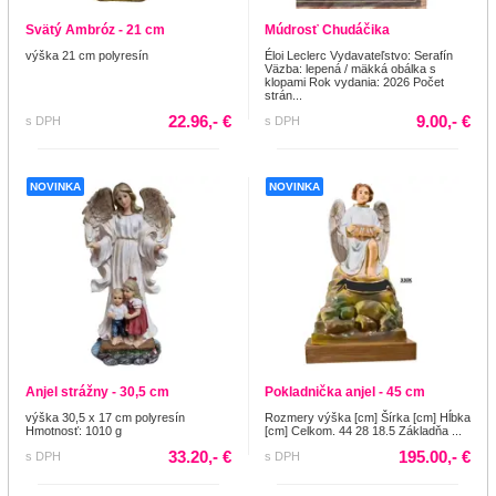
Svätý Ambróz - 21 cm
Múdrosť Chudáčika
výška 21 cm polyresín
Éloi Leclerc Vydavateľstvo: Serafín
Väzba: lepená / mäkká obálka s
klopami Rok vydania: 2026 Počet
strán...
22.96,- €
9.00,- €
s DPH
s DPH
NOVINKA
NOVINKA
Anjel strážny - 30,5 cm
Pokladnička anjel - 45 cm
výška 30,5 x 17 cm polyresín
Rozmery výška [cm] Šírka [cm] Hĺbka
Hmotnosť: 1010 g
[cm] Celkom. 44 28 18.5 Základňa ...
33.20,- €
195.00,- €
s DPH
s DPH