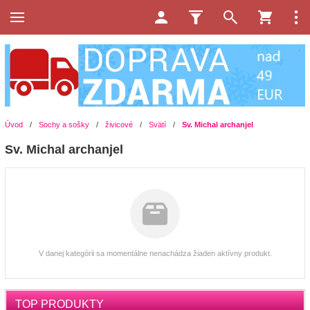
Úvod
/
Sochy a sošky
/
živicové
/
Svätí
/
Sv. Michal archanjel
Sv. Michal archanjel
V danej kategórii sa momentálne nenachádza žiaden aktívny produkt.
TOP PRODUKTY