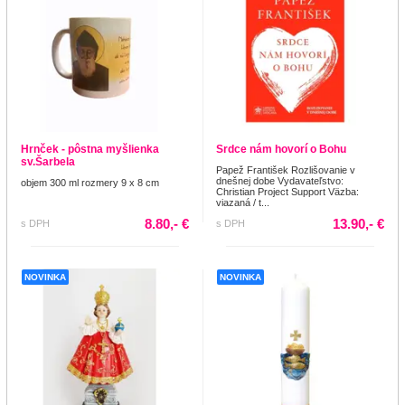
Hrnček - pôstna myšlienka
Srdce nám hovorí o Bohu
sv.Šarbela
Papež František Rozlišovanie v
dnešnej dobe Vydavateľstvo:
objem 300 ml rozmery 9 x 8 cm
Christian Project Support Väzba:
viazaná / t...
8.80,- €
13.90,- €
s DPH
s DPH
NOVINKA
NOVINKA