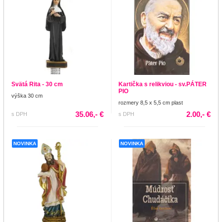
Svätá Rita - 30 cm
Kartička s relikviou - sv.PÁTER
PIO
výška 30 cm
rozmery 8,5 x 5,5 cm plast
35.06,- €
2.00,- €
s DPH
s DPH
NOVINKA
NOVINKA