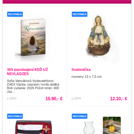
NOVINKA
NOVINKA
365 povzbudení KEĎ UŽ
Svätenička
NEVLÁDZEŠ
rozmery 13 x 7,5 cm
Soňa Vancáková Vydavateľstvo:
ZAEX Väzba: viazaná / tvrdá obálka
Rok vydania: 2026 Počet strán: 400
Jaz...
15.90,- €
12.10,- €
s DPH
s DPH
NOVINKA
NOVINKA