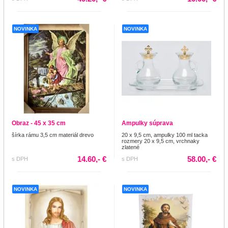
NOVINKA
NOVINKA
Obraz - 45 x 35 cm
Ampulky súprava
šírka rámu 3,5 cm materiál drevo
20 x 9,5 cm, ampulky 100 ml tacka
rozmery 20 x 9,5 cm, vrchnaky
zlatené
14.60,- €
58.00,- €
s DPH
s DPH
NOVINKA
NOVINKA