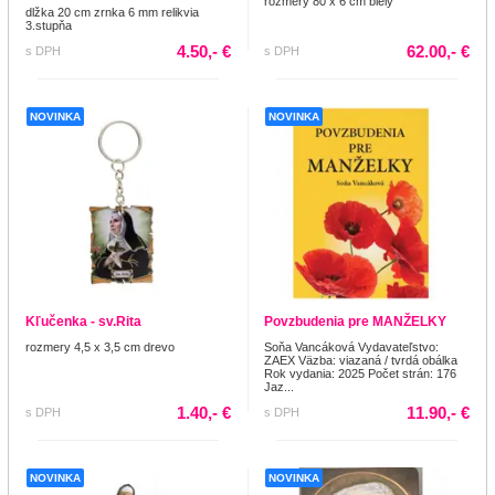
rozmery 80 x 6 cm biely
dlžka 20 cm zrnka 6 mm relikvia
3.stupňa
4.50,- €
62.00,- €
s DPH
s DPH
NOVINKA
NOVINKA
Kľučenka - sv.Rita
Povzbudenia pre MANŽELKY
rozmery 4,5 x 3,5 cm drevo
Soňa Vancáková Vydavateľstvo:
ZAEX Väzba: viazaná / tvrdá obálka
Rok vydania: 2025 Počet strán: 176
Jaz...
1.40,- €
11.90,- €
s DPH
s DPH
NOVINKA
NOVINKA