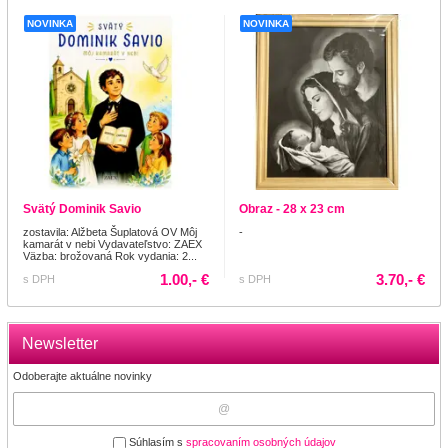
NOVINKA
NOVINKA
Svätý Dominik Savio
Obraz - 28 x 23 cm
zostavila: Alžbeta Šuplatová OV Môj
-
kamarát v nebi Vydavateľstvo: ZAEX
Väzba: brožovaná Rok vydania: 2...
1.00,- €
3.70,- €
s DPH
s DPH
Newsletter
Odoberajte aktuálne novinky
Súhlasím s
spracovaním osobných údajov