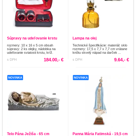
Súpravy na udeľovanie krstu
Lampa na olej
rozmery: 10 x 16 x 5 cm obsah
Technické špecifikácie: materiál: sklo
súpravy: 2 ks olejky, nádobka na
rozmery: 17,5 x 7,7 x 7,7 cm vrátane
udeľovanie sviatosti krstu, kríž.
knôtu skvelý nápad na darček ...
184.00,- €
9.64,- €
s DPH
s DPH
NOVINKA
NOVINKA
Telo Pána Ježiša - 65 cm
Panna Mária Fatimská - 19,5 cm