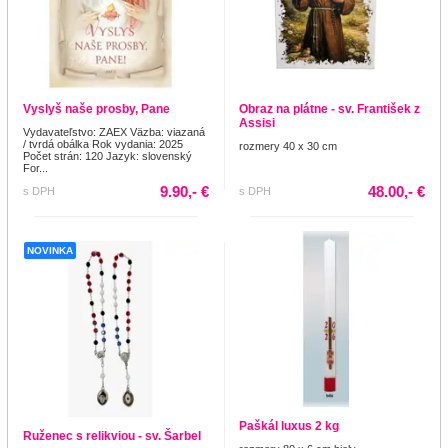
Vyslyš naše prosby, Pane
Obraz na plátne - sv. František z
Assisi
Vydavateľstvo: ZAEX Väzba: viazaná
/ tvrdá obálka Rok vydania: 2025
rozmery 40 x 30 cm
Počet strán: 120 Jazyk: slovenský
For...
9.90,- €
48.00,- €
s DPH
s DPH
NOVINKA
Paškál luxus 2 kg
Ruženec s relikviou - sv. Šarbel