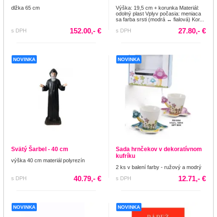
dlžka 65 cm
Výška: 19,5 cm + korunka Materiál:
odolný plast Vplyv počasia: meniaca
sa farba srsti (modrá ↔ fialová) Kor...
152.00,- €
27.80,- €
s DPH
s DPH
NOVINKA
NOVINKA
Svätý Šarbel - 40 cm
Sada hrnčekov v dekoratívnom
kufríku
výška 40 cm materiál polyrezín
2 ks v balení farby - ružový a modrý
40.79,- €
12.71,- €
s DPH
s DPH
NOVINKA
NOVINKA