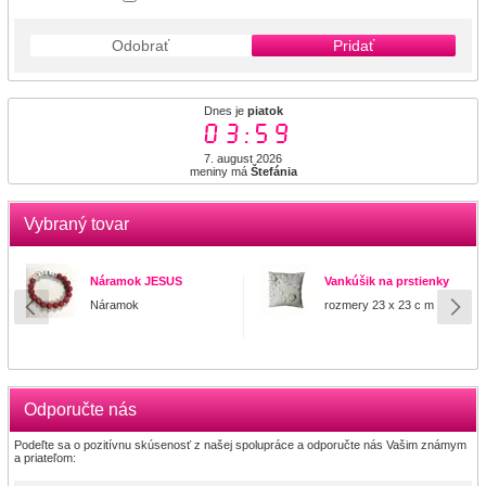
Odobrať
Pridať
Dnes je
piatok
03:59
7. august 2026
meniny má
Štefánia
Vybraný tovar
Náramok JESUS
Vankúšik na prstienky
Náramok
rozmery 23 x 23 c m
Odporučte nás
Podeľte sa o pozitívnu skúsenosť z našej spolupráce a odporučte nás Vašim známym
a priateľom: