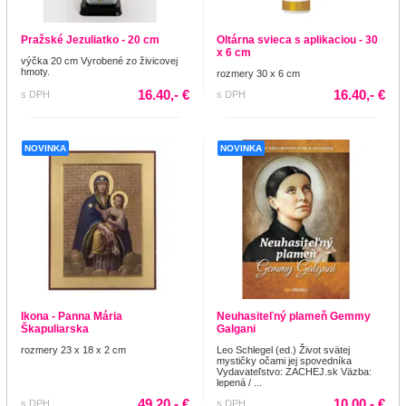
Pražské Jezuliatko - 20 cm
Oltárna svieca s aplikaciou - 30
x 6 cm
výčka 20 cm Vyrobené zo živicovej
hmoty.
rozmery 30 x 6 cm
16.40,- €
16.40,- €
s DPH
s DPH
NOVINKA
NOVINKA
Ikona - Panna Mária
Neuhasiteľný plameň Gemmy
Škapuliarska
Galgani
rozmery 23 x 18 x 2 cm
Leo Schlegel (ed.) Život svätej
mystičky očami jej spovedníka
Vydavateľstvo: ZACHEJ.sk Väzba:
lepená / ...
49.20,- €
10.00,- €
s DPH
s DPH