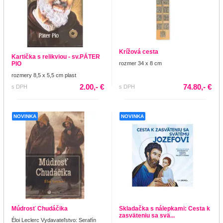
Krížová cesta
Kartička s relikviou - sv.PÁTER
PIO
rozmer 34 x 8 cm
rozmery 8,5 x 5,5 cm plast
2.00,- €
74.80,- €
s DPH
s DPH
NOVINKA
NOVINKA
Múdrosť Chudáčika
Skladačka s nálepkami: Cesta k
zasväteniu sa svä...
Éloi Leclerc Vydavateľstvo: Serafín