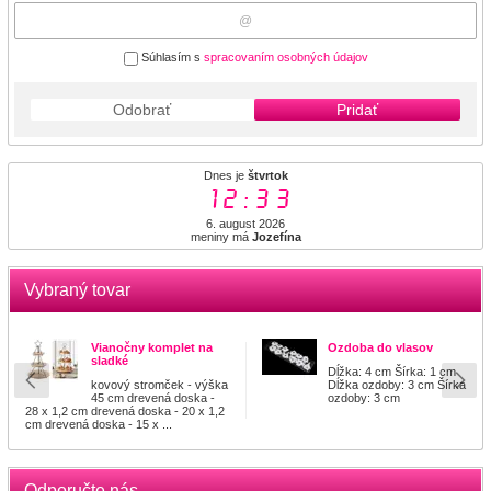
Súhlasím s
spracovaním osobných údajov
Odobrať
Pridať
Dnes je
štvrtok
12:33
6. august 2026
meniny má
Jozefína
Vybraný tovar
Vianočny komplet na
Ozdoba do vlasov
sladké
Dĺžka: 4 cm Šírka: 1 cm
kovový stromček - výška
Dĺžka ozdoby: 3 cm Šírka
45 cm drevená doska -
ozdoby: 3 cm
28 x 1,2 cm drevená doska - 20 x 1,2
cm drevená doska - 15 x ...
Odporučte nás