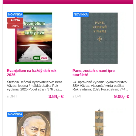
NOVINKA
NOVINKA
AKCIA
-20%
Evanjelium na každý deň rok
Pane, zostaň s nami /pre
2026
starších/
Štefánia Beňová Vydavateľstvo: Bens
24. upravené vydanie Vydavateľstvo:
Väzba: lepená / mäkká obálka Rok
SSV Väzba: viazaná / tvrdá obálka
vydania: 2025 Počet strán: 376 Jaz...
Rok vydania: 2025 Počet strán: 744...
3.84,- €
9.00,- €
s DPH
s DPH
NOVINKA