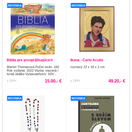
NOVINKA
NOVINKA
Biblia pre prvoprijímajúcich
Ikona - Carlo Acutis
Marion Thomasová Počet strán: 160
rozmery 23 x 18 x 2 cm
Rok vydania: 2022 Väzba: viazaná /
tvrdá obálka Vydavateľstvo: SSV...
15.00,- €
49.20,- €
s DPH
s DPH
NOVINKA
NOVINKA