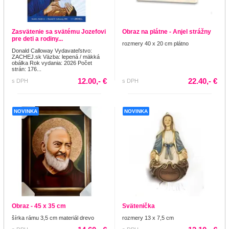
Zasvätenie sa svätému Jozefovi
Obraz na plátne - Anjel strážny
pre deti a rodiny...
rozmery 40 x 20 cm plátno
Donald Calloway Vydavateľstvo:
ZACHEJ.sk Väzba: lepená / mäkká
obálka Rok vydania: 2026 Počet
strán: 176...
12.00,- €
22.40,- €
s DPH
s DPH
NOVINKA
NOVINKA
Obraz - 45 x 35 cm
Svätenička
šírka rámu 3,5 cm materiál drevo
rozmery 13 x 7,5 cm