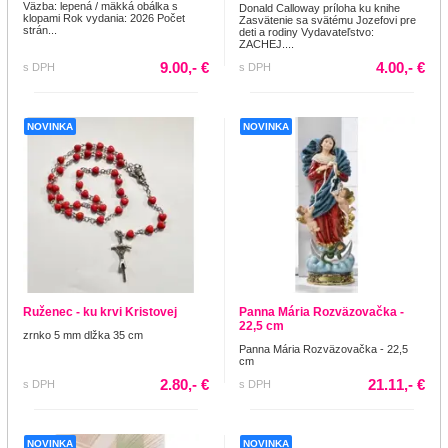
Väzba: lepená / mäkká obálka s
Donald Calloway príloha ku knihe
klopami Rok vydania: 2026 Počet
Zasvätenie sa svätému Jozefovi pre
strán...
deti a rodiny Vydavateľstvo:
ZACHEJ....
9.00,- €
4.00,- €
s DPH
s DPH
NOVINKA
NOVINKA
Ruženec - ku krvi Kristovej
Panna Mária Rozväzovačka -
22,5 cm
zrnko 5 mm dlžka 35 cm
Panna Mária Rozväzovačka - 22,5
cm
2.80,- €
21.11,- €
s DPH
s DPH
NOVINKA
NOVINKA