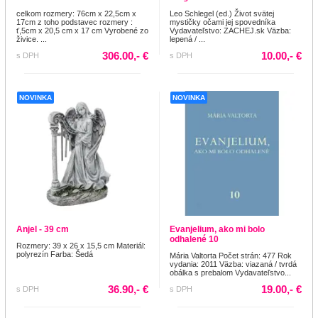
celkom rozmery: 76cm x 22,5cm x
Leo Schlegel (ed.) Život svätej
17cm z toho podstavec rozmery :
mystičky očami jej spovedníka
ť,5cm x 20,5 cm x 17 cm Vyrobené zo
Vydavateľstvo: ZACHEJ.sk Väzba:
živice. ...
lepená / ...
306.00,- €
10.00,- €
s DPH
s DPH
NOVINKA
NOVINKA
Anjel - 39 cm
Evanjelium, ako mi bolo
odhalené 10
Rozmery: 39 x 26 x 15,5 cm Materiál:
polyrezín Farba: Šedá
Mária Valtorta Počet strán: 477 Rok
vydania: 2011 Väzba: viazaná / tvrdá
obálka s prebalom Vydavateľstvo...
36.90,- €
19.00,- €
s DPH
s DPH