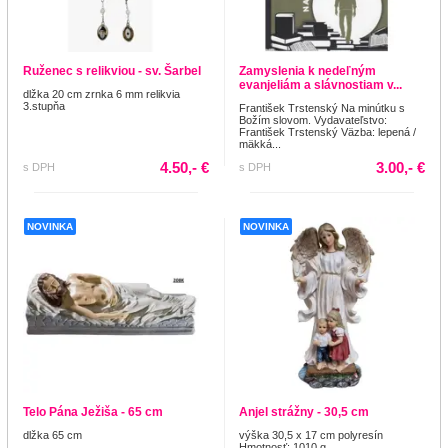
Ruženec s relikviou - sv. Šarbel
Zamyslenia k nedeľným
evanjeliám a slávnostiam v...
dlžka 20 cm zrnka 6 mm relikvia
3.stupňa
František Trstenský Na minútku s
Božím slovom. Vydavateľstvo:
František Trstenský Väzba: lepená /
mäkká...
4.50,- €
3.00,- €
s DPH
s DPH
NOVINKA
NOVINKA
Telo Pána Ježiša - 65 cm
Anjel strážny - 30,5 cm
dlžka 65 cm
výška 30,5 x 17 cm polyresín
Hmotnosť: 1010 g