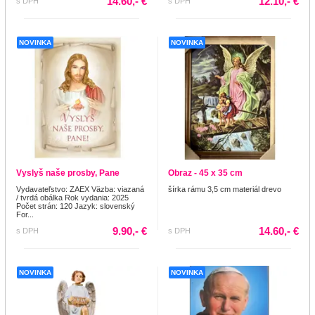
14.60,- €
12.10,- €
s DPH
s DPH
NOVINKA
NOVINKA
Vyslyš naše prosby, Pane
Obraz - 45 x 35 cm
Vydavateľstvo: ZAEX Väzba: viazaná
šírka rámu 3,5 cm materiál drevo
/ tvrdá obálka Rok vydania: 2025
Počet strán: 120 Jazyk: slovenský
For...
9.90,- €
14.60,- €
s DPH
s DPH
NOVINKA
NOVINKA