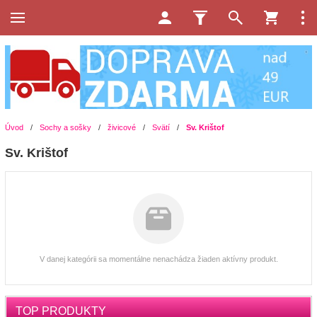
Úvod
/
Sochy a sošky
/
živicové
/
Svätí
/
Sv. Krištof
Sv. Krištof
V danej kategórii sa momentálne nenachádza žiaden aktívny produkt.
TOP PRODUKTY