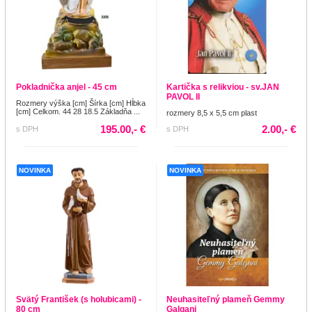
Pokladnička anjel - 45 cm
Kartička s relikviou - sv.JAN
PAVOL II
Rozmery výška [cm] Šírka [cm] Hĺbka
[cm] Celkom. 44 28 18.5 Základňa ...
rozmery 8,5 x 5,5 cm plast
195.00,- €
2.00,- €
s DPH
s DPH
NOVINKA
NOVINKA
Svätý František (s holubicami) -
Neuhasiteľný plameň Gemmy
80 cm
Galgani