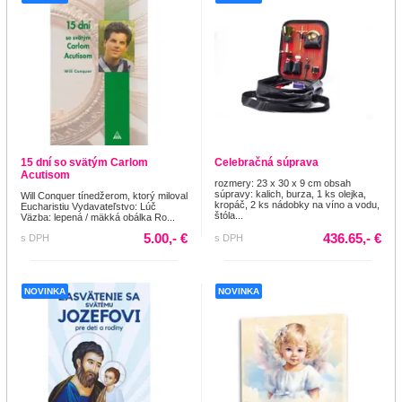
15 dní so svätým Carlom
Celebračná súprava
Acutisom
rozmery: 23 x 30 x 9 cm obsah
súpravy: kalich, burza, 1 ks olejka,
Will Conquer tínedžerom, ktorý miloval
kropáč, 2 ks nádobky na víno a vodu,
Eucharistiu Vydavateľstvo: Lúč
štóla...
Väzba: lepená / mäkká obálka Ro...
5.00,- €
436.65,- €
s DPH
s DPH
NOVINKA
NOVINKA