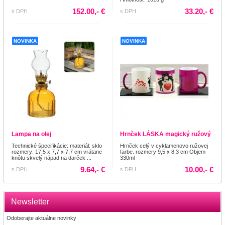
152.00,- €
33.20,- €
s DPH
s DPH
NOVINKA
NOVINKA
Lampa na olej
Hrnček LÁSKA magický ružový
Technické špecifikácie: materiál: sklo
Hrnček celý v cyklamenovo ružovej
rozmery: 17,5 x 7,7 x 7,7 cm vrátane
farbe. rozmery 9,5 x 8,3 cm Objem
knôtu skvelý nápad na darček ...
330ml
9.64,- €
10.00,- €
s DPH
s DPH
Newsletter
Odoberajte aktuálne novinky