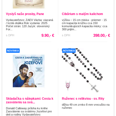
Vyslyš naše prosby, Pane
Cibórium s malým kalichom
Vydavateľstvo: ZAEX Väzba: viazaná
výška – 15 cm miska - priemer - 15
/ tvrdá obálka Rok vydania: 2025
cm kapacita krúžku cca 150
Počet strán: 120 Jazyk: slovenský
komunikujúcich kapacita misky: cca
For...
300 prijím...
9.90,- €
398.00,- €
s DPH
s DPH
NOVINKA
NOVINKA
Skladačka s nálepkami: Cesta k
Ruženec s relikviou - sv. Rity
zasväteniu sa svä...
dlžka 49 cm zrnko 8 mm vrecuško na
ruženec
Donald Calloway príloha ku knihe
Zasvätenie sa svätému Jozefovi pre
deti a rodiny Vydavateľstvo: