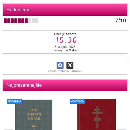
Hodnotenie
7
/
10
Dnes je
sobota
15:36
8. august 2026
meniny má
Oskar
Zdieľať aktuálnu stránku
Najprezeranejšie
NOVINKA
NOVINKA