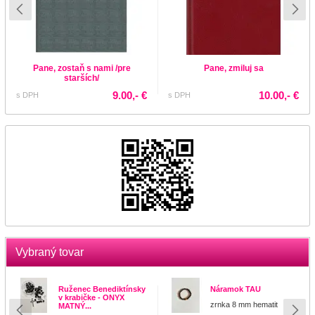
Pane, zostaň s nami /pre
Pane, zmiluj sa
starších/
9.00,- €
10.00,- €
s DPH
s DPH
Vybraný tovar
Ruženec Benediktínsky
Náramok TAU
v krabičke - ONYX
zrnka 8 mm hematit
MATNÝ...