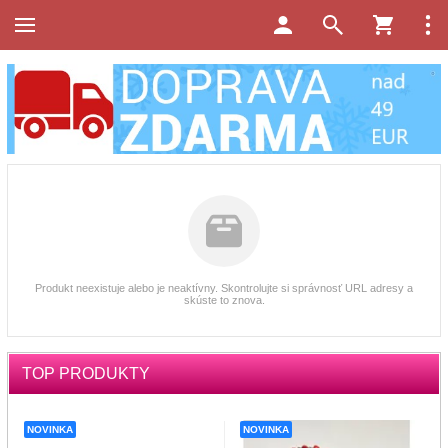
Produkt neexistuje alebo je neaktívny. Skontrolujte si správnosť URL adresy a
skúste to znova.
TOP PRODUKTY
NOVINKA
NOVINKA