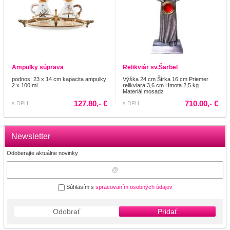
Ampulky súprava
Relikviár sv.Šarbel
podnos: 23 x 14 cm kapacita ampulky
Výška 24 cm Šírka 16 cm Priemer
2 x 100 ml
relikviara 3,6 cm Hmota 2,5 kg
Materiál mosadz
127.80,- €
710.00,- €
s DPH
s DPH
Newsletter
Odoberajte aktuálne novinky
Súhlasím s
spracovaním osobných údajov
Odobrať
Pridať