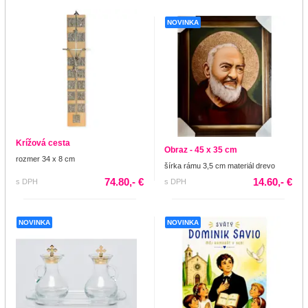
NOVINKA
Krížová cesta
Obraz - 45 x 35 cm
rozmer 34 x 8 cm
šírka rámu 3,5 cm materiál drevo
74.80,- €
14.60,- €
s DPH
s DPH
NOVINKA
NOVINKA