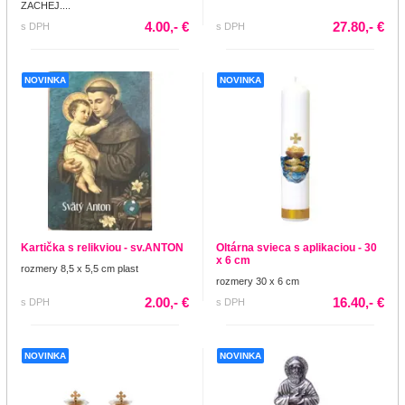
ZACHEJ....
4.00,- €
27.80,- €
s DPH
s DPH
NOVINKA
NOVINKA
Kartička s relikviou - sv.ANTON
Oltárna svieca s aplikaciou - 30
x 6 cm
rozmery 8,5 x 5,5 cm plast
rozmery 30 x 6 cm
2.00,- €
16.40,- €
s DPH
s DPH
NOVINKA
NOVINKA