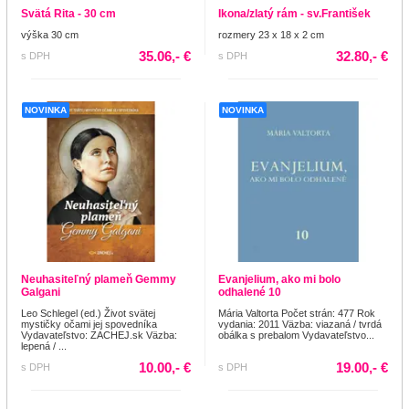
Svätá Rita - 30 cm
Ikona/zlatý rám - sv.František
výška 30 cm
rozmery 23 x 18 x 2 cm
35.06,- €
32.80,- €
s DPH
s DPH
NOVINKA
NOVINKA
Neuhasiteľný plameň Gemmy
Evanjelium, ako mi bolo
Galgani
odhalené 10
Leo Schlegel (ed.) Život svätej
Mária Valtorta Počet strán: 477 Rok
mystičky očami jej spovedníka
vydania: 2011 Väzba: viazaná / tvrdá
Vydavateľstvo: ZACHEJ.sk Väzba:
obálka s prebalom Vydavateľstvo...
lepená / ...
10.00,- €
19.00,- €
s DPH
s DPH