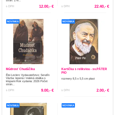
strán: 176...
12.00,- €
22.40,- €
s DPH
s DPH
NOVINKA
NOVINKA
Múdrosť Chudáčika
Kartička s relikviou - sv.PÁTER
PIO
Éloi Leclerc Vydavateľstvo: Serafín
Väzba: lepená / mäkká obálka s
rozmery 8,5 x 5,5 cm plast
klopami Rok vydania: 2026 Počet
strán...
9.00,- €
2.00,- €
s DPH
s DPH
NOVINKA
NOVINKA