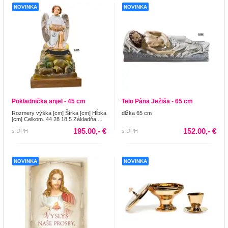
NOVINKA
NOVINKA
Pokladnička anjel - 45 cm
Telo Pána Ježiša - 65 cm
Rozmery výška [cm] Šírka [cm] Hĺbka
dlžka 65 cm
[cm] Celkom. 44 28 18.5 Základňa ...
195.00,- €
152.00,- €
s DPH
s DPH
NOVINKA
NOVINKA