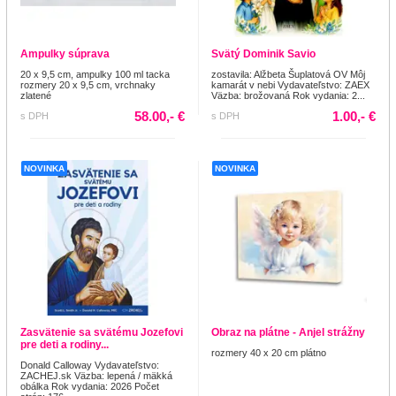
Ampulky súprava
Svätý Dominik Savio
20 x 9,5 cm, ampulky 100 ml tacka
zostavila: Alžbeta Šuplatová OV Môj
rozmery 20 x 9,5 cm, vrchnaky
kamarát v nebi Vydavateľstvo: ZAEX
zlatené
Väzba: brožovaná Rok vydania: 2...
58.00,- €
1.00,- €
s DPH
s DPH
NOVINKA
NOVINKA
Zasvätenie sa svätému Jozefovi
Obraz na plátne - Anjel strážny
pre deti a rodiny...
rozmery 40 x 20 cm plátno
Donald Calloway Vydavateľstvo:
ZACHEJ.sk Väzba: lepená / mäkká
obálka Rok vydania: 2026 Počet