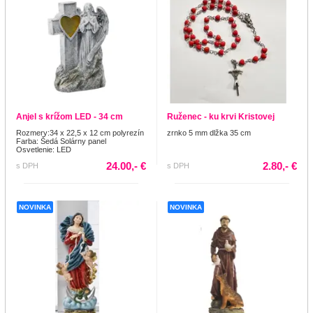
Anjel s krížom LED - 34 cm
Ruženec - ku krvi Kristovej
Rozmery:34 x 22,5 x 12 cm polyrezín
zrnko 5 mm dlžka 35 cm
Farba: Šedá Solárny panel
Osvetlenie: LED
24.00,- €
2.80,- €
s DPH
s DPH
NOVINKA
NOVINKA