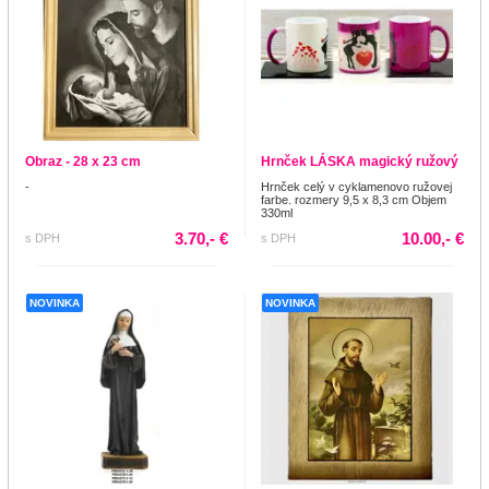
Obraz - 28 x 23 cm
Hrnček LÁSKA magický ružový
-
Hrnček celý v cyklamenovo ružovej
farbe. rozmery 9,5 x 8,3 cm Objem
330ml
3.70,- €
10.00,- €
s DPH
s DPH
NOVINKA
NOVINKA