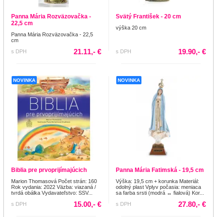
Panna Mária Rozväzovačka -
Svätý František - 20 cm
22,5 cm
výška 20 cm
Panna Mária Rozväzovačka - 22,5
cm
21.11,- €
19.90,- €
s DPH
s DPH
NOVINKA
NOVINKA
Biblia pre prvoprijímajúcich
Panna Mária Fatimská - 19,5 cm
Marion Thomasová Počet strán: 160
Výška: 19,5 cm + korunka Materiál:
Rok vydania: 2022 Väzba: viazaná /
odolný plast Vplyv počasia: meniaca
tvrdá obálka Vydavateľstvo: SSV...
sa farba srsti (modrá ↔ fialová) Kor...
15.00,- €
27.80,- €
s DPH
s DPH