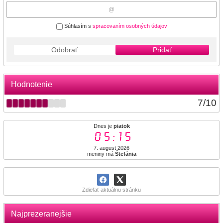
Súhlasím s
spracovaním osobných údajov
Odobrať
Pridať
Hodnotenie
7
/
10
Dnes je
piatok
05:15
7. august 2026
meniny má
Štefánia
Zdieľať aktuálnu stránku
Najprezeranejšie