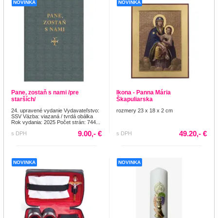
NOVINKA
NOVINKA
Pane, zostaň s nami /pre
Ikona - Panna Mária
starších/
Škapuliarska
24. upravené vydanie Vydavateľstvo:
rozmery 23 x 18 x 2 cm
SSV Väzba: viazaná / tvrdá obálka
Rok vydania: 2025 Počet strán: 744...
9.00,- €
49.20,- €
s DPH
s DPH
NOVINKA
NOVINKA