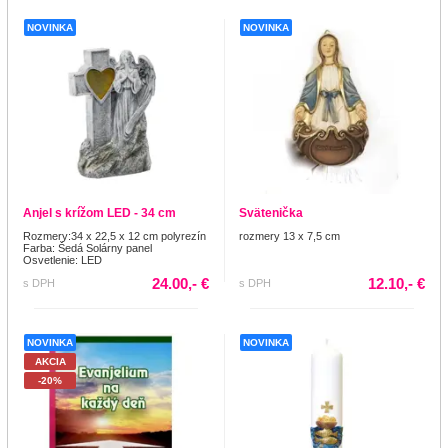
NOVINKA
NOVINKA
Anjel s krížom LED - 34 cm
Svätenička
Rozmery:34 x 22,5 x 12 cm polyrezín
rozmery 13 x 7,5 cm
Farba: Šedá Solárny panel
Osvetlenie: LED
24.00,- €
12.10,- €
s DPH
s DPH
NOVINKA
NOVINKA
AKCIA
-20%