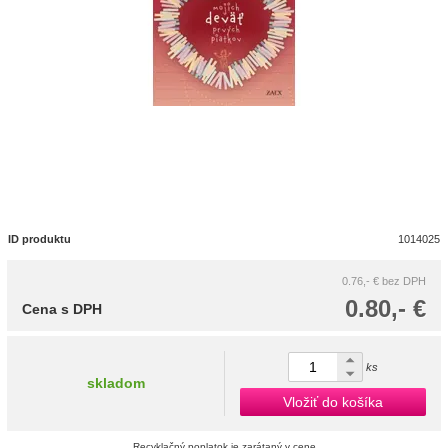
ID produktu
1014025
0.76,- €
bez DPH
0.80,- €
Cena s DPH
ks
skladom
Vložiť do košíka
Recyklačný poplatok je zarátaný v cene