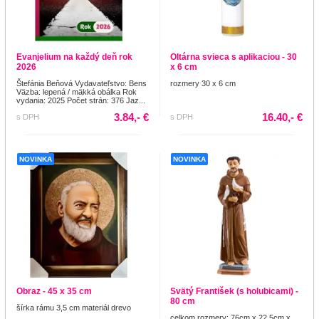
Evanjelium na každý deň rok
Oltárna svieca s aplikaciou - 30
2026
x 6 cm
Štefánia Beňová Vydavateľstvo: Bens
rozmery 30 x 6 cm
Väzba: lepená / mäkká obálka Rok
vydania: 2025 Počet strán: 376 Jaz...
3.84,- €
16.40,- €
s DPH
s DPH
NOVINKA
NOVINKA
Obraz - 45 x 35 cm
Svätý František (s holubicami) -
80 cm
šírka rámu 3,5 cm materiál drevo
celkom rozmery: 76cm x 22,5cm x