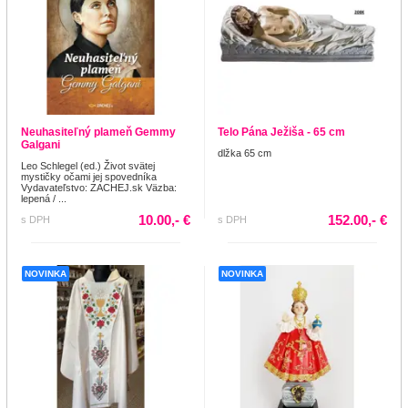
Neuhasiteľný plameň Gemmy
Telo Pána Ježiša - 65 cm
Galgani
dlžka 65 cm
Leo Schlegel (ed.) Život svätej
mystičky očami jej spovedníka
Vydavateľstvo: ZACHEJ.sk Väzba:
lepená / ...
10.00,- €
152.00,- €
s DPH
s DPH
NOVINKA
NOVINKA