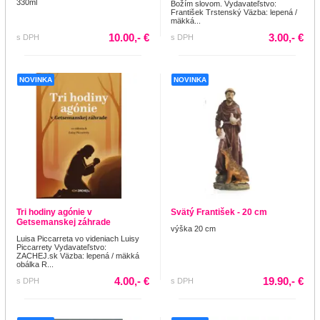
330ml
Božím slovom. Vydavateľstvo:
František Trstenský Väzba: lepená /
mäkká...
10.00,- €
3.00,- €
s DPH
s DPH
NOVINKA
NOVINKA
Tri hodiny agónie v
Svätý František - 20 cm
Getsemanskej záhrade
výška 20 cm
Luisa Piccarreta vo videniach Luisy
Piccarrety Vydavateľstvo:
ZACHEJ.sk Väzba: lepená / mäkká
obálka R...
4.00,- €
19.90,- €
s DPH
s DPH