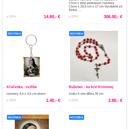
17cm z toho podstavec rozmery :
ť,5cm x 20,5 cm x 17 cm Vyrobené zo
živice. ...
14.60,- €
306.00,- €
s DPH
s DPH
NOVINKA
NOVINKA
Kľučenka - sv.Rita
Ruženec - ku krvi Kristovej
rozmery 4,5 x 3,5 cm drevo
zrnko 5 mm dlžka 35 cm
1.40,- €
2.80,- €
s DPH
s DPH
NOVINKA
NOVINKA