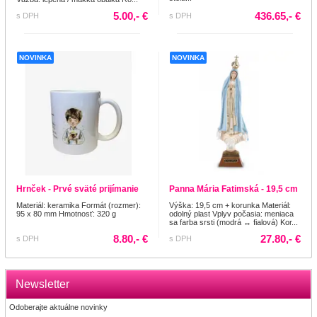
5.00,- €
436.65,- €
s DPH
s DPH
NOVINKA
NOVINKA
Hrnček - Prvé sväté prijímanie
Panna Mária Fatimská - 19,5 cm
Materiál: keramika Formát (rozmer):
Výška: 19,5 cm + korunka Materiál:
95 x 80 mm Hmotnosť: 320 g
odolný plast Vplyv počasia: meniaca
sa farba srsti (modrá ↔ fialová) Kor...
8.80,- €
27.80,- €
s DPH
s DPH
Newsletter
Odoberajte aktuálne novinky