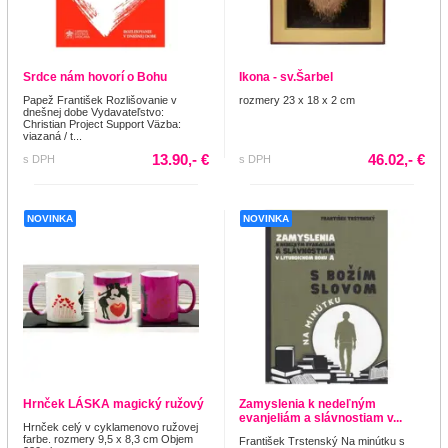
Srdce nám hovorí o Bohu
Ikona - sv.Šarbel
Papež František Rozlišovanie v
rozmery 23 x 18 x 2 cm
dnešnej dobe Vydavateľstvo:
Christian Project Support Väzba:
viazaná / t...
13.90,- €
46.02,- €
s DPH
s DPH
NOVINKA
NOVINKA
Hrnček LÁSKA magický ružový
Zamyslenia k nedeľným
evanjeliám a slávnostiam v...
Hrnček celý v cyklamenovo ružovej
farbe. rozmery 9,5 x 8,3 cm Objem
František Trstenský Na minútku s