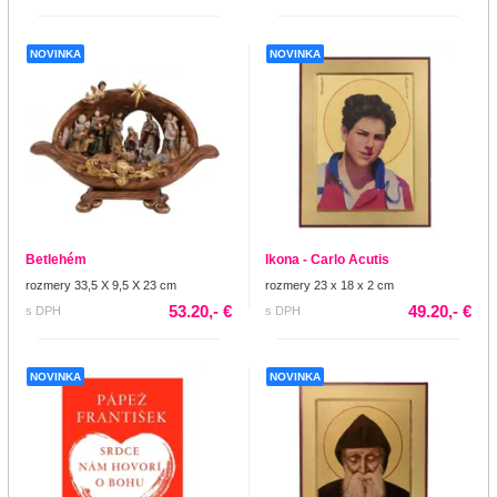
NOVINKA
NOVINKA
Betlehém
Ikona - Carlo Acutis
rozmery 33,5 X 9,5 X 23 cm
rozmery 23 x 18 x 2 cm
53.20,- €
49.20,- €
s DPH
s DPH
NOVINKA
NOVINKA