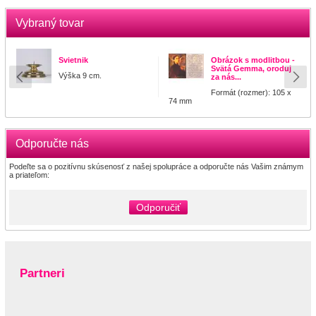
Vybraný tovar
Svietnik
Obrázok s modlitbou -
Svätá Gemma, oroduj
Výška 9 cm.
za nás...
Formát (rozmer): 105 x
74 mm
Odporučte nás
Podeľte sa o pozitívnu skúsenosť z našej spolupráce a odporučte nás Vašim známym
a priateľom:
Odporučiť
Partneri