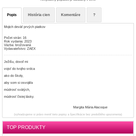
Popis
História cien
Komentáre
?
Mojich deväť prvých piatkov
Počet strán: 16
Rok vydania: 2023
Väzba: brožovaná
Vydavateľstvo: ZAEX
Ježišu, dovoľ mi
vojsť do tvojho srdca
ako do školy,
aby som si osvojil/a
múdrosť svätých,
múdrosť čistej lásky.
Margita Mária Alacoque
(vyhradzujeme si právo meniť tieto popisy a špecifikácie bez predošlého upozornenia)
TOP PRODUKTY