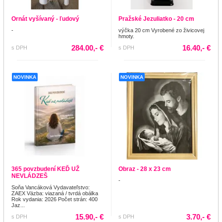
Ornát vyšívaný - ľudový
Pražské Jezuliatko - 20 cm
-
výčka 20 cm Vyrobené zo živicovej
hmoty.
284.00,- €
16.40,- €
s DPH
s DPH
NOVINKA
NOVINKA
365 povzbudení KEĎ UŽ
Obraz - 28 x 23 cm
NEVLÁDZEŠ
-
Soňa Vancáková Vydavateľstvo:
ZAEX Väzba: viazaná / tvrdá obálka
Rok vydania: 2026 Počet strán: 400
Jaz...
15.90,- €
3.70,- €
s DPH
s DPH