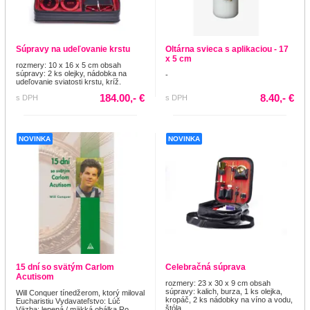
Súpravy na udeľovanie krstu
Oltárna svieca s aplikaciou - 17
x 5 cm
rozmery: 10 x 16 x 5 cm obsah
súpravy: 2 ks olejky, nádobka na
-
udeľovanie sviatosti krstu, kríž.
184.00,- €
8.40,- €
s DPH
s DPH
NOVINKA
NOVINKA
15 dní so svätým Carlom
Celebračná súprava
Acutisom
rozmery: 23 x 30 x 9 cm obsah
súpravy: kalich, burza, 1 ks olejka,
Will Conquer tínedžerom, ktorý miloval
kropáč, 2 ks nádobky na víno a vodu,
Eucharistiu Vydavateľstvo: Lúč
štóla...
Väzba: lepená / mäkká obálka Ro...