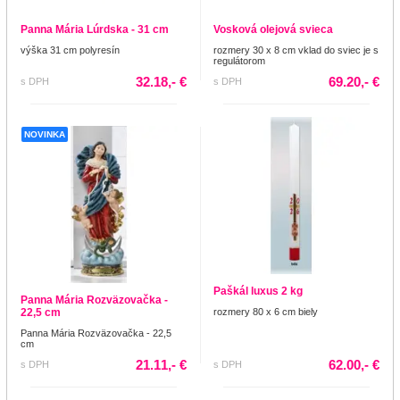
Panna Mária Lúrdska - 31 cm
Vosková olejová svieca
výška 31 cm polyresín
rozmery 30 x 8 cm vklad do sviec je s
regulátorom
32.18,- €
69.20,- €
s DPH
s DPH
NOVINKA
Paškál luxus 2 kg
Panna Mária Rozväzovačka -
22,5 cm
rozmery 80 x 6 cm biely
Panna Mária Rozväzovačka - 22,5
cm
21.11,- €
62.00,- €
s DPH
s DPH