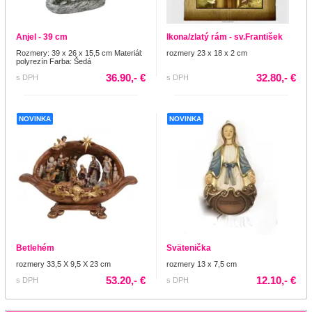
Anjel - 39 cm
Ikona/zlatý rám - sv.František
Rozmery: 39 x 26 x 15,5 cm Materiál:
rozmery 23 x 18 x 2 cm
polyrezín Farba: Šedá
36.90,- €
32.80,- €
s DPH
s DPH
NOVINKA
NOVINKA
Betlehém
Svätenička
rozmery 33,5 X 9,5 X 23 cm
rozmery 13 x 7,5 cm
53.20,- €
12.10,- €
s DPH
s DPH