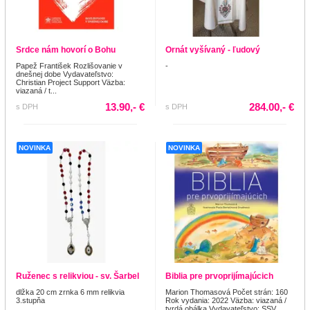
Srdce nám hovorí o Bohu
Ornát vyšívaný - ľudový
Papež František Rozlišovanie v
-
dnešnej dobe Vydavateľstvo:
Christian Project Support Väzba:
viazaná / t...
13.90,- €
284.00,- €
s DPH
s DPH
NOVINKA
NOVINKA
Ruženec s relikviou - sv. Šarbel
Biblia pre prvoprijímajúcich
dlžka 20 cm zrnka 6 mm relikvia
Marion Thomasová Počet strán: 160
3.stupňa
Rok vydania: 2022 Väzba: viazaná /
tvrdá obálka Vydavateľstvo: SSV...