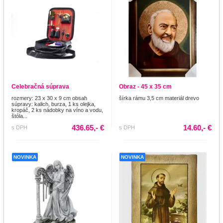
Celebračná súprava
Obraz - 45 x 35 cm
rozmery: 23 x 30 x 9 cm obsah
šírka rámu 3,5 cm materiál drevo
súpravy: kalich, burza, 1 ks olejka,
kropáč, 2 ks nádobky na víno a vodu,
štóla...
436.65,- €
14.60,- €
s DPH
s DPH
NOVINKA
NOVINKA