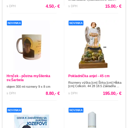
4.50,- €
15.00,- €
s DPH
s DPH
NOVINKA
NOVINKA
Hrnček - pôstna myšlienka
Pokladnička anjel - 45 cm
sv.Šarbela
Rozmery výška [cm] Šírka [cm] Hĺbka
[cm] Celkom. 44 28 18.5 Základňa ...
objem 300 ml rozmery 9 x 8 cm
8.80,- €
195.00,- €
s DPH
s DPH
NOVINKA
NOVINKA