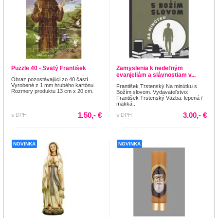
Puzzle 40 - Svätý František
Zamyslenia k nedeľným
evanjeliám a slávnostiam v...
Obraz pozostávajúci zo 40 častí.
Vyrobené z 1 mm hrubého kartónu.
František Trstenský Na minútku s
Rozmery produktu 13 cm x 20 cm.
Božím slovom. Vydavateľstvo:
František Trstenský Väzba: lepená /
mäkká...
1.50,- €
3.00,- €
s DPH
s DPH
NOVINKA
NOVINKA