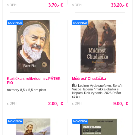
3.70,- €
33.20,- €
s DPH
s DPH
NOVINKA
NOVINKA
Kartička s relikviou - sv.PÁTER
Múdrosť Chudáčika
PIO
Éloi Leclerc Vydavateľstvo: Serafín
Väzba: lepená / mäkká obálka s
rozmery 8,5 x 5,5 cm plast
klopami Rok vydania: 2026 Počet
strán...
2.00,- €
9.00,- €
s DPH
s DPH
NOVINKA
NOVINKA