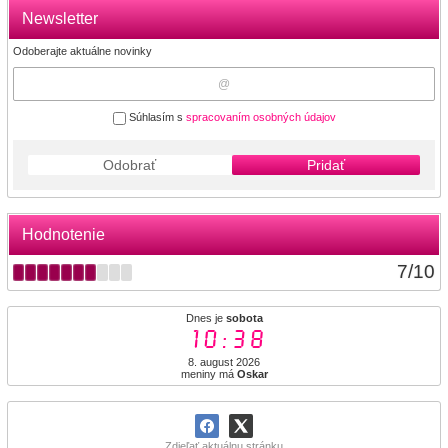
Newsletter
Odoberajte aktuálne novinky
Súhlasím s
spracovaním osobných údajov
Odobrať
Pridať
Hodnotenie
7
/
10
Dnes je
sobota
10:38
8. august 2026
meniny má
Oskar
Zdieľať aktuálnu stránku