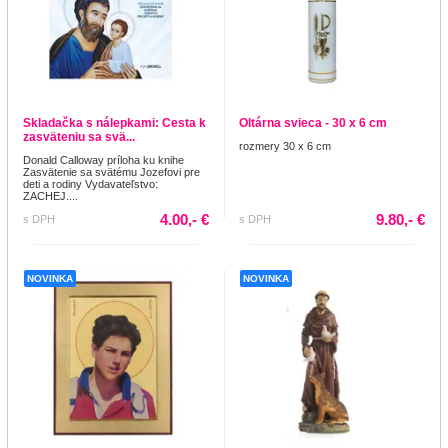
Skladačka s nálepkami: Cesta k
Oltárna svieca - 30 x 6 cm
zasväteniu sa svä...
rozmery 30 x 6 cm
Donald Calloway príloha ku knihe
Zasvätenie sa svätému Jozefovi pre
deti a rodiny Vydavateľstvo:
ZACHEJ....
4.00,- €
9.80,- €
s DPH
s DPH
NOVINKA
NOVINKA