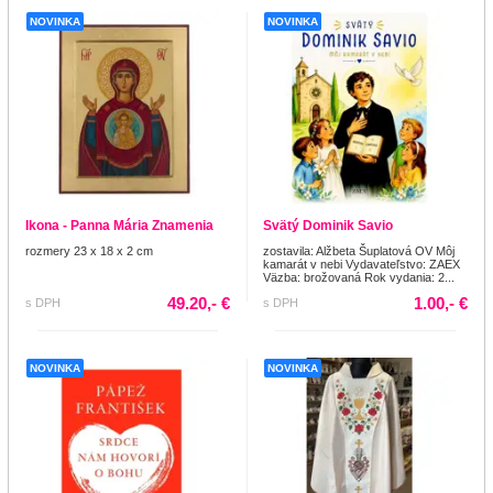
NOVINKA
NOVINKA
Ikona - Panna Mária Znamenia
Svätý Dominik Savio
rozmery 23 x 18 x 2 cm
zostavila: Alžbeta Šuplatová OV Môj
kamarát v nebi Vydavateľstvo: ZAEX
Väzba: brožovaná Rok vydania: 2...
49.20,- €
1.00,- €
s DPH
s DPH
NOVINKA
NOVINKA