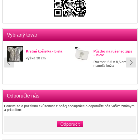
Vybraný tovar
Krstná košielka - biela
Púzdro na ruženec zips
– biele
výška 30 cm
Rozmer: 6,5 x 8,5 cm
materiál koža
Odporučte nás
Podeľte sa o pozitívnu skúsenosť z našej spolupráce a odporučte nás Vašim známym
a priateľom:
Odporučiť