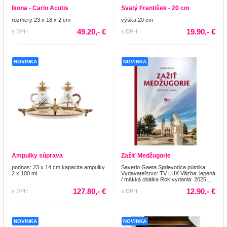
Ikona - Carlo Acutis
Svätý František - 20 cm
rozmery 23 x 18 x 2 cm
výška 20 cm
49.20,- €
19.90,- €
s DPH
s DPH
NOVINKA
NOVINKA
Ampulky súprava
Zažiť Medžugorie
podnos: 23 x 14 cm kapacita ampulky
Saverio Gaeta Sprievodca pútnika
2 x 100 ml
Vydavateľstvo: TV LUX Väzba: lepená
/ mäkká obálka Rok vydania: 2025 ...
127.80,- €
12.90,- €
s DPH
s DPH
NOVINKA
NOVINKA