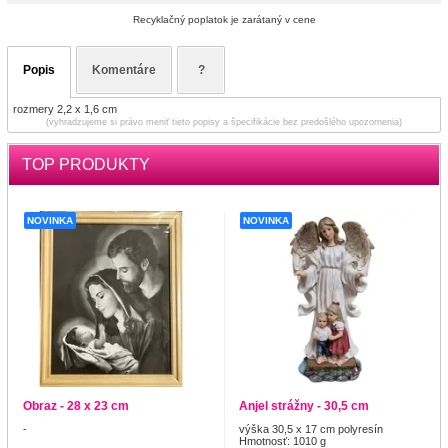
Recyklačný poplatok je zarátaný v cene
Popis
Komentáre
?
rozmery 2,2 x 1,6 cm
(vyhradzujeme si právo meniť tieto popisy a špecifikácie bez predošlého upozornenia)
TOP PRODUKTY
NOVINKA
NOVINKA
Obraz - 28 x 23 cm
Anjel strážny - 30,5 cm
-
výška 30,5 x 17 cm polyresín
Hmotnosť: 1010 g