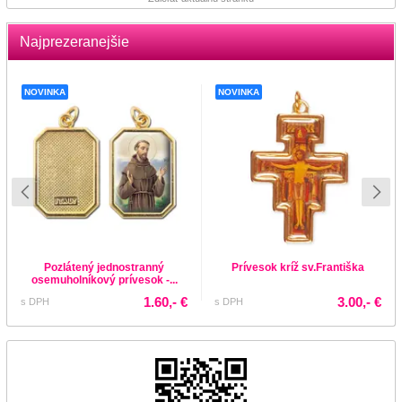
Najprezeranejšie
NOVINKA
NOVINKA
Pozlátený jednostranný
Prívesok kríž sv.Františka
osemuholníkový prívesok -...
1.60,- €
3.00,- €
s DPH
s DPH