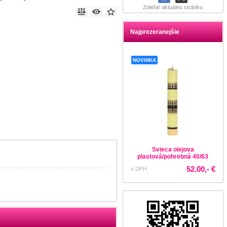
Zdieľať aktuálnu stránku
Najprezeranejšie
NOVINKA
Svieca olejova
plastová/pohrebná 40/63
52.00,- €
s DPH