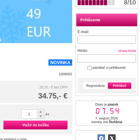
8
/
10
Prihlásenie
E-mail
Heslo
strata hesla
NOVINKA
pamätať si prihlásenie
1009593
Registrácia
Prihlásiť
28.25,- €
bez DPH
34.75,- €
Dnes je
piatok
07:54
ks
7. august 2026
meniny má
Štefánia
Vložiť do košíka
je zarátaný v cene