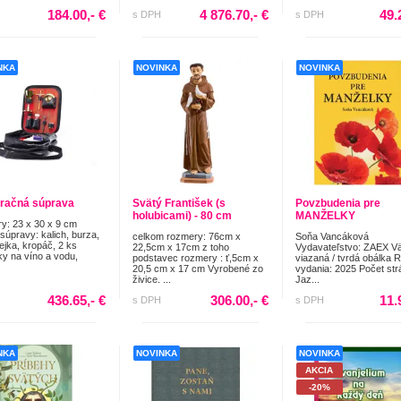
184.00,- €
4 876.70,- €
49.
s DPH
s DPH
NKA
NOVINKA
NOVINKA
račná súprava
Svätý František (s
Povzbudenia pre
holubicami) - 80 cm
MANŽELKY
y: 23 x 30 x 9 cm
súpravy: kalich, burza,
celkom rozmery: 76cm x
Soňa Vancáková
lejka, kropáč, 2 ks
22,5cm x 17cm z toho
Vydavateľstvo: ZAEX V
y na víno a vodu,
podstavec rozmery : ť,5cm x
viazaná / tvrdá obálka 
20,5 cm x 17 cm Vyrobené zo
vydania: 2025 Počet str
živice. ...
Jaz...
436.65,- €
306.00,- €
11.
s DPH
s DPH
NKA
NOVINKA
NOVINKA
AKCIA
-20%