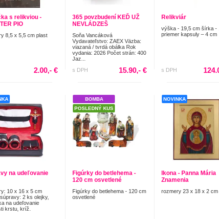
ka s relikviou -
365 povzbudení KEĎ UŽ
Relikviár
ÁTER PIO
NEVLÁDZEŠ
výška - 19,5 cm šírka -
priemer kapsuly – 4 cm
y 8,5 x 5,5 cm plast
Soňa Vancáková
Vydavateľstvo: ZAEX Väzba:
viazaná / tvrdá obálka Rok
vydania: 2026 Počet strán: 400
Jaz...
2.00,- €
15.90,- €
124.
s DPH
s DPH
NKA
BOMBA
NOVINKA
POSLEDNÝ KUS
vy na udeľovanie
Figúrky do betlehema -
Ikona - Panna Mária
120 cm osvetlené
Znamenia
y: 10 x 16 x 5 cm
Figúrky do betlehema - 120 cm
rozmery 23 x 18 x 2 cm
súpravy: 2 ks olejky,
osvetlené
a na udeľovanie
ti krstu, kríž.