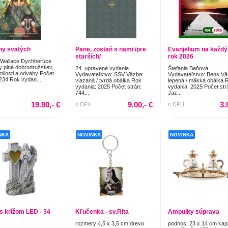
hy svätých
Pane, zostaň s nami /pre
Evanjelium na každý
starších/
rok 2026
 Wallace Dychberúce
y plné dobrodružstiev,
24. upravené vydanie
Štefánia Beňová
milosti a odvahy Počet
Vydavateľstvo: SSV Väzba:
Vydavateľstvo: Bens Vä
 234 Rok vydan...
viazaná / tvrdá obálka Rok
lepená / mäkká obálka 
vydania: 2025 Počet strán:
vydania: 2025 Počet str
744...
Jaz...
19.90,- €
9.00,- €
3.
s DPH
s DPH
NKA
NOVINKA
NOVINKA
 s krížom LED - 34
Kľučenka - sv.Rita
Ampulky súprava
rozmery 4,5 x 3,5 cm drevo
podnos: 23 x 14 cm kap