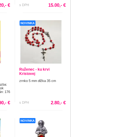
20,- €
15.00,- €
s DPH
NOVINKA
Ruženec - ku krvi
Kristovej
zrnko 5 mm dlžka 35 cm
äzba:
Rok
án: 176
90,- €
2.80,- €
s DPH
NOVINKA