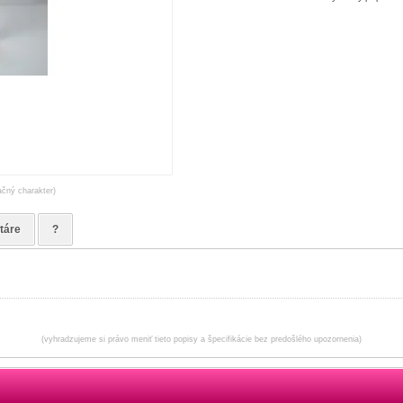
ačný charakter)
táre
?
(vyhradzujeme si právo meniť tieto popisy a špecifikácie bez predošlého upozornenia)