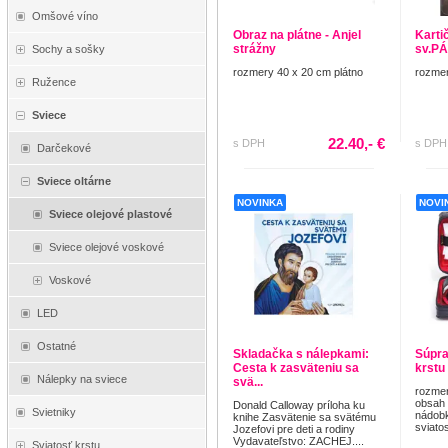
Omšové víno
Obraz na plátne - Anjel
Kartič
strážny
sv.P
Sochy a sošky
rozmery 40 x 20 cm plátno
rozmer
Ružence
Sviece
22.40,- €
s DPH
s DPH
Darčekové
Sviece oltárne
NOVINKA
NOVI
Sviece olejové plastové
Sviece olejové voskové
Voskové
LED
Ostatné
Skladačka s nálepkami:
Súpra
Cesta k zasväteniu sa
krstu
Nálepky na sviece
svä...
rozmer
obsah 
Donald Calloway príloha ku
Svietniky
nádobk
knihe Zasvätenie sa svätému
sviatos
Jozefovi pre deti a rodiny
Vydavateľstvo: ZACHEJ....
Sviatosť krstu