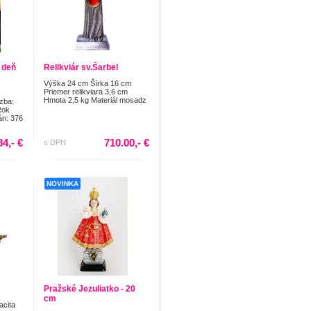
 deň
Relikviár sv.Šarbel
Výška 24 cm Šírka 16 cm
Priemer relikviara 3,6 cm
Hmota 2,5 kg Materiál mosadz
zba:
Rok
án: 376
84,- €
710.00,- €
s DPH
NOVINKA
Pražské Jezuliatko - 20
cm
acita