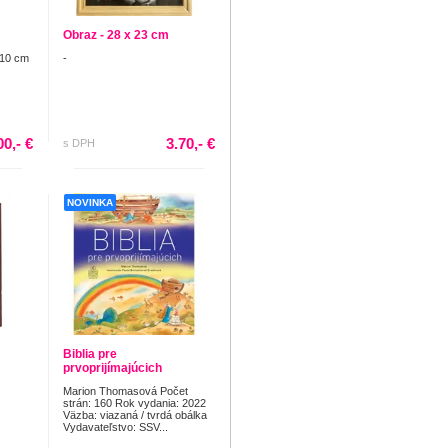
Obraz - 28 x 23 cm
 10 cm
-
00,- €
3.70,- €
s DPH
NOVINKA
Biblia pre
prvoprijímajúcich
Marion Thomasová Počet
strán: 160 Rok vydania: 2022
Väzba: viazaná / tvrdá obálka
Vydavateľstvo: SSV...