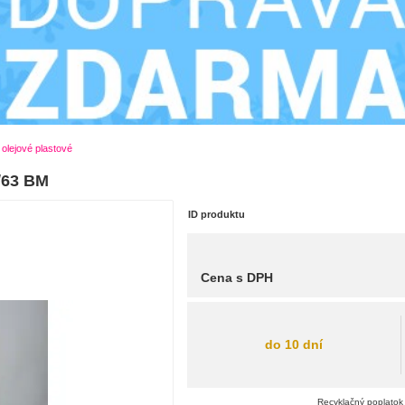
 olejové plastové
1/63 BM
ID produktu
Cena s DPH
do 10 dní
Recyklačný poplatok 