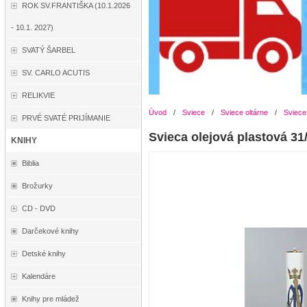
ROK SV.FRANTIŠKA (10.1.2026
- 10.1. 2027)
SVATÝ ŠARBEL
SV. CARLO ACUTIS
RELIKVIE
Úvod
/
Sviece
/
Sviece oltárne
/
Sviece
PRVÉ SVATÉ PRIJÍMANIE
Svieca olejová plastová 3
KNIHY
Biblia
Brožurky
CD - DVD
Darčekové knihy
Detské knihy
Kalendáre
Knihy pre mládež