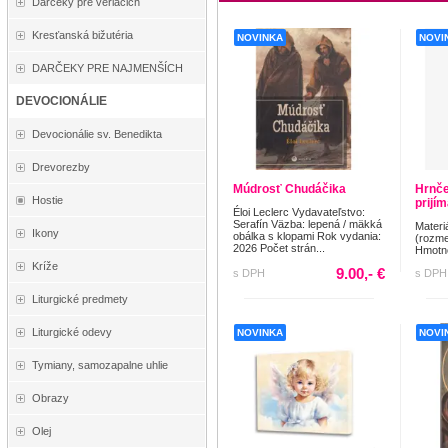
Darčeky pre veriacich
Kresťanská bižutéria
NOVINKA
NOVI
DARČEKY PRE NAJMENŠÍCH
DEVOCIONÁLIE
Devocionálie sv. Benedikta
Drevorezby
Múdrosť Chudáčika
Hrnče
Hostie
prijí
Éloi Leclerc Vydavateľstvo:
Serafín Väzba: lepená / mäkká
Materi
Ikony
obálka s klopami Rok vydania:
(rozme
2026 Počet strán...
Hmotno
Kríže
9.00,- €
s DPH
s DPH
Liturgické predmety
Liturgické odevy
NOVINKA
NOVI
Tymiany, samozapalne uhlie
Obrazy
Olej