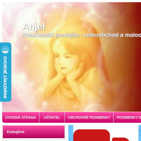
Anjel
Kresťanská predajňa - velkoobchod a malo
ÚVODNÁ STRANA
UŽÍVATEĽ
OBCHODNÉ PODMIENKY
PODMIENKY 
Kategórie