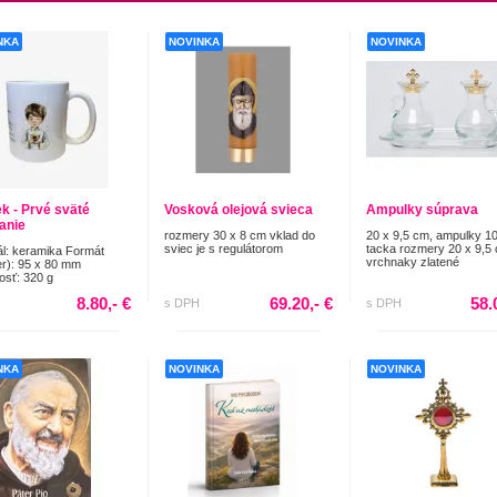
NKA
NOVINKA
NOVINKA
k - Prvé sväté
Vosková olejová svieca
Ampulky súprava
manie
rozmery 30 x 8 cm vklad do
20 x 9,5 cm, ampulky 1
sviec je s regulátorom
tacka rozmery 20 x 9,5
ál: keramika Formát
vrchnaky zlatené
r): 95 x 80 mm
sť: 320 g
8.80,- €
69.20,- €
58.
s DPH
s DPH
NKA
NOVINKA
NOVINKA