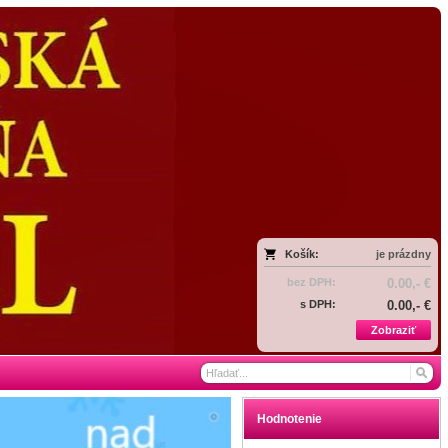
Košík:
je prázdny
bez DPH:
0.00,- €
s DPH:
0.00,- €
Zobraziť
Hodnotenie