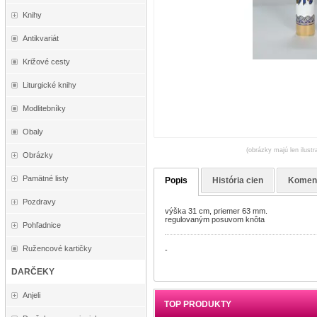
Knihy
Antikvariát
Križové cesty
Liturgické knihy
Modlitebníky
Obaly
(obrázky majú len ilustr
Obrázky
Pamätné listy
Popis
História cien
Komen
Pozdravy
výška 31 cm, priemer 63 mm.
regulovaným posuvom knôta
Pohľadnice
Ružencové kartičky
-
DARČEKY
Anjeli
TOP PRODUKTY