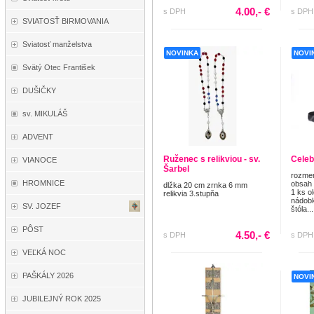
4.00,- €
s DPH
s DPH
SVIATOSŤ BIRMOVANIA
Sviatosť manželstva
NOVINKA
NOVI
Svätý Otec František
DUŠIČKY
sv. MIKULÁŠ
ADVENT
Ruženec s relikviou - sv.
Celeb
VIANOCE
Šarbel
rozmer
HROMNICE
obsah 
dlžka 20 cm zrnka 6 mm
1 ks o
relikvia 3.stupňa
nádobk
SV. JOZEF
štóla...
PÔST
4.50,- €
s DPH
s DPH
VEĽKÁ NOC
PAŠKÁLY 2026
NOVI
JUBILEJNÝ ROK 2025