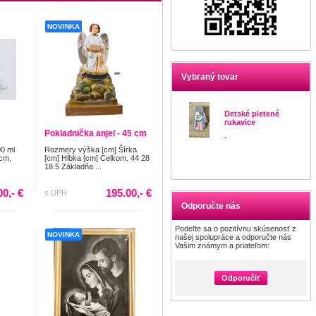
NOVINKA
Vybraný tovar
Detské pletené
rukavice
Pokladnička anjel - 45 cm
-
00 ml
Rozmery výška [cm] Šírka
 cm,
[cm] Hĺbka [cm] Celkom. 44 28
18.5 Základňa ...
00,- €
195.00,- €
s DPH
Odporučte nás
Podeľte sa o pozitívnu skúsenosť z
NOVINKA
našej spolupráce a odporučte nás
Vašim známym a priateľom:
Odporučiť