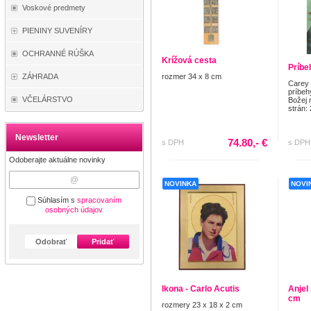
Voskové predmety
PIENINY SUVENÍRY
OCHRANNÉ RÚŠKA
Krížová cesta
Príbe
ZÁHRADA
rozmer 34 x 8 cm
Carey
príbeh
VČELÁRSTVO
Božej 
strán:
Newsletter
74.80,- €
s DPH
s DPH
Odoberajte aktuálne novinky
NOVINKA
NOVI
Súhlasím s
spracovaním
osobných údajov
Odobrať
Pridať
Ikona - Carlo Acutis
Anjel
cm
rozmery 23 x 18 x 2 cm