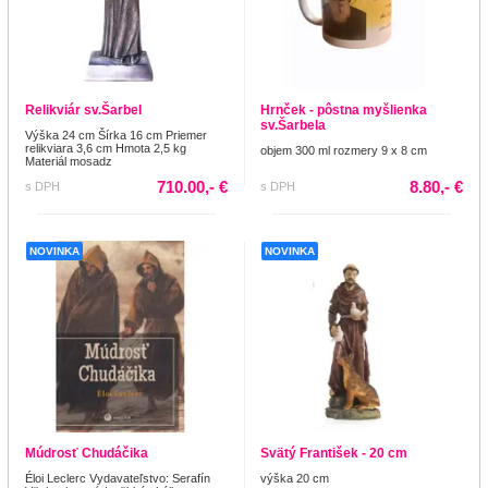
Relikviár sv.Šarbel
Hrnček - pôstna myšlienka
sv.Šarbela
Výška 24 cm Šírka 16 cm Priemer
relikviara 3,6 cm Hmota 2,5 kg
objem 300 ml rozmery 9 x 8 cm
Materiál mosadz
710.00,- €
8.80,- €
s DPH
s DPH
NOVINKA
NOVINKA
Múdrosť Chudáčika
Svätý František - 20 cm
Éloi Leclerc Vydavateľstvo: Serafín
výška 20 cm