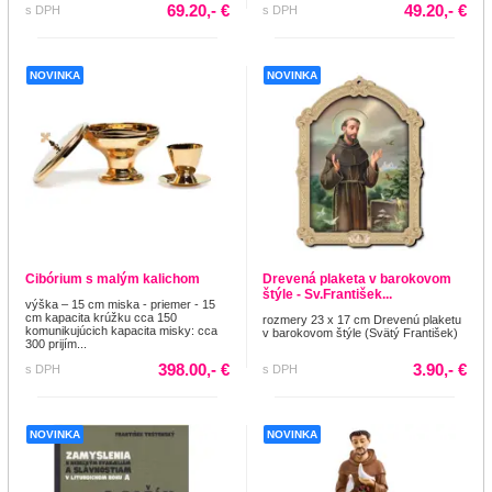
69.20,- €
49.20,- €
s DPH
s DPH
NOVINKA
NOVINKA
Cibórium s malým kalichom
Drevená plaketa v barokovom
štýle - Sv.František...
výška – 15 cm miska - priemer - 15
cm kapacita krúžku cca 150
rozmery 23 x 17 cm Drevenú plaketu
komunikujúcich kapacita misky: cca
v barokovom štýle (Svätý František)
300 prijím...
398.00,- €
3.90,- €
s DPH
s DPH
NOVINKA
NOVINKA