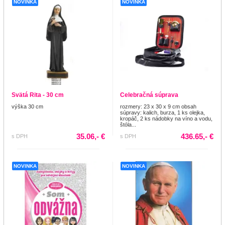
NOVINKA
NOVINKA
Svätá Rita - 30 cm
Celebračná súprava
výška 30 cm
rozmery: 23 x 30 x 9 cm obsah
súpravy: kalich, burza, 1 ks olejka,
kropáč, 2 ks nádobky na víno a vodu,
štóla...
35.06,- €
436.65,- €
s DPH
s DPH
NOVINKA
NOVINKA