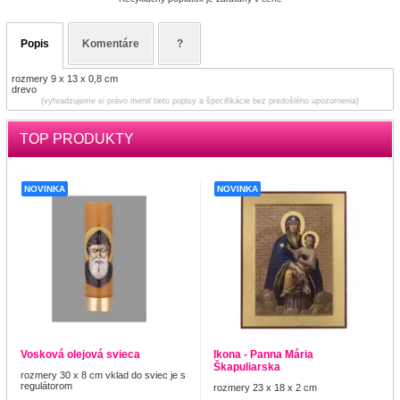
Popis
Komentáre
?
rozmery 9 x 13 x 0,8 cm
drevo
(vyhradzujeme si právo meniť tieto popisy a špecifikácie bez predošlého upozornenia)
TOP PRODUKTY
NOVINKA
NOVINKA
Vosková olejová svieca
Ikona - Panna Mária
Škapuliarska
rozmery 30 x 8 cm vklad do sviec je s
regulátorom
rozmery 23 x 18 x 2 cm