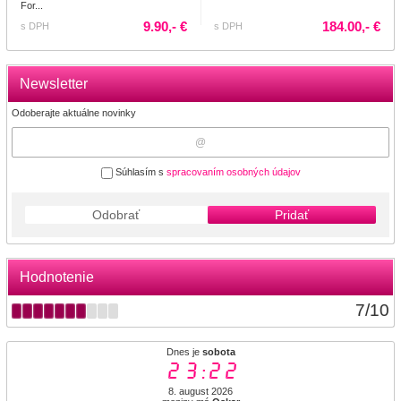
For...
9.90,- €
184.00,- €
s DPH
s DPH
Newsletter
Odoberajte aktuálne novinky
Súhlasím s
spracovaním osobných údajov
Odobrať
Pridať
Hodnotenie
7
/
10
Dnes je
sobota
23:22
8. august 2026