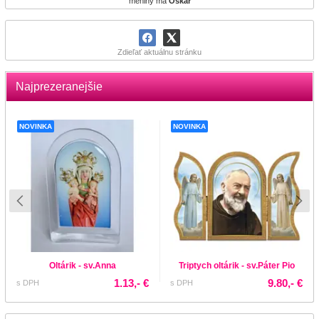
meniny má
Oskar
Zdieľať aktuálnu stránku
Najprezeranejšie
NOVINKA
NOVINKA
Oltárik - sv.Anna
Triptych oltárik - sv.Páter Pio
1.13,- €
9.80,- €
s DPH
s DPH