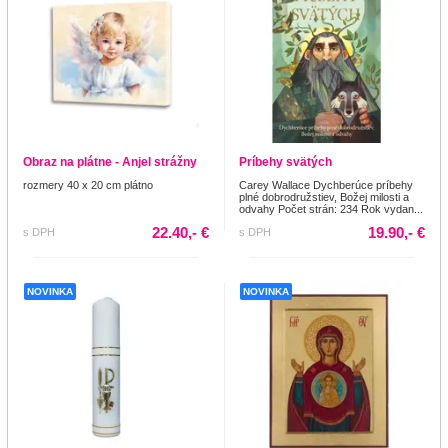
Obraz na plátne - Anjel strážny
Príbehy svätých
rozmery 40 x 20 cm plátno
Carey Wallace Dychberúce príbehy
plné dobrodružstiev, Božej milosti a
odvahy Počet strán: 234 Rok vydan...
22.40,- €
19.90,- €
s DPH
s DPH
NOVINKA
NOVINKA