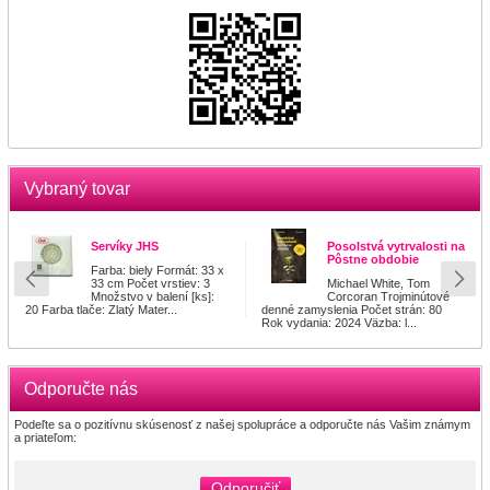
Vybraný tovar
Servíky JHS
Posolstvá vytrvalosti na
Pôstne obdobie
Farba: biely Formát: 33 x
33 cm Počet vrstiev: 3
Michael White, Tom
Množstvo v balení [ks]:
Corcoran Trojminútové
20 Farba tlače: Zlatý Mater...
denné zamyslenia Počet strán: 80
Rok vydania: 2024 Väzba: l...
Odporučte nás
Podeľte sa o pozitívnu skúsenosť z našej spolupráce a odporučte nás Vašim známym
a priateľom:
Odporučiť