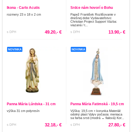
Ikona - Carlo Acutis
Srdce nám hovorí o Bohu
rozmery 23 x 18 x 2 cm
Papež František Rozlišovanie v
dnešnej dobe Vydavateľstvo:
Christian Project Support Väzba:
viazaná / t...
49.20,- €
13.90,- €
s DPH
s DPH
NOVINKA
NOVINKA
Panna Mária Lúrdska - 31 cm
Panna Mária Fatimská - 19,5 cm
výška 31 cm polyresín
Výška: 19,5 cm + korunka Materiál:
odolný plast Vplyv počasia: meniaca
sa farba srsti (modrá ↔ fialová) Kor...
32.18,- €
27.80,- €
s DPH
s DPH