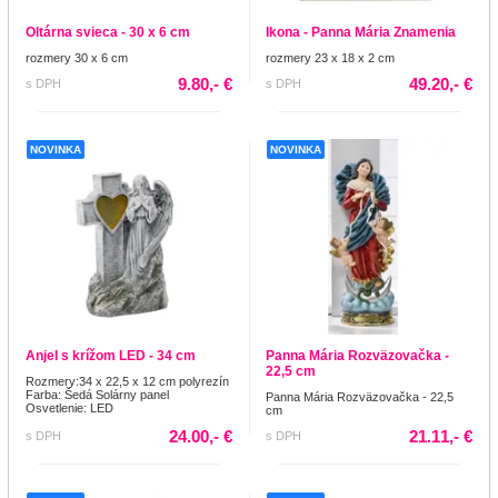
Oltárna svieca - 30 x 6 cm
Ikona - Panna Mária Znamenia
rozmery 30 x 6 cm
rozmery 23 x 18 x 2 cm
9.80,- €
49.20,- €
s DPH
s DPH
NOVINKA
NOVINKA
Anjel s krížom LED - 34 cm
Panna Mária Rozväzovačka -
22,5 cm
Rozmery:34 x 22,5 x 12 cm polyrezín
Farba: Šedá Solárny panel
Panna Mária Rozväzovačka - 22,5
Osvetlenie: LED
cm
24.00,- €
21.11,- €
s DPH
s DPH