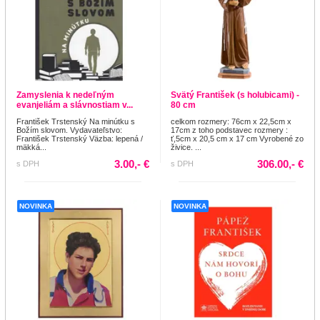
Zamyslenia k nedeľným
Svätý František (s holubicami) -
evanjeliám a slávnostiam v...
80 cm
František Trstenský Na minútku s
celkom rozmery: 76cm x 22,5cm x
Božím slovom. Vydavateľstvo:
17cm z toho podstavec rozmery :
František Trstenský Väzba: lepená /
ť,5cm x 20,5 cm x 17 cm Vyrobené zo
mäkká...
živice. ...
3.00,- €
306.00,- €
s DPH
s DPH
NOVINKA
NOVINKA