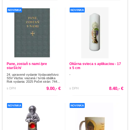
NOVINKA
NOVINKA
Pane, zostaň s nami /pre
Oltárna svieca s aplikaciou - 17
starších/
x 5 cm
24. upravené vydanie Vydavateľstvo:
-
SSV Väzba: viazaná / tvrdá obálka
Rok vydania: 2025 Počet strán: 744...
9.00,- €
8.40,- €
s DPH
s DPH
NOVINKA
NOVINKA