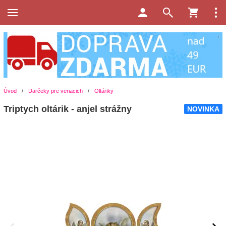
Úvod
/
Darčeky pre veriacich
/
Oltáriky
Triptych oltárik - anjel strážny
NOVINKA