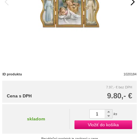
ID produktu
1020184
7.97,- €
bez DPH
9.80,- €
Cena s DPH
ks
skladom
Vložiť do košíka
Recyklačný poplatok je zarátaný v cene