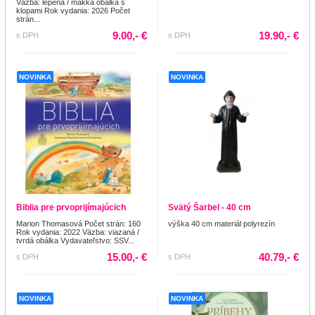
Väzba: lepená / mäkká obálka s
klopami Rok vydania: 2026 Počet
strán...
9.00,- €
19.90,- €
s DPH
s DPH
NOVINKA
NOVINKA
Biblia pre prvoprijímajúcich
Svätý Šarbel - 40 cm
Marion Thomasová Počet strán: 160
výška 40 cm materiál polyrezín
Rok vydania: 2022 Väzba: viazaná /
tvrdá obálka Vydavateľstvo: SSV...
15.00,- €
40.79,- €
s DPH
s DPH
NOVINKA
NOVINKA