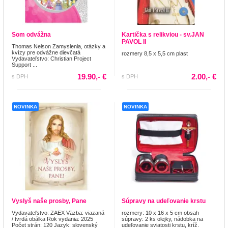
Som odvážna
Kartička s relikviou - sv.JAN
PAVOL II
Thomas Nelson Zamyslenia, otázky a
kvízy pre odvážne dievčatá
rozmery 8,5 x 5,5 cm plast
Vydavateľstvo: Christian Project
Support ...
19.90,- €
2.00,- €
s DPH
s DPH
NOVINKA
NOVINKA
Vyslyš naše prosby, Pane
Súpravy na udeľovanie krstu
Vydavateľstvo: ZAEX Väzba: viazaná
rozmery: 10 x 16 x 5 cm obsah
/ tvrdá obálka Rok vydania: 2025
súpravy: 2 ks olejky, nádobka na
Počet strán: 120 Jazyk: slovenský
udeľovanie sviatosti krstu, kríž.