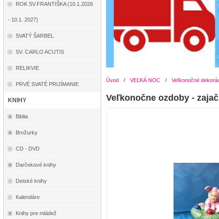
ROK SV.FRANTIŠKA (10.1.2026
- 10.1. 2027)
SVATÝ ŠARBEL
SV. CARLO ACUTIS
RELIKVIE
Úvod
/
VEĽKÁ NOC
/
Veľkonočné dekorá
PRVÉ SVATÉ PRIJÍMANIE
Veľkonočne ozdoby - zajač
KNIHY
Biblia
Brožurky
CD - DVD
Darčekové knihy
Detské knihy
Kalendáre
Knihy pre mládež