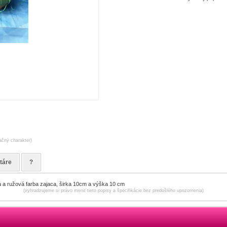
račný charakter)
táre
?
á a ružová farba zajaca, širka 10cm a výška 10 cm
(vyhradzujeme si právo meniť tieto popisy a špecifikácie bez predošlého upozornenia)