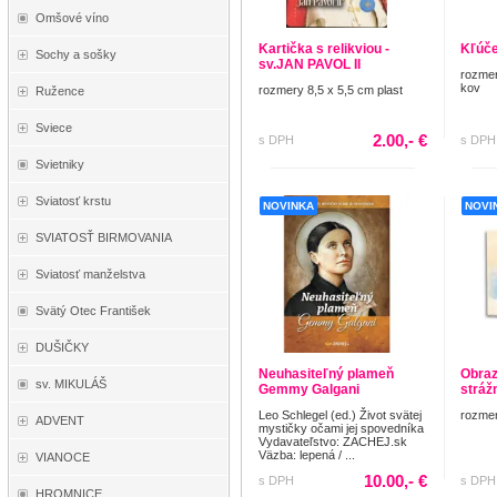
Omšové víno
Kartička s relikviou -
Kľúče
Sochy a sošky
sv.JAN PAVOL II
rozmer
kov
rozmery 8,5 x 5,5 cm plast
Ružence
Sviece
2.00,- €
s DPH
s DPH
Svietniky
Sviatosť krstu
NOVINKA
NOVI
SVIATOSŤ BIRMOVANIA
Sviatosť manželstva
Svätý Otec František
DUŠIČKY
Neuhasiteľný plameň
Obraz
sv. MIKULÁŠ
Gemmy Galgani
stráž
Leo Schlegel (ed.) Život svätej
rozmer
ADVENT
mystičky očami jej spovedníka
Vydavateľstvo: ZACHEJ.sk
Väzba: lepená / ...
VIANOCE
10.00,- €
s DPH
s DPH
HROMNICE