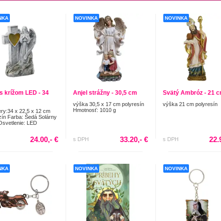
NKA
NOVINKA
NOVINKA
 s krížom LED - 34
Anjel strážny - 30,5 cm
Svätý Ambróz - 21 
výška 30,5 x 17 cm polyresín
výška 21 cm polyresín
Hmotnosť: 1010 g
y:34 x 22,5 x 12 cm
zín Farba: Šedá Solárny
Osvetlenie: LED
24.00,- €
33.20,- €
22.
s DPH
s DPH
NKA
NOVINKA
NOVINKA