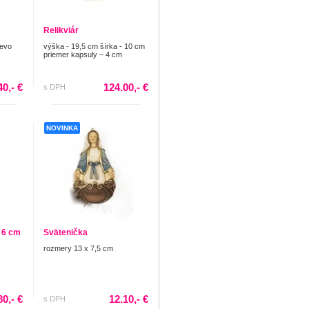
Relikviár
revo
výška - 19,5 cm šírka - 10 cm
priemer kapsuly – 4 cm
40,- €
124.00,- €
s DPH
NOVINKA
x 6 cm
Svätenička
rozmery 13 x 7,5 cm
80,- €
12.10,- €
s DPH