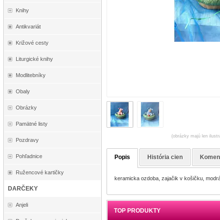
Knihy
Antikvariát
Križové cesty
Liturgické knihy
Modlitebníky
Obaly
Obrázky
Pamätné listy
(obrázky majú len ilust
Pozdravy
Pohľadnice
Popis
História cien
Komen
Ružencové kartičky
keramicka ozdoba, zajačik v košičku, modr
DARČEKY
Anjeli
TOP PRODUKTY