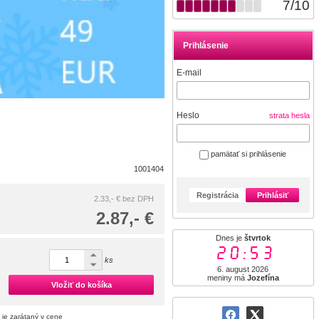
7
/
10
Prihlásenie
E-mail
Heslo
strata hesla
pamätať si prihlásenie
1001404
Registrácia
Prihlásiť
2.33,- €
bez DPH
2.87,- €
Dnes je
štvrtok
20:53
ks
6. august 2026
meniny má
Jozefína
Vložiť do košíka
 je zarátaný v cene