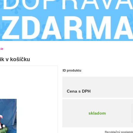
cie
ik v košíčku
ID produktu
Cena s DPH
skladom
Recyklačný poplatok