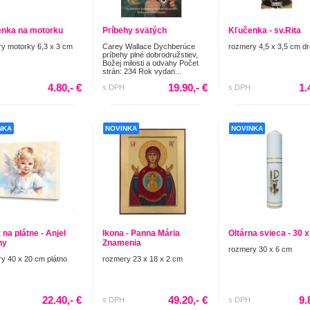
nka na motorku
Príbehy svätých
Kľučenka - sv.Rita
y motorky 6,3 x 3 cm
Carey Wallace Dychberúce
rozmery 4,5 x 3,5 cm d
príbehy plné dobrodružstiev,
Božej milosti a odvahy Počet
strán: 234 Rok vydan...
4.80,- €
19.90,- €
1.
s DPH
s DPH
NKA
NOVINKA
NOVINKA
 na plátne - Anjel
Ikona - Panna Mária
Oltárna svieca - 30 
ny
Znamenia
rozmery 30 x 6 cm
y 40 x 20 cm plátno
rozmery 23 x 18 x 2 cm
22.40,- €
49.20,- €
9.
s DPH
s DPH