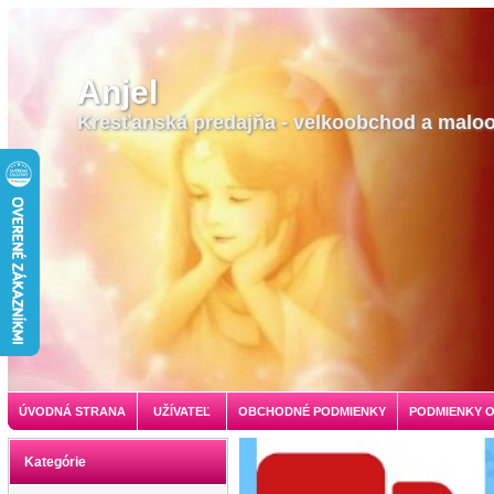
Anjel
Kresťanská predajňa - velkoobchod a malo
ÚVODNÁ STRANA
UŽÍVATEĽ
OBCHODNÉ PODMIENKY
PODMIENKY 
Kategórie