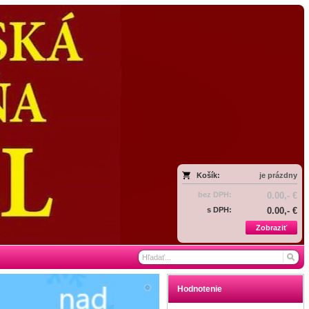
Košík:
je prázdny
bez DPH:
0.00,- €
s DPH:
0.00,- €
Zobraziť
Hodnotenie