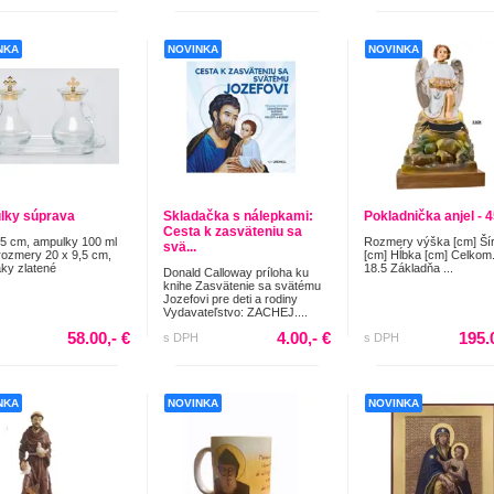
NKA
NOVINKA
NOVINKA
lky súprava
Skladačka s nálepkami:
Pokladnička anjel - 
Cesta k zasväteniu sa
,5 cm, ampulky 100 ml
Rozmery výška [cm] Ší
svä...
rozmery 20 x 9,5 cm,
[cm] Hĺbka [cm] Celkom.
ky zlatené
18.5 Základňa ...
Donald Calloway príloha ku
knihe Zasvätenie sa svätému
Jozefovi pre deti a rodiny
Vydavateľstvo: ZACHEJ....
58.00,- €
4.00,- €
195.
s DPH
s DPH
NKA
NOVINKA
NOVINKA