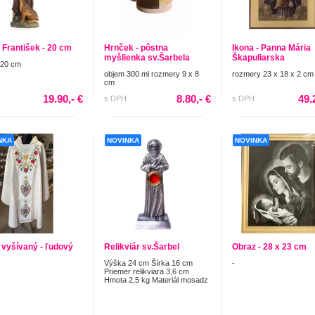
 František - 20 cm
Hrnček - pôstna
Ikona - Panna Mária
myšlienka sv.Šarbela
Škapuliarska
 20 cm
objem 300 ml rozmery 9 x 8
rozmery 23 x 18 x 2 cm
cm
19.90,- €
8.80,- €
49.
s DPH
s DPH
NKA
NOVINKA
NOVINKA
 vyšívaný - ľudový
Relikviár sv.Šarbel
Obraz - 28 x 23 cm
Výška 24 cm Šírka 16 cm
-
Priemer relikviara 3,6 cm
Hmota 2,5 kg Materiál mosadz