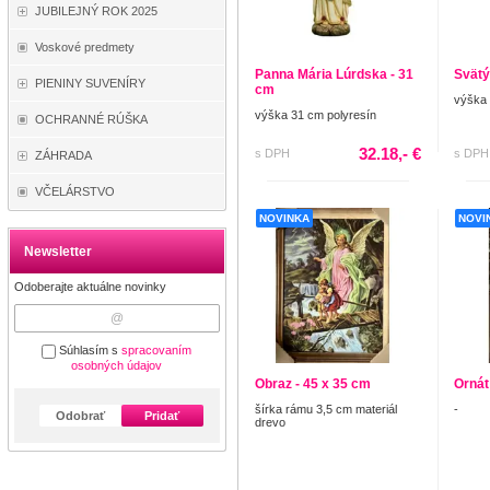
JUBILEJNÝ ROK 2025
Voskové predmety
Panna Mária Lúrdska - 31
Svätý
PIENINY SUVENÍRY
cm
výška
výška 31 cm polyresín
OCHRANNÉ RÚŠKA
32.18,- €
s DPH
s DPH
ZÁHRADA
VČELÁRSTVO
NOVINKA
NOVI
Newsletter
Odoberajte aktuálne novinky
Súhlasím s
spracovaním
osobných údajov
Obraz - 45 x 35 cm
Ornát
šírka rámu 3,5 cm materiál
-
Odobrať
Pridať
drevo