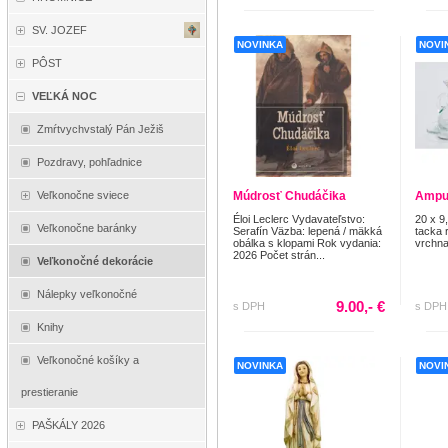
SV. JOZEF
NOVINKA
NOVI
PÔST
VEĽKÁ NOC
Zmŕtvychvstalý Pán Ježiš
Pozdravy, pohľadnice
Múdrosť Chudáčika
Ampu
Veľkonočne sviece
Éloi Leclerc Vydavateľstvo:
20 x 9
Veľkonočne baránky
Serafín Väzba: lepená / mäkká
tacka 
obálka s klopami Rok vydania:
vrchna
2026 Počet strán...
Veľkonočné dekorácie
Nálepky veľkonočné
9.00,- €
s DPH
s DPH
Knihy
Veľkonočné košíky a
NOVINKA
NOVI
prestieranie
PAŠKÁLY 2026