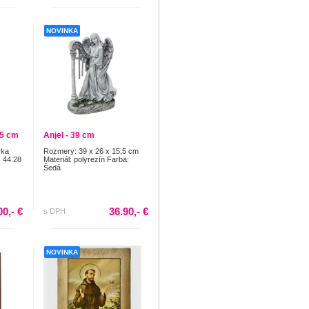
NOVINKA
45 cm
Anjel - 39 cm
rka
Rozmery: 39 x 26 x 15,5 cm
 44 28
Materiál: polyrezín Farba:
Šedá
00,- €
36.90,- €
s DPH
NOVINKA