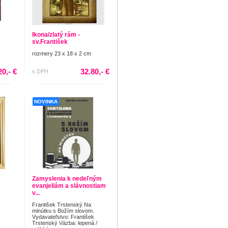
Ikona/zlatý rám -
sv.František
rozmery 23 x 18 x 2 cm
20,- €
32.80,- €
s DPH
NOVINKA
Zamyslenia k nedeľným
evanjeliám a slávnostiam
v...
František Trstenský Na
minútku s Božím slovom.
Vydavateľstvo: František
Trstenský Väzba: lepená /