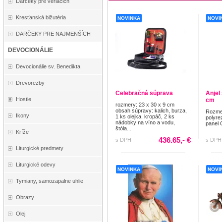
Darčeky pre veriacich
Kresťanská bižutéria
NOVINKA
NOVI
DARČEKY PRE NAJMENŠÍCH
DEVOCIONÁLIE
Devocionálie sv. Benedikta
Drevorezby
Celebračná súprava
Anjel
Hostie
cm
rozmery: 23 x 30 x 9 cm
obsah súpravy: kalich, burza,
Rozmer
Ikony
1 ks olejka, kropáč, 2 ks
polyre
nádobky na víno a vodu,
panel 
štóla...
Kríže
436.65,- €
s DPH
s DPH
Liturgické predmety
Liturgické odevy
NOVINKA
NOVI
Tymiany, samozapalne uhlie
Obrazy
Olej