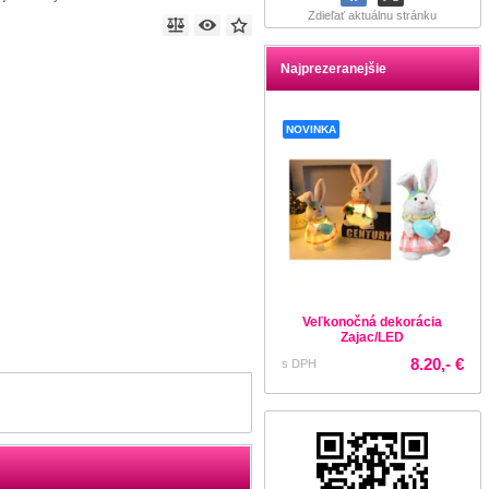
Zdieľať aktuálnu stránku
Najprezeranejšie
NOVINKA
Veľkonočná dekorácia
Zajac/LED
8.20,- €
s DPH