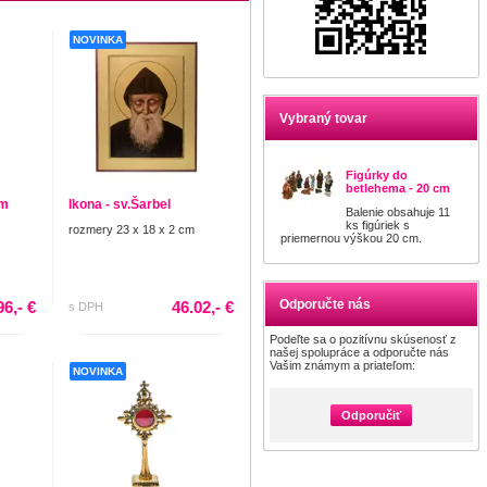
NOVINKA
Vybraný tovar
Figúrky do
betlehema - 20 cm
cm
Ikona - sv.Šarbel
Balenie obsahuje 11
ks figúriek s
rozmery 23 x 18 x 2 cm
priemernou výškou 20 cm.
Odporučte nás
96,- €
46.02,- €
s DPH
Podeľte sa o pozitívnu skúsenosť z
našej spolupráce a odporučte nás
Vašim známym a priateľom:
NOVINKA
Odporučiť