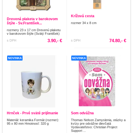
Krížová cesta
Drevená plaketa v barokovom
štýle - Sv.František...
rozmer 34 x 8 cm
rozmery 23 x 17 cm Drevenú plaketu
v barokovom štýle (Svätý František)
3.90,- €
74.80,- €
s DPH
s DPH
NOVINKA
NOVINKA
Hrnček - Prvé sväté prijímanie
Som odvážna
Materiál: keramika Formát (rozmer):
Thomas Nelson Zamyslenia, otázky a
95 x 80 mm Hmotnosť: 320 g
kvízy pre odvážne dievčatá
Vydavateľstvo: Christian Project
Support ...