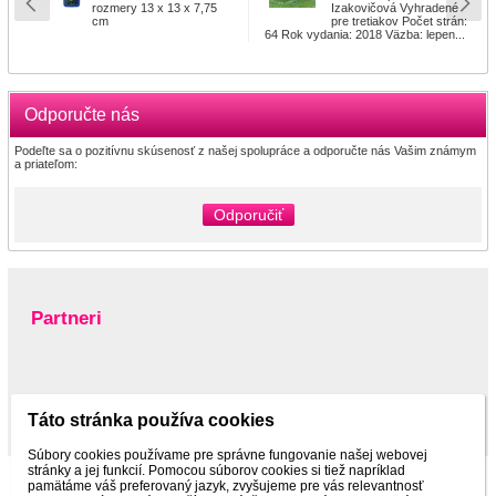
rozmery 13 x 13 x 7,75
Izakovičová Vyhradené
cm
pre tretiakov Počet strán:
64 Rok vydania: 2018 Väzba: lepen...
Odporučte nás
Podeľte sa o pozitívnu skúsenosť z našej spolupráce a odporučte nás Vašim známym
a priateľom:
Odporučiť
Partneri
www.pltnictvo.eu
Táto stránka používa cookies
Súbory cookies používame pre správne fungovanie našej webovej
stránky a jej funkcií. Pomocou súborov cookies si tiež napríklad
pamätáme váš preferovaný jazyk, zvyšujeme pre vás relevantnosť