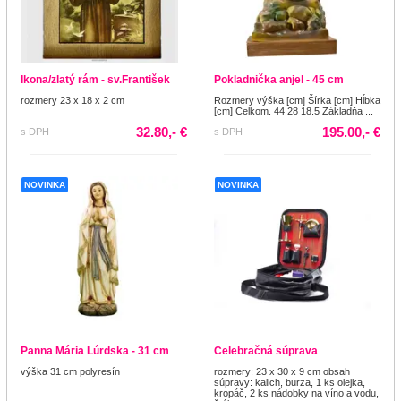
Ikona/zlatý rám - sv.František
Pokladnička anjel - 45 cm
rozmery 23 x 18 x 2 cm
Rozmery výška [cm] Šírka [cm] Hĺbka
[cm] Celkom. 44 28 18.5 Základňa ...
32.80,- €
195.00,- €
s DPH
s DPH
NOVINKA
NOVINKA
Panna Mária Lúrdska - 31 cm
Celebračná súprava
výška 31 cm polyresín
rozmery: 23 x 30 x 9 cm obsah
súpravy: kalich, burza, 1 ks olejka,
kropáč, 2 ks nádobky na víno a vodu,