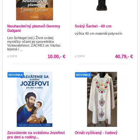
Neuhasiteľný plameň Gemmy
Svätý Šarbel - 40 cm
Galgani
výška 40 cm materiál polyrezín
Leo Schlegel (ed.) Život svätej
mystičky očami jej spovedníka
Vydavateľstvo: ZACHEJ.sk Väzba:
lepená / ...
10.00,- €
40.79,- €
s DPH
s DPH
NOVINKA
NOVINKA
Zasvätenie sa svätému Jozefovi
Ornát vyšívaný - ľudový
pre deti a rodiny...
-