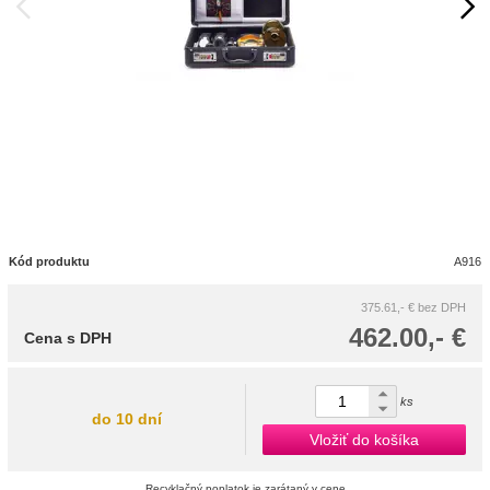
Kód produktu
A916
375.61,- €
bez DPH
462.00,- €
Cena s DPH
ks
do 10 dní
Vložiť do košíka
Recyklačný poplatok je zarátaný v cene