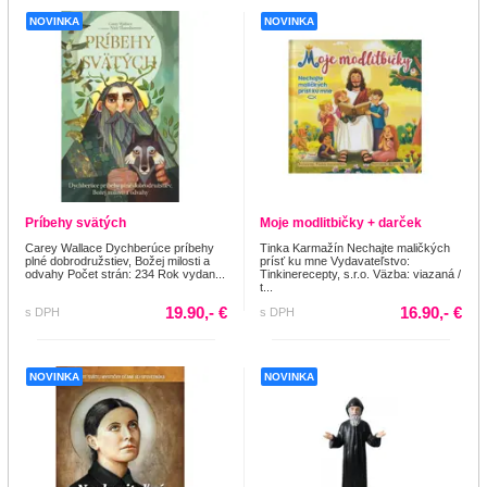
NOVINKA
NOVINKA
Príbehy svätých
Moje modlitbičky + darček
Carey Wallace Dychberúce príbehy
Tinka Karmažín Nechajte maličkých
plné dobrodružstiev, Božej milosti a
prísť ku mne Vydavateľstvo:
odvahy Počet strán: 234 Rok vydan...
Tinkinerecepty, s.r.o. Väzba: viazaná /
t...
19.90,- €
16.90,- €
s DPH
s DPH
NOVINKA
NOVINKA