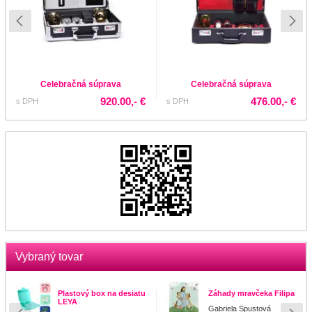
Celebračná súprava
Celebračná súprava
920.00,- €
476.00,- €
s DPH
s DPH
Vybraný tovar
Plastový box na desiatu
Záhady mravčeka Filipa
LEYA
Gabriela Spustová