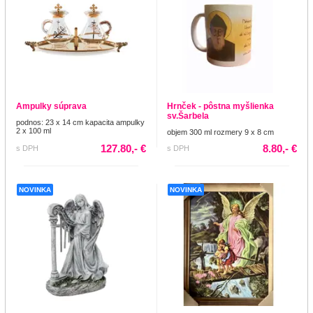
Ampulky súprava
Hrnček - pôstna myšlienka
sv.Šarbela
podnos: 23 x 14 cm kapacita ampulky
2 x 100 ml
objem 300 ml rozmery 9 x 8 cm
127.80,- €
8.80,- €
s DPH
s DPH
NOVINKA
NOVINKA