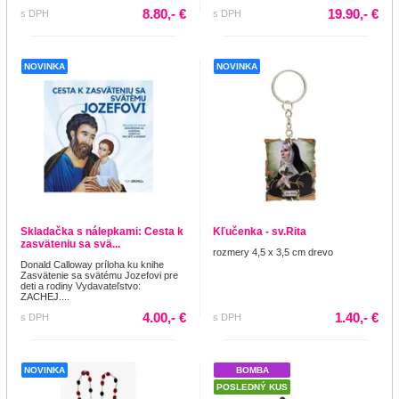
8.80,- €
19.90,- €
s DPH
s DPH
NOVINKA
NOVINKA
Skladačka s nálepkami: Cesta k
Kľučenka - sv.Rita
zasväteniu sa svä...
rozmery 4,5 x 3,5 cm drevo
Donald Calloway príloha ku knihe
Zasvätenie sa svätému Jozefovi pre
deti a rodiny Vydavateľstvo:
ZACHEJ....
4.00,- €
1.40,- €
s DPH
s DPH
NOVINKA
BOMBA
POSLEDNÝ KUS