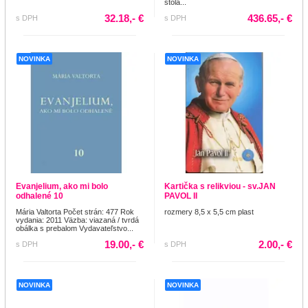
štóla...
32.18,- €
436.65,- €
s DPH
s DPH
NOVINKA
NOVINKA
Evanjelium, ako mi bolo
Kartička s relikviou - sv.JAN
odhalené 10
PAVOL II
Mária Valtorta Počet strán: 477 Rok
rozmery 8,5 x 5,5 cm plast
vydania: 2011 Väzba: viazaná / tvrdá
obálka s prebalom Vydavateľstvo...
19.00,- €
2.00,- €
s DPH
s DPH
NOVINKA
NOVINKA