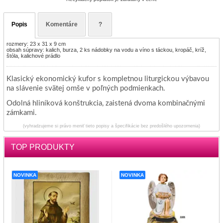
Popis
Komentáre
?
rozmery: 23 x 31 x 9 cm
obsah súpravy: kalich, burza, 2 ks nádobky na vodu a víno s táckou, kropáč, kríž,
štóla, kalichové prádlo
Klasický ekonomický kufor s kompletnou liturgickou výbavou
na slávenie svätej omše v poľných podmienkach.
Odolná hliníková konštrukcia, zaistená dvoma kombinačnými
zámkami.
(vyhradzujeme si právo meniť tieto popisy a špecifikácie bez predošlého upozornenia)
TOP PRODUKTY
NOVINKA
NOVINKA