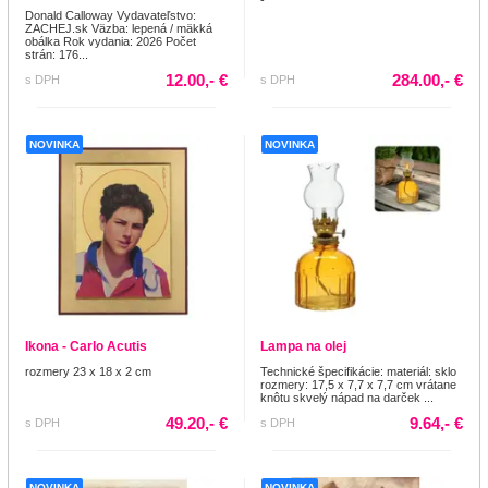
Donald Calloway Vydavateľstvo:
ZACHEJ.sk Väzba: lepená / mäkká
obálka Rok vydania: 2026 Počet
strán: 176...
12.00,- €
284.00,- €
s DPH
s DPH
NOVINKA
NOVINKA
Ikona - Carlo Acutis
Lampa na olej
rozmery 23 x 18 x 2 cm
Technické špecifikácie: materiál: sklo
rozmery: 17,5 x 7,7 x 7,7 cm vrátane
knôtu skvelý nápad na darček ...
49.20,- €
9.64,- €
s DPH
s DPH
NOVINKA
NOVINKA