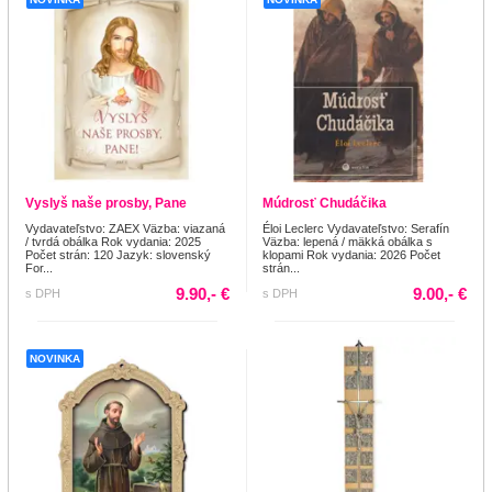
Vyslyš naše prosby, Pane
Múdrosť Chudáčika
Vydavateľstvo: ZAEX Väzba: viazaná
Éloi Leclerc Vydavateľstvo: Serafín
/ tvrdá obálka Rok vydania: 2025
Väzba: lepená / mäkká obálka s
Počet strán: 120 Jazyk: slovenský
klopami Rok vydania: 2026 Počet
For...
strán...
9.90,- €
9.00,- €
s DPH
s DPH
NOVINKA