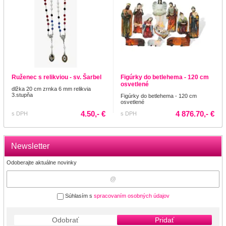
Ruženec s relikviou - sv. Šarbel
Figúrky do betlehema - 120 cm
osvetlené
dlžka 20 cm zrnka 6 mm relikvia
3.stupňa
Figúrky do betlehema - 120 cm
osvetlené
4.50,- €
4 876.70,- €
s DPH
s DPH
Newsletter
Odoberajte aktuálne novinky
Súhlasím s
spracovaním osobných údajov
Odobrať
Pridať