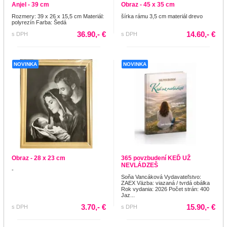
Anjel - 39 cm
Obraz - 45 x 35 cm
Rozmery: 39 x 26 x 15,5 cm Materiál:
šírka rámu 3,5 cm materiál drevo
polyrezín Farba: Šedá
36.90,- €
14.60,- €
s DPH
s DPH
NOVINKA
NOVINKA
Obraz - 28 x 23 cm
365 povzbudení KEĎ UŽ
NEVLÁDZEŠ
-
Soňa Vancáková Vydavateľstvo:
ZAEX Väzba: viazaná / tvrdá obálka
Rok vydania: 2026 Počet strán: 400
Jaz...
3.70,- €
15.90,- €
s DPH
s DPH