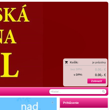
Košík:
je prázdny
bez DPH:
0.00,- €
s DPH:
0.00,- €
Zobraziť
Prihlásenie