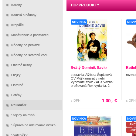
TOP PRODUKTY
Kalichy
Kadidlá a nádoby
NOVINKA
NOVI
Kropáče
Monštrancie a podstavce
Nádoby na peniaze
Nádoby na svätenú vodu
Obetné misky
Svätý Dominik Savio
Betl
zostavila: Alžbeta Šuplatová
rozmer
Olejky
OV Môj kamarát v nebi
Vydavateľstvo: ZAEX Väzba:
Ostatné
brožovaná Rok vydania: 2...
Patény
1.00,- €
s DPH
s DPH
Relikviáre
Stojany na misál
NOVINKA
NOVI
AKC
Súprava na udeľovanie viatika
-20
Sväteničky