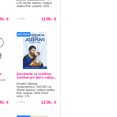
LUX Väzba: lepená / mäkká
obálka Rok vydania: 2025 ...
20,- €
12.90,- €
s DPH
NOVINKA
u
Zasvätenie sa svätému
Jozefovi pre deti a rodiny...
3 cm
Donald Calloway
Vydavateľstvo: ZACHEJ.sk
Väzba: lepená / mäkká obálka
Rok vydania: 2026 Počet
strán: 176...
80,- €
12.00,- €
s DPH