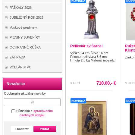
NOVINKA
NOVI
PAŠKÁLY 2026
JUBILEJNÝ ROK 2025
Voskové predmety
PIENINY SUVENÍRY
Relikviár sv.Šarbel
Ružen
OCHRANNÉ RÚŠKA
Krist
Výška 24 cm Šírka 16 cm
Priemer relikviara 3,6 cm
ZÁHRADA
zrnko 
Hmota 2,5 kg Materiál mosadz
VČELÁRSTVO
710.00,- €
s DPH
s DPH
Newsletter
Odoberajte aktuálne novinky
NOVINKA
NOVI
Súhlasím s
spracovaním
osobných údajov
Odobrať
Pridať