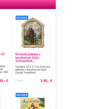
NOVINKA
 UŽ
Drevená plaketa v
barokovom štýle -
Sv.František...
äzba:
rozmery 23 x 17 cm Drevenú
Rok
plaketu v barokovom štýle
án: 400
(Svätý František)
90,- €
3.90,- €
s DPH
NOVINKA