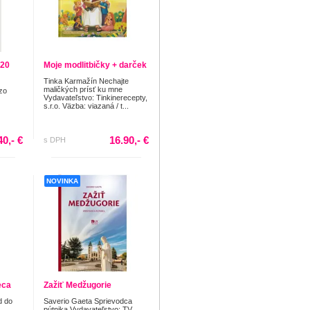
 20
Moje modlitbičky + darček
Tinka Karmažín Nechajte
maličkých prísť ku mne
zo
Vydavateľstvo: Tinkinerecepty,
s.r.o. Väzba: viazaná / t...
40,- €
16.90,- €
s DPH
NOVINKA
eca
Zažiť Medžugorie
d do
Saverio Gaeta Sprievodca
pútnika Vydavateľstvo: TV