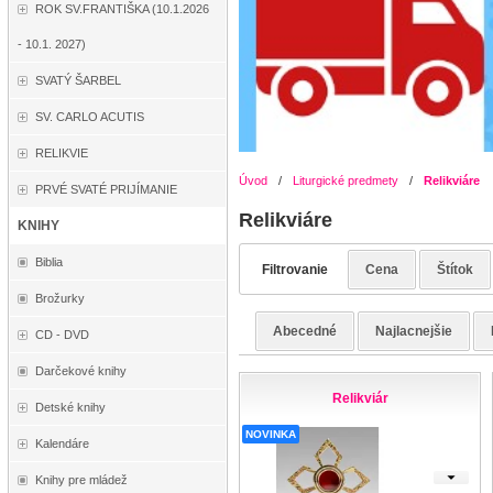
ROK SV.FRANTIŠKA (10.1.2026
- 10.1. 2027)
SVATÝ ŠARBEL
SV. CARLO ACUTIS
RELIKVIE
Úvod
/
Liturgické predmety
/
Relikviáre
PRVÉ SVATÉ PRIJÍMANIE
Relikviáre
KNIHY
Biblia
Filtrovanie
Cena
Štítok
Brožurky
Abecedné
Najlacnejšie
CD - DVD
Darčekové knihy
Relikviár
Detské knihy
NOVINKA
Kalendáre
Knihy pre mládež