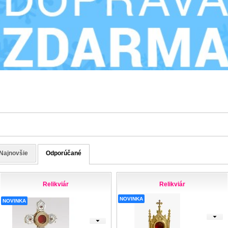
Najnovšie
Odporúčané
Relikviár
Relikviár
NOVINKA
NOVINKA