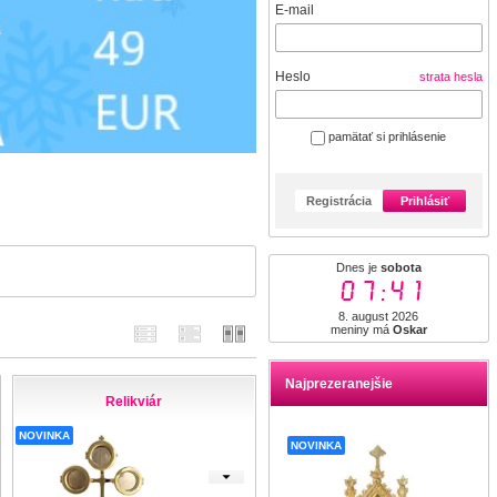
E-mail
Heslo
strata hesla
pamätať si prihlásenie
Registrácia
Prihlásiť
Dnes je
sobota
07:41
8. august 2026
meniny má
Oskar
Najprezeranejšie
Relikviár
NOVINKA
NOVINKA