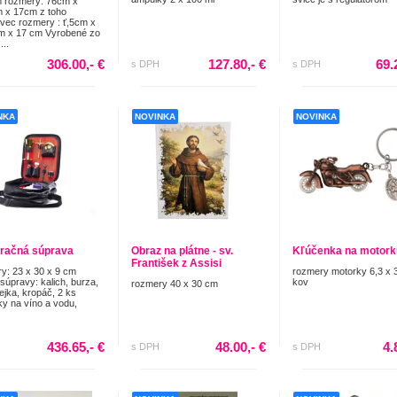
 rozmery: 76cm x
 x 17cm z toho
vec rozmery : ť,5cm x
m x 17 cm Vyrobené zo
...
306.00,- €
127.80,- €
69.
s DPH
s DPH
NKA
NOVINKA
NOVINKA
račná súprava
Obraz na plátne - sv.
Kľúčenka na motork
František z Assisi
y: 23 x 30 x 9 cm
rozmery motorky 6,3 x 
súpravy: kalich, burza,
kov
rozmery 40 x 30 cm
lejka, kropáč, 2 ks
y na víno a vodu,
436.65,- €
48.00,- €
4.
s DPH
s DPH