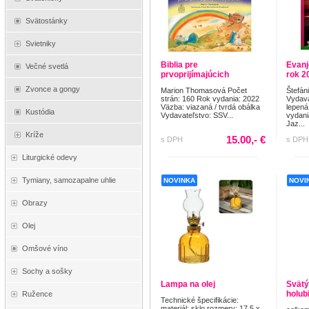
Svätostánky
Svietniky
Biblia pre
Evanj
Večné svetlá
prvoprijímajúcich
rok 2
Zvonce a gongy
Marion Thomasová Počet
Štefán
strán: 160 Rok vydania: 2022
Vydava
Väzba: viazaná / tvrdá obálka
lepená
Kustódia
Vydavateľstvo: SSV...
vydani
Jaz...
Kríže
15.00,- €
s DPH
s DPH
Liturgické odevy
Tymiany, samozapalne uhlie
NOVINKA
NOVI
Obrazy
Olej
Omšové víno
Sochy a sošky
Lampa na olej
Svätý
holub
Ružence
Technické špecifikácie:
materiál: sklo rozmery: 17,5 x