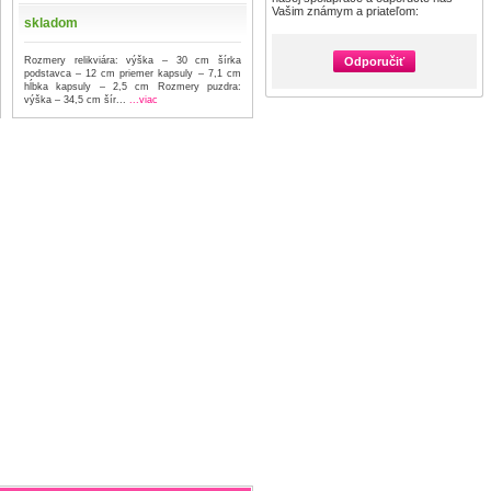
Vašim známym a priateľom:
skladom
Rozmery relikviára: výška – 30 cm šírka
Odporučiť
podstavca – 12 cm priemer kapsuly – 7,1 cm
hĺbka kapsuly – 2,5 cm Rozmery puzdra:
výška – 34,5 cm šír...
...viac