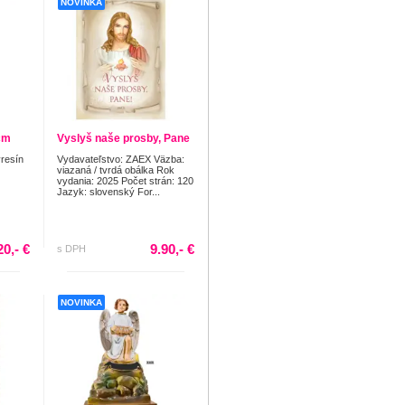
NOVINKA
 cm
Vyslyš naše prosby, Pane
yresín
Vydavateľstvo: ZAEX Väzba:
viazaná / tvrdá obálka Rok
vydania: 2025 Počet strán: 120
Jazyk: slovenský For...
20,- €
9.90,- €
s DPH
NOVINKA