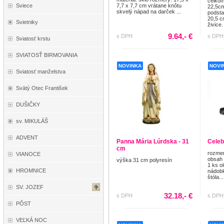
celkom
Sviece
7,7 x 7,7 cm vrátane knôtu
22,5cm
skvelý nápad na darček ...
podsta
20,5 c
Svietniky
živice. 
9.64,- €
s DPH
s DPH
Sviatosť krstu
SVIATOSŤ BIRMOVANIA
NOVINKA
NOVI
Sviatosť manželstva
Svätý Otec František
DUŠIČKY
sv. MIKULÁŠ
ADVENT
Panna Mária Lúrdska - 31
Celeb
cm
rozmer
VIANOCE
obsah 
výška 31 cm polyresín
1 ks o
HROMNICE
nádobk
štóla...
SV. JOZEF
32.18,- €
s DPH
s DPH
PÔST
VEĽKÁ NOC