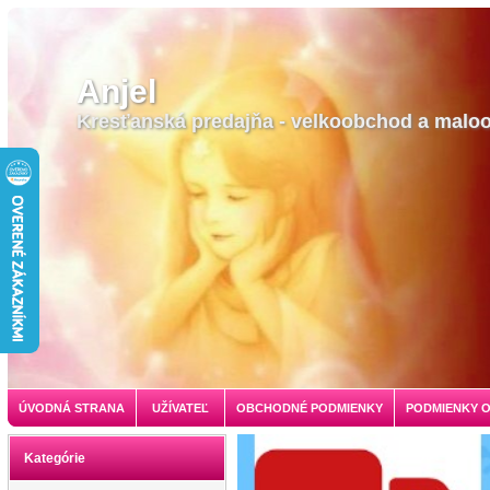
Anjel
Kresťanská predajňa - velkoobchod a malo
ÚVODNÁ STRANA
UŽÍVATEĽ
OBCHODNÉ PODMIENKY
PODMIENKY 
Kategórie