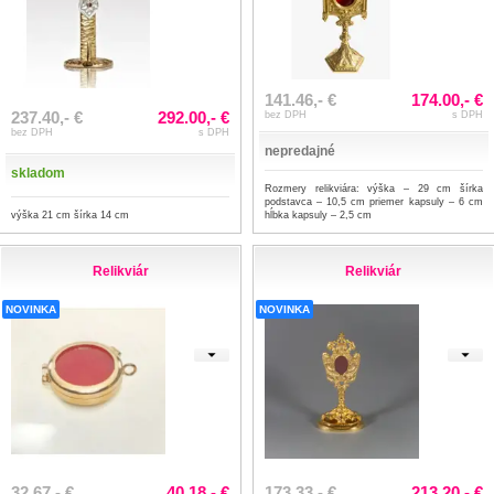
141.46,- €
174.00,- €
237.40,- €
292.00,- €
bez DPH
s DPH
bez DPH
s DPH
nepredajné
skladom
Rozmery relikviára: výška – 29 cm šírka
podstavca – 10,5 cm priemer kapsuly – 6 cm
výška 21 cm šírka 14 cm
hĺbka kapsuly – 2,5 cm
Relikviár
Relikviár
NOVINKA
NOVINKA
32.67,- €
40.18,- €
173.33,- €
213.20,- €