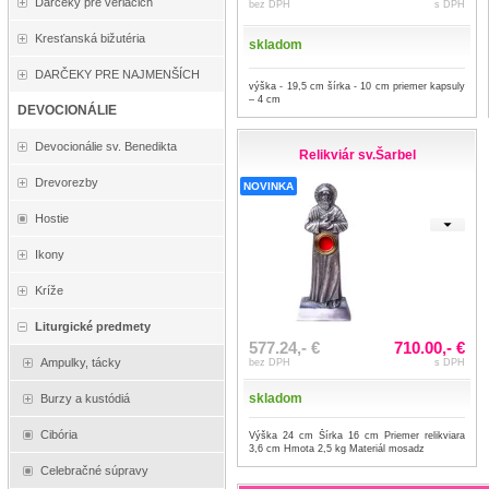
Darčeky pre veriacich
bez DPH
s DPH
Kresťanská bižutéria
skladom
DARČEKY PRE NAJMENŠÍCH
výška - 19,5 cm šírka - 10 cm priemer kapsuly
– 4 cm
DEVOCIONÁLIE
Devocionálie sv. Benedikta
Relikviár sv.Šarbel
Drevorezby
NOVINKA
Hostie
Ikony
Kríže
Liturgické predmety
577.24,- €
710.00,- €
Ampulky, tácky
bez DPH
s DPH
skladom
Burzy a kustódiá
Cibória
Výška 24 cm Šírka 16 cm Priemer relikviara
3,6 cm Hmota 2,5 kg Materiál mosadz
Celebračné súpravy