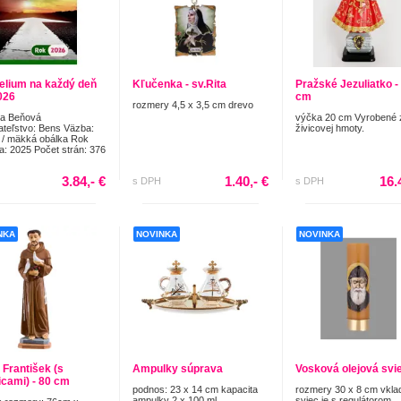
elium na každý deň
Kľučenka - sv.Rita
Pražské Jezuliatko -
026
cm
rozmery 4,5 x 3,5 cm drevo
ia Beňová
výčka 20 cm Vyrobené 
teľstvo: Bens Väzba:
živicovej hmoty.
 / mäkká obálka Rok
a: 2025 Počet strán: 376
3.84,- €
1.40,- €
16.
s DPH
s DPH
NKA
NOVINKA
NOVINKA
 František (s
Ampulky súprava
Vosková olejová svi
icami) - 80 cm
podnos: 23 x 14 cm kapacita
rozmery 30 x 8 cm vkla
ampulky 2 x 100 ml
sviec je s regulátorom