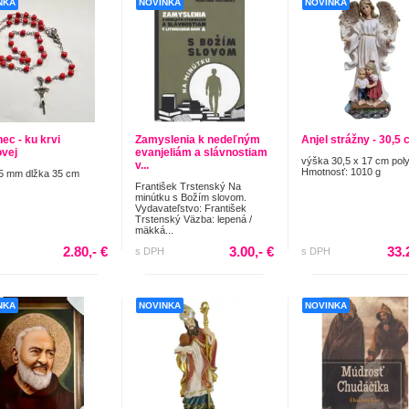
NKA
NOVINKA
NOVINKA
ec - ku krvi
Zamyslenia k nedeľným
Anjel strážny - 30,5
ovej
evanjeliám a slávnostiam
výška 30,5 x 17 cm pol
v...
Hmotnosť: 1010 g
5 mm dlžka 35 cm
František Trstenský Na
minútku s Božím slovom.
Vydavateľstvo: František
Trstenský Väzba: lepená /
mäkká...
2.80,- €
3.00,- €
33.
s DPH
s DPH
NKA
NOVINKA
NOVINKA