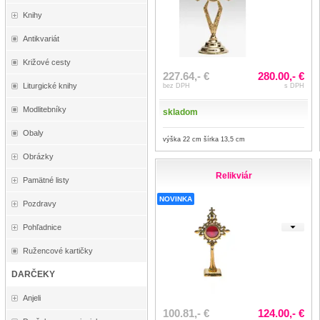
Knihy
Antikvariát
Križové cesty
227.64,- €
280.00,- €
Liturgické knihy
bez DPH
s DPH
Modlitebníky
skladom
Obaly
výška 22 cm šírka 13,5 cm
Obrázky
Relikviár
Pamätné listy
NOVINKA
Pozdravy
Pohľadnice
Ružencové kartičky
DARČEKY
Anjeli
100.81,- €
124.00,- €