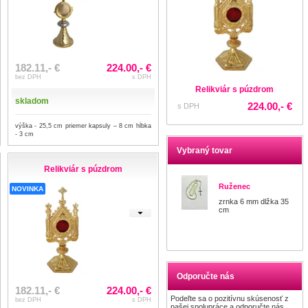
182.11,- €
224.00,- €
bez DPH
s DPH
Relikviár s púzdrom
skladom
224.00,- €
s DPH
výška - 25,5 cm priemer kapsuly – 8 cm hĺbka
- 3 cm
Vybraný tovar
Relikviár s púzdrom
Ruženec
NOVINKA
zrnka 6 mm dlžka 35
cm
Odporučte nás
182.11,- €
224.00,- €
Podeľte sa o pozitívnu skúsenosť z
bez DPH
s DPH
našej spolupráce a odporučte nás