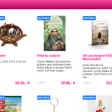
NKA
NOVINKA
NOVINKA
ehém
Príbehy svätých
365 povzbudení KEĎ
NEVLÁDZEŠ
y 33,5 X 9,5 X 23 cm
Carey Wallace Dychberúce
príbehy plné dobrodružstiev,
Soňa Vancáková
Božej milosti a odvahy Počet
Vydavateľstvo: ZAEX V
strán: 234 Rok vydan...
viazaná / tvrdá obálka 
vydania: 2026 Počet str
Jaz...
53.20,- €
19.90,- €
15.
s DPH
s DPH
NKA
NOVINKA
NOVINKA
IA
%