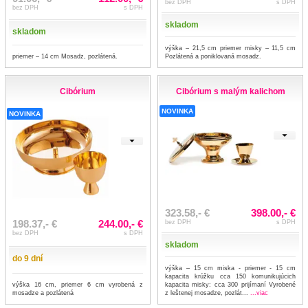
bez DPH
s DPH
bez DPH
s DPH
skladom
skladom
výška – 21,5 cm priemer misky – 11,5 cm
priemer – 14 cm Mosadz, pozlátená.
Pozlátená a poniklovaná mosadz.
Cibórium
Cibórium s malým kalichom
NOVINKA
NOVINKA
323.58,- €
398.00,- €
198.37,- €
244.00,- €
bez DPH
s DPH
bez DPH
s DPH
skladom
do 9 dní
výška – 15 cm miska - priemer - 15 cm
kapacita krúžku cca 150 komunikujúcich
výška 16 cm, priemer 6 cm vyrobená z
kapacita misky: cca 300 prijímaní Vyrobené
mosadze a pozlátená
z leštenej mosadze, pozlát...
...viac