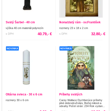
Svätý Šarbel - 40 cm
Ikona/zlatý rám - sv.František
výška 40 cm materiál polyrezín
rozmery 23 x 18 x 2 cm
40.79,- €
32.80,- €
s DPH
s DPH
NOVINKA
NOVINKA
Oltárna svieca - 30 x 6 cm
Príbehy svätých
rozmery 30 x 6 cm
Carey Wallace Dychberúce príbehy
plné dobrodružstiev, Božej milosti a
odvahy Počet strán: 234 Rok vydan...