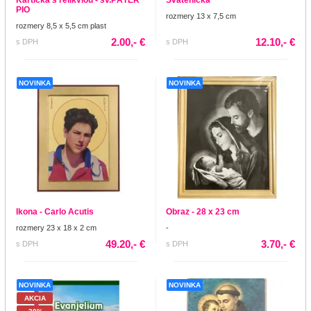
PIO
rozmery 13 x 7,5 cm
rozmery 8,5 x 5,5 cm plast
2.00,- €
12.10,- €
s DPH
s DPH
NOVINKA
NOVINKA
Ikona - Carlo Acutis
Obraz - 28 x 23 cm
rozmery 23 x 18 x 2 cm
-
49.20,- €
3.70,- €
s DPH
s DPH
NOVINKA
NOVINKA
AKCIA