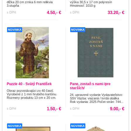
dlžka 20 cm zrnka 6 mm relikvia
výška 30,5 x 17 cm polyresín
3.stupňa
Hmotnosť: 1010 g
4.50,- €
33.20,- €
s DPH
s DPH
NOVINKA
NOVINKA
Puzzle 40 - Svätý František
Pane, zostaň s nami /pre
starších/
Obraz pozostávajúci zo 40 častí.
Vyrobené z 1 mm hrubého kartónu.
24. upravené vydanie Vydavateľstvo:
Rozmery produktu 13 cm x 20 cm.
SSV Väzba: viazaná / tvrdá obálka
Rok vydania: 2025 Počet strán: 744...
1.50,- €
9.00,- €
s DPH
s DPH
NOVINKA
NOVINKA