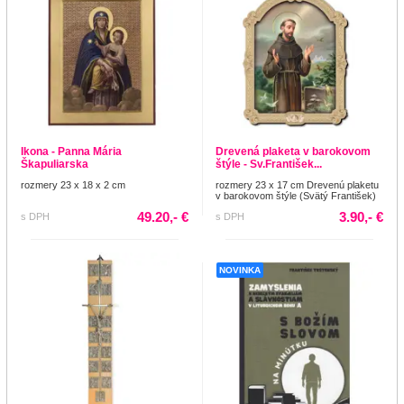
Ikona - Panna Mária
Drevená plaketa v barokovom
Škapuliarska
štýle - Sv.František...
rozmery 23 x 18 x 2 cm
rozmery 23 x 17 cm Drevenú plaketu
v barokovom štýle (Svätý František)
49.20,- €
3.90,- €
s DPH
s DPH
NOVINKA