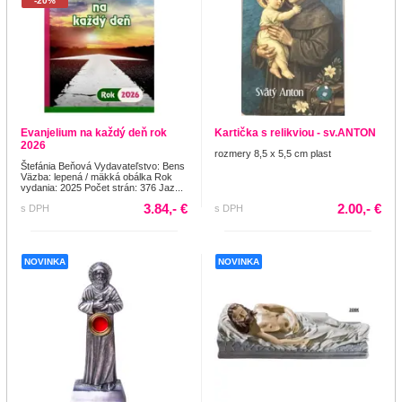
-20%
Evanjelium na každý deň rok
Kartička s relikviou - sv.ANTON
2026
rozmery 8,5 x 5,5 cm plast
Štefánia Beňová Vydavateľstvo: Bens
Väzba: lepená / mäkká obálka Rok
vydania: 2025 Počet strán: 376 Jaz...
3.84,- €
2.00,- €
s DPH
s DPH
NOVINKA
NOVINKA