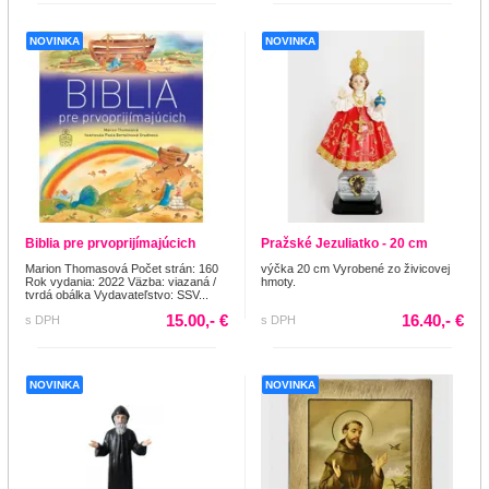
NOVINKA
NOVINKA
Biblia pre prvoprijímajúcich
Pražské Jezuliatko - 20 cm
Marion Thomasová Počet strán: 160
výčka 20 cm Vyrobené zo živicovej
Rok vydania: 2022 Väzba: viazaná /
hmoty.
tvrdá obálka Vydavateľstvo: SSV...
15.00,- €
16.40,- €
s DPH
s DPH
NOVINKA
NOVINKA