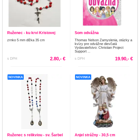
Ruženec - ku krvi Kristovej
Som odvážna
zrnko 5 mm dlžka 35 cm
Thomas Nelson Zamyslenia, otázky a
kvízy pre odvážne dievčatá
Vydavateľstvo: Christian Project
Support ...
2.80,- €
19.90,- €
s DPH
s DPH
NOVINKA
NOVINKA
Ruženec s relikviou - sv. Šarbel
Anjel strážny - 30,5 cm