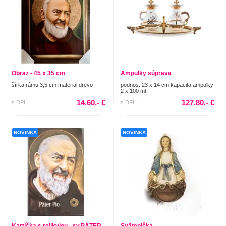
Obraz - 45 x 35 cm
Ampulky súprava
šírka rámu 3,5 cm materiál drevo
podnos: 23 x 14 cm kapacita ampulky
2 x 100 ml
14.60,- €
127.80,- €
s DPH
s DPH
NOVINKA
NOVINKA
Kartička s relikviou - sv.PÁTER
Svätenička