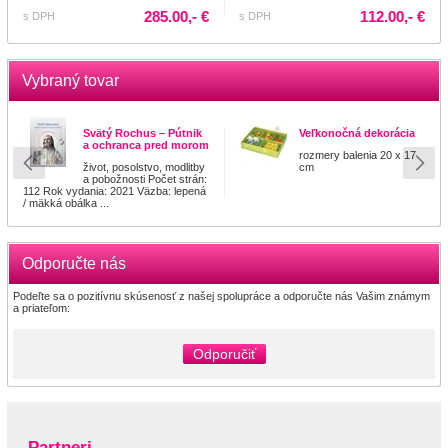
285.00,- €
112.00,- €
s DPH
s DPH
Vybraný tovar
Svätý Rochus – Pútnik
Veľkonočná dekorácia
a ochranca pred morom
rozmery balenia 20 x 17
život, posolstvo, modlitby
cm
a pobožnosti Počet strán:
112 Rok vydania: 2021 Väzba: lepená
/ mäkká obálka ...
Odporučte nás
Podeľte sa o pozitívnu skúsenosť z našej spolupráce a odporučte nás Vašim známym
a priateľom:
Odporučiť
Partneri