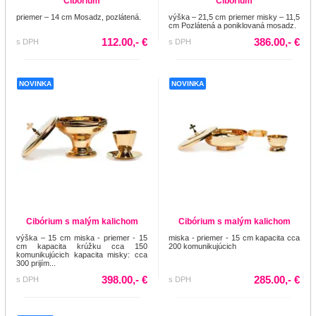
Ciborium
Ciborium
priemer – 14 cm Mosadz, pozlátená.
výška – 21,5 cm priemer misky – 11,5
cm Pozlátená a poniklovaná mosadz.
112.00,- €
386.00,- €
s DPH
s DPH
NOVINKA
NOVINKA
Cibórium s malým kalichom
Cibórium s malým kalichom
výška – 15 cm miska - priemer - 15
miska - priemer - 15 cm kapacita cca
cm kapacita krúžku cca 150
200 komunikujúcich
komunikujúcich kapacita misky: cca
300 prijím...
398.00,- €
285.00,- €
s DPH
s DPH