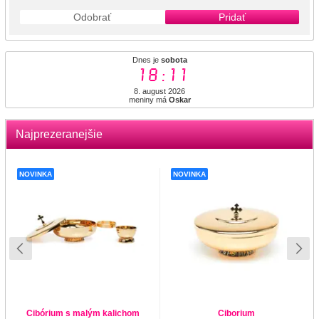
Odobrať
Pridať
Dnes je
sobota
18:11
8. august 2026
meniny má
Oskar
Najprezeranejšie
NOVINKA
NOVINKA
Cibórium s malým kalichom
Ciborium