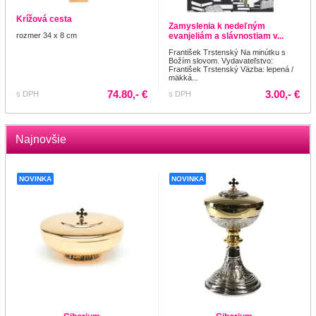
Krížová cesta
Zamyslenia k nedeľným
rozmer 34 x 8 cm
evanjeliám a slávnostiam v...
František Trstenský Na minútku s
Božím slovom. Vydavateľstvo:
František Trstenský Väzba: lepená /
mäkká...
74.80,- €
3.00,- €
s DPH
s DPH
Najnovšie
NOVINKA
NOVINKA