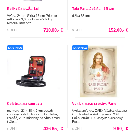
Relikviár sv.Šarbel
Telo Pána Ježiša - 65 cm
Výška 24 cm Šírka 16 cm Priemer
dlžka 65 cm
relikviara 3,6 cm Hmota 2,5 kg
Materiál mosadz
710.00,- €
152.00,- €
s DPH
s DPH
NOVINKA
NOVINKA
Celebračná súprava
Vyslyš naše prosby, Pane
rozmery: 23 x 30 x 9 cm obsah
Vydavateľstvo: ZAEX Väzba: viazaná
súpravy: kalich, burza, 1 ks olejka,
/ tvrdá obálka Rok vydania: 2025
kropáč, 2 ks nádobky na víno a vodu,
Počet strán: 120 Jazyk: slovenský
štóla...
For...
436.65,- €
9.90,- €
s DPH
s DPH