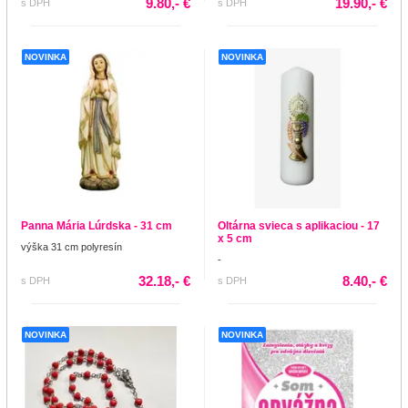
9.80,- €
19.90,- €
s DPH
s DPH
NOVINKA
NOVINKA
Panna Mária Lúrdska - 31 cm
Oltárna svieca s aplikaciou - 17
x 5 cm
výška 31 cm polyresín
-
32.18,- €
8.40,- €
s DPH
s DPH
NOVINKA
NOVINKA