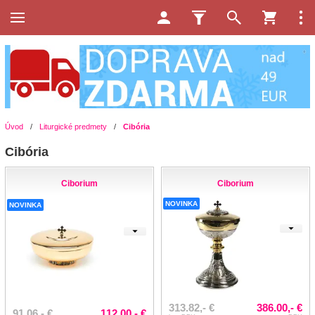
Úvod
/
Liturgické predmety
/
Cibória
Cibória
Ciborium
Ciborium
NOVINKA
NOVINKA
313.82,- €
386.00,- €
91.06,- €
112.00,- €