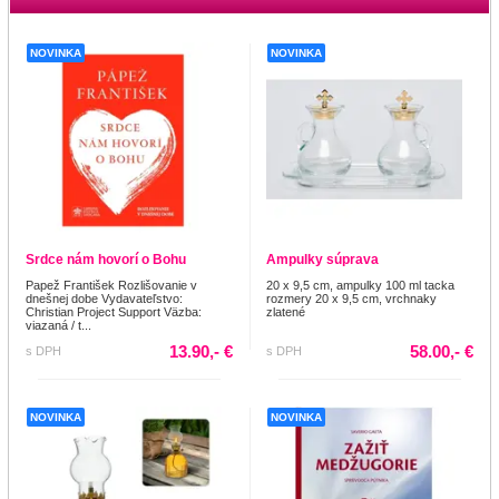
NOVINKA
NOVINKA
Srdce nám hovorí o Bohu
Ampulky súprava
Papež František Rozlišovanie v
20 x 9,5 cm, ampulky 100 ml tacka
dnešnej dobe Vydavateľstvo:
rozmery 20 x 9,5 cm, vrchnaky
Christian Project Support Väzba:
zlatené
viazaná / t...
13.90,- €
58.00,- €
s DPH
s DPH
NOVINKA
NOVINKA