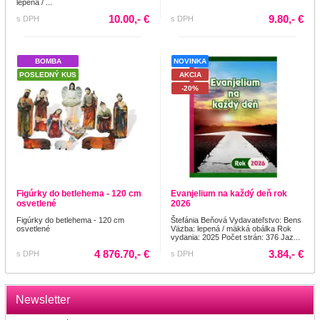
lepená / ...
10.00,- €
9.80,- €
s DPH
s DPH
BOMBA
NOVINKA
POSLEDNÝ KUS
AKCIA
-20%
Figúrky do betlehema - 120 cm
Evanjelium na každý deň rok
osvetlené
2026
Figúrky do betlehema - 120 cm
Štefánia Beňová Vydavateľstvo: Bens
osvetlené
Väzba: lepená / mäkká obálka Rok
vydania: 2025 Počet strán: 376 Jaz...
4 876.70,- €
3.84,- €
s DPH
s DPH
Newsletter