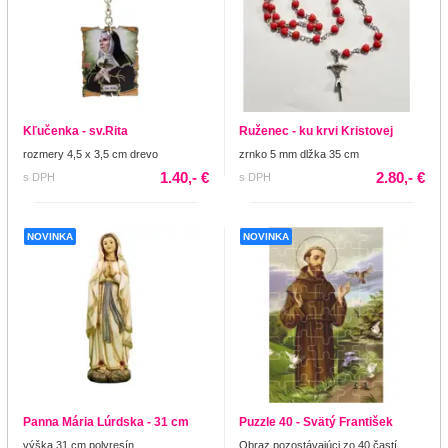
Kľučenka - sv.Rita
Ruženec - ku krvi Kristovej
rozmery 4,5 x 3,5 cm drevo
zrnko 5 mm dlžka 35 cm
1.40,- €
2.80,- €
s DPH
s DPH
NOVINKA
NOVINKA
Panna Mária Lúrdska - 31 cm
Puzzle 40 - Svätý František
výška 31 cm polyresín
Obraz pozostávajúci zo 40 častí.