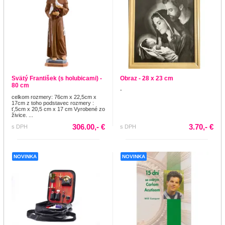
Svätý František (s holubicami) -
Obraz - 28 x 23 cm
80 cm
-
celkom rozmery: 76cm x 22,5cm x
17cm z toho podstavec rozmery :
ť,5cm x 20,5 cm x 17 cm Vyrobené zo
živice. ...
306.00,- €
3.70,- €
s DPH
s DPH
NOVINKA
NOVINKA