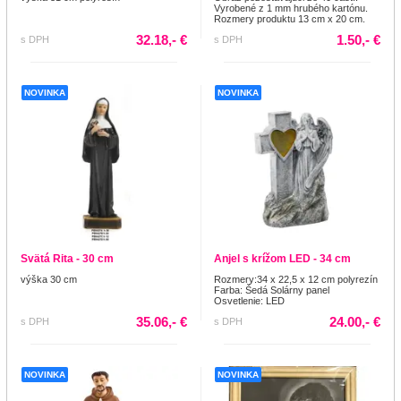
Vyrobené z 1 mm hrubého kartónu.
Rozmery produktu 13 cm x 20 cm.
32.18,- €
1.50,- €
s DPH
s DPH
NOVINKA
NOVINKA
Svätá Rita - 30 cm
Anjel s krížom LED - 34 cm
výška 30 cm
Rozmery:34 x 22,5 x 12 cm polyrezín
Farba: Šedá Solárny panel
Osvetlenie: LED
35.06,- €
24.00,- €
s DPH
s DPH
NOVINKA
NOVINKA