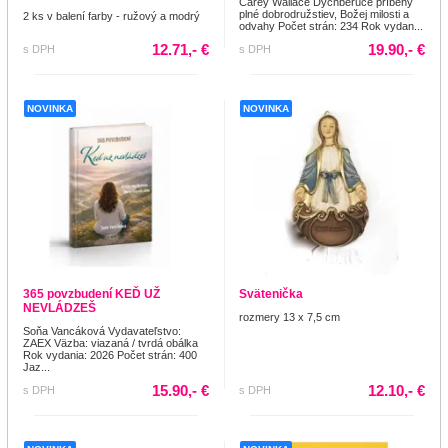
Carey Wallace Dychberúce príbehy
plné dobrodružstiev, Božej milosti a
2 ks v balení farby - ružový a modrý
odvahy Počet strán: 234 Rok vydan...
12.71,- €
19.90,- €
s DPH
s DPH
NOVINKA
NOVINKA
365 povzbudení KEĎ UŽ
Svätenička
NEVLÁDZEŠ
rozmery 13 x 7,5 cm
Soňa Vancáková Vydavateľstvo:
ZAEX Väzba: viazaná / tvrdá obálka
Rok vydania: 2026 Počet strán: 400
Jaz...
15.90,- €
12.10,- €
s DPH
s DPH