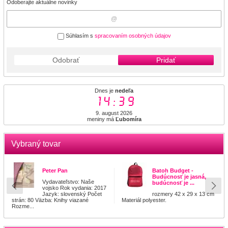
Odoberajte aktuálne novinky
Súhlasím s
spracovaním osobných údajov
Odobrať
Pridať
Dnes je
nedeľa
14:39
9. august 2026
meniny má
Ľubomíra
Vybraný tovar
Peter Pan
Batoh Budget -
Budúcnosť je jasná,
Vydavateľstvo: Naše
budúcnosť je ...
vojsko Rok vydania: 2017
Jazyk: slovenský Počet
rozmery 42 x 29 x 13 cm
strán: 80 Väzba: Knihy viazané
Materiál polyester.
Rozme...