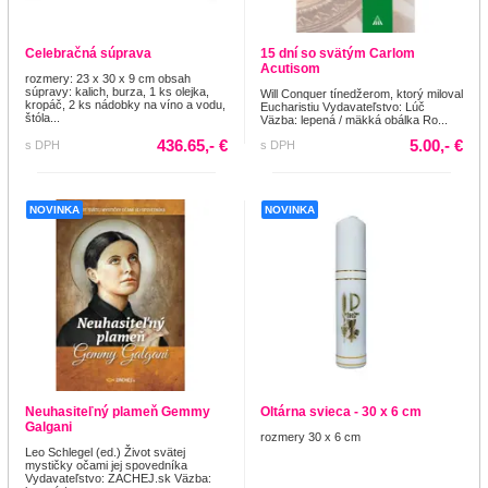
Celebračná súprava
15 dní so svätým Carlom
Acutisom
rozmery: 23 x 30 x 9 cm obsah
súpravy: kalich, burza, 1 ks olejka,
Will Conquer tínedžerom, ktorý miloval
kropáč, 2 ks nádobky na víno a vodu,
Eucharistiu Vydavateľstvo: Lúč
štóla...
Väzba: lepená / mäkká obálka Ro...
436.65,- €
5.00,- €
s DPH
s DPH
NOVINKA
NOVINKA
Neuhasiteľný plameň Gemmy
Oltárna svieca - 30 x 6 cm
Galgani
rozmery 30 x 6 cm
Leo Schlegel (ed.) Život svätej
mystičky očami jej spovedníka
Vydavateľstvo: ZACHEJ.sk Väzba: