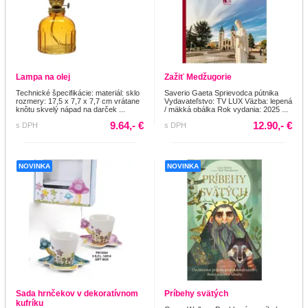
Lampa na olej
Zažiť Medžugorie
Technické špecifikácie: materiál: sklo
Saverio Gaeta Sprievodca pútnika
rozmery: 17,5 x 7,7 x 7,7 cm vrátane
Vydavateľstvo: TV LUX Väzba: lepená
knôtu skvelý nápad na darček ...
/ mäkká obálka Rok vydania: 2025 ...
9.64,- €
12.90,- €
s DPH
s DPH
NOVINKA
NOVINKA
Sada hrnčekov v dekoratívnom
Príbehy svätých
kufríku