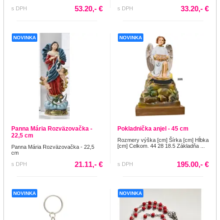
53.20,- €
33.20,- €
s DPH
s DPH
NOVINKA
NOVINKA
Panna Mária Rozväzovačka -
Pokladnička anjel - 45 cm
22,5 cm
Rozmery výška [cm] Šírka [cm] Hĺbka
[cm] Celkom. 44 28 18.5 Základňa ...
Panna Mária Rozväzovačka - 22,5
cm
21.11,- €
195.00,- €
s DPH
s DPH
NOVINKA
NOVINKA