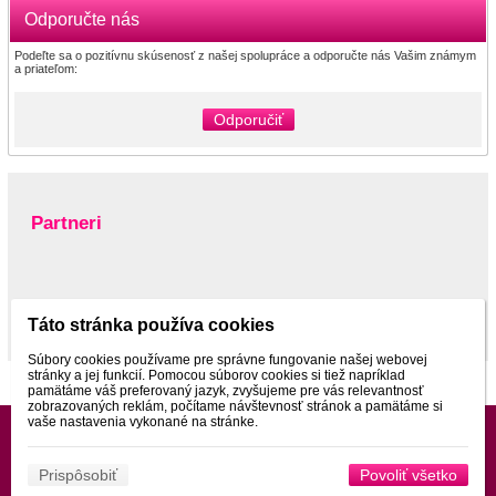
Odporučte nás
Podeľte sa o pozitívnu skúsenosť z našej spolupráce a odporučte nás Vašim známym
a priateľom:
Odporučiť
Partneri
www.pltnictvo.eu
Táto stránka používa cookies
Súbory cookies používame pre správne fungovanie našej webovej
stránky a jej funkcií. Pomocou súborov cookies si tiež napríklad
pamätáme váš preferovaný jazyk, zvyšujeme pre vás relevantnosť
zobrazovaných reklám, počítame návštevnosť stránok a pamätáme si
vaše nastavenia vykonané na stránke.
Prispôsobiť
Povoliť všetko