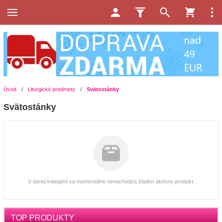
Úvod
/
Liturgické predmety
/
Svätostánky
Svätostánky
V danej kategórii sa momentálne nenachádza žiaden aktívny produkt.
TOP PRODUKTY