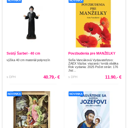
NOVINKA
NOVINKA
Svätý Šarbel - 40 cm
Povzbudenia pre MANŽELKY
výška 40 cm materiál polyrezín
Soňa Vancáková Vydavateľstvo:
ZAEX Väzba: viazaná / tvrdá obálka
Rok vydania: 2025 Počet strán: 176
Jaz...
40.79,- €
11.90,- €
s DPH
s DPH
NOVINKA
NOVINKA