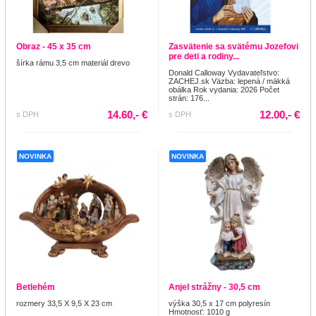
Obraz - 45 x 35 cm
Zasvätenie sa svätému Jozefovi
pre deti a rodiny...
šírka rámu 3,5 cm materiál drevo
Donald Calloway Vydavateľstvo:
ZACHEJ.sk Väzba: lepená / mäkká
obálka Rok vydania: 2026 Počet
strán: 176...
14.60,- €
12.00,- €
s DPH
s DPH
NOVINKA
NOVINKA
Betlehém
Anjel strážny - 30,5 cm
rozmery 33,5 X 9,5 X 23 cm
výška 30,5 x 17 cm polyresín
Hmotnosť: 1010 g