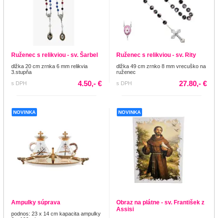
Ruženec s relikviou - sv. Šarbel
Ruženec s relikviou - sv. Rity
dlžka 20 cm zrnka 6 mm relikvia
dlžka 49 cm zrnko 8 mm vrecuško na
3.stupňa
ruženec
4.50,- €
27.80,- €
s DPH
s DPH
NOVINKA
NOVINKA
Ampulky súprava
Obraz na plátne - sv. František z
Assisi
podnos: 23 x 14 cm kapacita ampulky