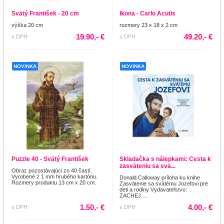
Svätý František - 20 cm
Ikona - Carlo Acutis
výška 20 cm
rozmery 23 x 18 x 2 cm
19.90,- €
49.20,- €
s DPH
s DPH
NOVINKA
NOVINKA
Puzzle 40 - Svätý František
Skladačka s nálepkami: Cesta k
zasväteniu sa svä...
Obraz pozostávajúci zo 40 častí.
Vyrobené z 1 mm hrubého kartónu.
Donald Calloway príloha ku knihe
Rozmery produktu 13 cm x 20 cm.
Zasvätenie sa svätému Jozefovi pre
deti a rodiny Vydavateľstvo:
ZACHEJ....
1.50,- €
4.00,- €
s DPH
s DPH