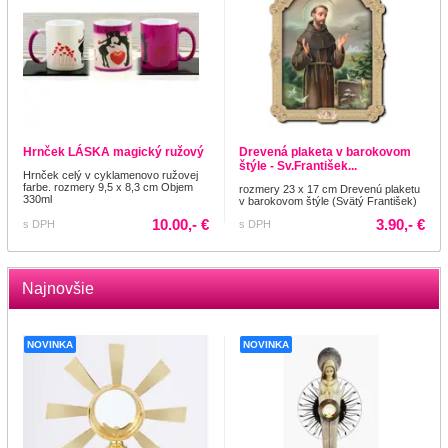
Hrnček LÁSKA magický ružový
Drevená plaketa v barokovom
štýle - Sv.František...
Hrnček celý v cyklamenovo ružovej
farbe. rozmery 9,5 x 8,3 cm Objem
rozmery 23 x 17 cm Drevenú plaketu
330ml
v barokovom štýle (Svätý František)
10.00,- €
3.90,- €
s DPH
s DPH
Najnovšie
NOVINKA
NOVINKA