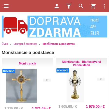
Úvod
/
Liturgické predmety
/
Monštrancie a podstavce
Monštrancie a podstavce
Monštrancia - Blahoslavená
Monštrancia
Panna Mária
NOVINKA
NOVINKA
1 605.69,- €
1 975.00,- €
1 115.00,- €
1 371.45,- €