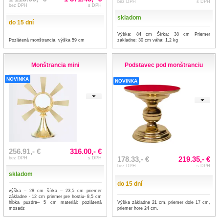
bez DPH
s DPH
bez DPH
s DPH
skladom
do 15 dní
Výška: 84 cm Šírka: 38 cm Priemer
Pozlátená monštrancia, výška 59 cm
základne: 30 cm váha: 1,2 kg
Monštrancia mini
Podstavec pod monštranciu
NOVINKA
NOVINKA
256.91,- €
316.00,- €
178.33,- €
219.35,- €
bez DPH
s DPH
bez DPH
s DPH
skladom
do 15 dní
výška – 28 cm šírka – 23,5 cm priemer
základne - 12 cm priemer pre hostiu- 8,5 cm
hĺbka puzdra– 5 cm materiál: pozlátená
Výška základne 21 cm, priemer dole 17 cm,
mosadz
priemer hore 24 cm.