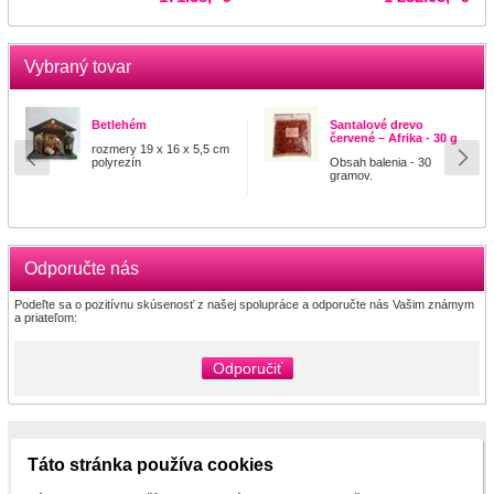
Vybraný tovar
Betlehém
Santalové drevo
červené – Afrika - 30 g
rozmery 19 x 16 x 5,5 cm
polyrezín
Obsah balenia - 30
gramov.
Odporučte nás
Podeľte sa o pozitívnu skúsenosť z našej spolupráce a odporučte nás Vašim známym
a priateľom:
Odporučiť
Táto stránka používa cookies
Partneri