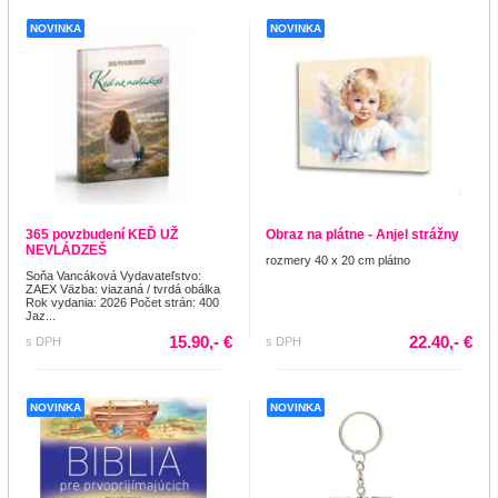
NOVINKA
NOVINKA
365 povzbudení KEĎ UŽ
Obraz na plátne - Anjel strážny
NEVLÁDZEŠ
rozmery 40 x 20 cm plátno
Soňa Vancáková Vydavateľstvo:
ZAEX Väzba: viazaná / tvrdá obálka
Rok vydania: 2026 Počet strán: 400
Jaz...
15.90,- €
22.40,- €
s DPH
s DPH
NOVINKA
NOVINKA