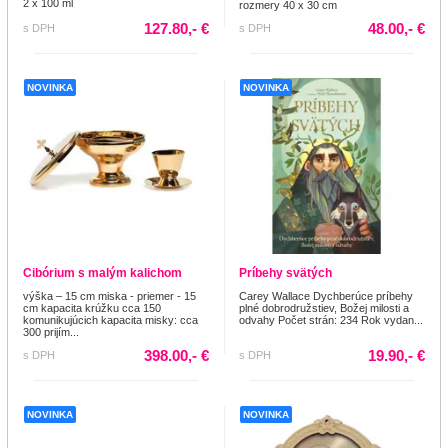
2 x 100 ml
rozmery 40 x 30 cm
127.80,- €
48.00,- €
s DPH
s DPH
NOVINKA
NOVINKA
Cibórium s malým kalichom
Príbehy svätých
výška – 15 cm miska - priemer - 15
Carey Wallace Dychberúce príbehy
cm kapacita krúžku cca 150
plné dobrodružstiev, Božej milosti a
komunikujúcich kapacita misky: cca
odvahy Počet strán: 234 Rok vydan...
300 prijím...
398.00,- €
19.90,- €
s DPH
s DPH
NOVINKA
NOVINKA