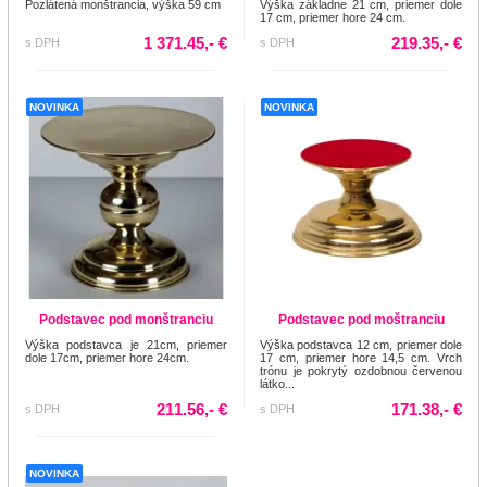
Pozlátená monštrancia, výška 59 cm
Výška základne 21 cm, priemer dole
17 cm, priemer hore 24 cm.
1 371.45,- €
219.35,- €
s DPH
s DPH
NOVINKA
NOVINKA
Podstavec pod monštranciu
Podstavec pod moštranciu
Výška podstavca je 21cm, priemer
Výška podstavca 12 cm, priemer dole
dole 17cm, priemer hore 24cm.
17 cm, priemer hore 14,5 cm. Vrch
trónu je pokrytý ozdobnou červenou
látko...
211.56,- €
171.38,- €
s DPH
s DPH
NOVINKA