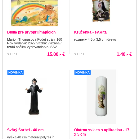
Biblia pre prvoprijímajúcich
Kľučenka - sv.Rita
Marion Thomasová Počet strán: 160
rozmery 4,5 x 3,5 cm drevo
Rok vydania: 2022 Väzba: viazaná /
tvrdá obálka Vydavateľstvo: SSV...
15.00,- €
1.40,- €
s DPH
s DPH
NOVINKA
NOVINKA
Svätý Šarbel - 40 cm
Oltárna svieca s aplikaciou - 17
x 5 cm
výška 40 cm materiál polyrezín