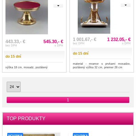
1 001.67,- €
1 232.05,- €
443.33,- €
545.30,- €
bez DPH
s DPH
bez DPH
s DPH
do 15 dní
do 15 dní
material - mramor s prvkami mosadze,
výška 18 cm, mosadz, pozlátený
pozlátený výška 32 cm, priemer 28 cm
1
TOP PRODUKTY
NOVINKA
NOVINKA