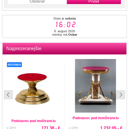
Odobrať
Pridať
Dnes je
sobota
16:02
8. august 2026
meniny má
Oskar
Najprezeranejšie
NOVINKA
Podstavec pod monštranciu
Podstavec pod moštranciu
171.38,- €
1 232.05,- €
s DPH
s DPH