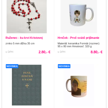
Ruženec - ku krvi Kristovej
Hrnček - Prvé sväté prijímanie
zrnko 5 mm dlžka 35 cm
Materiál: keramika Formát (rozmer):
95 x 80 mm Hmotnosť: 320 g
2.80,- €
8.80,- €
s DPH
s DPH
NOVINKA
NOVINKA