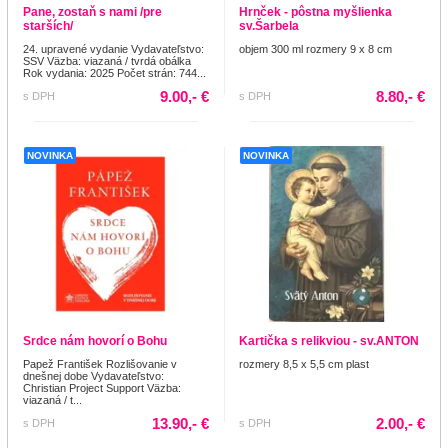
Pane, zostaň s nami /pre
Hrnček - pôstna myšlienka
starších/
sv.Šarbela
24. upravené vydanie Vydavateľstvo:
objem 300 ml rozmery 9 x 8 cm
SSV Väzba: viazaná / tvrdá obálka
Rok vydania: 2025 Počet strán: 744...
9.00,- €
8.80,- €
s DPH
s DPH
NOVINKA
NOVINKA
Srdce nám hovorí o Bohu
Kartička s relikviou - sv.ANTON
Papež František Rozlišovanie v
rozmery 8,5 x 5,5 cm plast
dnešnej dobe Vydavateľstvo:
Christian Project Support Väzba:
viazaná / t...
13.90,- €
2.00,- €
s DPH
s DPH