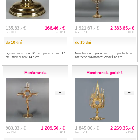
135.33,- €
166.46,- €
1 921.67,- €
2 363.65,- €
bez DPH
s DPH
bez DPH
s DPH
do 10 dní
do 15 dní
.Výška podstavca 12 cm, priemer dole 17
Monštrancia pozlatená a postriebrená,
cm, priemer hore 14,5 cm.
poctavec gravirovany vysoká 65 cm
Monštrancia
Monštrancia gotická
983.33,- €
1 209.50,- €
1 845.00,- €
2 269.35,- €
bez DPH
s DPH
bez DPH
s DPH