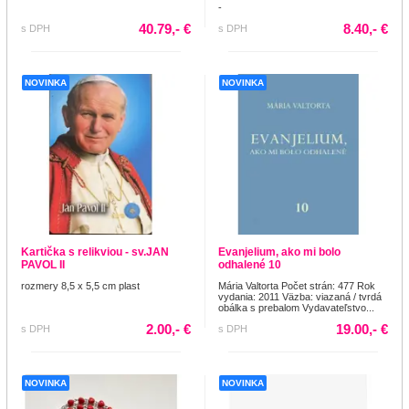
-
40.79,- €
8.40,- €
s DPH
s DPH
NOVINKA
NOVINKA
Kartička s relikviou - sv.JAN
Evanjelium, ako mi bolo
PAVOL II
odhalené 10
rozmery 8,5 x 5,5 cm plast
Mária Valtorta Počet strán: 477 Rok
vydania: 2011 Väzba: viazaná / tvrdá
obálka s prebalom Vydavateľstvo...
2.00,- €
19.00,- €
s DPH
s DPH
NOVINKA
NOVINKA