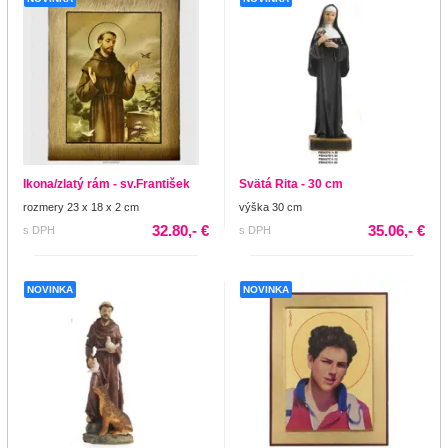
Ikona/zlatý rám - sv.František
Svätá Rita - 30 cm
rozmery 23 x 18 x 2 cm
výška 30 cm
32.80,- €
35.06,- €
s DPH
s DPH
NOVINKA
NOVINKA