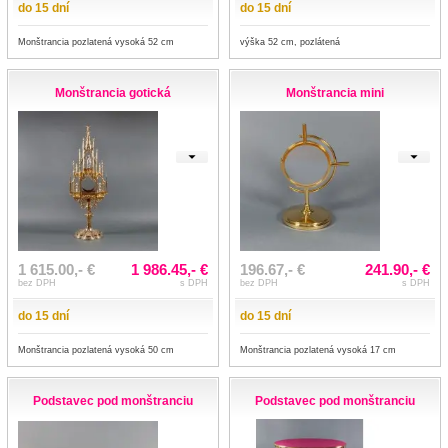
do 15 dní
do 15 dní
Monštrancia pozlatená vysoká 52 cm
výška 52 cm, pozlátená
Monštrancia gotická
Monštrancia mini
1 615.00,- €
1 986.45,- €
196.67,- €
241.90,- €
bez DPH
s DPH
bez DPH
s DPH
do 15 dní
do 15 dní
Monštrancia pozlatená vysoká 50 cm
Monštrancia pozlatená vysoká 17 cm
Podstavec pod monštranciu
Podstavec pod monštranciu