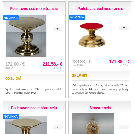
Podstavec pod monštranciu
Podstavec pod moštranciu
NOVINKA
NOVINKA
139.33,- €
171.38,- €
172.00,- €
211.56,- €
bez DPH
s DPH
bez DPH
s DPH
do 10 dní
do 10 dní
Výška podstavca 12 cm, priemer dole 17 cm,
Výška podstavca je 21cm, priemer dole
priemer hore 14,5 cm. Vrch trónu je pokrytý
17cm, priemer hore 24cm.
ozdobnou červenou látkou.
Podstavec pod moštranciu
Monštrancia
NOVINKA