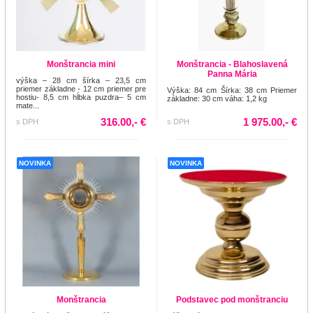
Monštrancia mini
Monštrancia - Blahoslavená
Panna Mária
výška – 28 cm šírka – 23,5 cm
priemer základne - 12 cm priemer pre
Výška: 84 cm Šírka: 38 cm Priemer
hostiu- 8,5 cm hĺbka puzdra– 5 cm
základne: 30 cm váha: 1,2 kg
mate...
316.00,- €
1 975.00,- €
s DPH
s DPH
NOVINKA
NOVINKA
Monštrancia
Podstavec pod monštranciu