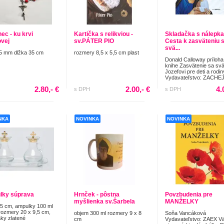
ec - ku krvi
Kartička s relikviou -
Skladačka s nálepka
ovej
sv.PÁTER PIO
Cesta k zasväteniu 
svä...
5 mm dlžka 35 cm
rozmery 8,5 x 5,5 cm plast
Donald Calloway príloha
knihe Zasvätenie sa sv
Jozefovi pre deti a rodin
Vydavateľstvo: ZACHEJ.
2.80,- €
2.00,- €
4.
s DPH
s DPH
NKA
NOVINKA
NOVINKA
lky súprava
Hrnček - pôstna
Povzbudenia pre
myšlienka sv.Šarbela
MANŽELKY
,5 cm, ampulky 100 ml
rozmery 20 x 9,5 cm,
objem 300 ml rozmery 9 x 8
Soňa Vancáková
ky zlatené
cm
Vydavateľstvo: ZAEX V