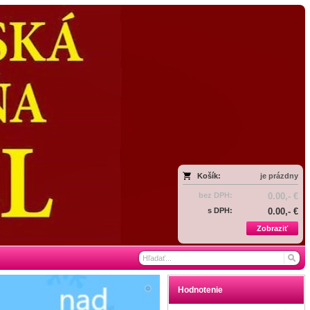
Košík:
je prázdny
bez DPH:
0.00,- €
s DPH:
0.00,- €
Zobraziť
Hodnotenie