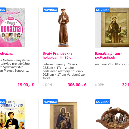
NKA
NOVINKA
NOVINKA
odvážna
Svätý František (s
Ikona/zlatý rám -
holubicami) - 80 cm
sv.František
s Nelson Zamyslenia,
 a kvízy pre odvážne
celkom rozmery: 76cm x
rozmery 23 x 18 x 2 cm
tá Vydavateľstvo:
22,5cm x 17cm z toho
an Project Support ...
podstavec rozmery : ť,5cm x
20,5 cm x 17 cm Vyrobené zo
živice. ...
19.90,- €
306.00,- €
32.
s DPH
s DPH
NKA
NOVINKA
NOVINKA