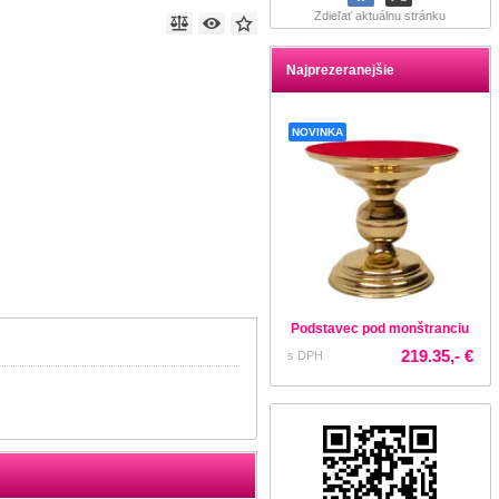
Zdieľať aktuálnu stránku
Najprezeranejšie
NOVINKA
Podstavec pod monštranciu
219.35,- €
s DPH