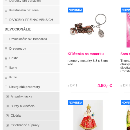
Darčeky pre veriacich
Kresťanská bižutéria
NOVINKA
NOVI
DARČEKY PRE NAJMENŠÍCH
DEVOCIONÁLIE
Devocionálie sv. Benedikta
Drevorezby
Kľúčenka na motorku
Som 
Hostie
rozmery motorky 6,3 x 3 cm
Thoma
kov
otázky
dievča
Ikony
Christi
Kríže
4.80,- €
s DPH
s DPH
Liturgické predmety
Ampulky, tácky
NOVINKA
NOVI
Burzy a kustódiá
Cibória
Celebračné súpravy