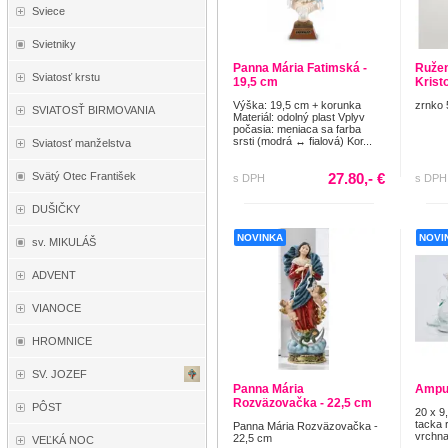
Sviece
Svietniky
Panna Mária Fatimská -
Ružen
Sviatosť krstu
19,5 cm
Krist
Výška: 19,5 cm + korunka
zrnko 
SVIATOSŤ BIRMOVANIA
Materiál: odolný plast Vplyv
počasia: meniaca sa farba
srsti (modrá ↔ fialová) Kor...
Sviatosť manželstva
Svätý Otec František
27.80,- €
s DPH
s DPH
DUŠIČKY
NOVINKA
NOVI
sv. MIKULÁŠ
ADVENT
VIANOCE
HROMNICE
SV. JOZEF
Panna Mária
Ampu
Rozväzovačka - 22,5 cm
PÔST
20 x 9
tacka 
Panna Mária Rozväzovačka -
vrchna
22,5 cm
VEĽKÁ NOC