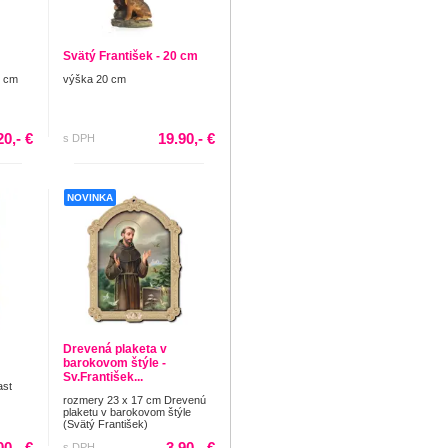
Svätý František - 20 cm
3 cm
výška 20 cm
20,- €
19.90,- €
s DPH
NOVINKA
Drevená plaketa v
barokovom štýle -
Sv.František...
ast
rozmery 23 x 17 cm Drevenú
plaketu v barokovom štýle
(Svätý František)
00,- €
3.90,- €
s DPH