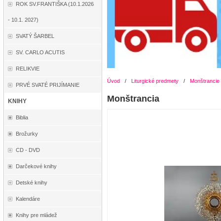
ROK SV.FRANTIŠKA (10.1.2026
- 10.1. 2027)
SVATÝ ŠARBEL
SV. CARLO ACUTIS
RELIKVIE
Úvod
/
Liturgické predmety
/
Monštrancie
PRVÉ SVATÉ PRIJÍMANIE
Monštrancia
KNIHY
Biblia
Brožurky
CD - DVD
Darčekové knihy
Detské knihy
Kalendáre
Knihy pre mládež