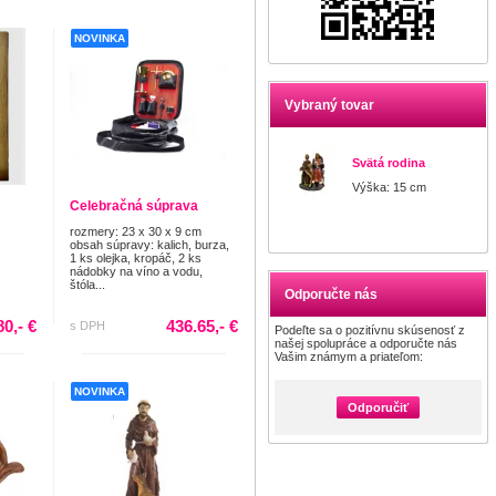
NOVINKA
Vybraný tovar
Svätá rodina
Výška: 15 cm
Celebračná súprava
rozmery: 23 x 30 x 9 cm
obsah súpravy: kalich, burza,
1 ks olejka, kropáč, 2 ks
nádobky na víno a vodu,
štóla...
Odporučte nás
80,- €
436.65,- €
s DPH
Podeľte sa o pozitívnu skúsenosť z
našej spolupráce a odporučte nás
Vašim známym a priateľom:
NOVINKA
Odporučiť