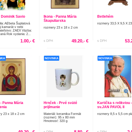
 Dominik Savio
Ikona - Panna Mária
Betlehém
Škapuliarska
ila: Alžbeta Šuplatová
rozmery 33,5 X 9,5 X 2
 kamarát v nebi
rozmery 23 x 18 x 2 cm
teľstvo: ZAEX Väzba:
aná Rok vydania: 2...
1.00,- €
49.20,- €
53.
s DPH
s DPH
NKA
NOVINKA
NOVINKA
 - Panna Mária
Hrnček - Prvé sväté
Kartička s relikviou -
enia
prijímanie
sv.JAN PAVOL II
y 23 x 18 x 2 cm
Materiál: keramika Formát
rozmery 8,5 x 5,5 cm pl
(rozmer): 95 x 80 mm
Hmotnosť: 320 g
49.20,- €
8.80,- €
2.
s DPH
s DPH