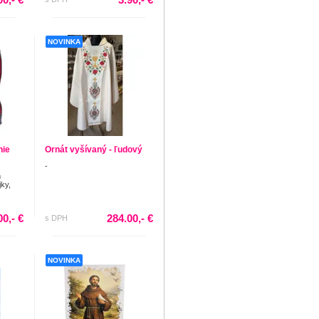
NOVINKA
nie
Ornát vyšívaný - ľudový
-
m
ky,
00,- €
284.00,- €
s DPH
NOVINKA