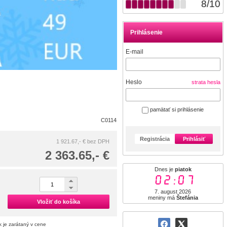
8
/
10
Prihlásenie
E-mail
Heslo
strata hesla
pamätať si prihlásenie
C0114
Registrácia
Prihlásiť
1 921.67,- €
bez DPH
2 363.65,- €
Dnes je
piatok
02:07
7. august 2026
meniny má
Štefánia
Vložiť do košíka
 je zarátaný v cene