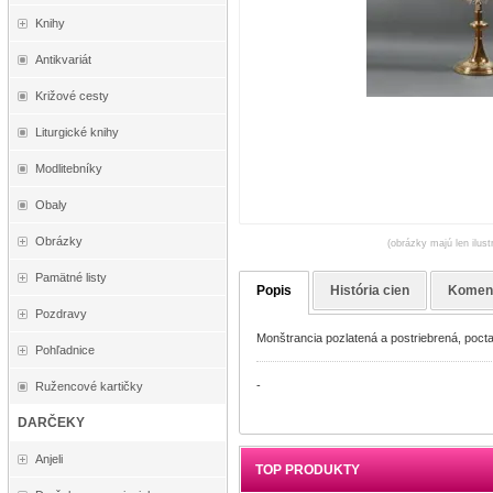
Knihy
Antikvariát
Križové cesty
Liturgické knihy
Modlitebníky
Obaly
Obrázky
(obrázky majú len ilust
Pamätné listy
Popis
História cien
Komen
Pozdravy
Monštrancia pozlatená a postriebrená, poc
Pohľadnice
-
Ružencové kartičky
DARČEKY
Anjeli
TOP PRODUKTY