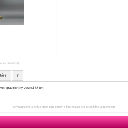
račný charakter)
táre
?
tavec gravirovany vysoká 65 cm
(vyhradzujeme si právo meniť tieto popisy a špecifikácie bez predošlého upozornenia)