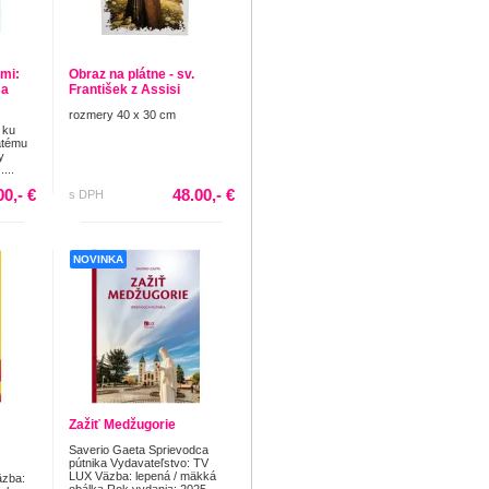
mi:
Obraz na plátne - sv.
sa
František z Assisi
rozmery 40 x 30 cm
 ku
ätému
y
...
00,- €
48.00,- €
s DPH
NOVINKA
Zažiť Medžugorie
Saverio Gaeta Sprievodca
pútnika Vydavateľstvo: TV
LUX Väzba: lepená / mäkká
äzba:
obálka Rok vydania: 2025 ...