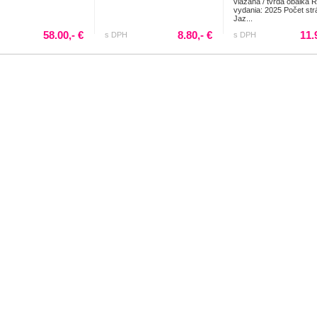
viazaná / tvrdá obálka 
vydania: 2025 Počet str
Jaz...
58.00,- €
8.80,- €
11.
s DPH
s DPH