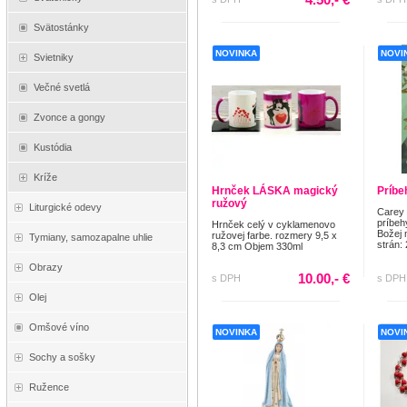
Svätostánky
NOVINKA
NOVI
Svietniky
Večné svetlá
Zvonce a gongy
Kustódia
Kríže
Hrnček LÁSKA magický
Príbe
ružový
Liturgické odevy
Carey
príbeh
Hrnček celý v cyklamenovo
Božej 
ružovej farbe. rozmery 9,5 x
Tymiany, samozapalne uhlie
strán:
8,3 cm Objem 330ml
Obrazy
10.00,- €
s DPH
s DPH
Olej
Omšové víno
NOVINKA
NOVI
Sochy a sošky
Ružence