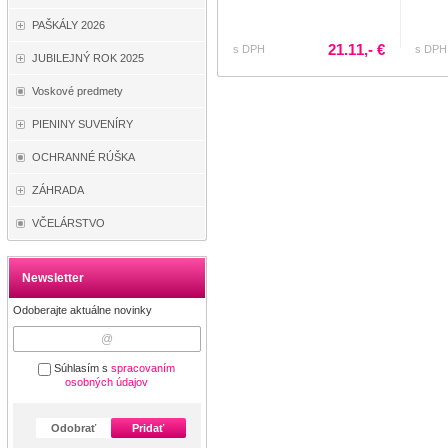
PAŠKÁLY 2026
21.11,- €
s DPH
s DPH
JUBILEJNÝ ROK 2025
Voskové predmety
PIENINY SUVENÍRY
OCHRANNÉ RÚŠKA
ZÁHRADA
VČELÁRSTVO
Newsletter
Odoberajte aktuálne novinky
Súhlasím s
spracovaním
osobných údajov
Odobrať
Pridať