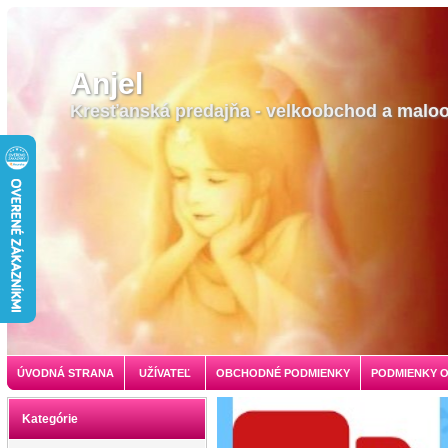
Anjel
Kresťanská predajňa - velkoobchod a malo
ÚVODNÁ STRANA
UŽÍVATEĽ
OBCHODNÉ PODMIENKY
PODMIENKY 
Kategórie