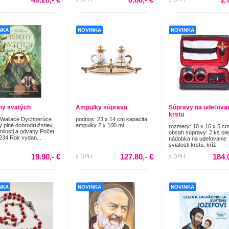
NKA
NOVINKA
NOVINKA
hy svätých
Ampulky súprava
Súpravy na udeľova
krstu
 Wallace Dychberúce
podnos: 23 x 14 cm kapacita
y plné dobrodružstiev,
ampulky 2 x 100 ml
rozmery: 10 x 16 x 5 c
milosti a odvahy Počet
obsah súpravy: 2 ks olej
 234 Rok vydan...
nádobka na udeľovanie
sviatosti krstu, kríž.
19.90,- €
127.80,- €
184.
s DPH
s DPH
NKA
NOVINKA
NOVINKA