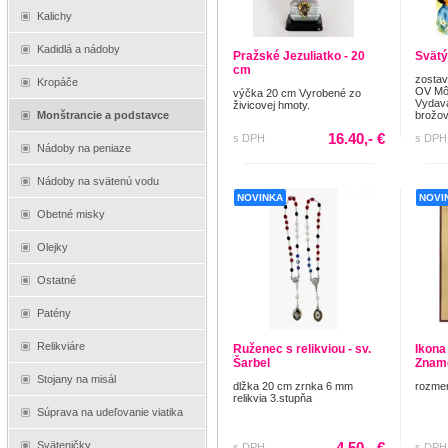
Kalichy
Kadidlá a nádoby
Pražské Jezuliatko - 20
Svätý
cm
zostav
Kropáče
OV Môj
výčka 20 cm Vyrobené zo
Vydava
živicovej hmoty.
Monštrancie a podstavce
brožov
16.40,- €
s DPH
s DPH
Nádoby na peniaze
Nádoby na svätenú vodu
NOVINKA
NOVI
Obetné misky
Olejky
Ostatné
Patény
Relikviáre
Ruženec s relikviou - sv.
Ikona
Šarbel
Znam
Stojany na misál
dlžka 20 cm zrnka 6 mm
rozmer
relikvia 3.stupňa
Súprava na udeľovanie viatika
4.50,- €
Sväteničky
s DPH
s DPH