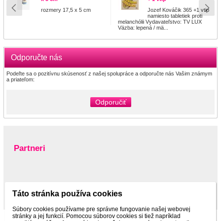
rozmery 17,5 x 5 cm
Jozef Kováčik 365 +1 vtip
namiesto tabletiek proti
melanchólii Vydavateľstvo: TV LUX
Väzba: lepená / mä...
Odporučte nás
Podeľte sa o pozitívnu skúsenosť z našej spolupráce a odporučte nás Vašim známym
a priateľom:
Odporučiť
Partneri
www.pltnictvo.eu
Táto stránka používa cookies
Súbory cookies používame pre správne fungovanie našej webovej
stránky a jej funkcií. Pomocou súborov cookies si tiež napríklad