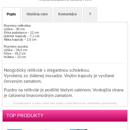
Popis
História cien
Komentáre
?
Rozmery relikviára:
výška – 30 cm
šírka podstavca – 12 cm
priemer kapsuly – 7,1 cm
hĺbka kapsuly – 2,5 cm
Rozmery puzdra:
výška – 34,5 cm
šírka – 18,2 cm
hrúbka – 13 cm
Neogotický relikviár s elegantnou schránkou.
Vyrobený zo zlátenej mosadze. Vnútro kapsuly je vystlané
červeným zamatom.
Puzdro na relikviár je podšité bielym saténom. Vonkajšia strana
je čalúnená tmavomodrým zamatom.
(vyhradzujeme si právo meniť tieto popisy a špecifikácie bez predošlého upozornenia)
TOP PRODUKTY