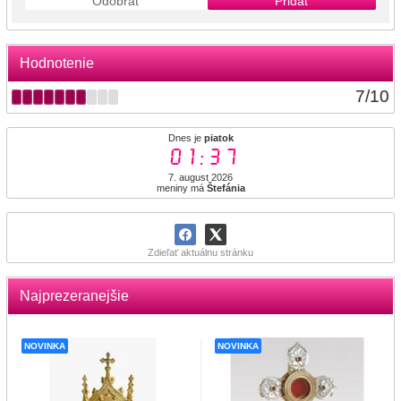
Odobrať
Pridať
Hodnotenie
7
/
10
Dnes je
piatok
01:37
7. august 2026
meniny má
Štefánia
Zdieľať aktuálnu stránku
Najprezeranejšie
NOVINKA
NOVINKA