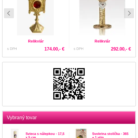
Relikviár
Relikviár
174.00,- €
292.00,- €
s DPH
s DPH
Vybraný tovar
Svieca s nálepkou - 17,5
Svokrina stolička - 365
x 5 cm
+ 1 vtip