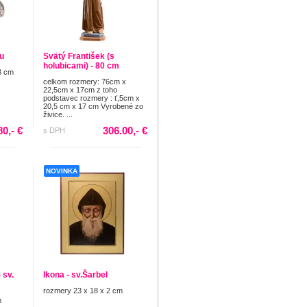
u
Svätý František (s
holubicami) - 80 cm
3 cm
celkom rozmery: 76cm x
22,5cm x 17cm z toho
podstavec rozmery : ť,5cm x
20,5 cm x 17 cm Vyrobené zo
živice. ...
80,- €
306.00,- €
s DPH
NOVINKA
 sv.
Ikona - sv.Šarbel
rozmery 23 x 18 x 2 cm
m