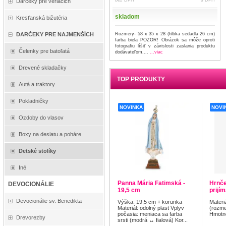
Darčeky pre veriacich
skladom
Kresťanská bižutéria
Rozmery- 58 x 35 x 28 (hĺbka sedadla 26 cm)
DARČEKY PRE NAJMENŠÍCH
farba biela POZOR! Obrázok sa môže oproti
fotografiu líšiť v závislosti zaslania produktu
Čelenky pre batoľatá
dodávateľom,...
...viac
Drevené skladačky
TOP PRODUKTY
Autá a traktory
Pokladničky
NOVINKA
NOVI
Ozdoby do vlasov
Boxy na desiatu a poháre
Detské stolíky
Iné
Panna Mária Fatimská -
Hrnče
DEVOCIONÁLIE
19,5 cm
prijí
Devocionálie sv. Benedikta
Výška: 19,5 cm + korunka
Materi
Materiál: odolný plast Vplyv
(rozme
počasia: meniaca sa farba
Hmotno
Drevorezby
srsti (modrá ↔ fialová) Kor...