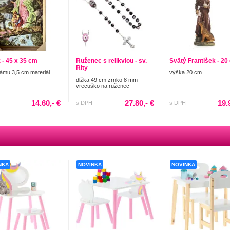
 - 45 x 35 cm
Ruženec s relikviou - sv.
Svätý František - 20
Rity
rámu 3,5 cm materiál
výška 20 cm
dlžka 49 cm zrnko 8 mm
vrecuško na ruženec
14.60,- €
27.80,- €
19.
s DPH
s DPH
NKA
NOVINKA
NOVINKA