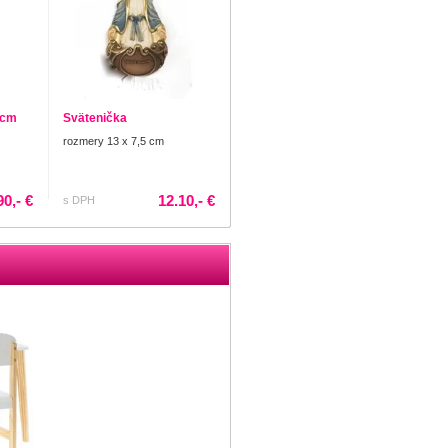
 cm
Svätenička
rozmery 13 x 7,5 cm
90,- €
12.10,- €
s DPH