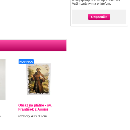
našej spolupráce a odporučte nás
Vašim známym a priateľom:
Odporučiť
NOVINKA
Obraz na plátne - sv.
František z Assisi
m
rozmery 40 x 30 cm