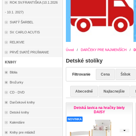
ROK SV.FRANTIŠKA (10.1.2026
- 10.1. 2027)
SVATÝ ŠARBEL
SV. CARLO ACUTIS
RELIKVIE
Úvod
/
DARČEKY PRE NAJMENŠÍCH
/
D
PRVÉ SVATÉ PRIJÍMANIE
Detské stolíky
KNIHY
Biblia
Filtrovanie
Cena
Štítok
Brožurky
Abecedné
Najlacnejšie
CD - DVD
Darčekové knihy
Detská lavica na hračky biely
DAISY
Detské knihy
NOVINKA
Kalendáre
Knihy pre mládež