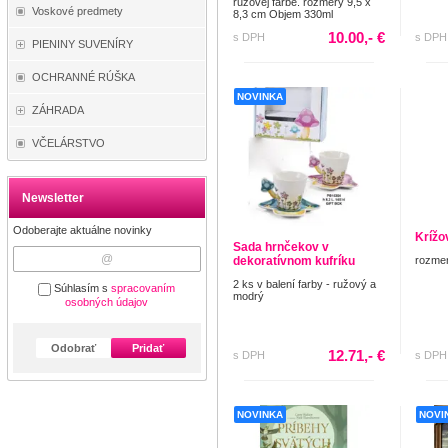
ružovej farbe. rozmery 9,5 x
Voskové predmety
8,3 cm Objem 330ml
10.00,- €
s DPH
s DPH
PIENINY SUVENÍRY
OCHRANNÉ RÚŠKA
NOVINKA
ZÁHRADA
VČELÁRSTVO
Newsletter
Odoberajte aktuálne novinky
Krížo
Sada hrnčekov v
dekoratívnom kufríku
rozmer
2 ks v balení farby - ružový a
Súhlasím s
spracovaním
modrý
osobných údajov
Odobrať
Pridať
12.71,- €
s DPH
s DPH
NOVINKA
NOVI