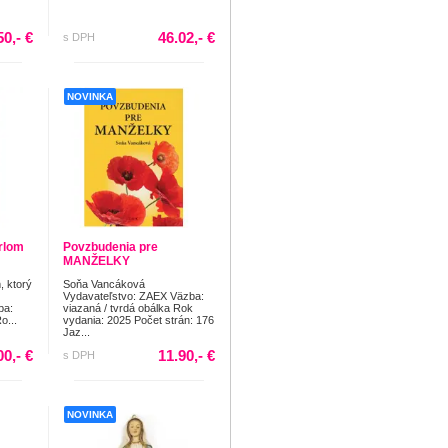
50,- €
46.02,- €
s DPH
NOVINKA
rlom
Povzbudenia pre
MANŽELKY
, ktorý
Soňa Vancáková
Vydavateľstvo: ZAEX Väzba:
ba:
viazaná / tvrdá obálka Rok
o...
vydania: 2025 Počet strán: 176
Jaz...
00,- €
11.90,- €
s DPH
NOVINKA