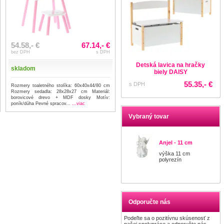
54.58,- €
67.14,- €
bez DPH
s DPH
Detská lavica na hračky
skladom
biely DAISY
55.35,- €
s DPH
Rozmery toaletného stolíka: 60x40x44/80 cm
Rozmery sedadla: 28x28x27 cm Materiál:
borovicové drevo + MDF dosky Motív:
poník/dúha Pevné spracov...
...viac
Vybraný tovar
Anjel - 11 cm
výška 11 cm
polyrezín
Odporučte nás
Podeľte sa o pozitívnu skúsenosť z