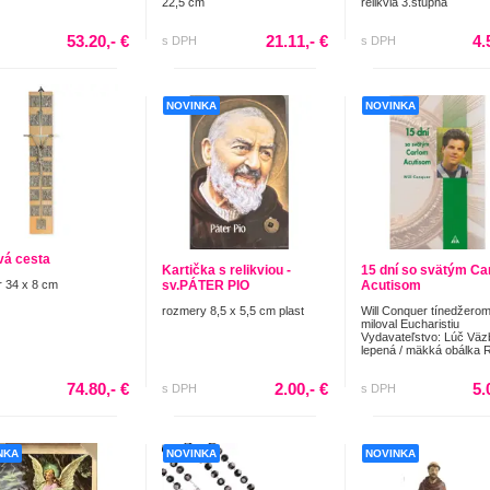
22,5 cm
relikvia 3.stupňa
53.20,- €
21.11,- €
4.
s DPH
s DPH
NOVINKA
NOVINKA
vá cesta
Kartička s relikviou -
15 dní so svätým Ca
 34 x 8 cm
sv.PÁTER PIO
Acutisom
rozmery 8,5 x 5,5 cm plast
Will Conquer tínedžerom
miloval Eucharistiu
Vydavateľstvo: Lúč Väz
lepená / mäkká obálka R
74.80,- €
2.00,- €
5.
s DPH
s DPH
NKA
NOVINKA
NOVINKA