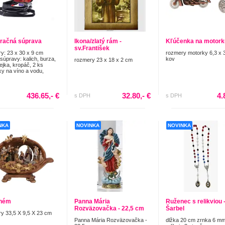
račná súprava
Ikona/zlatý rám -
Kľúčenka na motork
sv.František
y: 23 x 30 x 9 cm
rozmery motorky 6,3 x 
súpravy: kalich, burza,
kov
rozmery 23 x 18 x 2 cm
lejka, kropáč, 2 ks
y na víno a vodu,
436.65,- €
32.80,- €
4.
s DPH
s DPH
NKA
NOVINKA
NOVINKA
ehém
Panna Mária
Ruženec s relikviou -
Rozväzovačka - 22,5 cm
Šarbel
y 33,5 X 9,5 X 23 cm
Panna Mária Rozväzovačka -
dlžka 20 cm zrnka 6 m