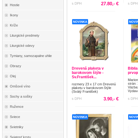
27.80,- €
s DPH
s DPH
Hostie
Ikony
NOVINKA
NOVI
Kríže
Liturgické predmety
Liturgické odevy
Tymiany, samozapalne uhlie
Obrazy
Drevená plaketa v
Biblia
barokovom štýle -
prvop
Olej
Sv.František...
Mario
strán:
rozmery 23 x 17 cm Drevenú
Omšové víno
Väzba:
plaketu v barokovom štýle
Vydava
(Svätý František)
Sochy a sošky
3.90,- €
s DPH
s DPH
Ružence
Sviece
NOVINKA
NOVI
Svietniky
Sviatosť krstu