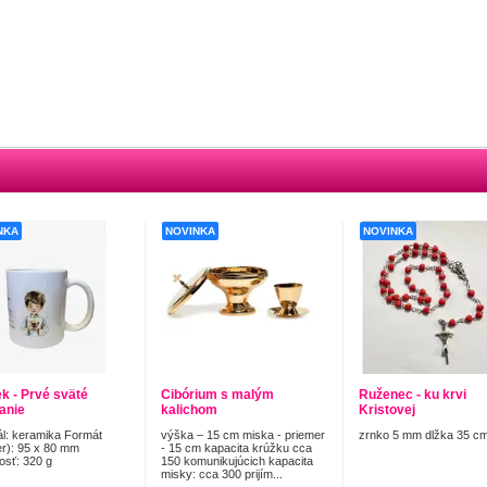
NKA
NOVINKA
NOVINKA
k - Prvé sväté
Cibórium s malým
Ruženec - ku krvi
manie
kalichom
Kristovej
ál: keramika Formát
výška – 15 cm miska - priemer
zrnko 5 mm dlžka 35 c
r): 95 x 80 mm
- 15 cm kapacita krúžku cca
sť: 320 g
150 komunikujúcich kapacita
misky: cca 300 prijím...