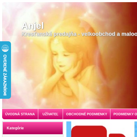
Anjel
Kresťanská predajňa - velkoobchod a malo
ÚVODNÁ STRANA
UŽÍVATEĽ
OBCHODNÉ PODMIENKY
PODMIENKY 
Kategórie