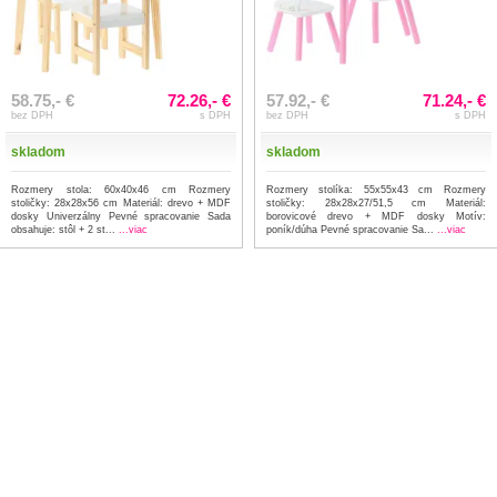
58.75,- €
72.26,- €
57.92,- €
71.24,- €
bez DPH
s DPH
bez DPH
s DPH
skladom
skladom
Rozmery stola: 60x40x46 cm Rozmery
Rozmery stolíka: 55x55x43 cm Rozmery
stoličky: 28x28x56 cm Materiál: drevo + MDF
stoličky: 28x28x27/51,5 cm Materiál:
dosky Univerzálny Pevné spracovanie Sada
borovicové drevo + MDF dosky Motív:
obsahuje: stôl + 2 st...
...viac
poník/dúha Pevné spracovanie Sa...
...viac