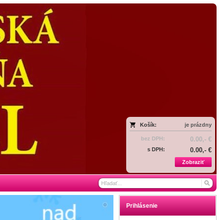
Košík:
je prázdny
bez DPH:
0.00,- €
s DPH:
0.00,- €
Zobraziť
Prihlásenie