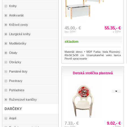
Knihy
Antikvariát
Križové cesty
45.00,- €
55.35,- €
bez DPH
s DPH
Liturgické knihy
skladom
Modlitebníky
Materiál: drevo + MDF Farba: biela Rozmery:
Obaly
60x34,5x56 cm Uzamykateľné veko lavica
Pevné spracovanie
Obrázky
Pamätné listy
Detská stolička plastová
Pozdravy
Pohľadnice
Ružencové kartičky
DARČEKY
Anjeli
7.33,- €
9.02,- €
bez DPH
s DPH