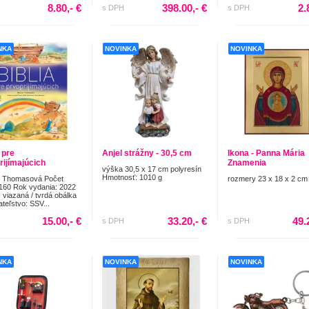
8.80,- €
398.00,- €
2.
s DPH
s DPH
NKA
NOVINKA
NOVINKA
 pre
Anjel strážny - 30,5 cm
Ikona - Panna Mária
rijímajúcich
Znamenia
výška 30,5 x 17 cm polyresín
Hmotnosť: 1010 g
n Thomasová Počet
rozmery 23 x 18 x 2 cm
 160 Rok vydania: 2022
 viazaná / tvrdá obálka
teľstvo: SSV...
15.00,- €
33.20,- €
49.
s DPH
s DPH
NKA
NOVINKA
NOVINKA