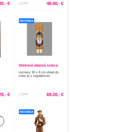
80,- €
48.00,- €
s DPH
NOVINKA
Vosková olejová svieca
rozmery 30 x 8 cm vklad do
sviec je s regulátorom
20,- €
69.20,- €
s DPH
NOVINKA