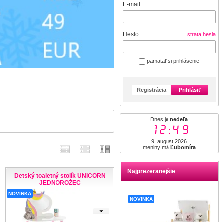
E-mail
Heslo
strata hesla
pamätať si prihlásenie
Registrácia
Prihlásiť
Dnes je
nedeľa
12:49
9. august 2026
meniny má
Ľubomíra
Najprezeranejšie
Detský toaletný stolík UNICORN
JEDNOROŽEC
NOVINKA
NOVINKA