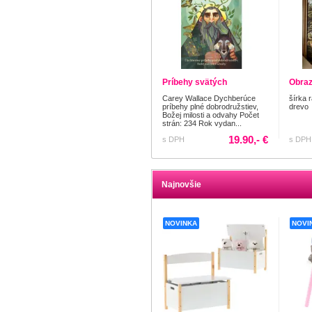
Príbehy svätých
Obraz
Carey Wallace Dychberúce
šírka 
príbehy plné dobrodružstiev,
drevo
Božej milosti a odvahy Počet
strán: 234 Rok vydan...
19.90,- €
s DPH
s DPH
Najnovšie
NOVINKA
NOVI