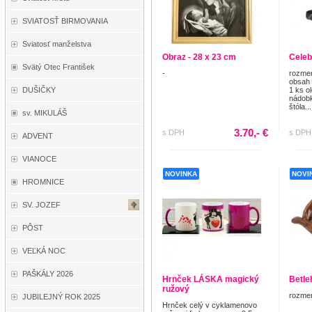
SVIATOSŤ BIRMOVANIA
Sviatosť manželstva
Obraz - 28 x 23 cm
Celeb
Svätý Otec František
-
rozmer
obsah 
DUŠIČKY
1 ks o
nádobk
štóla...
sv. MIKULÁŠ
3.70,- €
s DPH
s DPH
ADVENT
VIANOCE
NOVINKA
NOVI
HROMNICE
SV. JOZEF
PÔST
VEĽKÁ NOC
PAŠKÁLY 2026
Hrnček LÁSKA magický
Betl
ružový
rozmer
JUBILEJNÝ ROK 2025
Hrnček celý v cyklamenovo