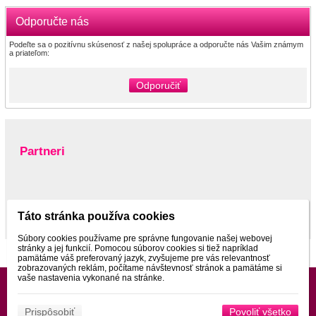
Odporučte nás
Podeľte sa o pozitívnu skúsenosť z našej spolupráce a odporučte nás Vašim známym
a priateľom:
Odporučiť
Partneri
www.pltnictvo.eu
Táto stránka používa cookies
Súbory cookies používame pre správne fungovanie našej webovej
stránky a jej funkcií. Pomocou súborov cookies si tiež napríklad
pamätáme váš preferovaný jazyk, zvyšujeme pre vás relevantnosť
zobrazovaných reklám, počítame návštevnosť stránok a pamätáme si
vaše nastavenia vykonané na stránke.
Prispôsobiť
Povoliť všetko