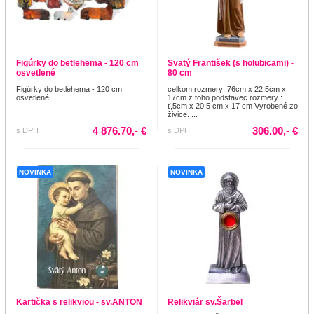
Figúrky do betlehema - 120 cm
Svätý František (s holubicami) -
osvetlené
80 cm
Figúrky do betlehema - 120 cm
celkom rozmery: 76cm x 22,5cm x
osvetlené
17cm z toho podstavec rozmery :
ť,5cm x 20,5 cm x 17 cm Vyrobené zo
živice. ...
4 876.70,- €
306.00,- €
s DPH
s DPH
NOVINKA
NOVINKA
Kartička s relikviou - sv.ANTON
Relikviár sv.Šarbel