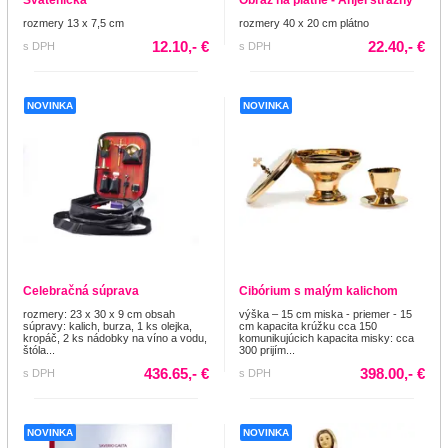
rozmery 13 x 7,5 cm
rozmery 40 x 20 cm plátno
12.10,- €
22.40,- €
s DPH
s DPH
NOVINKA
NOVINKA
Celebračná súprava
Cibórium s malým kalichom
rozmery: 23 x 30 x 9 cm obsah
výška – 15 cm miska - priemer - 15
súpravy: kalich, burza, 1 ks olejka,
cm kapacita krúžku cca 150
kropáč, 2 ks nádobky na víno a vodu,
komunikujúcich kapacita misky: cca
štóla...
300 prijím...
436.65,- €
398.00,- €
s DPH
s DPH
NOVINKA
NOVINKA