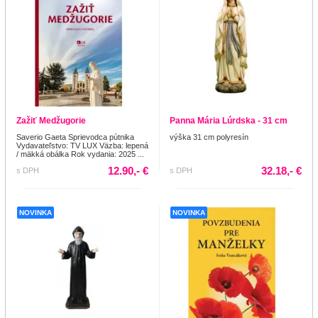
Zažiť Medžugorie
Panna Mária Lúrdska - 31 cm
Saverio Gaeta Sprievodca pútnika
výška 31 cm polyresín
Vydavateľstvo: TV LUX Väzba: lepená
/ mäkká obálka Rok vydania: 2025 ...
12.90,- €
32.18,- €
s DPH
s DPH
NOVINKA
NOVINKA