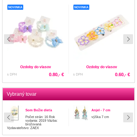
NOVINKA
NOVINKA
Ozdoby do vlasov
Ozdoby do vlasov
0.80,- €
0.60,- €
s DPH
s DPH
Vybraný tovar
Som Božie dieťa
Anjel - 7 cm
Počet strán: 16 Rok
výška 7 cm
vydania: 2019 Väzba:
brožovaná
Vydavateľstvo: ZAEX