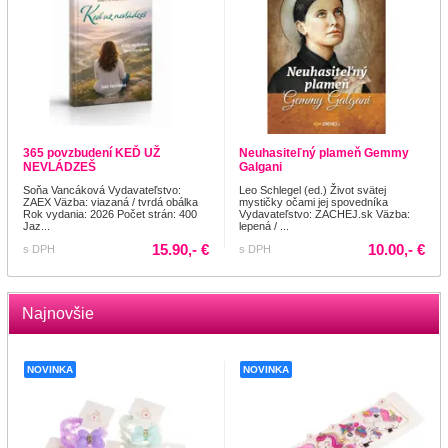
365 povzbudení KEĎ UŽ
Neuhasiteľný plameň Gemmy
NEVLÁDZEŠ
Galgani
Soňa Vancáková Vydavateľstvo:
Leo Schlegel (ed.) Život svätej
ZAEX Väzba: viazaná / tvrdá obálka
mystičky očami jej spovedníka
Rok vydania: 2026 Počet strán: 400
Vydavateľstvo: ZACHEJ.sk Väzba:
Jaz...
lepená / ...
15.90,- €
10.00,- €
s DPH
s DPH
Najnovšie
NOVINKA
NOVINKA