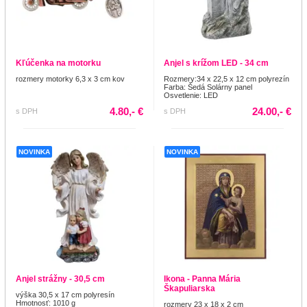
Kľúčenka na motorku
Anjel s krížom LED - 34 cm
rozmery motorky 6,3 x 3 cm kov
Rozmery:34 x 22,5 x 12 cm polyrezín
Farba: Šedá Solárny panel
Osvetlenie: LED
4.80,- €
24.00,- €
s DPH
s DPH
NOVINKA
NOVINKA
Anjel strážny - 30,5 cm
Ikona - Panna Mária
Škapuliarska
výška 30,5 x 17 cm polyresín
Hmotnosť: 1010 g
rozmery 23 x 18 x 2 cm