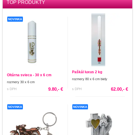
TOP PRODUKTY
NOVINKA
Paškál luxus 2 kg
Oltárna svieca - 30 x 6 cm
rozmery 80 x 6 cm biely
rozmery 30 x 6 cm
9.80,- €
62.00,- €
s DPH
s DPH
NOVINKA
NOVINKA