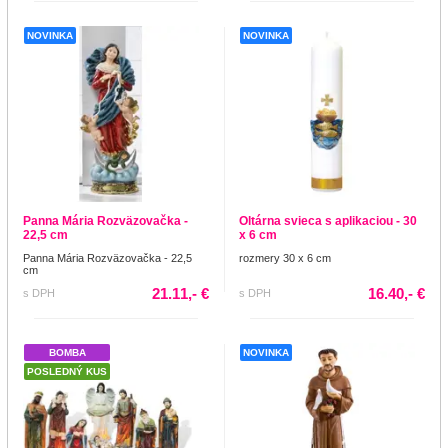
NOVINKA
NOVINKA
Panna Mária Rozväzovačka -
Oltárna svieca s aplikaciou - 30
22,5 cm
x 6 cm
Panna Mária Rozväzovačka - 22,5
rozmery 30 x 6 cm
cm
21.11,- €
16.40,- €
s DPH
s DPH
BOMBA
NOVINKA
POSLEDNÝ KUS