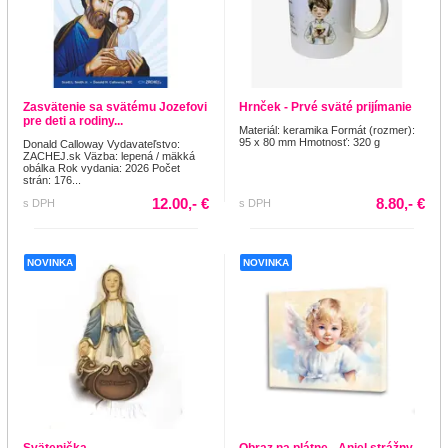
Zasvätenie sa svätému Jozefovi
Hrnček - Prvé sväté prijímanie
pre deti a rodiny...
Materiál: keramika Formát (rozmer):
95 x 80 mm Hmotnosť: 320 g
Donald Calloway Vydavateľstvo:
ZACHEJ.sk Väzba: lepená / mäkká
obálka Rok vydania: 2026 Počet
strán: 176...
12.00,- €
8.80,- €
s DPH
s DPH
NOVINKA
NOVINKA
Svätenička
Obraz na plátne - Anjel strážny