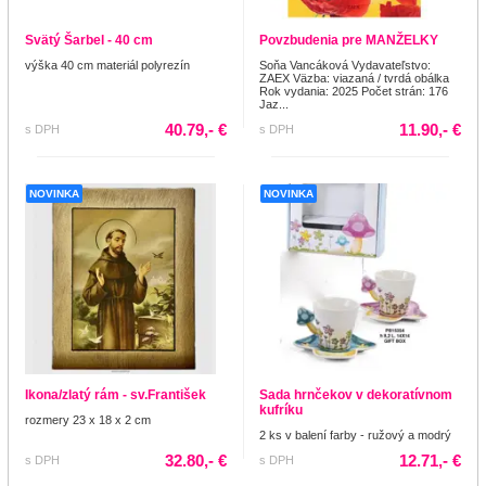
Svätý Šarbel - 40 cm
Povzbudenia pre MANŽELKY
výška 40 cm materiál polyrezín
Soňa Vancáková Vydavateľstvo:
ZAEX Väzba: viazaná / tvrdá obálka
Rok vydania: 2025 Počet strán: 176
Jaz...
40.79,- €
11.90,- €
s DPH
s DPH
NOVINKA
NOVINKA
Ikona/zlatý rám - sv.František
Sada hrnčekov v dekoratívnom
kufríku
rozmery 23 x 18 x 2 cm
2 ks v balení farby - ružový a modrý
32.80,- €
12.71,- €
s DPH
s DPH