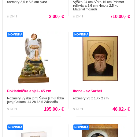
rozmery 8,5 x 5,5 cm plast
Výška 24 cm Šírka 16 cm Priemer
relikviara 3,6 cm Hmota 2,5 kg
Materiál mosadz
2.00,- €
710.00,- €
s DPH
s DPH
NOVINKA
NOVINKA
Pokladnička anjel - 45 cm
Ikona - sv.Šarbel
Rozmery výška [cm] Šírka [cm] Hĺbka
rozmery 23 x 18 x 2 cm
[cm] Celkom. 44 28 18.5 Základňa ...
195.00,- €
46.02,- €
s DPH
s DPH
NOVINKA
NOVINKA