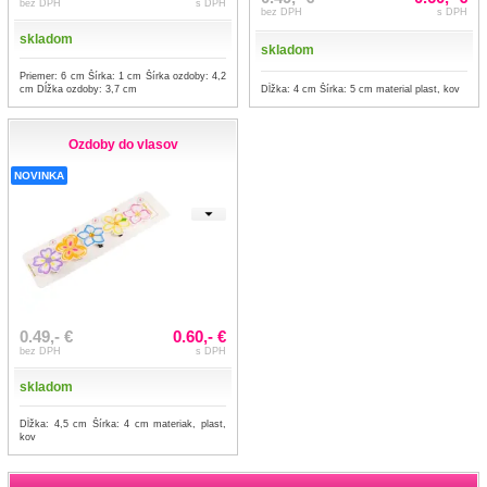
bez DPH
s DPH
bez DPH
s DPH
skladom
skladom
Priemer: 6 cm Šírka: 1 cm Šírka ozdoby: 4,2
cm Dĺžka ozdoby: 3,7 cm
Dĺžka: 4 cm Šírka: 5 cm material plast, kov
Ozdoby do vlasov
NOVINKA
0.49,- €
0.60,- €
bez DPH
s DPH
skladom
Dĺžka: 4,5 cm Šírka: 4 cm materiak, plast,
kov