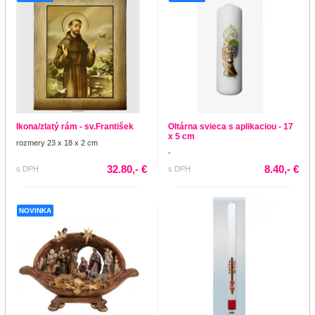
Ikona/zlatý rám - sv.František
Oltárna svieca s aplikaciou - 17
x 5 cm
rozmery 23 x 18 x 2 cm
-
32.80,- €
8.40,- €
s DPH
s DPH
NOVINKA