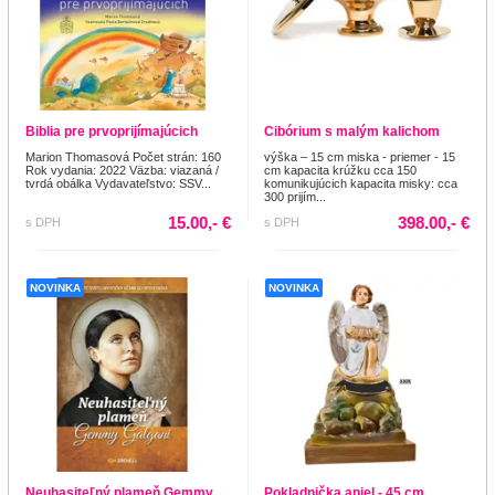
Biblia pre prvoprijímajúcich
Cibórium s malým kalichom
Marion Thomasová Počet strán: 160
výška – 15 cm miska - priemer - 15
Rok vydania: 2022 Väzba: viazaná /
cm kapacita krúžku cca 150
tvrdá obálka Vydavateľstvo: SSV...
komunikujúcich kapacita misky: cca
300 prijím...
15.00,- €
398.00,- €
s DPH
s DPH
NOVINKA
NOVINKA
Neuhasiteľný plameň Gemmy
Pokladnička anjel - 45 cm