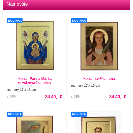
Najnovšie
NOVINKA
NOVINKA
Ikona - Panna Mária,
Ikona - sv.Filoména
rozväzovačka uzlov
rozmery 17 x 13 cm
rozmery 17 x 13 cm
34.40,- €
34.40,- €
s DPH
s DPH
NOVINKA
NOVINKA