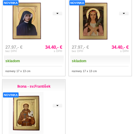
NOVINKA
NOVINKA
27.97,- €
34.40,- €
27.97,- €
34.40,- €
bez DPH
s DPH
bez DPH
s DPH
skladom
skladom
rozmery 17 x 13 cm
rozmery 17 x 13 cm
Ikona - sv.František
NOVINKA