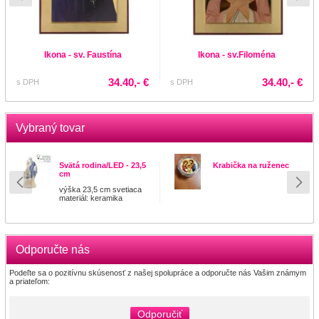
Ikona - sv. Faustína
Ikona - sv.Filoména
34.40,- €
34.40,- €
s DPH
s DPH
Vybraný tovar
Svätá rodina/LED - 23,5
Krabička na ruženec
cm
výška 23,5 cm svetiaca
materiál: keramika
Odporučte nás
Podeľte sa o pozitívnu skúsenosť z našej spolupráce a odporučte nás Vašim známym
a priateľom:
Odporučiť