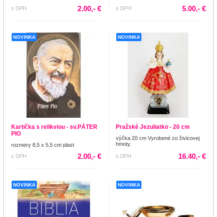
2.00,- €
5.00,- €
s DPH
s DPH
NOVINKA
NOVINKA
Kartička s relikviou - sv.PÁTER
Pražské Jezuliatko - 20 cm
PIO
výčka 20 cm Vyrobené zo živicovej
hmoty.
rozmery 8,5 x 5,5 cm plast
2.00,- €
16.40,- €
s DPH
s DPH
NOVINKA
NOVINKA