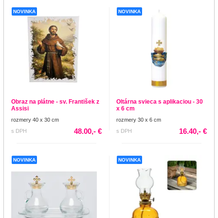
NOVINKA
NOVINKA
Obraz na plátne - sv. František z
Oltárna svieca s aplikaciou - 30
Assisi
x 6 cm
rozmery 40 x 30 cm
rozmery 30 x 6 cm
48.00,- €
16.40,- €
s DPH
s DPH
NOVINKA
NOVINKA