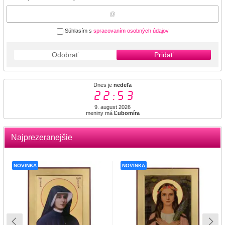
Súhlasím s
spracovaním osobných údajov
Odobrať
Pridať
Dnes je
nedeľa
22:53
9. august 2026
meniny má
Ľubomíra
Najprezeranejšie
NOVINKA
NOVINKA