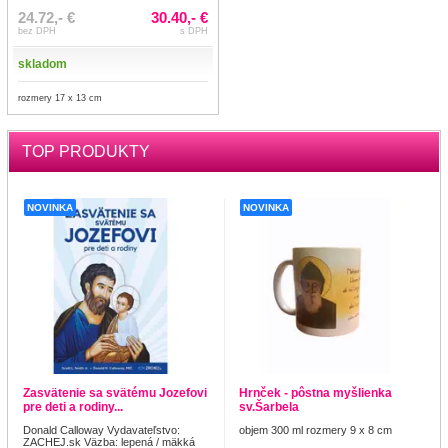
24.72,- €
30.40,- €
bez DPH
s DPH
skladom
rozmery 17 x 13 cm
TOP PRODUKTY
NOVINKA
NOVINKA
Zasvätenie sa svätému Jozefovi
Hrnček - pôstna myšlienka
pre deti a rodiny...
sv.Šarbela
Donald Calloway Vydavateľstvo:
objem 300 ml rozmery 9 x 8 cm
ZACHEJ.sk Väzba: lepená / mäkká