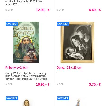
obálka Rok vydania: 2026 Počet
strán: 176...
12.00,- €
8.80,- €
s DPH
s DPH
NOVINKA
NOVINKA
Príbehy svätých
Obraz - 28 x 23 cm
Carey Wallace Dychberúce príbehy
-
plné dobrodružstiev, Božej milosti a
odvahy Počet strán: 234 Rok vydan...
19.90,- €
3.70,- €
s DPH
s DPH
NOVINKA
NOVINKA