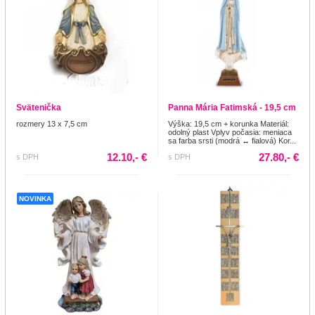
Svätenička
Panna Mária Fatimská - 19,5 cm
rozmery 13 x 7,5 cm
Výška: 19,5 cm + korunka Materiál:
odolný plast Vplyv počasia: meniaca
sa farba srsti (modrá ↔ fialová) Kor...
12.10,- €
27.80,- €
s DPH
s DPH
NOVINKA