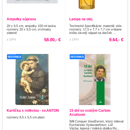
Ampulky súprava
Lampa na olej
20 x 9,5 cm, ampulky 100 ml tacka
Technické špecifikácie: materiál: sklo
rozmery 20 x 9,5 cm, vrchnaky
rozmery: 17,5 x 7,7 x 7,7 cm vrátane
zlatené
knôtu skvelý nápad na darček ...
58.00,- €
9.64,- €
s DPH
s DPH
NOVINKA
NOVINKA
Kartička s relikviou - sv.ANTON
15 dní so svätým Carlom
Acutisom
rozmery 8,5 x 5,5 cm plast
Will Conquer tínedžerom, ktorý miloval
Eucharistiu Vydavateľstvo: Lúč
Väzba: lepená / mäkká obálka Ro...