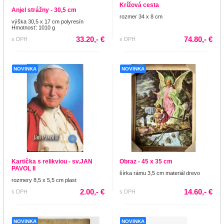
Krížová cesta
Anjel strážny - 30,5 cm
rozmer 34 x 8 cm
výška 30,5 x 17 cm polyresín
Hmotnosť: 1010 g
33.20,- €
74.80,- €
s DPH
s DPH
NOVINKA
NOVINKA
Kartička s relikviou - sv.JAN
Obraz - 45 x 35 cm
PAVOL II
šírka rámu 3,5 cm materiál drevo
rozmery 8,5 x 5,5 cm plast
2.00,- €
14.60,- €
s DPH
s DPH
NOVINKA
NOVINKA