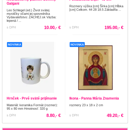
Galgani
Rozmery výška [cm] Šírka [cm] Hĺbka
[cm] Celkom. 44 28 18.5 Základňa ...
Leo Schlegel (ed.) Život svätej
mystičky očami jej spovedníka
Vydavateľstvo: ZACHEJ.sk Väzba:
lepená / ...
10.00,- €
195.00,- €
s DPH
s DPH
NOVINKA
NOVINKA
Hrnček - Prvé sväté prijímanie
Ikona - Panna Mária Znamenia
Materiál: keramika Formát (rozmer):
rozmery 23 x 18 x 2 cm
95 x 80 mm Hmotnosť: 320 g
8.80,- €
49.20,- €
s DPH
s DPH