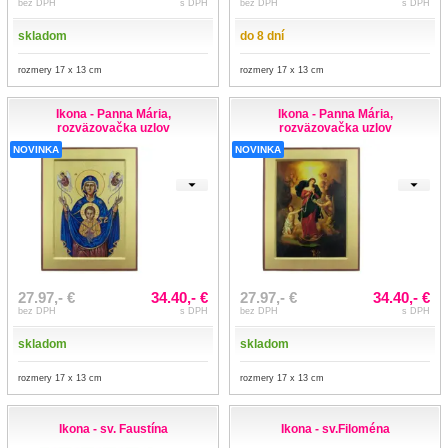
bez DPH
s DPH
bez DPH
s DPH
skladom
do 8 dní
rozmery 17 x 13 cm
rozmery 17 x 13 cm
Ikona - Panna Mária,
Ikona - Panna Mária,
rozväzovačka uzlov
rozväzovačka uzlov
NOVINKA
NOVINKA
27.97,- €
34.40,- €
27.97,- €
34.40,- €
bez DPH
s DPH
bez DPH
s DPH
skladom
skladom
rozmery 17 x 13 cm
rozmery 17 x 13 cm
Ikona - sv. Faustína
Ikona - sv.Filoména