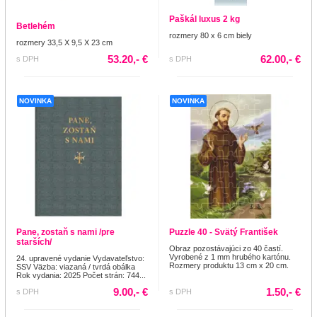
Paškál luxus 2 kg
Betlehém
rozmery 80 x 6 cm biely
rozmery 33,5 X 9,5 X 23 cm
53.20,- €
62.00,- €
s DPH
s DPH
NOVINKA
NOVINKA
Pane, zostaň s nami /pre
Puzzle 40 - Svätý František
starších/
Obraz pozostávajúci zo 40 častí.
Vyrobené z 1 mm hrubého kartónu.
24. upravené vydanie Vydavateľstvo:
Rozmery produktu 13 cm x 20 cm.
SSV Väzba: viazaná / tvrdá obálka
Rok vydania: 2025 Počet strán: 744...
9.00,- €
1.50,- €
s DPH
s DPH