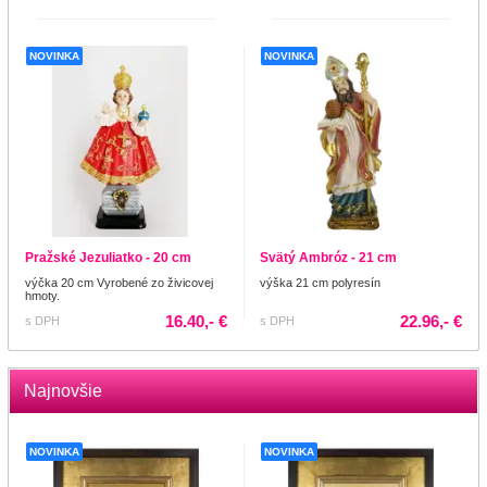
NOVINKA
NOVINKA
Pražské Jezuliatko - 20 cm
Svätý Ambróz - 21 cm
výčka 20 cm Vyrobené zo živicovej
výška 21 cm polyresín
hmoty.
16.40,- €
22.96,- €
s DPH
s DPH
Najnovšie
NOVINKA
NOVINKA