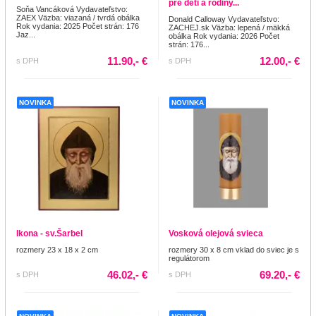
pre deti a rodiny...
Soňa Vancáková Vydavateľstvo:
ZAEX Väzba: viazaná / tvrdá obálka
Donald Calloway Vydavateľstvo:
Rok vydania: 2025 Počet strán: 176
ZACHEJ.sk Väzba: lepená / mäkká
Jaz...
obálka Rok vydania: 2026 Počet
strán: 176...
11.90,- €
12.00,- €
s DPH
s DPH
NOVINKA
NOVINKA
Ikona - sv.Šarbel
Vosková olejová svieca
rozmery 23 x 18 x 2 cm
rozmery 30 x 8 cm vklad do sviec je s
regulátorom
46.02,- €
69.20,- €
s DPH
s DPH