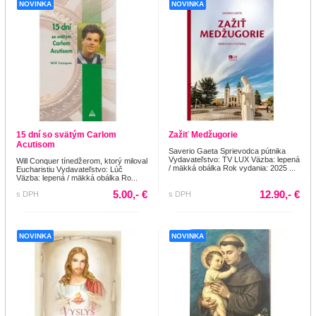
NOVINKA
NOVINKA
15 dní so svätým Carlom
Zažiť Medžugorie
Acutisom
Saverio Gaeta Sprievodca pútnika
Vydavateľstvo: TV LUX Väzba: lepená
Will Conquer tínedžerom, ktorý miloval
/ mäkká obálka Rok vydania: 2025 ...
Eucharistiu Vydavateľstvo: Lúč
Väzba: lepená / mäkká obálka Ro...
5.00,- €
12.90,- €
s DPH
s DPH
NOVINKA
NOVINKA