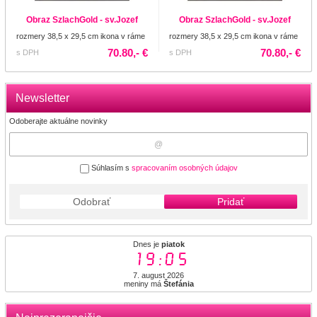
Obraz SzlachGold - sv.Jozef
Obraz SzlachGold - sv.Jozef
rozmery 38,5 x 29,5 cm ikona v ráme
rozmery 38,5 x 29,5 cm ikona v ráme
70.80,- €
70.80,- €
s DPH
s DPH
Newsletter
Odoberajte aktuálne novinky
Súhlasím s
spracovaním osobných údajov
Odobrať
Pridať
Dnes je
piatok
19:05
7. august 2026
meniny má
Štefánia