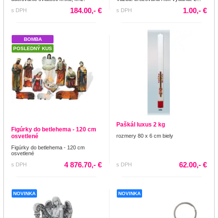
184.00,- €
1.00,- €
s DPH
s DPH
BOMBA
POSLEDNÝ KUS
Paškál luxus 2 kg
Figúrky do betlehema - 120 cm
osvetlené
rozmery 80 x 6 cm biely
Figúrky do betlehema - 120 cm
osvetlené
4 876.70,- €
62.00,- €
s DPH
s DPH
NOVINKA
NOVINKA