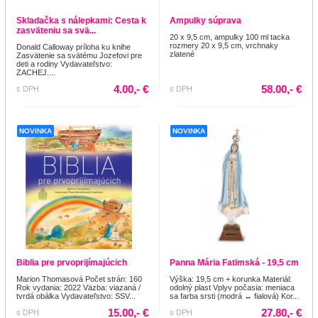
Skladačka s nálepkami: Cesta k
Ampulky súprava
zasväteniu sa svä...
20 x 9,5 cm, ampulky 100 ml tacka
rozmery 20 x 9,5 cm, vrchnaky
Donald Calloway príloha ku knihe
zlatené
Zasvätenie sa svätému Jozefovi pre
deti a rodiny Vydavateľstvo:
ZACHEJ....
4.00,- €
58.00,- €
s DPH
s DPH
NOVINKA
NOVINKA
Biblia pre prvoprijímajúcich
Panna Mária Fatimská - 19,5 cm
Marion Thomasová Počet strán: 160
Výška: 19,5 cm + korunka Materiál:
Rok vydania: 2022 Väzba: viazaná /
odolný plast Vplyv počasia: meniaca
tvrdá obálka Vydavateľstvo: SSV...
sa farba srsti (modrá ↔ fialová) Kor...
15.00,- €
27.80,- €
s DPH
s DPH