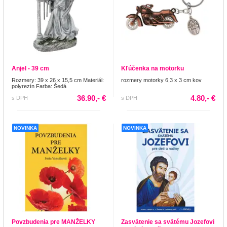
Anjel - 39 cm
Kľúčenka na motorku
Rozmery: 39 x 26 x 15,5 cm Materiál:
rozmery motorky 6,3 x 3 cm kov
polyrezín Farba: Šedá
36.90,- €
4.80,- €
s DPH
s DPH
NOVINKA
NOVINKA
Povzbudenia pre MANŽELKY
Zasvätenie sa svätému Jozefovi