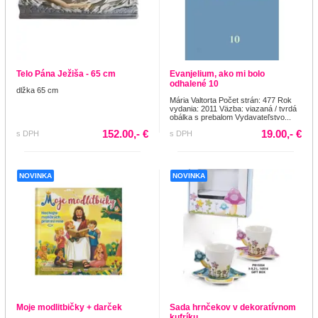
Telo Pána Ježiša - 65 cm
Evanjelium, ako mi bolo
odhalené 10
dlžka 65 cm
Mária Valtorta Počet strán: 477 Rok
vydania: 2011 Väzba: viazaná / tvrdá
obálka s prebalom Vydavateľstvo...
152.00,- €
19.00,- €
s DPH
s DPH
NOVINKA
NOVINKA
Moje modlitbičky + darček
Sada hrnčekov v dekoratívnom
kufríku