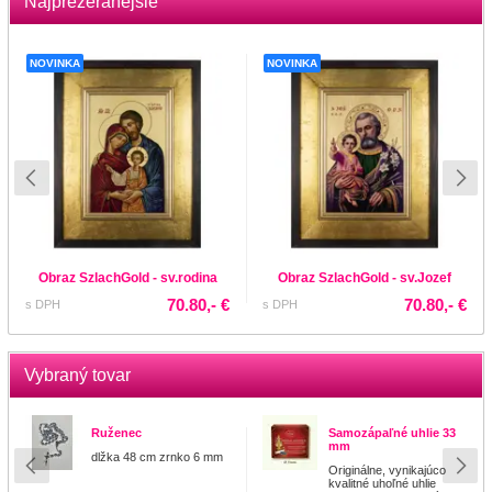
Najprezeranejšie
NOVINKA
NOVINKA
Obraz SzlachGold - sv.rodina
Obraz SzlachGold - sv.Jozef
70.80,- €
70.80,- €
s DPH
s DPH
Vybraný tovar
Ruženec
Samozápaľné uhlie 33
mm
dlžka 48 cm zrnko 6 mm
Originálne, vynikajúco
kvalitné uhoľné uhlie