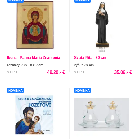
NOVINKA
NOVINKA
Ikona - Panna Mária Znamenia
Svätá Rita - 30 cm
rozmery 23 x 18 x 2 cm
výška 30 cm
49.20,- €
35.06,- €
s DPH
s DPH
NOVINKA
NOVINKA