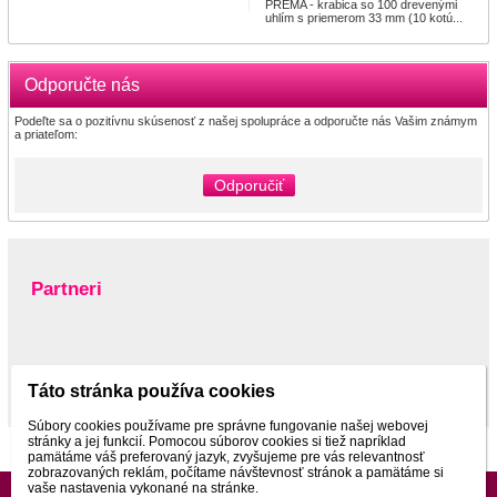
PREMA - krabica so 100 drevenými
uhlím s priemerom 33 mm (10 kotú...
Odporučte nás
Podeľte sa o pozitívnu skúsenosť z našej spolupráce a odporučte nás Vašim známym
a priateľom:
Odporučiť
Partneri
www.pltnictvo.eu
Táto stránka používa cookies
Súbory cookies používame pre správne fungovanie našej webovej
stránky a jej funkcií. Pomocou súborov cookies si tiež napríklad
pamätáme váš preferovaný jazyk, zvyšujeme pre vás relevantnosť
zobrazovaných reklám, počítame návštevnosť stránok a pamätáme si
vaše nastavenia vykonané na stránke.