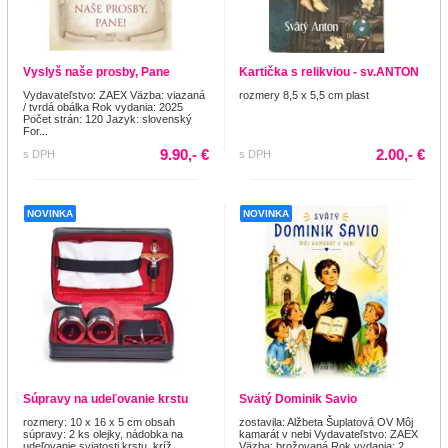
Vyslyš naše prosby, Pane
Kartička s relikviou - sv.ANTON
Vydavateľstvo: ZAEX Väzba: viazaná
rozmery 8,5 x 5,5 cm plast
/ tvrdá obálka Rok vydania: 2025
Počet strán: 120 Jazyk: slovenský
For...
9.90,- €
2.00,- €
s DPH
s DPH
NOVINKA
NOVINKA
Súpravy na udeľovanie krstu
Svätý Dominik Savio
rozmery: 10 x 16 x 5 cm obsah
zostavila: Alžbeta Šuplatová OV Môj
súpravy: 2 ks olejky, nádobka na
kamarát v nebi Vydavateľstvo: ZAEX
udeľovanie sviatosti krstu, kríž.
Väzba: brožovaná Rok vydania: 2...