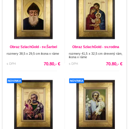
Obraz SzlachGold - sv.Šarbel
Obraz SzlachGold - sv.rodina
rozmery 38,5 x 29,5 cm ikona v ráme
rozmery 41,5 x 32,5 cm drevený rám,
ikona v ráme
70.80,- €
70.80,- €
s DPH
s DPH
NOVINKA
NOVINKA