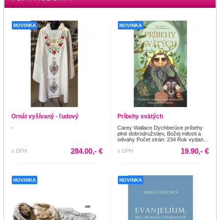
NOVINKA
NOVINKA
Ornát vyšívaný - ľudový
Príbehy svätých
-
Carey Wallace Dychberúce príbehy
plné dobrodružstiev, Božej milosti a
odvahy Počet strán: 234 Rok vydan...
284.00,- €
19.90,- €
s DPH
s DPH
NOVINKA
NOVINKA