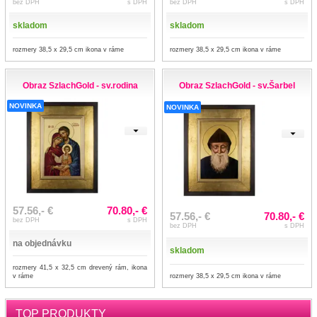
bez DPH
s DPH
bez DPH
s DPH
skladom
skladom
rozmery 38,5 x 29,5 cm ikona v ráme
rozmery 38,5 x 29,5 cm ikona v ráme
Obraz SzlachGold - sv.rodina
Obraz SzlachGold - sv.Šarbel
NOVINKA
NOVINKA
57.56,- €
70.80,- €
57.56,- €
70.80,- €
bez DPH
s DPH
bez DPH
s DPH
na objednávku
skladom
rozmery 41,5 x 32,5 cm drevený rám, ikona
v ráme
rozmery 38,5 x 29,5 cm ikona v ráme
TOP PRODUKTY