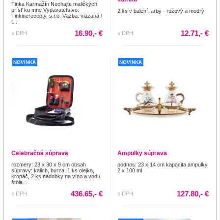
Tinka Karmažín Nechajte maličkých
prísť ku mne Vydavateľstvo:
2 ks v balení farby - ružový a modrý
Tinkinerecepty, s.r.o. Väzba: viazaná /
t...
16.90,- €
12.71,- €
s DPH
s DPH
NOVINKA
NOVINKA
Celebračná súprava
Ampulky súprava
rozmery: 23 x 30 x 9 cm obsah
podnos: 23 x 14 cm kapacita ampulky
súpravy: kalich, burza, 1 ks olejka,
2 x 100 ml
kropáč, 2 ks nádobky na víno a vodu,
štóla...
436.65,- €
127.80,- €
s DPH
s DPH