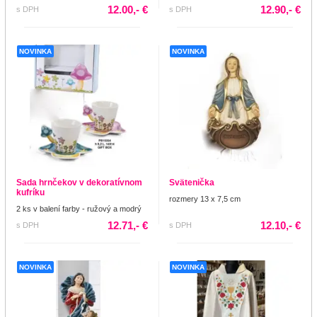
12.00,- €
12.90,- €
s DPH
s DPH
NOVINKA
NOVINKA
Sada hrnčekov v dekoratívnom
Svätenička
kufríku
rozmery 13 x 7,5 cm
2 ks v balení farby - ružový a modrý
12.71,- €
12.10,- €
s DPH
s DPH
NOVINKA
NOVINKA