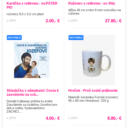
Kartička s relikviou - sv.PÁTER
Ruženec s relikviou - sv. Rity
PIO
dlžka 49 cm zrnko 8 mm vrecuško na
ruženec
rozmery 8,5 x 5,5 cm plast
2.00,- €
27.80,- €
s DPH
s DPH
NOVINKA
NOVINKA
Skladačka s nálepkami: Cesta k
Hrnček - Prvé sväté prijímanie
zasväteniu sa svä...
Materiál: keramika Formát (rozmer):
95 x 80 mm Hmotnosť: 320 g
Donald Calloway príloha ku knihe
Zasvätenie sa svätému Jozefovi pre
deti a rodiny Vydavateľstvo:
ZACHEJ....
4.00,- €
8.80,- €
s DPH
s DPH