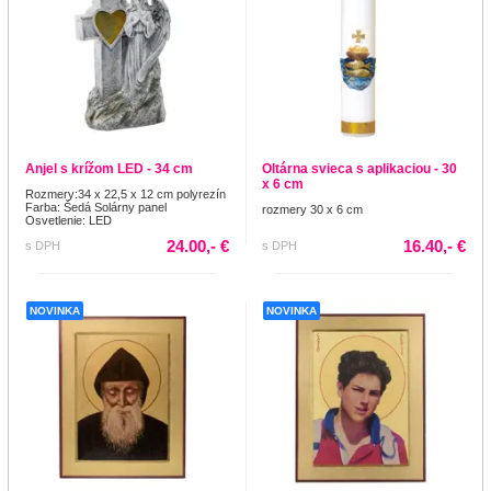
Anjel s krížom LED - 34 cm
Oltárna svieca s aplikaciou - 30
x 6 cm
Rozmery:34 x 22,5 x 12 cm polyrezín
Farba: Šedá Solárny panel
rozmery 30 x 6 cm
Osvetlenie: LED
24.00,- €
16.40,- €
s DPH
s DPH
NOVINKA
NOVINKA