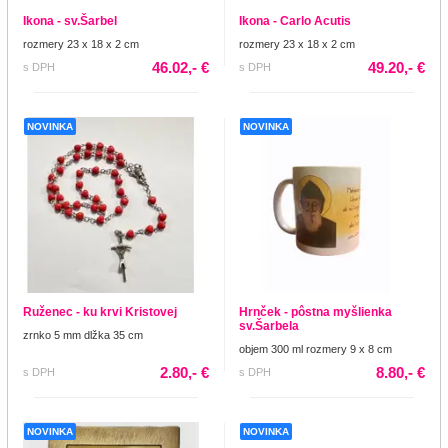
Ikona - sv.Šarbel
Ikona - Carlo Acutis
rozmery 23 x 18 x 2 cm
rozmery 23 x 18 x 2 cm
46.02,- €
49.20,- €
s DPH
s DPH
NOVINKA
NOVINKA
Ruženec - ku krvi Kristovej
Hrnček - pôstna myšlienka
sv.Šarbela
zrnko 5 mm dlžka 35 cm
objem 300 ml rozmery 9 x 8 cm
2.80,- €
8.80,- €
s DPH
s DPH
NOVINKA
NOVINKA