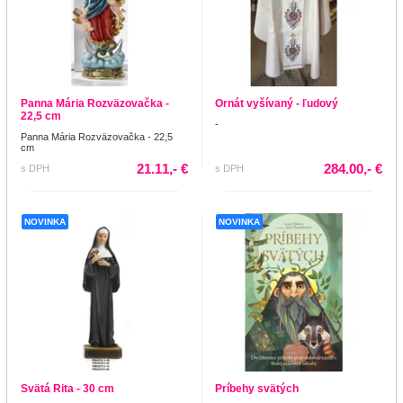
Panna Mária Rozväzovačka -
Ornát vyšívaný - ľudový
22,5 cm
-
Panna Mária Rozväzovačka - 22,5
cm
21.11,- €
284.00,- €
s DPH
s DPH
NOVINKA
NOVINKA
Svätá Rita - 30 cm
Príbehy svätých