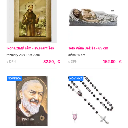
Ikona/zlatý rám - sv.František
Telo Pána Ježiša - 65 cm
rozmery 23 x 18 x 2 cm
dlžka 65 cm
32.80,- €
152.00,- €
s DPH
s DPH
NOVINKA
NOVINKA