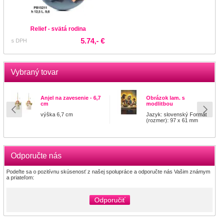
Relief - svätá rodina
5.74,- €
s DPH
Vybraný tovar
Anjel na zavesenie - 6,7
Obrázok lam. s
cm
modlitbou
výška 6,7 cm
Jazyk: slovenský Formát
(rozmer): 97 x 61 mm
Odporučte nás
Podeľte sa o pozitívnu skúsenosť z našej spolupráce a odporučte nás Vašim známym
a priateľom:
Odporučiť