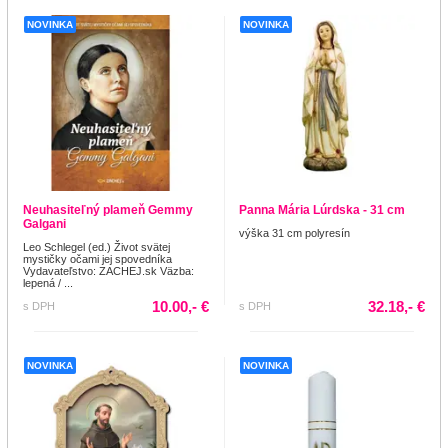
NOVINKA
NOVINKA
Neuhasiteľný plameň Gemmy
Panna Mária Lúrdska - 31 cm
Galgani
výška 31 cm polyresín
Leo Schlegel (ed.) Život svätej
mystičky očami jej spovedníka
Vydavateľstvo: ZACHEJ.sk Väzba:
lepená / ...
10.00,- €
32.18,- €
s DPH
s DPH
NOVINKA
NOVINKA