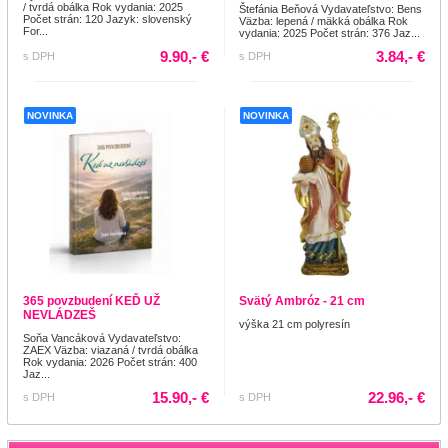
/ tvrdá obálka Rok vydania: 2025
Štefánia Beňová Vydavateľstvo: Bens
Počet strán: 120 Jazyk: slovenský
Väzba: lepená / mäkká obálka Rok
For...
vydania: 2025 Počet strán: 376 Jaz...
9.90,- €
3.84,- €
s DPH
s DPH
NOVINKA
NOVINKA
365 povzbudení KEĎ UŽ
Svätý Ambróz - 21 cm
NEVLÁDZEŠ
výška 21 cm polyresín
Soňa Vancáková Vydavateľstvo:
ZAEX Väzba: viazaná / tvrdá obálka
Rok vydania: 2026 Počet strán: 400
Jaz...
15.90,- €
22.96,- €
s DPH
s DPH