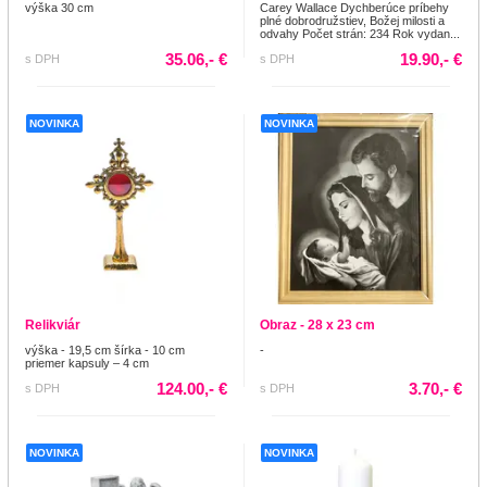
výška 30 cm
Carey Wallace Dychberúce príbehy
plné dobrodružstiev, Božej milosti a
odvahy Počet strán: 234 Rok vydan...
35.06,- €
19.90,- €
s DPH
s DPH
NOVINKA
NOVINKA
Relikviár
Obraz - 28 x 23 cm
výška - 19,5 cm šírka - 10 cm
-
priemer kapsuly – 4 cm
124.00,- €
3.70,- €
s DPH
s DPH
NOVINKA
NOVINKA