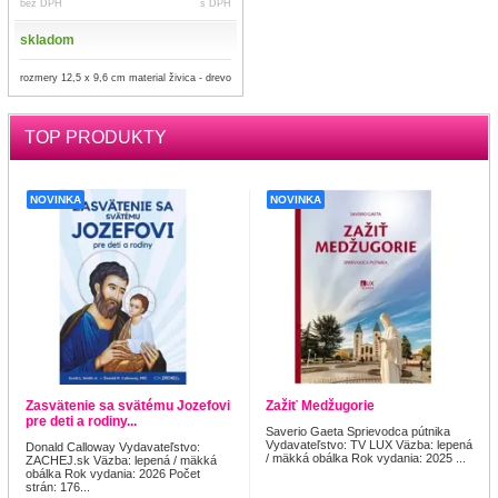
bez DPH
s DPH
skladom
rozmery 12,5 x 9,6 cm material živica - drevo
TOP PRODUKTY
NOVINKA
NOVINKA
Zasvätenie sa svätému Jozefovi
Zažiť Medžugorie
pre deti a rodiny...
Saverio Gaeta Sprievodca pútnika
Vydavateľstvo: TV LUX Väzba: lepená
Donald Calloway Vydavateľstvo:
/ mäkká obálka Rok vydania: 2025 ...
ZACHEJ.sk Väzba: lepená / mäkká
obálka Rok vydania: 2026 Počet
strán: 176...