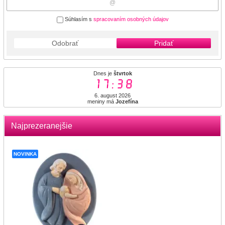
Súhlasím s
spracovaním osobných údajov
Odobrať
Pridať
Dnes je
štvrtok
17:38
6. august 2026
meniny má
Jozefína
Najprezeranejšie
NOVINKA