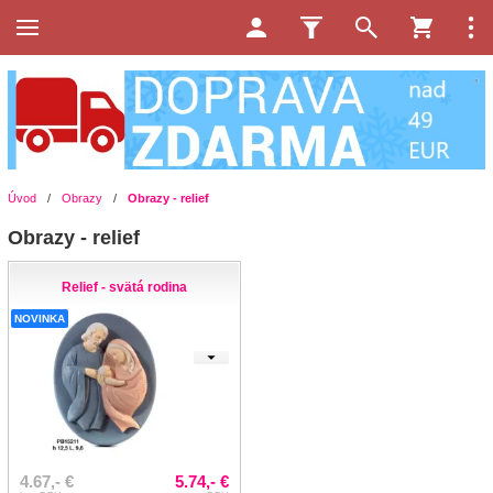
Úvod
/
Obrazy
/
Obrazy - relief
Obrazy - relief
Relief - svätá rodina
NOVINKA
4.67,- €
5.74,- €