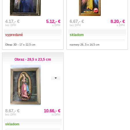
4.17,- €
5.12,- €
6.67,- €
8.20,- €
bez DPH
s DPH
bez DPH
s DPH
vypredané
skladom
Obraz 3D - 17 x 12,5 cm
rozmery 26,.5 x 14,5 cm
Obraz - 28,5 x 23,5 cm
8.67,- €
10.66,- €
bez DPH
s DPH
skladom