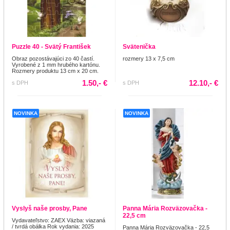
Puzzle 40 - Svätý František
Svätenička
Obraz pozostávajúci zo 40 častí.
rozmery 13 x 7,5 cm
Vyrobené z 1 mm hrubého kartónu.
Rozmery produktu 13 cm x 20 cm.
1.50,- €
12.10,- €
s DPH
s DPH
NOVINKA
NOVINKA
Vyslyš naše prosby, Pane
Panna Mária Rozväzovačka -
22,5 cm
Vydavateľstvo: ZAEX Väzba: viazaná
/ tvrdá obálka Rok vydania: 2025
Panna Mária Rozväzovačka - 22,5