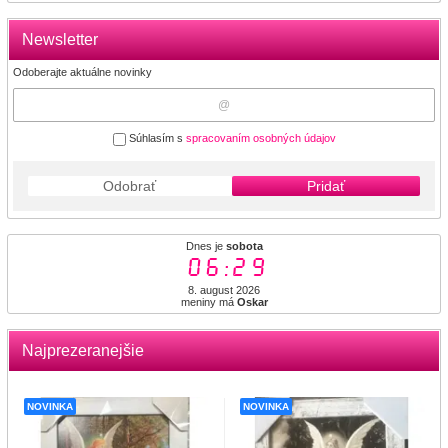
Newsletter
Odoberajte aktuálne novinky
Súhlasím s
spracovaním osobných údajov
Odobrať
Pridať
Dnes je
sobota
06:29
8. august 2026
meniny má
Oskar
Najprezeranejšie
NOVINKA
NOVINKA