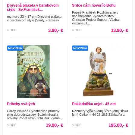
Drevená plaketa v barokovom
Srdce nám hovorí o Bohu
štýle - Sv.František...
Papež František Rozlišovanie v
dnešnej dobe Vydavateľstvo:
rozmery 23 x 17 cm Drevenú plaketu
Christian Project Support Väzba:
v barokovom štýle (Svätý František)
viazaná / t...
3.90,- €
13.90,- €
s DPH
s DPH
NOVINKA
NOVINKA
Príbehy svätých
Pokladnička anjel - 45 cm
Carey Wallace Dychberúce príbehy
Rozmery výška [cm] Šírka [cm] Hĺbka
plné dobrodružstiev, Božej milosti a
[cm] Celkom. 44 28 18.5 Základňa ...
odvahy Počet strán: 234 Rok vydan...
19.90,- €
195.00,- €
s DPH
s DPH