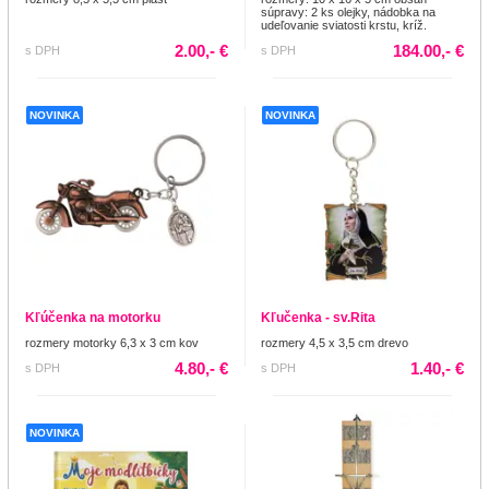
súpravy: 2 ks olejky, nádobka na
udeľovanie sviatosti krstu, kríž.
2.00,- €
184.00,- €
s DPH
s DPH
NOVINKA
NOVINKA
Kľúčenka na motorku
Kľučenka - sv.Rita
rozmery motorky 6,3 x 3 cm kov
rozmery 4,5 x 3,5 cm drevo
4.80,- €
1.40,- €
s DPH
s DPH
NOVINKA