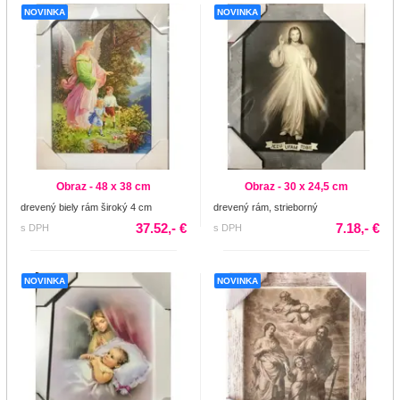
NOVINKA
NOVINKA
Obraz - 48 x 38 cm
Obraz - 30 x 24,5 cm
drevený biely rám široký 4 cm
drevený rám, strieborný
37.52,- €
7.18,- €
s DPH
s DPH
NOVINKA
NOVINKA