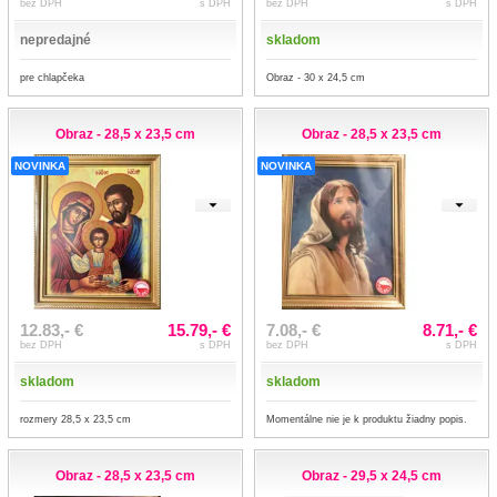
bez DPH
s DPH
bez DPH
s DPH
nepredajné
skladom
pre chlapčeka
Obraz - 30 x 24,5 cm
Obraz - 28,5 x 23,5 cm
Obraz - 28,5 x 23,5 cm
NOVINKA
NOVINKA
12.83,- €
15.79,- €
7.08,- €
8.71,- €
bez DPH
s DPH
bez DPH
s DPH
skladom
skladom
rozmery 28,5 x 23,5 cm
Momentálne nie je k produktu žiadny popis.
Obraz - 28,5 x 23,5 cm
Obraz - 29,5 x 24,5 cm