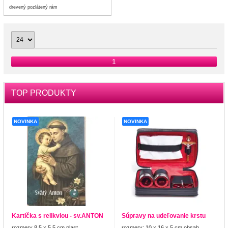
drevený pozlátený rám
1
TOP PRODUKTY
NOVINKA
NOVINKA
Kartička s relikviou - sv.ANTON
Súpravy na udeľovanie krstu
rozmery 8,5 x 5,5 cm plast
rozmery: 10 x 16 x 5 cm obsah