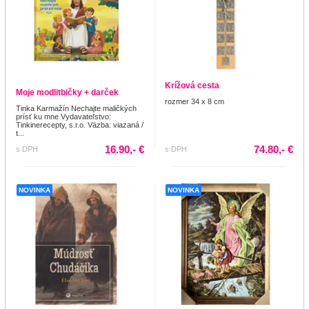
Krížová cesta
Moje modlitbičky + darček
rozmer 34 x 8 cm
Tinka Karmažín Nechajte maličkých
prísť ku mne Vydavateľstvo:
Tinkinerecepty, s.r.o. Väzba: viazaná /
t...
16.90,- €
74.80,- €
s DPH
s DPH
NOVINKA
NOVINKA