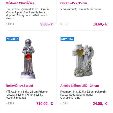
Múdrosť Chudáčika
Obraz - 45 x 35 cm
Éloi Leclerc Vydavateľstvo: Serafín
šírka rámu 3,5 cm materiál drevo
Väzba: lepená / mäkká obálka s
klopami Rok vydania: 2026 Počet
strán...
9.00,- €
14.60,- €
s DPH
s DPH
NOVINKA
NOVINKA
Relikviár sv.Šarbel
Anjel s krížom LED - 34 cm
Výška 24 cm Šírka 16 cm Priemer
Rozmery:34 x 22,5 x 12 cm polyrezín
relikviara 3,6 cm Hmota 2,5 kg
Farba: Šedá Solárny panel
Materiál mosadz
Osvetlenie: LED
710.00,- €
24.00,- €
s DPH
s DPH