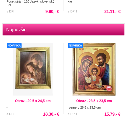
Počet strán: 120 Jazyk: slovenský
cm
For...
9.90,- €
21.11,- €
s DPH
s DPH
Najnovšie
NOVINKA
NOVINKA
Obraz - 29,5 x 24,5 cm
Obraz - 28,5 x 23,5 cm
-
rozmery 28,5 x 23,5 cm
18.30,- €
15.79,- €
s DPH
s DPH