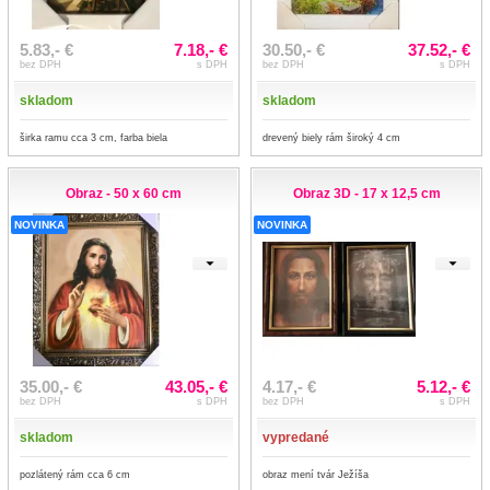
5.83,- €
7.18,- €
30.50,- €
37.52,- €
bez DPH
s DPH
bez DPH
s DPH
skladom
skladom
širka ramu cca 3 cm, farba biela
drevený biely rám široký 4 cm
Obraz - 50 x 60 cm
Obraz 3D - 17 x 12,5 cm
NOVINKA
NOVINKA
35.00,- €
43.05,- €
4.17,- €
5.12,- €
bez DPH
s DPH
bez DPH
s DPH
skladom
vypredané
pozlátený rám cca 6 cm
obraz mení tvár Ježíša