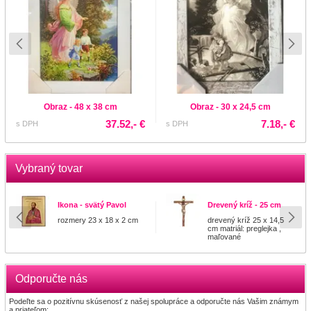
Obraz - 48 x 38 cm
Obraz - 30 x 24,5 cm
37.52,- €
7.18,- €
s DPH
s DPH
Vybraný tovar
Ikona - svätý Pavol
Drevený kríž - 25 cm
rozmery 23 x 18 x 2 cm
drevený kríž 25 x 14,5
cm matriál: preglejka ,
maľované
Odporučte nás
Podeľte sa o pozitívnu skúsenosť z našej spolupráce a odporučte nás Vašim známym
a priateľom: