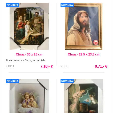
NOVINKA
NOVINKA
Obraz - 30 x 25 cm
Obraz - 28,5 x 23,5 cm
širka ramu cca 3 cm, farba biela
7.18,- €
8.71,- €
s DPH
s DPH
NOVINKA
NOVINKA