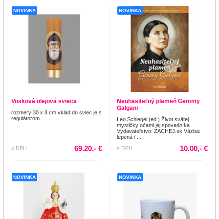
NOVINKA
NOVINKA
Vosková olejová svieca
Neuhasiteľný plameň Gemmy
Galgani
rozmery 30 x 8 cm vklad do sviec je s
regulátorom
Leo Schlegel (ed.) Život svätej
mystičky očami jej spovedníka
Vydavateľstvo: ZACHEJ.sk Väzba:
lepená / ...
69.20,- €
10.00,- €
s DPH
s DPH
NOVINKA
NOVINKA