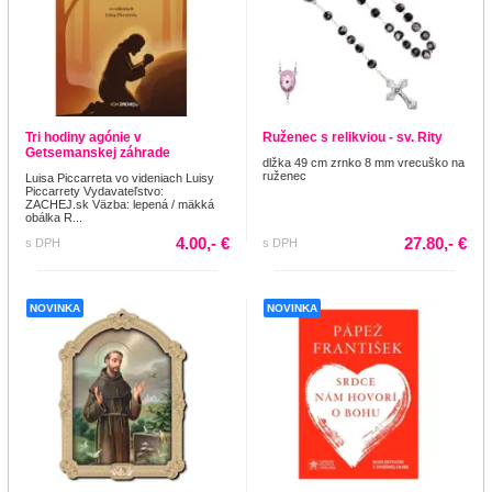
Tri hodiny agónie v
Ruženec s relikviou - sv. Rity
Getsemanskej záhrade
dlžka 49 cm zrnko 8 mm vrecuško na
ruženec
Luisa Piccarreta vo videniach Luisy
Piccarrety Vydavateľstvo:
ZACHEJ.sk Väzba: lepená / mäkká
obálka R...
4.00,- €
27.80,- €
s DPH
s DPH
NOVINKA
NOVINKA