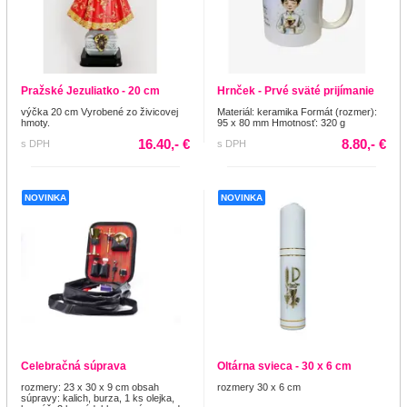
Pražské Jezuliatko - 20 cm
Hrnček - Prvé sväté prijímanie
výčka 20 cm Vyrobené zo živicovej
Materiál: keramika Formát (rozmer):
hmoty.
95 x 80 mm Hmotnosť: 320 g
16.40,- €
8.80,- €
s DPH
s DPH
NOVINKA
NOVINKA
Celebračná súprava
Oltárna svieca - 30 x 6 cm
rozmery: 23 x 30 x 9 cm obsah
rozmery 30 x 6 cm
súpravy: kalich, burza, 1 ks olejka,