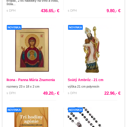
kropáč, 2 ks nádobky na víno a vodu,
štóla...
436.65,- €
9.80,- €
s DPH
s DPH
NOVINKA
NOVINKA
Ikona - Panna Mária Znamenia
Svätý Ambróz - 21 cm
rozmery 23 x 18 x 2 cm
výška 21 cm polyresín
49.20,- €
22.96,- €
s DPH
s DPH
NOVINKA
NOVINKA