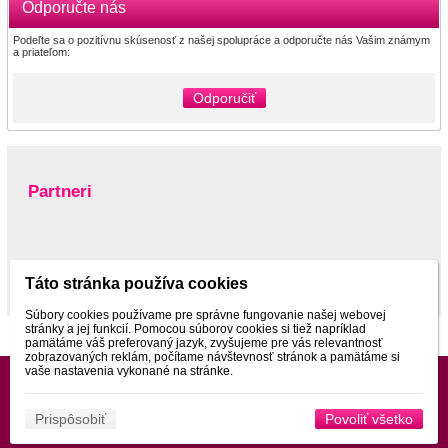
Odporučte nás
Podeľte sa o pozitívnu skúsenosť z našej spolupráce a odporučte nás Vašim známym
a priateľom:
Odporučiť
Partneri
www.pltnictvo.eu
Táto stránka používa cookies
Súbory cookies používame pre správne fungovanie našej webovej
stránky a jej funkcií. Pomocou súborov cookies si tiež napríklad
pamätáme váš preferovaný jazyk, zvyšujeme pre vás relevantnosť
zobrazovaných reklám, počítame návštevnosť stránok a pamätáme si
vaše nastavenia vykonané na stránke.
Prispôsobiť
Povoliť všetko