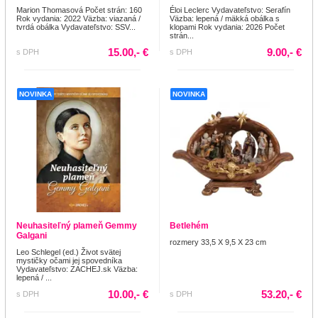
Marion Thomasová Počet strán: 160
Éloi Leclerc Vydavateľstvo: Serafín
Rok vydania: 2022 Väzba: viazaná /
Väzba: lepená / mäkká obálka s
tvrdá obálka Vydavateľstvo: SSV...
klopami Rok vydania: 2026 Počet
strán...
15.00,- €
9.00,- €
s DPH
s DPH
NOVINKA
NOVINKA
Neuhasiteľný plameň Gemmy
Betlehém
Galgani
rozmery 33,5 X 9,5 X 23 cm
Leo Schlegel (ed.) Život svätej
mystičky očami jej spovedníka
Vydavateľstvo: ZACHEJ.sk Väzba:
lepená / ...
10.00,- €
53.20,- €
s DPH
s DPH