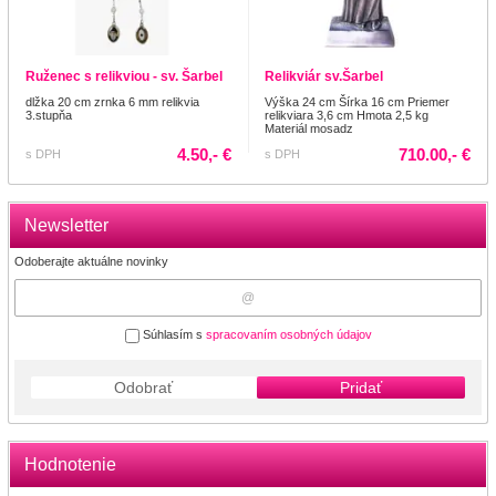
Ruženec s relikviou - sv. Šarbel
Relikviár sv.Šarbel
dlžka 20 cm zrnka 6 mm relikvia
Výška 24 cm Šírka 16 cm Priemer
3.stupňa
relikviara 3,6 cm Hmota 2,5 kg
Materiál mosadz
4.50,- €
710.00,- €
s DPH
s DPH
Newsletter
Odoberajte aktuálne novinky
Súhlasím s
spracovaním osobných údajov
Odobrať
Pridať
Hodnotenie