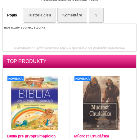
Popis
História cien
Komentáre
?
mosadzný zvonec, štvorka
-
(vyhradzujeme si právo meniť tieto popisy a špecifikácie bez predošlého upozornenia)
TOP PRODUKTY
NOVINKA
NOVINKA
Biblia pre prvoprijímajúcich
Múdrosť Chudáčika