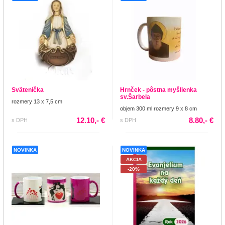
Svätenička
Hrnček - pôstna myšlienka
sv.Šarbela
rozmery 13 x 7,5 cm
objem 300 ml rozmery 9 x 8 cm
12.10,- €
8.80,- €
s DPH
s DPH
NOVINKA
NOVINKA
AKCIA
-20%