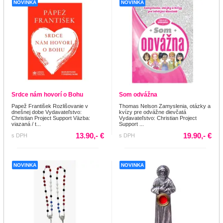
NOVINKA
NOVINKA
Srdce nám hovorí o Bohu
Som odvážna
Papež František Rozlišovanie v
Thomas Nelson Zamyslenia, otázky a
dnešnej dobe Vydavateľstvo:
kvízy pre odvážne dievčatá
Christian Project Support Väzba:
Vydavateľstvo: Christian Project
viazaná / t...
Support ...
13.90,- €
19.90,- €
s DPH
s DPH
NOVINKA
NOVINKA