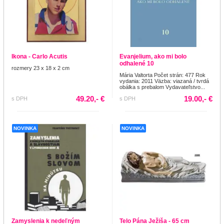
Ikona - Carlo Acutis
Evanjelium, ako mi bolo
odhalené 10
rozmery 23 x 18 x 2 cm
Mária Valtorta Počet strán: 477 Rok
vydania: 2011 Väzba: viazaná / tvrdá
obálka s prebalom Vydavateľstvo...
49.20,- €
19.00,- €
s DPH
s DPH
NOVINKA
NOVINKA
Zamyslenia k nedeľným
Telo Pána Ježiša - 65 cm