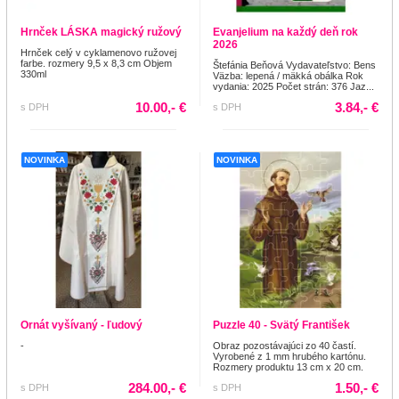
Hrnček LÁSKA magický ružový
Evanjelium na každý deň rok
2026
Hrnček celý v cyklamenovo ružovej
farbe. rozmery 9,5 x 8,3 cm Objem
Štefánia Beňová Vydavateľstvo: Bens
330ml
Väzba: lepená / mäkká obálka Rok
vydania: 2025 Počet strán: 376 Jaz...
10.00,- €
3.84,- €
s DPH
s DPH
NOVINKA
NOVINKA
Ornát vyšívaný - ľudový
Puzzle 40 - Svätý František
-
Obraz pozostávajúci zo 40 častí.
Vyrobené z 1 mm hrubého kartónu.
Rozmery produktu 13 cm x 20 cm.
284.00,- €
1.50,- €
s DPH
s DPH