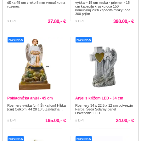
dlžka 49 cm zrnko 8 mm vrecuško na
výška – 15 cm miska - priemer - 15
ruženec
cm kapacita krúžku cca 150
komunikujúcich kapacita misky: cca
300 prijím...
27.80,- €
398.00,- €
s DPH
s DPH
NOVINKA
NOVINKA
Pokladnička anjel - 45 cm
Anjel s krížom LED - 34 cm
Rozmery výška [cm] Šírka [cm] Hĺbka
Rozmery:34 x 22,5 x 12 cm polyrezín
[cm] Celkom. 44 28 18.5 Základňa ...
Farba: Šedá Solárny panel
Osvetlenie: LED
195.00,- €
24.00,- €
s DPH
s DPH
NOVINKA
NOVINKA