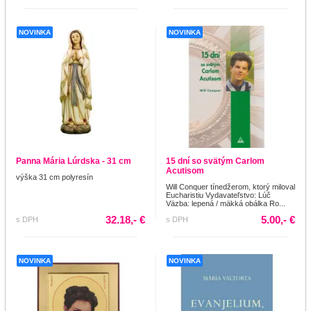
NOVINKA
NOVINKA
Panna Mária Lúrdska - 31 cm
15 dní so svätým Carlom
Acutisom
výška 31 cm polyresín
Will Conquer tínedžerom, ktorý miloval
Eucharistiu Vydavateľstvo: Lúč
Väzba: lepená / mäkká obálka Ro...
32.18,- €
5.00,- €
s DPH
s DPH
NOVINKA
NOVINKA