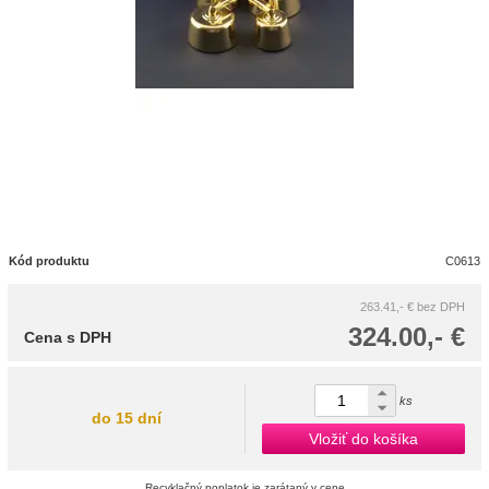
Kód produktu
C0613
263.41,- €
bez DPH
324.00,- €
Cena s DPH
ks
do 15 dní
Vložiť do košíka
Recyklačný poplatok je zarátaný v cene