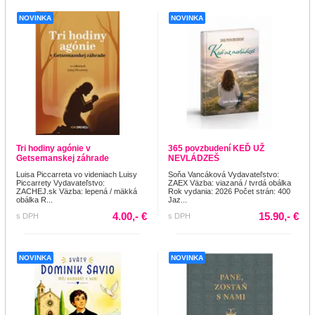
NOVINKA
NOVINKA
Tri hodiny agónie v
365 povzbudení KEĎ UŽ
Getsemanskej záhrade
NEVLÁDZEŠ
Luisa Piccarreta vo videniach Luisy
Soňa Vancáková Vydavateľstvo:
Piccarrety Vydavateľstvo:
ZAEX Väzba: viazaná / tvrdá obálka
ZACHEJ.sk Väzba: lepená / mäkká
Rok vydania: 2026 Počet strán: 400
obálka R...
Jaz...
4.00,- €
15.90,- €
s DPH
s DPH
NOVINKA
NOVINKA