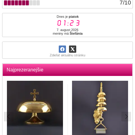
7
/
10
Dnes je
piatok
01:23
7. august 2026
meniny má
Štefánia
Zdieľať aktuálnu stránku
Najprezeranejšie