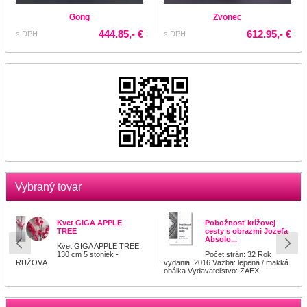
Gong
Zvonec
444.85,- €
612.95,- €
s DPH
s DPH
Vybraný tovar
Kvet GIGA APPLE
Pobožnosť krížovej
TREE
cesty s obrazmi Jozefa
Absolo...
Kvet GIGA APPLE TREE
130 cm 5 stoniek -
Počet strán: 32 Rok
RUŽOVÁ
vydania: 2016 Väzba: lepená / mäkká
obálka Vydavateľstvo: ZAEX