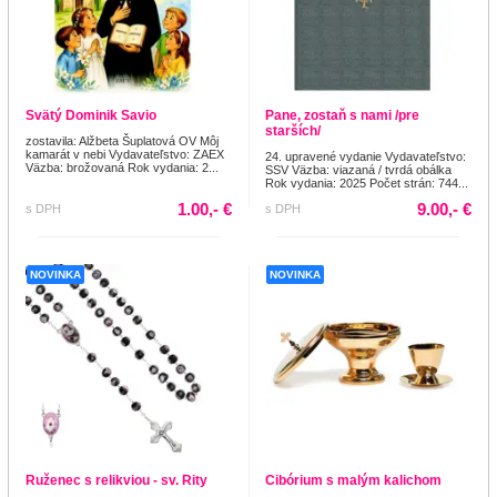
Svätý Dominik Savio
Pane, zostaň s nami /pre
starších/
zostavila: Alžbeta Šuplatová OV Môj
kamarát v nebi Vydavateľstvo: ZAEX
24. upravené vydanie Vydavateľstvo:
Väzba: brožovaná Rok vydania: 2...
SSV Väzba: viazaná / tvrdá obálka
Rok vydania: 2025 Počet strán: 744...
1.00,- €
9.00,- €
s DPH
s DPH
NOVINKA
NOVINKA
Ruženec s relikviou - sv. Rity
Cibórium s malým kalichom