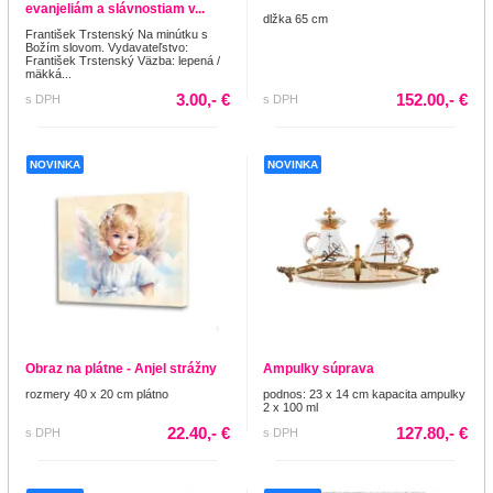
evanjeliám a slávnostiam v...
dlžka 65 cm
František Trstenský Na minútku s
Božím slovom. Vydavateľstvo:
František Trstenský Väzba: lepená /
mäkká...
3.00,- €
152.00,- €
s DPH
s DPH
NOVINKA
NOVINKA
Obraz na plátne - Anjel strážny
Ampulky súprava
rozmery 40 x 20 cm plátno
podnos: 23 x 14 cm kapacita ampulky
2 x 100 ml
22.40,- €
127.80,- €
s DPH
s DPH