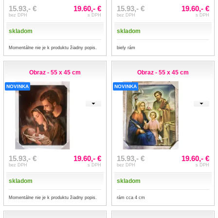
15.93,- €
19.60,- €
15.93,- €
19.60,- €
bez DPH
s DPH
bez DPH
s DPH
skladom
skladom
Momentálne nie je k produktu žiadny popis.
biely rám
Obraz - 55 x 45 cm
Obraz - 55 x 45 cm
NOVINKA
NOVINKA
15.93,- €
19.60,- €
15.93,- €
19.60,- €
bez DPH
s DPH
bez DPH
s DPH
skladom
skladom
Momentálne nie je k produktu žiadny popis.
rám cca 4 cm