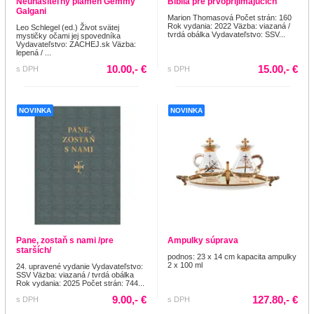
Neuhasiteľný plameň Gemmy
Biblia pre prvoprijímajúcich
Galgani
Marion Thomasová Počet strán: 160
Rok vydania: 2022 Väzba: viazaná /
Leo Schlegel (ed.) Život svätej
tvrdá obálka Vydavateľstvo: SSV...
mystičky očami jej spovedníka
Vydavateľstvo: ZACHEJ.sk Väzba:
lepená / ...
10.00,- €
15.00,- €
s DPH
s DPH
NOVINKA
NOVINKA
Pane, zostaň s nami /pre
Ampulky súprava
starších/
podnos: 23 x 14 cm kapacita ampulky
2 x 100 ml
24. upravené vydanie Vydavateľstvo:
SSV Väzba: viazaná / tvrdá obálka
Rok vydania: 2025 Počet strán: 744...
9.00,- €
127.80,- €
s DPH
s DPH