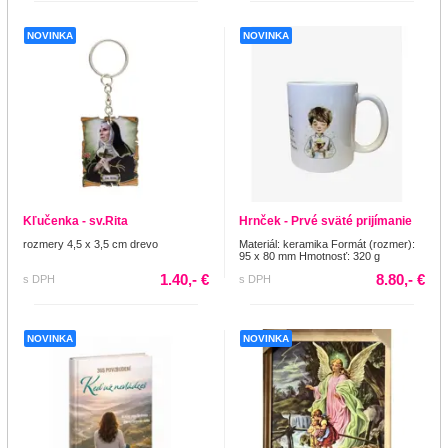
NOVINKA
NOVINKA
Kľučenka - sv.Rita
Hrnček - Prvé sväté prijímanie
rozmery 4,5 x 3,5 cm drevo
Materiál: keramika Formát (rozmer):
95 x 80 mm Hmotnosť: 320 g
1.40,- €
8.80,- €
s DPH
s DPH
NOVINKA
NOVINKA