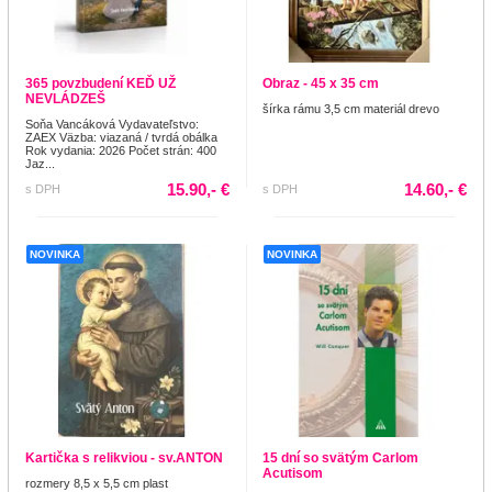
365 povzbudení KEĎ UŽ
Obraz - 45 x 35 cm
NEVLÁDZEŠ
šírka rámu 3,5 cm materiál drevo
Soňa Vancáková Vydavateľstvo:
ZAEX Väzba: viazaná / tvrdá obálka
Rok vydania: 2026 Počet strán: 400
Jaz...
15.90,- €
14.60,- €
s DPH
s DPH
NOVINKA
NOVINKA
Kartička s relikviou - sv.ANTON
15 dní so svätým Carlom
Acutisom
rozmery 8,5 x 5,5 cm plast