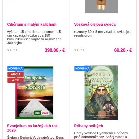
Cibórium s malým kalichom
Vosková olejová svieca
výška – 15 cm miska - priemer - 15
rozmery 30 x 8 cm vklad do sviec je s
cm kapacita krúžku cca 150
regulátorom
komunikujúcich kapacita misky: cca
300 prijím...
398.00,- €
69.20,- €
s DPH
s DPH
NOVINKA
NOVINKA
AKCIA
-20%
Evanjelium na každý deň rok
Príbehy svätých
2026
Carey Wallace Dychberúce príbehy
plné dobrodružstiev, Božej milosti a
Štefánia Beňová Vydavateľstvo: Bens