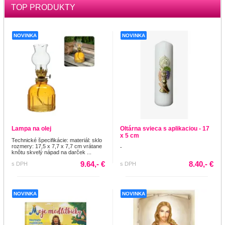
TOP PRODUKTY
NOVINKA
NOVINKA
Lampa na olej
Oltárna svieca s aplikaciou - 17
x 5 cm
Technické špecifikácie: materiál: sklo
rozmery: 17,5 x 7,7 x 7,7 cm vrátane
-
knôtu skvelý nápad na darček ...
9.64,- €
8.40,- €
s DPH
s DPH
NOVINKA
NOVINKA