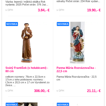
odvahy Počet strán: 234 Rok vydan...
Väzba: lepená / mäkká obálka Rok
vydania: 2025 Počet strán: 376 Jaz...
3.84,- €
19.90,- €
s DPH
s DPH
NOVINKA
NOVINKA
Svätý František (s holubicami) -
Panna Mária Rozväzovačka -
80 cm
22,5 cm
celkom rozmery: 76cm x 22,5cm x
Panna Mária Rozväzovačka - 22,5
17cm z toho podstavec rozmery :
cm
ť,5cm x 20,5 cm x 17 cm Vyrobené zo
živice. ...
306.00,- €
21.11,- €
s DPH
s DPH
NOVINKA
NOVINKA