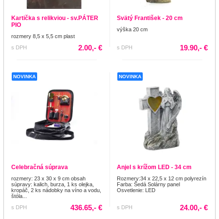
Kartička s relikviou - sv.PÁTER
Svätý František - 20 cm
PIO
výška 20 cm
rozmery 8,5 x 5,5 cm plast
2.00,- €
19.90,- €
s DPH
s DPH
NOVINKA
NOVINKA
Celebračná súprava
Anjel s krížom LED - 34 cm
rozmery: 23 x 30 x 9 cm obsah
Rozmery:34 x 22,5 x 12 cm polyrezín
súpravy: kalich, burza, 1 ks olejka,
Farba: Šedá Solárny panel
kropáč, 2 ks nádobky na víno a vodu,
Osvetlenie: LED
štóla...
436.65,- €
24.00,- €
s DPH
s DPH