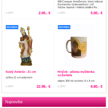
Will Conquer tínedžerom, ktorý miloval
Eucharistiu Vydavateľstvo: Lúč
Väzba: lepená / mäkká obálka Ro...
2.00,- €
5.00,- €
s DPH
s DPH
NOVINKA
NOVINKA
Svätý Ambróz - 21 cm
Hrnček - pôstna myšlienka
sv.Šarbela
výška 21 cm polyresín
objem 300 ml rozmery 9 x 8 cm
22.96,- €
8.80,- €
s DPH
s DPH
Najnovšie