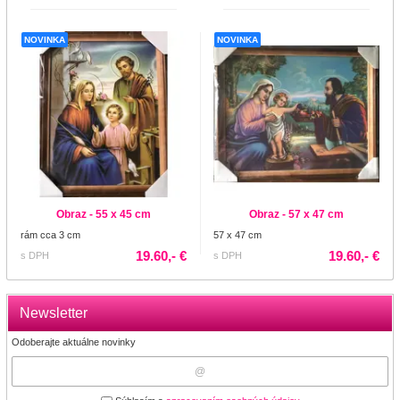
NOVINKA
NOVINKA
Obraz - 55 x 45 cm
Obraz - 57 x 47 cm
rám cca 3 cm
57 x 47 cm
19.60,- €
19.60,- €
s DPH
s DPH
Newsletter
Odoberajte aktuálne novinky