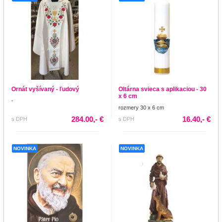
Ornát vyšívaný - ľudový
Oltárna svieca s aplikaciou - 30
x 6 cm
-
rozmery 30 x 6 cm
284.00,- €
16.40,- €
s DPH
s DPH
NOVINKA
NOVINKA