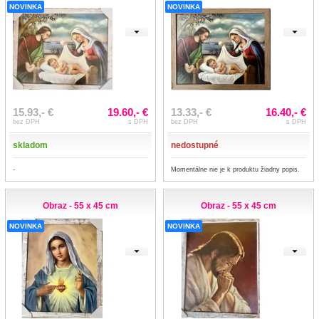
NOVINKA
NOVINKA
15.93,- €
19.60,- €
13.33,- €
16.40,- €
bez DPH
s DPH
bez DPH
s DPH
skladom
nedostupné
-
Momentálne nie je k produktu žiadny popis.
Obraz - 55 x 45 cm
Obraz - 55 x 45 cm
NOVINKA
NOVINKA