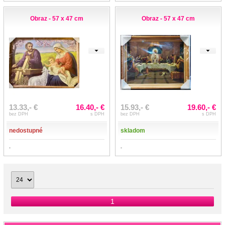
Obraz - 57 x 47 cm
Obraz - 57 x 47 cm
13.33,- €
16.40,- €
15.93,- €
19.60,- €
bez DPH
s DPH
bez DPH
s DPH
nedostupné
skladom
-
-
1