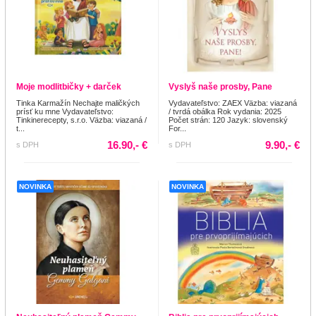
Moje modlitbičky + darček
Vyslyš naše prosby, Pane
Tinka Karmažín Nechajte maličkých
Vydavateľstvo: ZAEX Väzba: viazaná
prísť ku mne Vydavateľstvo:
/ tvrdá obálka Rok vydania: 2025
Tinkinerecepty, s.r.o. Väzba: viazaná /
Počet strán: 120 Jazyk: slovenský
t...
For...
16.90,- €
9.90,- €
s DPH
s DPH
NOVINKA
NOVINKA