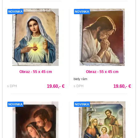
NOVINKA
NOVINKA
Obraz - 55 x 45 cm
Obraz - 55 x 45 cm
biely rám
19.60,- €
19.60,- €
s DPH
s DPH
NOVINKA
NOVINKA