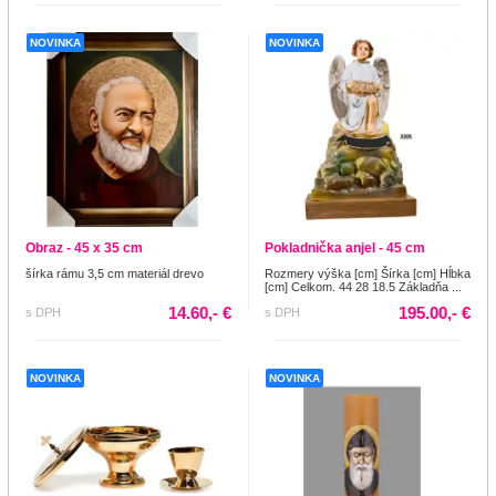
NOVINKA
NOVINKA
Obraz - 45 x 35 cm
Pokladnička anjel - 45 cm
šírka rámu 3,5 cm materiál drevo
Rozmery výška [cm] Šírka [cm] Hĺbka
[cm] Celkom. 44 28 18.5 Základňa ...
14.60,- €
195.00,- €
s DPH
s DPH
NOVINKA
NOVINKA