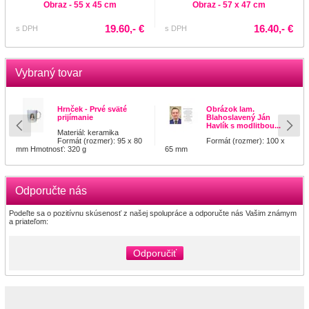
Obraz - 55 x 45 cm
Obraz - 57 x 47 cm
19.60,- €
16.40,- €
s DPH
s DPH
Vybraný tovar
Hrnček - Prvé sväté
Obrázok lam.
prijímanie
Blahoslavený Ján
Havlík s modlitbou...
Materiál: keramika
Formát (rozmer): 95 x 80
Formát (rozmer): 100 x
mm Hmotnosť: 320 g
65 mm
Odporučte nás
Podeľte sa o pozitívnu skúsenosť z našej spolupráce a odporučte nás Vašim známym
a priateľom:
Odporučiť