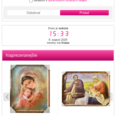
Súhlasím s
spracovaním osobných údajov
Odobrať
Pridať
Dnes je
sobota
15:33
8. august 2026
meniny má
Oskar
Najprezeranejšie