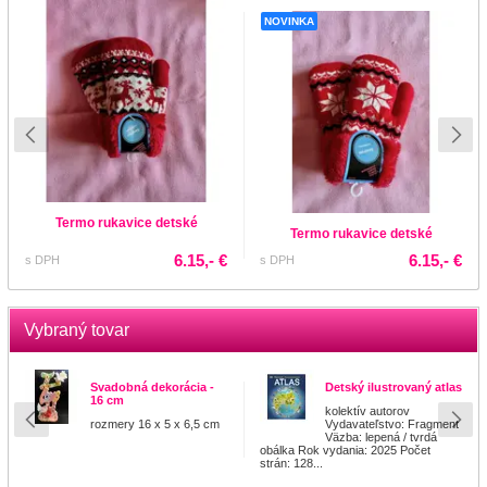
NOVINKA
Termo rukavice detské
Termo rukavice detské
6.15,- €
6.15,- €
s DPH
s DPH
Vybraný tovar
Svadobná dekorácia -
Detský ilustrovaný atlas
16 cm
kolektív autorov
rozmery 16 x 5 x 6,5 cm
Vydavateľstvo: Fragment
Väzba: lepená / tvrdá
obálka Rok vydania: 2025 Počet
strán: 128...