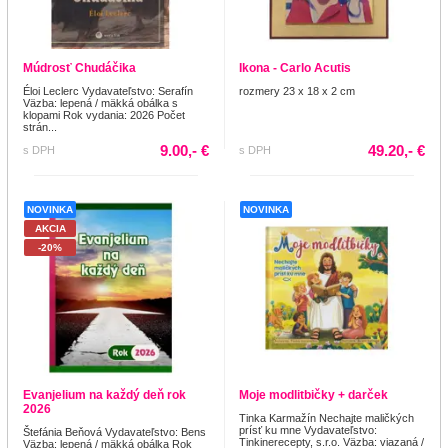
Múdrosť Chudáčika
Ikona - Carlo Acutis
Éloi Leclerc Vydavateľstvo: Serafín
rozmery 23 x 18 x 2 cm
Väzba: lepená / mäkká obálka s
klopami Rok vydania: 2026 Počet
strán...
9.00,- €
49.20,- €
s DPH
s DPH
NOVINKA
NOVINKA
AKCIA
-20%
Evanjelium na každý deň rok
Moje modlitbičky + darček
2026
Tinka Karmažín Nechajte maličkých
prísť ku mne Vydavateľstvo:
Štefánia Beňová Vydavateľstvo: Bens
Tinkinerecepty, s.r.o. Väzba: viazaná /
Väzba: lepená / mäkká obálka Rok