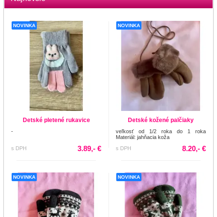
NOVINKA
NOVINKA
Detské pletené rukavice
Detské kožené palčiaky
-
veľkosť od 1/2 roka do 1 roka
Materiál: jahňacia koža
3.89,- €
8.20,- €
s DPH
s DPH
NOVINKA
NOVINKA