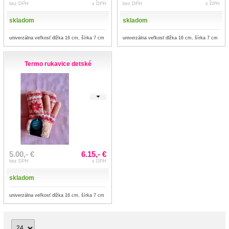
bez DPH
s DPH
bez DPH
s DPH
skladom
skladom
univerzálna veľkosť dlžka 16 cm, šírka 7 cm
univerzálna veľkosť dlžka 16 cm, šírka 7 cm
Termo rukavice detské
5.00,- €
6.15,- €
bez DPH
s DPH
skladom
univerzálna veľkosť dlžka 16 cm, šírka 7 cm