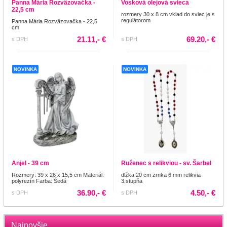
Panna Mária Rozväzovačka -
Vosková olejová svieca
22,5 cm
rozmery 30 x 8 cm vklad do sviec je s
regulátorom
Panna Mária Rozväzovačka - 22,5
cm
21.11,- €
69.20,- €
s DPH
s DPH
NOVINKA
NOVINKA
Anjel - 39 cm
Ruženec s relikviou - sv. Šarbel
Rozmery: 39 x 26 x 15,5 cm Materiál:
dlžka 20 cm zrnka 6 mm relikvia
polyrezín Farba: Šedá
3.stupňa
36.90,- €
4.50,- €
s DPH
s DPH
Najnovšie