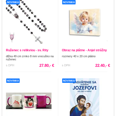
NOVINKA
NOVINKA
Ruženec s relikviou - sv. Rity
Obraz na plátne - Anjel strážny
dlžka 49 cm zrnko 8 mm vrecuško na
rozmery 40 x 20 cm plátno
ruženec
27.80,- €
22.40,- €
s DPH
s DPH
NOVINKA
NOVINKA