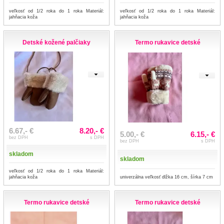
veľkosť od 1/2 roka do 1 roka Materiál:
veľkosť od 1/2 roka do 1 roka Materiál:
jahňacia koža
jahňacia koža
Detské kožené palčiaky
Termo rukavice detské
6.67,- €
8.20,- €
5.00,- €
6.15,- €
bez DPH
s DPH
bez DPH
s DPH
skladom
skladom
veľkosť od 1/2 roka do 1 roka Materiál:
univerzálna veľkosť dlžka 16 cm, šírka 7 cm
jahňacia koža
Termo rukavice detské
Termo rukavice detské