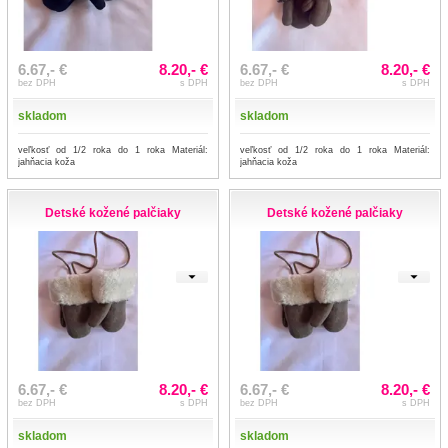
6.67,- €
8.20,- €
6.67,- €
8.20,- €
bez DPH
s DPH
bez DPH
s DPH
skladom
skladom
veľkosť od 1/2 roka do 1 roka Materiál:
veľkosť od 1/2 roka do 1 roka Materiál:
jahňacia koža
jahňacia koža
Detské kožené palčiaky
Detské kožené palčiaky
6.67,- €
8.20,- €
6.67,- €
8.20,- €
bez DPH
s DPH
bez DPH
s DPH
skladom
skladom