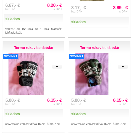
6.67,- €
8.20,- €
3.17,- €
3.89,- €
bez DPH
s DPH
bez DPH
s DPH
skladom
skladom
veľkosť od 1/2 roka do 1 roka Materiál:
jahňacia koža
-
Termo rukavice detské
Termo rukavice detské
NOVINKA
NOVINKA
5.00,- €
6.15,- €
5.00,- €
6.15,- €
bez DPH
s DPH
bez DPH
s DPH
skladom
skladom
univerzálna veľkosť dlžka 16 cm, šírka 7 cm
univerzálna veľkosť dlžka 16 cm, šírka 7 cm