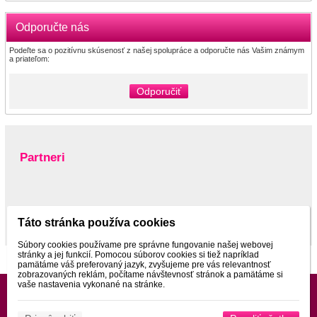
Odporučte nás
Podeľte sa o pozitívnu skúsenosť z našej spolupráce a odporučte nás Vašim známym
a priateľom:
Odporučiť
Partneri
www.pltnictvo.eu
Táto stránka používa cookies
Súbory cookies používame pre správne fungovanie našej webovej
stránky a jej funkcií. Pomocou súborov cookies si tiež napríklad
pamätáme váš preferovaný jazyk, zvyšujeme pre vás relevantnosť
zobrazovaných reklám, počítame návštevnosť stránok a pamätáme si
vaše nastavenia vykonané na stránke.