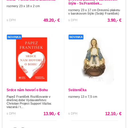
štýle - Sv.František...
rozmery 23 x 18 x 2 cm
rozmery 23 x 17 cm Drevenú plaketu
v barokovom štýle (Svätý František)
49.20,- €
3.90,- €
s DPH
s DPH
NOVINKA
NOVINKA
Srdce nám hovorí o Bohu
Svätenička
Papež František Rozlišovanie v
rozmery 13 x 7,5 cm
dnešnej dobe Vydavateľstvo:
Christian Project Support Väzba:
viazaná / t...
13.90,- €
12.10,- €
s DPH
s DPH