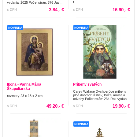
t...
vydania: 2025 Počet strán: 376 Jaz...
3.84,- €
16.90,- €
s DPH
s DPH
NOVINKA
NOVINKA
Ikona - Panna Mária
Príbehy svätých
Škapuliarska
Carey Wallace Dychberúce príbehy
plné dobrodružstiev, Božej milosti a
rozmery 23 x 18 x 2 cm
odvahy Počet strán: 234 Rok vydan...
49.20,- €
19.90,- €
s DPH
s DPH
NOVINKA