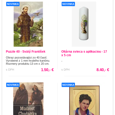
NOVINKA
NOVINKA
Puzzle 40 - Svätý František
Oltárna svieca s aplikaciou - 17
x 5 cm
Obraz pozostávajúci zo 40 častí.
Vyrobené z 1 mm hrubého kartónu.
-
Rozmery produktu 13 cm x 20 cm.
1.50,- €
8.40,- €
s DPH
s DPH
NOVINKA
NOVINKA