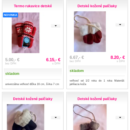
Termo rukavice detské
Detské kožené palčiaky
NOVINKA
6.67,- €
8.20,- €
5.00,- €
6.15,- €
bez DPH
s DPH
bez DPH
s DPH
skladom
skladom
veľkosť od 1/2 roka do 1 roka Materiál:
univerzálna veľkosť dlžka 16 cm, šírka 7 cm
jahňacia koža
Detské kožené palčiaky
Detské kožené palčiaky