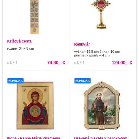
Krížová cesta
Relikviár
rozmer 34 x 8 cm
výška - 19,5 cm šírka - 10 cm
priemer kapsuly – 4 cm
74.80,- €
124.00,- €
s DPH
s DPH
NOVINKA
NOVINKA
Ikona - Panna Mária Znamenia
Drevená plaketa v barokovom