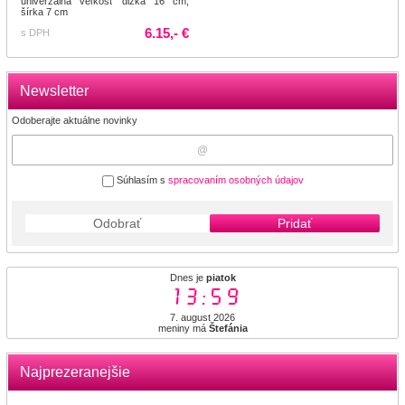
univerzálna veľkosť dlžka 16 cm,
šírka 7 cm
6.15,- €
s DPH
Newsletter
Odoberajte aktuálne novinky
Súhlasím s
spracovaním osobných údajov
Odobrať
Pridať
Dnes je
piatok
13:59
7. august 2026
meniny má
Štefánia
Najprezeranejšie