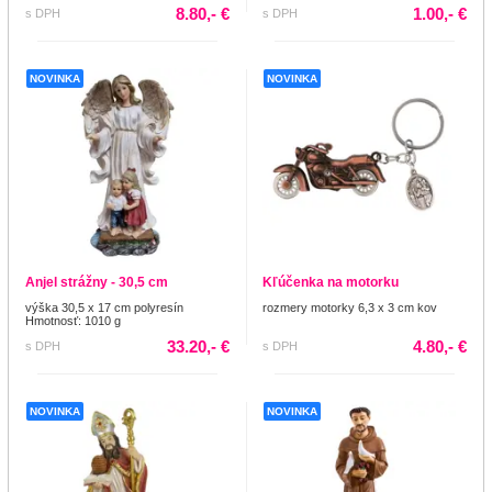
8.80,- €
1.00,- €
s DPH
s DPH
NOVINKA
NOVINKA
Anjel strážny - 30,5 cm
Kľúčenka na motorku
výška 30,5 x 17 cm polyresín
rozmery motorky 6,3 x 3 cm kov
Hmotnosť: 1010 g
33.20,- €
4.80,- €
s DPH
s DPH
NOVINKA
NOVINKA