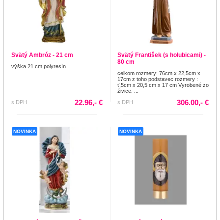
Svätý Ambróz - 21 cm
Svätý František (s holubicami) -
80 cm
výška 21 cm polyresín
celkom rozmery: 76cm x 22,5cm x
17cm z toho podstavec rozmery :
ť,5cm x 20,5 cm x 17 cm Vyrobené zo
živice. ...
22.96,- €
306.00,- €
s DPH
s DPH
NOVINKA
NOVINKA