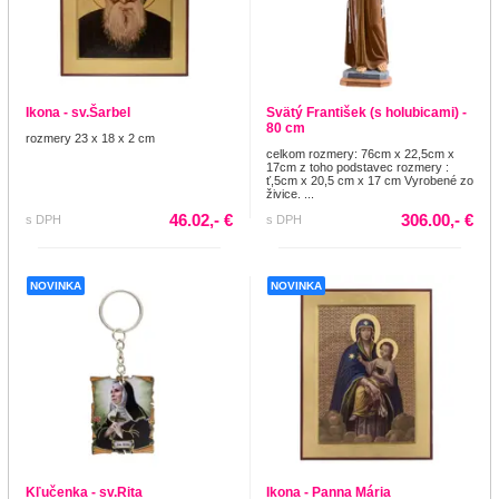
Ikona - sv.Šarbel
Svätý František (s holubicami) -
80 cm
rozmery 23 x 18 x 2 cm
celkom rozmery: 76cm x 22,5cm x
17cm z toho podstavec rozmery :
ť,5cm x 20,5 cm x 17 cm Vyrobené zo
živice. ...
46.02,- €
306.00,- €
s DPH
s DPH
NOVINKA
NOVINKA
Kľučenka - sv.Rita
Ikona - Panna Mária