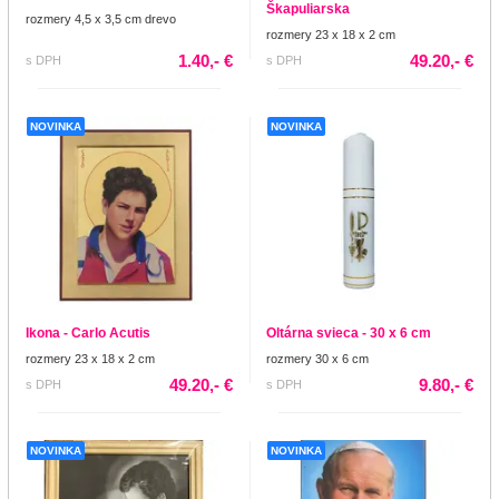
Škapuliarska
rozmery 4,5 x 3,5 cm drevo
rozmery 23 x 18 x 2 cm
1.40,- €
49.20,- €
s DPH
s DPH
NOVINKA
NOVINKA
Ikona - Carlo Acutis
Oltárna svieca - 30 x 6 cm
rozmery 23 x 18 x 2 cm
rozmery 30 x 6 cm
49.20,- €
9.80,- €
s DPH
s DPH
NOVINKA
NOVINKA