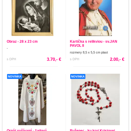
Obraz - 28 x 23 cm
Kartička s relikviou - sv.JAN
PAVOL II
-
rozmery 8,5 x 5,5 cm plast
3.70,- €
2.00,- €
s DPH
s DPH
NOVINKA
NOVINKA
Ornát vyšívaný - ľudový
Ruženec - ku krvi Kristovej