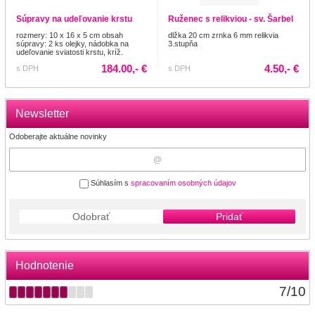
Súpravy na udeľovanie krstu
Ruženec s relikviou - sv. Šarbel
rozmery: 10 x 16 x 5 cm obsah
dlžka 20 cm zrnka 6 mm relikvia
súpravy: 2 ks olejky, nádobka na
3.stupňa
udeľovanie sviatosti krstu, kríž.
184.00,- €
4.50,- €
s DPH
s DPH
Newsletter
Odoberajte aktuálne novinky
Súhlasím s
spracovaním osobných údajov
Odobrať
Pridať
Hodnotenie
7
/
10