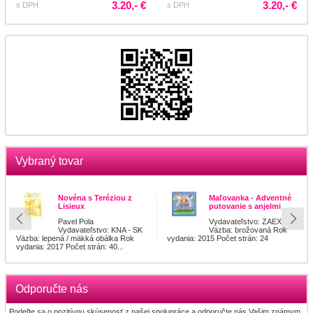
3.20,- €
3.20,- €
s DPH
s DPH
Vybraný tovar
Novéna s Teréziou z
Maľovanka - Adventné
Lisieux
putovanie s anjelmi
Pavel Pola
Vydavateľstvo: ZAEX
Vydavateľstvo: KNA - SK
Väzba: brožovaná Rok
Väzba: lepená / mäkká obálka Rok
vydania: 2015 Počet strán: 24
vydania: 2017 Počet strán: 40...
Odporučte nás
Podeľte sa o pozitívnu skúsenosť z našej spolupráce a odporučte nás Vašim známym