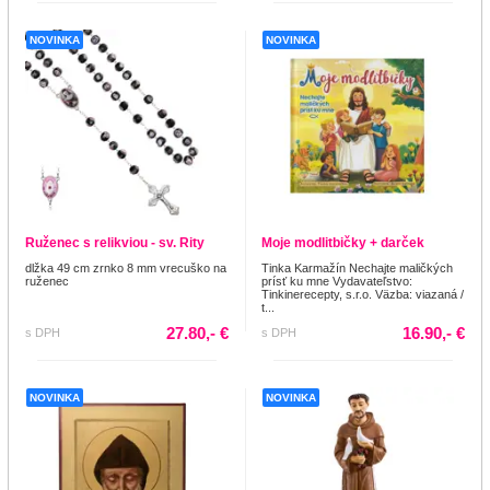
NOVINKA
NOVINKA
Ruženec s relikviou - sv. Rity
Moje modlitbičky + darček
dlžka 49 cm zrnko 8 mm vrecuško na
Tinka Karmažín Nechajte maličkých
ruženec
prísť ku mne Vydavateľstvo:
Tinkinerecepty, s.r.o. Väzba: viazaná /
t...
27.80,- €
16.90,- €
s DPH
s DPH
NOVINKA
NOVINKA