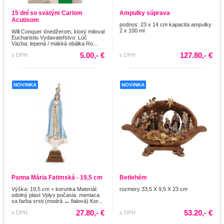
15 dní so svätým Carlom
Ampulky súprava
Acutisom
podnos: 23 x 14 cm kapacita ampulky
2 x 100 ml
Will Conquer tínedžerom, ktorý miloval
Eucharistiu Vydavateľstvo: Lúč
Väzba: lepená / mäkká obálka Ro...
5.00,- €
127.80,- €
s DPH
s DPH
NOVINKA
NOVINKA
Panna Mária Fatimská - 19,5 cm
Betlehém
Výška: 19,5 cm + korunka Materiál:
rozmery 33,5 X 9,5 X 23 cm
odolný plast Vplyv počasia: meniaca
sa farba srsti (modrá ↔ fialová) Kor...
27.80,- €
53.20,- €
s DPH
s DPH