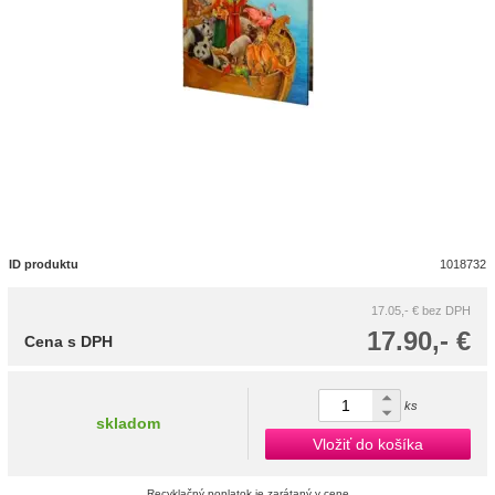
ID produktu
1018732
17.05,- €
bez DPH
17.90,- €
Cena s DPH
ks
skladom
Vložiť do košíka
Recyklačný poplatok je zarátaný v cene