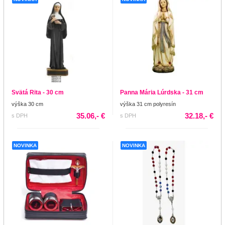
Svätá Rita - 30 cm
Panna Mária Lúrdska - 31 cm
výška 30 cm
výška 31 cm polyresín
35.06,- €
32.18,- €
s DPH
s DPH
NOVINKA
NOVINKA