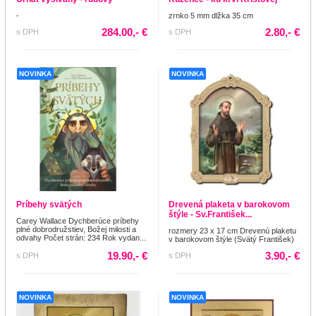
-
zrnko 5 mm dlžka 35 cm
284.00,- €
2.80,- €
s DPH
s DPH
NOVINKA
NOVINKA
Príbehy svätých
Drevená plaketa v barokovom
štýle - Sv.František...
Carey Wallace Dychberúce príbehy
plné dobrodružstiev, Božej milosti a
rozmery 23 x 17 cm Drevenú plaketu
odvahy Počet strán: 234 Rok vydan...
v barokovom štýle (Svätý František)
19.90,- €
3.90,- €
s DPH
s DPH
NOVINKA
NOVINKA