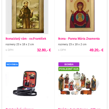
Ikona/zlatý rám - sv.František
Ikona - Panna Mária Znamenia
rozmery 23 x 18 x 2 cm
rozmery 23 x 18 x 2 cm
32.80,- €
49.20,- €
s DPH
s DPH
NOVINKA
BOMBA
POSLEDNÝ KUS