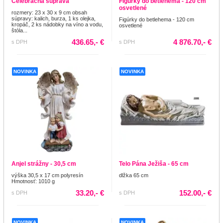
Celebračná súprava
Figúrky do betlehema - 120 cm
osvetlené
rozmery: 23 x 30 x 9 cm obsah
súpravy: kalich, burza, 1 ks olejka,
Figúrky do betlehema - 120 cm
kropáč, 2 ks nádobky na víno a vodu,
osvetlené
štóla...
436.65,- €
4 876.70,- €
s DPH
s DPH
NOVINKA
NOVINKA
Anjel strážny - 30,5 cm
Telo Pána Ježiša - 65 cm
výška 30,5 x 17 cm polyresín
dlžka 65 cm
Hmotnosť: 1010 g
33.20,- €
152.00,- €
s DPH
s DPH
NOVINKA
NOVINKA