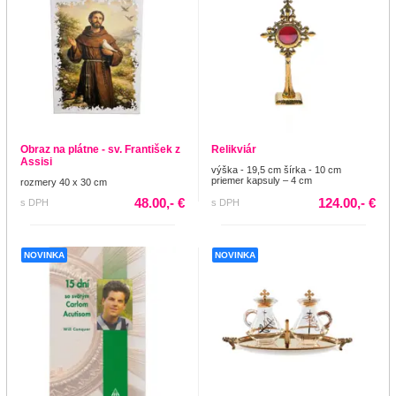
Obraz na plátne - sv. František z
Relikviár
Assisi
výška - 19,5 cm šírka - 10 cm
priemer kapsuly – 4 cm
rozmery 40 x 30 cm
48.00,- €
124.00,- €
s DPH
s DPH
NOVINKA
NOVINKA