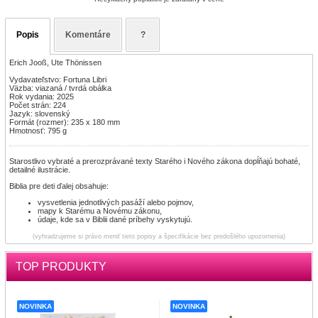
Popis
Komentáre
?
Erich Jooß, Ute Thönissen
Vydavateľstvo: Fortuna Libri
Väzba: viazaná / tvrdá obálka
Rok vydania: 2025
Počet strán: 224
Jazyk: slovenský
Formát (rozmer): 235 x 180 mm
Hmotnosť: 795 g
Starostlivo vybraté a prerozprávané texty Starého i Nového zákona dopĺňajú bohaté,
detailné ilustrácie.
Biblia pre deti ďalej obsahuje:
vysvetlenia jednotlivých pasáží alebo pojmov,
mapy k Starému a Novému zákonu,
údaje, kde sa v Biblii dané príbehy vyskytujú.
(vyhradzujeme si právo meniť tieto popisy a špecifikácie bez predošlého upozornenia)
TOP PRODUKTY
NOVINKA
NOVINKA