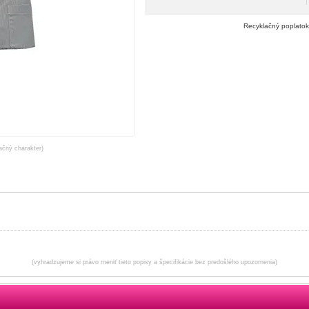
Recyklačný poplatok
račný charakter)
(vyhradzujeme si právo meniť tieto popisy a špecifikácie bez predošlého upozornenia)