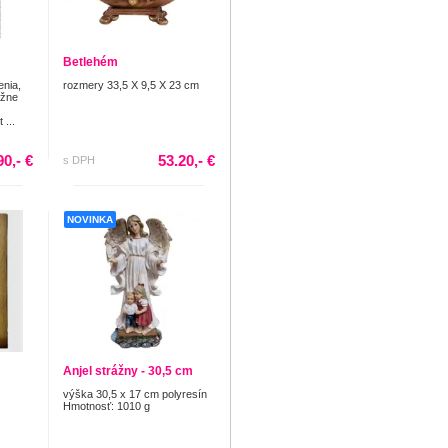
Betlehém
nia,
rozmery 33,5 X 9,5 X 23 cm
ážne
 ...
90,- €
53.20,- €
s DPH
NOVINKA
Anjel strážny - 30,5 cm
výška 30,5 x 17 cm polyresín
Hmotnosť: 1010 g