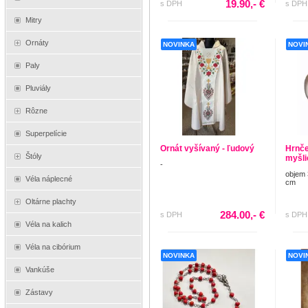
19.90,- €
s DPH
s DPH
Mitry
Ornáty
NOVINKA
NOVI
Paly
Pluviály
Rôzne
Superpelície
Ornát vyšívaný - ľudový
Hrnče
Štóly
myšli
-
objem 
Véla náplecné
cm
Oltárne plachty
284.00,- €
s DPH
s DPH
Véla na kalich
Véla na cibórium
NOVINKA
NOVI
Vankúše
Zástavy