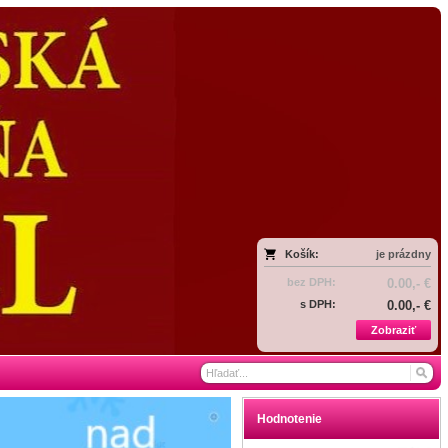
Košík:
je prázdny
bez DPH:
0.00,- €
s DPH:
0.00,- €
Zobraziť
Hodnotenie