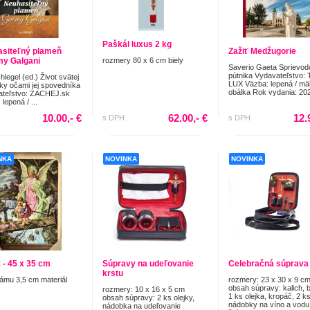
Paškál luxus 2 kg
siteľný plameň
Zažiť Medžugorie
y Galgani
rozmery 80 x 6 cm biely
Saverio Gaeta Sprievod
pútnika Vydavateľstvo: 
legel (ed.) Život svätej
LUX Väzba: lepená / m
ky očami jej spovedníka
obálka Rok vydania: 202
ateľstvo: ZACHEJ.sk
lepená / ...
10.00,- €
62.00,- €
12.
s DPH
s DPH
NKA
NOVINKA
NOVINKA
 - 45 x 35 cm
Súpravy na udeľovanie
Celebračná súprava
krstu
rámu 3,5 cm materiál
rozmery: 23 x 30 x 9 c
obsah súpravy: kalich, 
rozmery: 10 x 16 x 5 cm
1 ks olejka, kropáč, 2 k
obsah súpravy: 2 ks olejky,
nádobky na víno a vodu
nádobka na udeľovanie