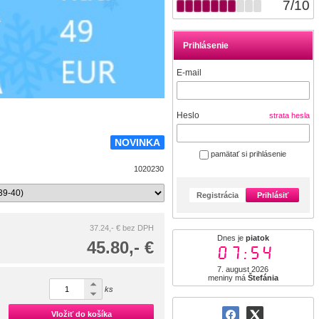
7
/
10
Prihlásenie
E-mail
Heslo
strata hesla
NOVINKA
pamätať si prihlásenie
1020230
Registrácia
Prihlásiť
37.24,- €
bez DPH
Dnes je
piatok
45.80,- €
07:54
7. august 2026
meniny má
Štefánia
ks
Vložiť do košíka