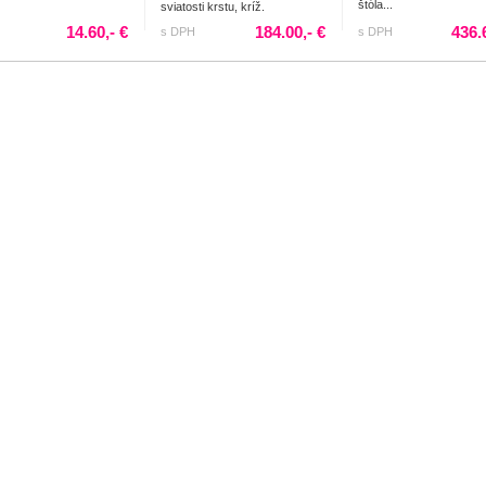
štóla...
sviatosti krstu, kríž.
14.60,- €
184.00,- €
436.
s DPH
s DPH