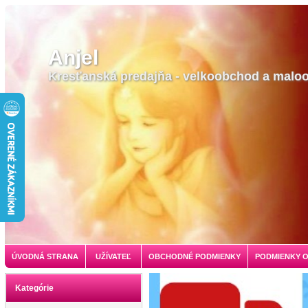
Anjel
Kresťanská predajňa - velkoobchod a malo
ÚVODNÁ STRANA
UŽÍVATEĽ
OBCHODNÉ PODMIENKY
PODMIENKY 
Kategórie