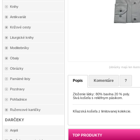
Knihy
Antikvariát
Križové cesty
Liturgické knihy
Modlitebníky
Obaly
(obrázky majú len ilust
Obrázky
Pamätné listy
Popis
Komentáre
?
Pozdravy
Zloženie látky: 80% bavlna 20 % poly.
Sivá košeľa s reliéfnym pásikom.
Pohľadnice
Ružencové kartičky
Kňazská košeľa z limitovanej kolekcie.
DARČEKY
Anjeli
TOP PRODUKTY