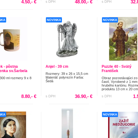
4.50,- €
48.00,- €
32.
s DPH
s DPH
NKA
NOVINKA
NOVINKA
k - pôstna
Anjel - 39 cm
Puzzle 40 - Svätý
enka sv.Šarbela
František
Rozmery: 39 x 26 x 15,5 cm
Materiál: polyrezín Farba:
300 ml rozmery 9 x 8
Obraz pozostávajúci zo
Šedá
častí. Vyrobené z 1 mm
hrubého kartónu. Rozm
produktu 13 cm x 20 cm
8.80,- €
36.90,- €
1.
s DPH
s DPH
NKA
NOVINKA