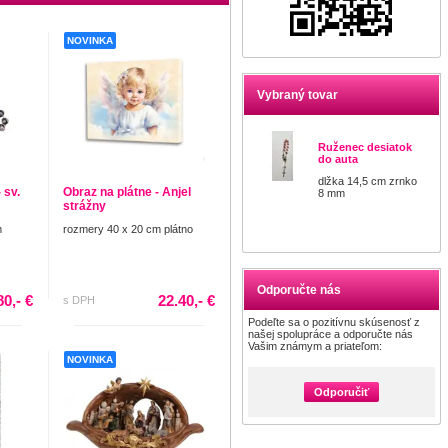
NOVINKA
Vybraný tovar
Ruženec desiatok
do auta
dlžka 14,5 cm zrnko
 sv.
Obraz na plátne - Anjel
8 mm
strážny
m
rozmery 40 x 20 cm plátno
Odporučte nás
80,- €
22.40,- €
s DPH
Podeľte sa o pozitívnu skúsenosť z
našej spolupráce a odporučte nás
Vašim známym a priateľom:
NOVINKA
Odporučiť