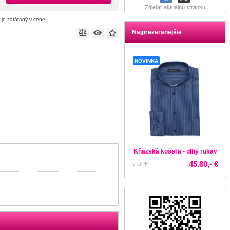
Zdieľať aktuálnu stránku
 je zarátaný v cene
Najprezeranejšie
NOVINKA
Kňazská košeľa - dlhý rukáv
45.80,- €
s DPH