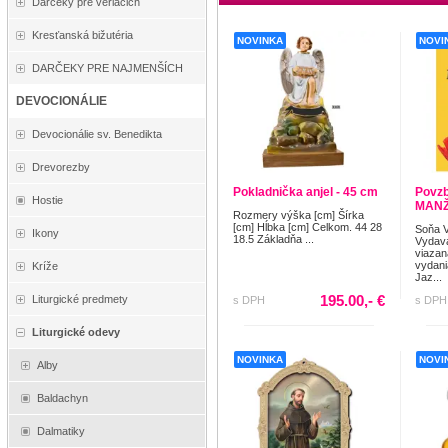
Darčeky pre veriacich
Kresťanská bižutéria
NOVINKA
NOVI
DARČEKY PRE NAJMENŠÍCH
DEVOCIONÁLIE
Devocionálie sv. Benedikta
Drevorezby
Pokladnička anjel - 45 cm
Povzb
Hostie
MAN
Rozmery výška [cm] Šírka
[cm] Hĺbka [cm] Celkom. 44 28
Soňa 
Ikony
18.5 Základňa ...
Vydava
viazan
vydani
Kríže
Jaz...
195.00,- €
Liturgické predmety
s DPH
s DPH
Liturgické odevy
NOVINKA
NOVI
Alby
Baldachyn
Dalmatiky