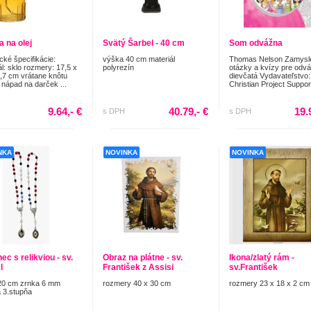
 na olej
Svätý Šarbel - 40 cm
Som odvážna
cké špecifikácie:
výška 40 cm materiál
Thomas Nelson Zamysle
ál: sklo rozmery: 17,5 x
polyrezín
otázky a kvízy pre odv
7,7 cm vrátane knôtu
dievčatá Vydavateľstvo:
 nápad na darček ...
Christian Project Support
9.64,- €
40.79,- €
19.
s DPH
s DPH
NKA
NOVINKA
NOVINKA
c s relikviou - sv.
Obraz na plátne - sv.
Ikona/zlatý rám -
l
František z Assisi
sv.František
20 cm zrnka 6 mm
rozmery 40 x 30 cm
rozmery 23 x 18 x 2 cm
a 3.stupňa