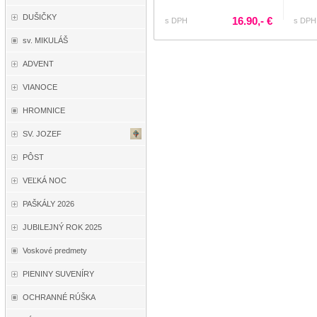
DUŠIČKY
16.90,- €
s DPH
s DPH
sv. MIKULÁŠ
ADVENT
VIANOCE
HROMNICE
SV. JOZEF
PÔST
VEĽKÁ NOC
PAŠKÁLY 2026
JUBILEJNÝ ROK 2025
Voskové predmety
PIENINY SUVENÍRY
OCHRANNÉ RÚŠKA