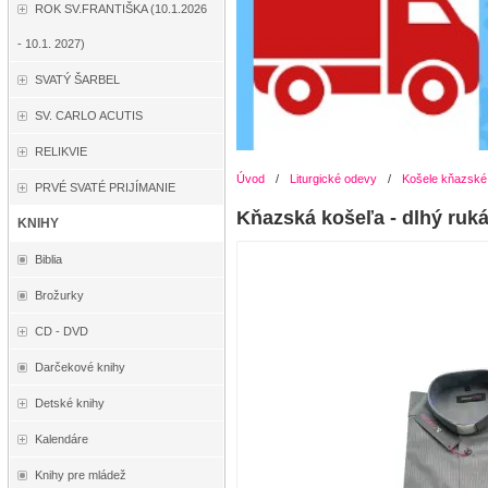
ROK SV.FRANTIŠKA (10.1.2026
- 10.1. 2027)
SVATÝ ŠARBEL
SV. CARLO ACUTIS
RELIKVIE
Úvod
/
Liturgické odevy
/
Košele kňazské
PRVÉ SVATÉ PRIJÍMANIE
Kňazská košeľa - dlhý ruk
KNIHY
Biblia
Brožurky
CD - DVD
Darčekové knihy
Detské knihy
Kalendáre
Knihy pre mládež