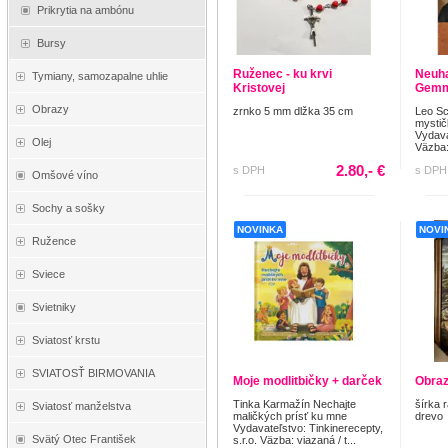
Prikrytia na ambónu
Bursy
Ruženec - ku krvi
Neuha
Tymiany, samozapalne uhlie
Kristovej
Gemm
Obrazy
zrnko 5 mm dlžka 35 cm
Leo Sch
mystič
Vydav
Olej
Väzba: 
2.80,- €
s DPH
s DPH
Omšové víno
Sochy a sošky
NOVINKA
NOVI
Ružence
Sviece
Svietniky
Sviatosť krstu
SVIATOSŤ BIRMOVANIA
Moje modlitbičky + darček
Obraz
Tinka Karmažín Nechajte
šírka 
Sviatosť manželstva
maličkých prísť ku mne
drevo
Vydavateľstvo: Tinkinerecepty,
Svätý Otec František
s.r.o. Väzba: viazaná / t...