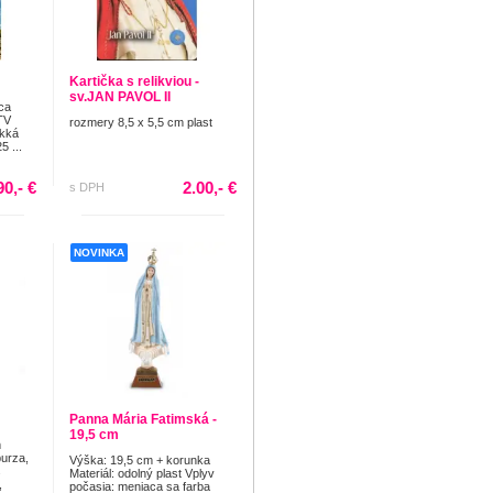
Kartička s relikviou -
sv.JAN PAVOL II
ca
TV
rozmery 8,5 x 5,5 cm plast
äkká
5 ...
90,- €
2.00,- €
s DPH
NOVINKA
Panna Mária Fatimská -
19,5 cm
m
burza,
Výška: 19,5 cm + korunka
s
Materiál: odolný plast Vplyv
,
počasia: meniaca sa farba