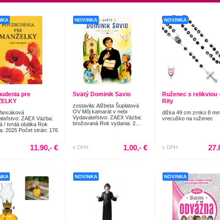
NKA
NOVINKA
NOVINKA
udenia pre
Svätý Dominik Savio
Ruženec s relikviou -
ŽELKY
Rity
zostavila: Alžbeta Šuplatová
OV Môj kamarát v nebi
Vancáková
dlžka 49 cm zrnko 8 m
Vydavateľstvo: ZAEX Väzba:
teľstvo: ZAEX Väzba:
vrecuško na ruženec
brožovaná Rok vydania: 2...
á / tvrdá obálka Rok
a: 2025 Počet strán: 176
11.90,- €
1.00,- €
27.
s DPH
s DPH
NKA
NOVINKA
NOVINKA