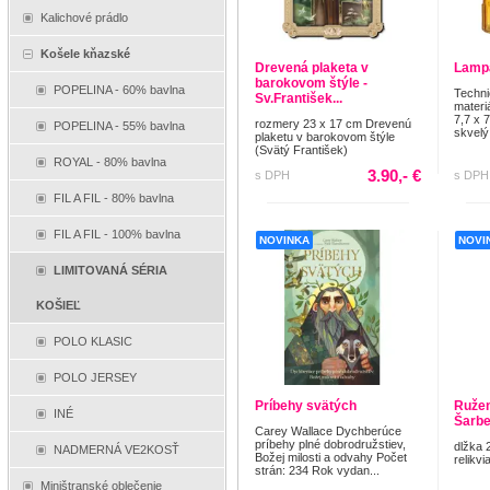
Kalichové prádlo
Košele kňazské
Drevená plaketa v
Lampa
barokovom štýle -
POPELINA - 60% bavlna
Techni
Sv.František...
materi
7,7 x 
rozmery 23 x 17 cm Drevenú
POPELINA - 55% bavlna
skvelý
plaketu v barokovom štýle
(Svätý František)
ROYAL - 80% bavlna
3.90,- €
s DPH
s DPH
FIL A FIL - 80% bavlna
FIL A FIL - 100% bavlna
NOVINKA
NOVI
LIMITOVANÁ SÉRIA
KOŠIEĽ
POLO KLASIC
POLO JERSEY
Príbehy svätých
Ružene
INÉ
Šarbe
Carey Wallace Dychberúce
príbehy plné dobrodružstiev,
dlžka 
NADMERNÁ VE2KOSŤ
Božej milosti a odvahy Počet
relikvi
strán: 234 Rok vydan...
Miništranské oblečenie