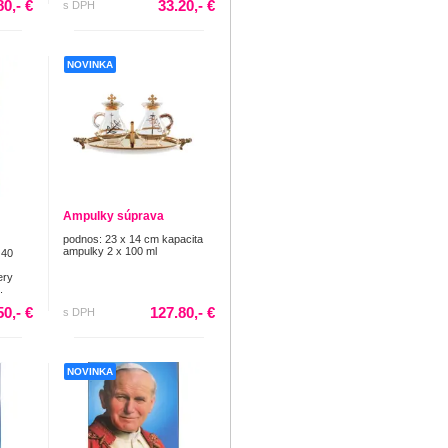
80,- €
33.20,- €
s DPH
NOVINKA
Ampulky súprava
podnos: 23 x 14 cm kapacita
ampulky 2 x 100 ml
 40
ery
.
50,- €
127.80,- €
s DPH
NOVINKA