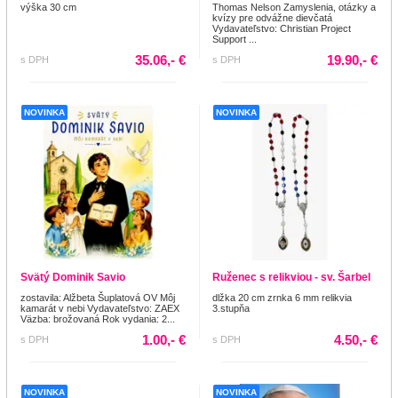
výška 30 cm
Thomas Nelson Zamyslenia, otázky a
kvízy pre odvážne dievčatá
Vydavateľstvo: Christian Project
Support ...
35.06,- €
19.90,- €
s DPH
s DPH
NOVINKA
NOVINKA
Svätý Dominik Savio
Ruženec s relikviou - sv. Šarbel
zostavila: Alžbeta Šuplatová OV Môj
dlžka 20 cm zrnka 6 mm relikvia
kamarát v nebi Vydavateľstvo: ZAEX
3.stupňa
Väzba: brožovaná Rok vydania: 2...
1.00,- €
4.50,- €
s DPH
s DPH
NOVINKA
NOVINKA