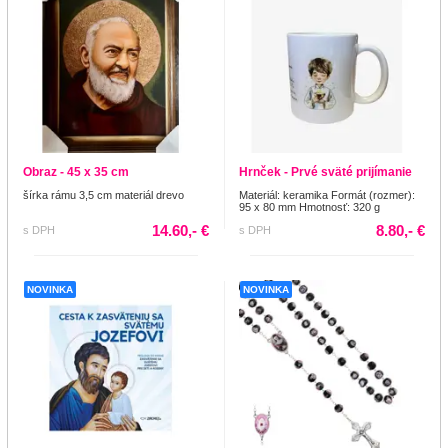
Obraz - 45 x 35 cm
Hrnček - Prvé sväté prijímanie
šírka rámu 3,5 cm materiál drevo
Materiál: keramika Formát (rozmer):
95 x 80 mm Hmotnosť: 320 g
14.60,- €
8.80,- €
s DPH
s DPH
NOVINKA
NOVINKA