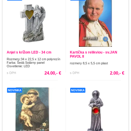
Anjel s krížom LED - 34 cm
Kartička s relikviou - sv.JAN
PAVOL II
Rozmery:34 x 22,5 x 12 cm polyrezín
Farba: Šedá Solárny panel
rozmery 8,5 x 5,5 cm plast
Osvetlenie: LED
24.00,- €
2.00,- €
s DPH
s DPH
NOVINKA
NOVINKA