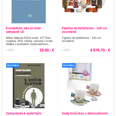
Evanjelium, ako mi bolo
Figúrky do betlehema - 120 cm
odhalené 10
osvetlené
Mária Valtorta Počet strán: 477 Rok
Figúrky do betlehema - 120 cm
vydania: 2011 Väzba: viazaná / tvrdá
osvetlené
obálka s prebalom Vydavateľstvo...
19.00,- €
4 876.70,- €
s DPH
s DPH
NOVINKA
NOVINKA
Zamyslenia k nedeľným
Sada hrnčekov v dekoratívnom