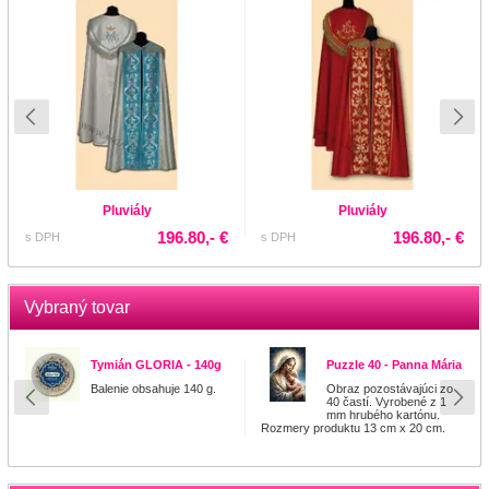
Pluviály
Pluviály
196.80,- €
196.80,- €
s DPH
s DPH
Vybraný tovar
Tymián GLORIA - 140g
Puzzle 40 - Panna Mária
Balenie obsahuje 140 g.
Obraz pozostávajúci zo
40 častí. Vyrobené z 1
mm hrubého kartónu.
Rozmery produktu 13 cm x 20 cm.