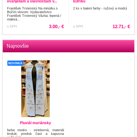
evanjeliám a slávnostiam v...
kufríku
František Trstenský Na minútku s
2 ks v balení farby - ružový a modrý
Božím slovom. Vydavateľstvo:
František Trstenský Väzba: lepená /
mäkká...
3.00,- €
12.71,- €
s DPH
s DPH
Najnovšie
NOVINKA
Pluviál mariánsky
farba modro - strieborná, materiál
brokát, predná čast a kapucna