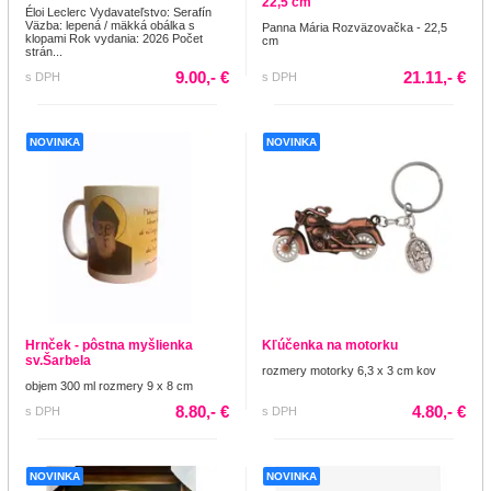
22,5 cm
Éloi Leclerc Vydavateľstvo: Serafín
Väzba: lepená / mäkká obálka s
Panna Mária Rozväzovačka - 22,5
klopami Rok vydania: 2026 Počet
cm
strán...
9.00,- €
21.11,- €
s DPH
s DPH
NOVINKA
NOVINKA
Hrnček - pôstna myšlienka
Kľúčenka na motorku
sv.Šarbela
rozmery motorky 6,3 x 3 cm kov
objem 300 ml rozmery 9 x 8 cm
8.80,- €
4.80,- €
s DPH
s DPH
NOVINKA
NOVINKA