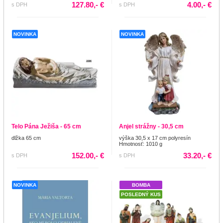
127.80,- €
4.00,- €
s DPH
s DPH
NOVINKA
NOVINKA
Telo Pána Ježiša - 65 cm
Anjel strážny - 30,5 cm
dlžka 65 cm
výška 30,5 x 17 cm polyresín
Hmotnosť: 1010 g
152.00,- €
33.20,- €
s DPH
s DPH
NOVINKA
BOMBA
POSLEDNÝ KUS