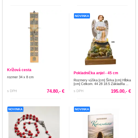
NOVINKA
Krížová cesta
Pokladnička anjel - 45 cm
rozmer 34 x 8 cm
Rozmery výška [cm] Šírka [cm] Hĺbka
[cm] Celkom. 44 28 18.5 Základňa ...
74.80,- €
195.00,- €
s DPH
s DPH
NOVINKA
NOVINKA