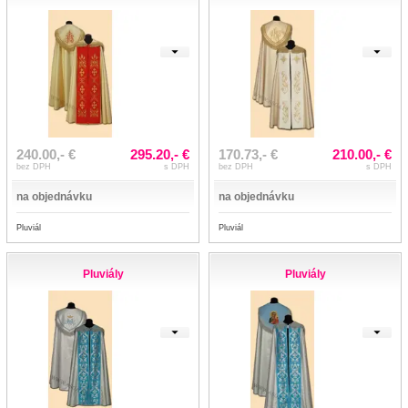
240.00,- €
295.20,- €
170.73,- €
210.00,- €
bez DPH
s DPH
bez DPH
s DPH
na objednávku
na objednávku
Pluviál
Pluviál
Pluviály
Pluviály