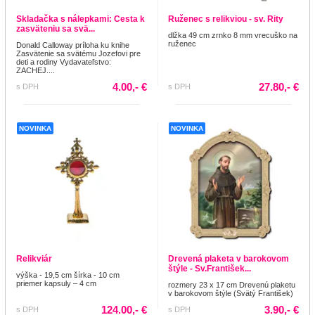
Skladačka s nálepkami: Cesta k
Ruženec s relikviou - sv. Rity
zasväteniu sa svä...
dlžka 49 cm zrnko 8 mm vrecuško na
ruženec
Donald Calloway príloha ku knihe
Zasvätenie sa svätému Jozefovi pre
deti a rodiny Vydavateľstvo:
ZACHEJ....
4.00,- €
27.80,- €
s DPH
s DPH
NOVINKA
NOVINKA
Relikviár
Drevená plaketa v barokovom
štýle - Sv.František...
výška - 19,5 cm šírka - 10 cm
priemer kapsuly – 4 cm
rozmery 23 x 17 cm Drevenú plaketu
v barokovom štýle (Svätý František)
124.00,- €
3.90,- €
s DPH
s DPH