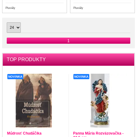
Pluviály
Pluviály
1
TOP PRODUKTY
NOVINKA
NOVINKA
Múdrosť Chudáčika
Panna Mária Rozväzovačka -