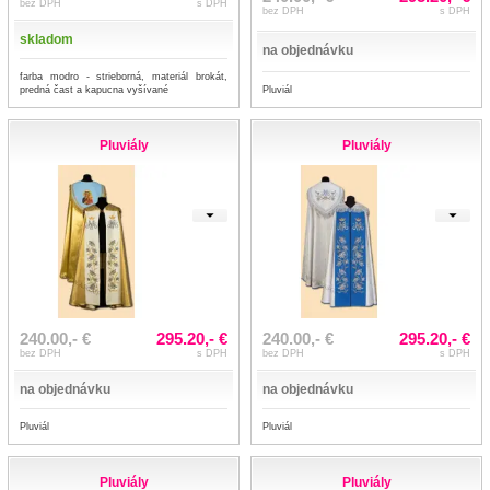
bez DPH
s DPH
bez DPH
s DPH
skladom
na objednávku
farba modro - strieborná, materiál brokát,
Pluviál
predná čast a kapucna vyšívané
Pluviály
Pluviály
240.00,- €
295.20,- €
240.00,- €
295.20,- €
bez DPH
s DPH
bez DPH
s DPH
na objednávku
na objednávku
Pluviál
Pluviál
Pluviály
Pluviály