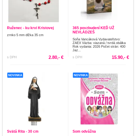
Ruženec - ku krvi Kristovej
365 povzbudení KEĎ UŽ
NEVLÁDZEŠ
zrnko 5 mm dlžka 35 cm
Soňa Vancáková Vydavateľstvo:
ZAEX Väzba: viazaná / tvrdá obálka
Rok vydania: 2026 Počet strán: 400
Jaz...
2.80,- €
15.90,- €
s DPH
s DPH
NOVINKA
NOVINKA
Svätá Rita - 30 cm
Som odvážna