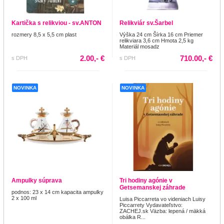
Kartička s relikviou - sv.ANTON
Relikviár sv.Šarbel
rozmery 8,5 x 5,5 cm plast
Výška 24 cm Šírka 16 cm Priemer
relikviara 3,6 cm Hmota 2,5 kg
Materiál mosadz
2.00,- €
710.00,- €
s DPH
s DPH
NOVINKA
NOVINKA
Ampulky súprava
Tri hodiny agónie v
Getsemanskej záhrade
podnos: 23 x 14 cm kapacita ampulky
2 x 100 ml
Luisa Piccarreta vo videniach Luisy
Piccarrety Vydavateľstvo:
ZACHEJ.sk Väzba: lepená / mäkká
obálka R...