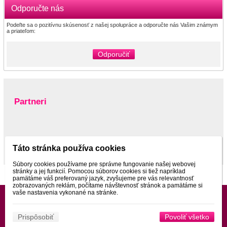
Odporučte nás
Podeľte sa o pozitívnu skúsenosť z našej spolupráce a odporučte nás Vašim známym
a priateľom:
Odporučiť
Partneri
www.pltnictvo.eu
Táto stránka používa cookies
Súbory cookies používame pre správne fungovanie našej webovej
stránky a jej funkcií. Pomocou súborov cookies si tiež napríklad
pamätáme váš preferovaný jazyk, zvyšujeme pre vás relevantnosť
zobrazovaných reklám, počítame návštevnosť stránok a pamätáme si
vaše nastavenia vykonané na stránke.
Prispôsobiť
Povoliť všetko