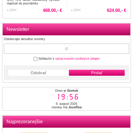
napísať do poznámky
468.00,- €
624.00,- €
s DPH
s DPH
Newsletter
Odoberajte aktuálne novinky
Súhlasím s
spracovaním osobných údajov
Odobrať
Pridať
Dnes je
štvrtok
19:56
6. august 2026
meniny má
Jozefína
Najprezeranejšie