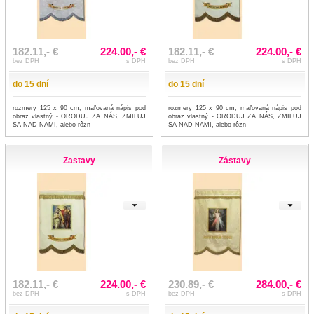
182.11,- €
224.00,- €
182.11,- €
224.00,- €
bez DPH
s DPH
bez DPH
s DPH
do 15 dní
do 15 dní
rozmery 125 x 90 cm, maľovaná nápis pod
rozmery 125 x 90 cm, maľovaná nápis pod
obraz vlastný - ORODUJ ZA NÁS, ZMILUJ
obraz vlastný - ORODUJ ZA NÁS, ZMILUJ
SA NAD NAMI, alebo rôzn
SA NAD NAMI, alebo rôzn
Zastavy
Zástavy
182.11,- €
224.00,- €
230.89,- €
284.00,- €
bez DPH
s DPH
bez DPH
s DPH