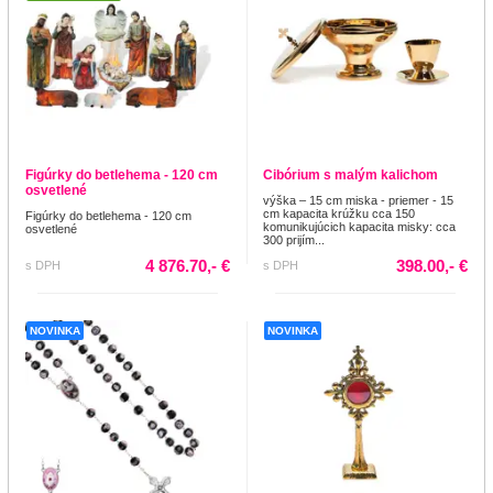
Figúrky do betlehema - 120 cm
Cibórium s malým kalichom
osvetlené
výška – 15 cm miska - priemer - 15
cm kapacita krúžku cca 150
Figúrky do betlehema - 120 cm
komunikujúcich kapacita misky: cca
osvetlené
300 prijím...
4 876.70,- €
398.00,- €
s DPH
s DPH
NOVINKA
NOVINKA