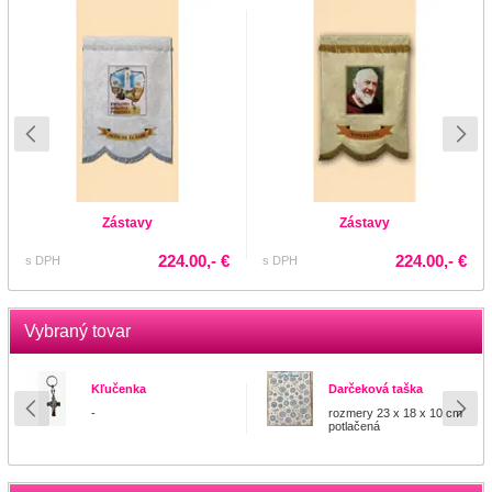
Zástavy
Zástavy
224.00,- €
224.00,- €
s DPH
s DPH
Vybraný tovar
Kľučenka
Darčeková taška
-
rozmery 23 x 18 x 10 cm
potlačená