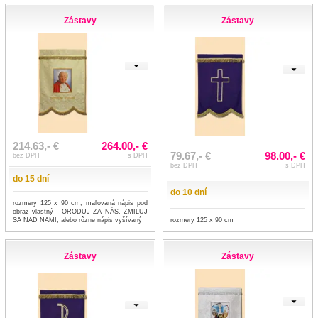
Zástavy
Zástavy
214.63,- €
264.00,- €
79.67,- €
98.00,- €
bez DPH
s DPH
bez DPH
s DPH
do 15 dní
do 10 dní
rozmery 125 x 90 cm, maľovaná nápis pod
obraz vlastný - ORODUJ ZA NÁS, ZMILUJ
rozmery 125 x 90 cm
SA NAD NAMI, alebo rôzne nápis vyšívaný
Zástavy
Zástavy