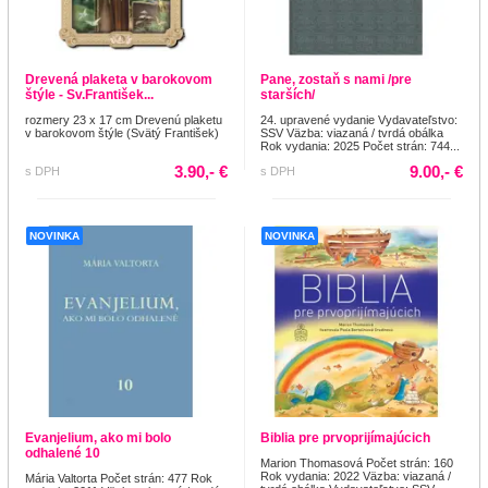
Drevená plaketa v barokovom
Pane, zostaň s nami /pre
štýle - Sv.František...
starších/
rozmery 23 x 17 cm Drevenú plaketu
24. upravené vydanie Vydavateľstvo:
v barokovom štýle (Svätý František)
SSV Väzba: viazaná / tvrdá obálka
Rok vydania: 2025 Počet strán: 744...
3.90,- €
9.00,- €
s DPH
s DPH
NOVINKA
NOVINKA
Evanjelium, ako mi bolo
Biblia pre prvoprijímajúcich
odhalené 10
Marion Thomasová Počet strán: 160
Rok vydania: 2022 Väzba: viazaná /
Mária Valtorta Počet strán: 477 Rok