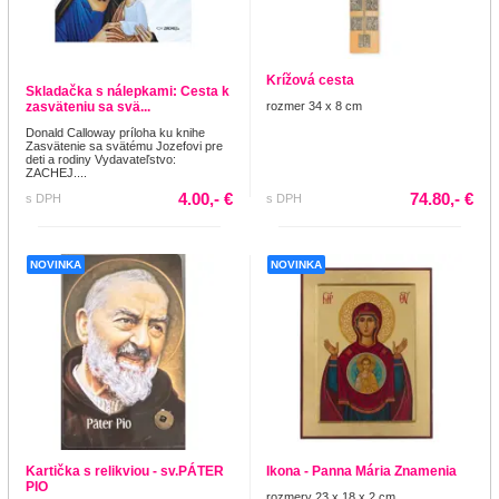
Krížová cesta
Skladačka s nálepkami: Cesta k
zasväteniu sa svä...
rozmer 34 x 8 cm
Donald Calloway príloha ku knihe
Zasvätenie sa svätému Jozefovi pre
deti a rodiny Vydavateľstvo:
ZACHEJ....
4.00,- €
74.80,- €
s DPH
s DPH
NOVINKA
NOVINKA
Kartička s relikviou - sv.PÁTER
Ikona - Panna Mária Znamenia
PIO
rozmery 23 x 18 x 2 cm