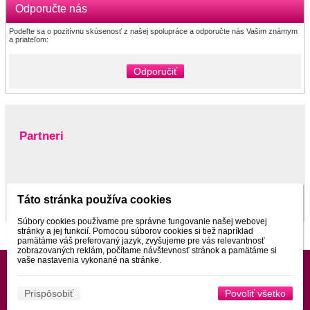
Odporučte nás
Podeľte sa o pozitívnu skúsenosť z našej spolupráce a odporučte nás Vašim známym
a priateľom:
Odporučiť
Partneri
www.pltnictvo.eu
Táto stránka používa cookies
Súbory cookies používame pre správne fungovanie našej webovej
stránky a jej funkcií. Pomocou súborov cookies si tiež napríklad
pamätáme váš preferovaný jazyk, zvyšujeme pre vás relevantnosť
zobrazovaných reklám, počítame návštevnosť stránok a pamätáme si
vaše nastavenia vykonané na stránke.
Prispôsobiť
Povoliť všetko