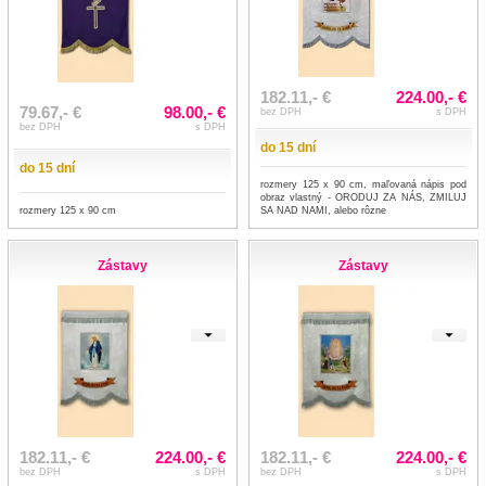
182.11,- €
224.00,- €
79.67,- €
98.00,- €
bez DPH
s DPH
bez DPH
s DPH
do 15 dní
do 15 dní
rozmery 125 x 90 cm, maľovaná nápis pod
obraz vlastný - ORODUJ ZA NÁS, ZMILUJ
rozmery 125 x 90 cm
SA NAD NAMI, alebo rôzne
Zástavy
Zástavy
182.11,- €
224.00,- €
182.11,- €
224.00,- €
bez DPH
s DPH
bez DPH
s DPH