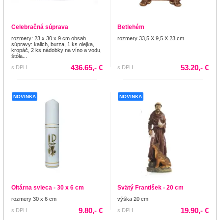
Celebračná súprava
Betlehém
rozmery: 23 x 30 x 9 cm obsah
rozmery 33,5 X 9,5 X 23 cm
súpravy: kalich, burza, 1 ks olejka,
kropáč, 2 ks nádobky na víno a vodu,
štóla...
436.65,- €
53.20,- €
s DPH
s DPH
NOVINKA
NOVINKA
Oltárna svieca - 30 x 6 cm
Svätý František - 20 cm
rozmery 30 x 6 cm
výška 20 cm
9.80,- €
19.90,- €
s DPH
s DPH