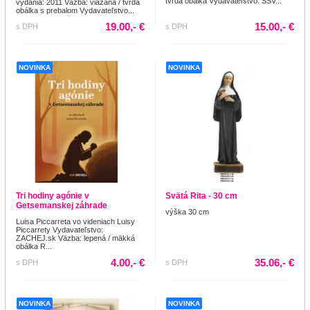
tvrdá obálka Vydavateľstvo: SSV...
vydania: 2011 Väzba: viazaná / tvrdá
obálka s prebalom Vydavateľstvo...
19.00,- €
15.00,- €
s DPH
s DPH
NOVINKA
NOVINKA
Tri hodiny agónie v
Svätá Rita - 30 cm
Getsemanskej záhrade
výška 30 cm
Luisa Piccarreta vo videniach Luisy
Piccarrety Vydavateľstvo:
ZACHEJ.sk Väzba: lepená / mäkká
obálka R...
4.00,- €
35.06,- €
s DPH
s DPH
NOVINKA
NOVINKA