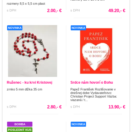
rozmery 8,5 x 5,5 cm plast
2.00,- €
49.20,- €
s DPH
s DPH
NOVINKA
NOVINKA
Ruženec - ku krvi Kristovej
Srdce nám hovorí o Bohu
zrnko 5 mm dlžka 35 cm
Papež František Rozlišovanie v
dnešnej dobe Vydavateľstvo:
Christian Project Support Väzba:
viazaná / t...
2.80,- €
13.90,- €
s DPH
s DPH
BOMBA
NOVINKA
POSLEDNÝ KUS