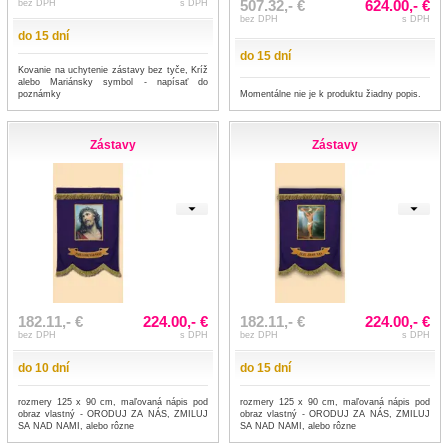
507.32,- €
624.00,- €
bez DPH
s DPH
bez DPH
s DPH
do 15 dní
do 15 dní
Kovanie na uchytenie zástavy bez tyče, Kríž
alebo Mariánsky symbol - napísať do
poznámky
Momentálne nie je k produktu žiadny popis.
Zástavy
Zástavy
182.11,- €
224.00,- €
182.11,- €
224.00,- €
bez DPH
s DPH
bez DPH
s DPH
do 10 dní
do 15 dní
rozmery 125 x 90 cm, maľovaná nápis pod
rozmery 125 x 90 cm, maľovaná nápis pod
obraz vlastný - ORODUJ ZA NÁS, ZMILUJ
obraz vlastný - ORODUJ ZA NÁS, ZMILUJ
SA NAD NAMI, alebo rôzne
SA NAD NAMI, alebo rôzne