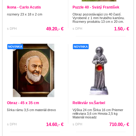
Ikona - Carlo Acutis
Puzzle 40 - Svätý František
rozmery 23 x 18 x 2 cm
Obraz pozostávajúci zo 40 častí.
Vyrobené z 1 mm hrubého kartónu.
Rozmery produktu 13 cm x 20 cm.
49.20,- €
1.50,- €
s DPH
s DPH
NOVINKA
NOVINKA
Obraz - 45 x 35 cm
Relikviár sv.Šarbel
šírka rámu 3,5 cm materiál drevo
Výška 24 cm Šírka 16 cm Priemer
relikviara 3,6 cm Hmota 2,5 kg
Materiál mosadz
14.60,- €
710.00,- €
s DPH
s DPH