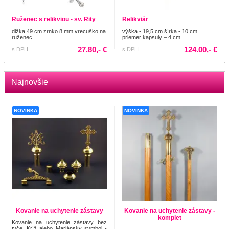
Ruženec s relikviou - sv. Rity
Relikviár
dlžka 49 cm zrnko 8 mm vrecuško na
výška - 19,5 cm šírka - 10 cm
ruženec
priemer kapsuly – 4 cm
27.80,- €
124.00,- €
s DPH
s DPH
Najnovšie
NOVINKA
NOVINKA
Kovanie na uchytenie zástavy
Kovanie na uchytenie zástavy -
komplet
Kovanie na uchytenie zástavy bez
tyče, Kríž alebo Mariánsky symbol -