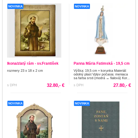
NOVINKA
NOVINKA
Ikona/zlatý rám - sv.František
Panna Mária Fatimská - 19,5 cm
rozmery 23 x 18 x 2 cm
Výška: 19,5 cm + korunka Materiál:
odolný plast Vplyv počasia: meniaca
sa farba srsti (modrá ↔ fialová) Kor...
32.80,- €
27.80,- €
s DPH
s DPH
NOVINKA
NOVINKA