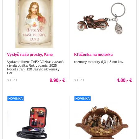
Vyslyš naše prosby, Pane
Kľúčenka na motorku
Vydavateľstvo: ZAEX Väzba: viazaná
rozmery motorky 6,3 x 3 cm kov
/ tvrdá obálka Rok vydania: 2025
Počet strán: 120 Jazyk: slovenský
For...
9.90,- €
4.80,- €
s DPH
s DPH
NOVINKA
NOVINKA