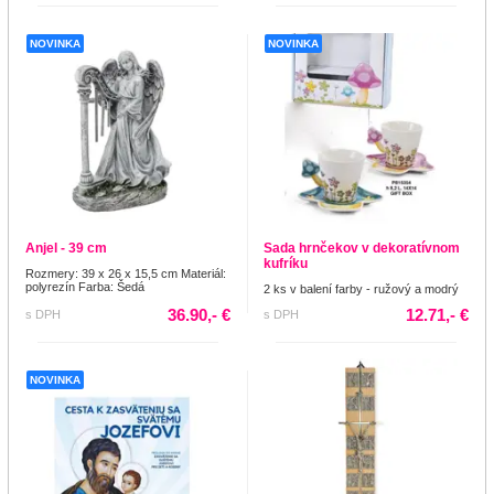
NOVINKA
NOVINKA
Anjel - 39 cm
Sada hrnčekov v dekoratívnom
kufríku
Rozmery: 39 x 26 x 15,5 cm Materiál:
polyrezín Farba: Šedá
2 ks v balení farby - ružový a modrý
36.90,- €
12.71,- €
s DPH
s DPH
NOVINKA