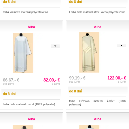
do 8 dní
do 8 dní
farba krémová materiál polyester/vlna
Farba biela materiál streč, alebo polyester/vlna
Alba
Alba
99.19,- €
122.00,- €
66.67,- €
82.00,- €
bez DPH
s DPH
bez DPH
s DPH
do 8 dní
do 8 dní
farba krémová materiál žoržet (100%
farba biela materiál žoržet (100% polyester)
polyester)
Alba
Alba