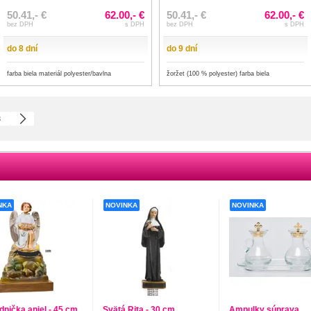
50.41,- €
62.00,- €
50.41,- €
62.00,- €
bez DPH
s DPH
bez DPH
s DPH
do 8 dní
do 9 dní
farba biela materiál polyester/bavlna
žoržet (100 % polyester) farba biela
3
NKA
NOVINKA
NOVINKA
dnička anjel - 45 cm
Svätá Rita - 30 cm
Ampulky súprava