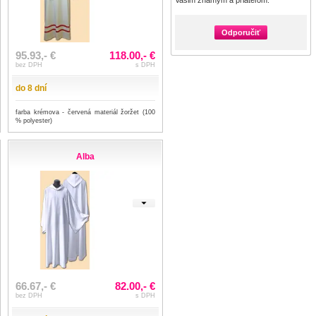
Vašim známym a priateľom:
Odporučiť
95.93,- €
118.00,- €
bez DPH
s DPH
do 8 dní
farba krémova - červená materiál žoržet (100
% polyester)
Alba
66.67,- €
82.00,- €
bez DPH
s DPH