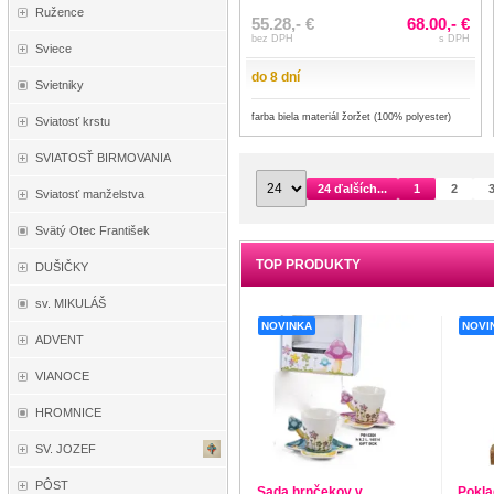
Ružence
55.28,- €
68.00,- €
bez DPH
s DPH
Sviece
do 8 dní
Svietniky
farba biela materiál žoržet (100% polyester)
Sviatosť krstu
SVIATOSŤ BIRMOVANIA
24 ďalších...
1
2
Sviatosť manželstva
Svätý Otec František
TOP PRODUKTY
DUŠIČKY
sv. MIKULÁŠ
NOVINKA
NOVI
ADVENT
VIANOCE
HROMNICE
SV. JOZEF
PÔST
Sada hrnčekov v
Pokla