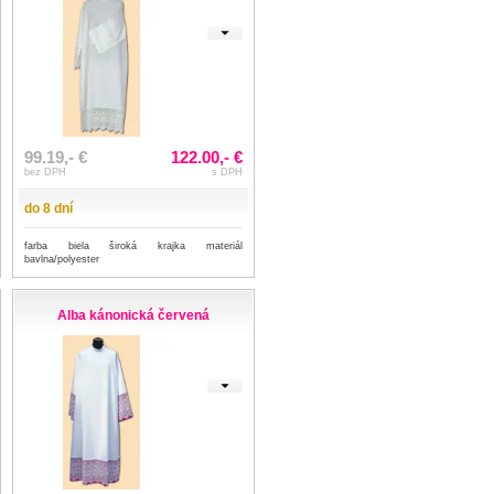
99.19,- €
122.00,- €
bez DPH
s DPH
do 8 dní
farba biela široká krajka materiál
bavlna/polyester
Alba kánonická červená