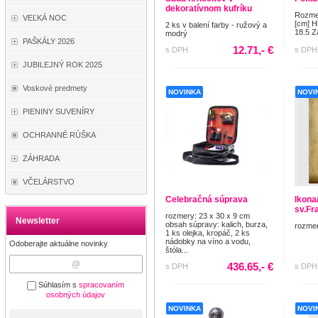
dekoratívnom kufríku
Rozmer
VEĽKÁ NOC
[cm] H
2 ks v balení farby - ružový a
18.5 Z
modrý
PAŠKÁLY 2026
12.71,- €
s DPH
s DPH
JUBILEJNÝ ROK 2025
Voskové predmety
NOVINKA
NOVI
PIENINY SUVENÍRY
OCHRANNÉ RÚŠKA
ZÁHRADA
VČELÁRSTVO
Celebračná súprava
Ikona/
sv.Fr
rozmery: 23 x 30 x 9 cm
Newsletter
obsah súpravy: kalich, burza,
rozmer
1 ks olejka, kropáč, 2 ks
nádobky na víno a vodu,
Odoberajte aktuálne novinky
štóla...
436.65,- €
s DPH
s DPH
Súhlasím s
spracovaním
osobných údajov
NOVINKA
NOVI