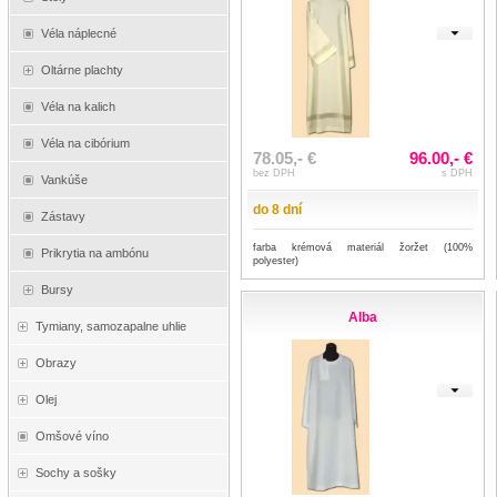
Véla náplecné
Oltárne plachty
Véla na kalich
Véla na cibórium
78.05,- €
96.00,- €
bez DPH
s DPH
Vankúše
do 8 dní
Zástavy
farba krémová materiál žoržet (100%
Prikrytia na ambónu
polyester)
Bursy
Alba
Tymiany, samozapalne uhlie
Obrazy
Olej
Omšové víno
Sochy a sošky