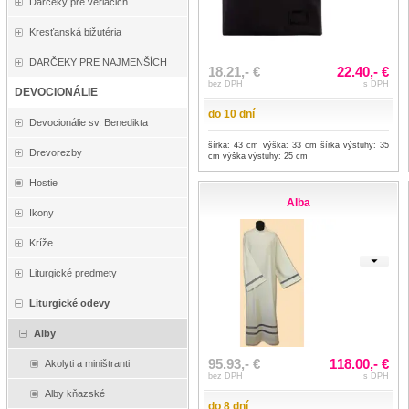
Darčeky pre veriacich
Kresťanská bižutéria
DARČEKY PRE NAJMENŠÍCH
18.21,- €
22.40,- €
bez DPH
s DPH
DEVOCIONÁLIE
do 10 dní
Devocionálie sv. Benedikta
šírka: 43 cm výška: 33 cm šírka výstuhy: 35
Drevorezby
cm výška výstuhy: 25 cm
Hostie
Alba
Ikony
Kríže
Liturgické predmety
Liturgické odevy
Alby
95.93,- €
118.00,- €
Akolyti a miništranti
bez DPH
s DPH
Alby kňazské
do 8 dní