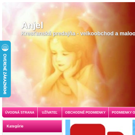
Anjel
Kresťanská predajňa - velkoobchod a malo
ÚVODNÁ STRANA
UŽÍVATEĽ
OBCHODNÉ PODMIENKY
PODMIENKY 
Kategórie