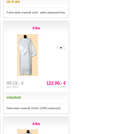
do 8 dní
Farba biela materiál streč, alebo polyester/vlna
Alba
99.19,- €
122.00,- €
bez DPH
s DPH
skladom
farba biela materiál žoržet (100% polyester)
Alba