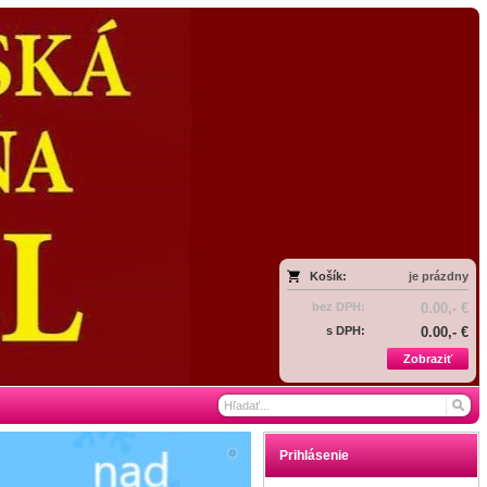
Košík:
je prázdny
bez DPH:
0.00,- €
s DPH:
0.00,- €
Zobraziť
Prihlásenie