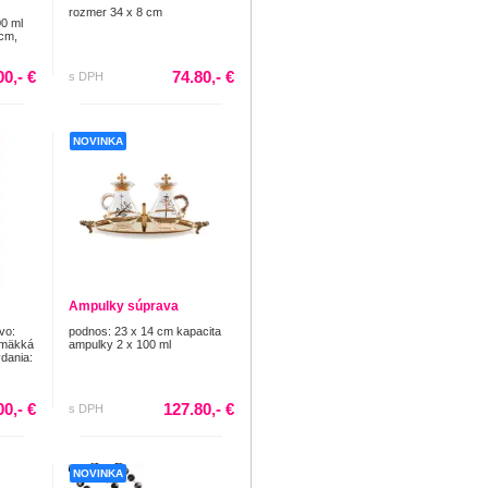
rozmer 34 x 8 cm
00 ml
 cm,
00,- €
74.80,- €
s DPH
NOVINKA
Ampulky súprava
vo:
podnos: 23 x 14 cm kapacita
 mäkká
ampulky 2 x 100 ml
dania:
00,- €
127.80,- €
s DPH
NOVINKA