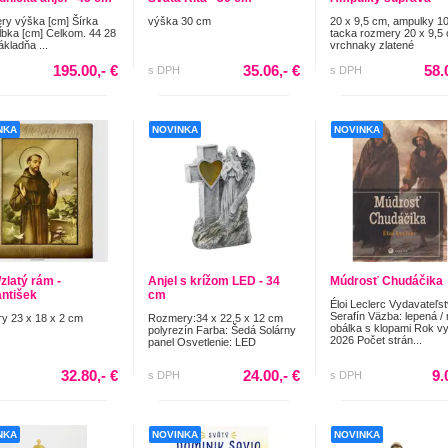
y výška [cm] Šírka
výška 30 cm
20 x 9,5 cm, ampulky 1
ĺbka [cm] Celkom. 44 28
tacka rozmery 20 x 9,5
ákladňa ...
vrchnaky zlatené
195.00,- €
35.06,- €
58.
s DPH
s DPH
NKA
NOVINKA
NOVINKA
zlatý rám -
Anjel s krížom LED - 34
Múdrosť Chudáčika
antišek
cm
Éloi Leclerc Vydavateľst
Serafín Väzba: lepená /
y 23 x 18 x 2 cm
Rozmery:34 x 22,5 x 12 cm
obálka s klopami Rok vy
polyrezín Farba: Šedá Solárny
2026 Počet strán...
panel Osvetlenie: LED
32.80,- €
24.00,- €
9.
s DPH
s DPH
NKA
NOVINKA
NOVINKA