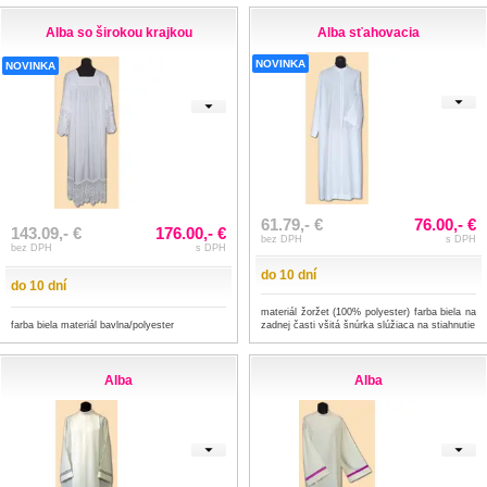
Alba so širokou krajkou
Alba sťahovacia
NOVINKA
NOVINKA
61.79,- €
76.00,- €
143.09,- €
176.00,- €
bez DPH
s DPH
bez DPH
s DPH
do 10 dní
do 10 dní
materiál žoržet (100% polyester) farba biela na
farba biela materiál bavlna/polyester
zadnej časti všitá šnúrka slúžiaca na stiahnutie
Alba
Alba