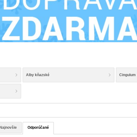
Alby kňazské
Cingulum
Najnovšie
Odporúčané