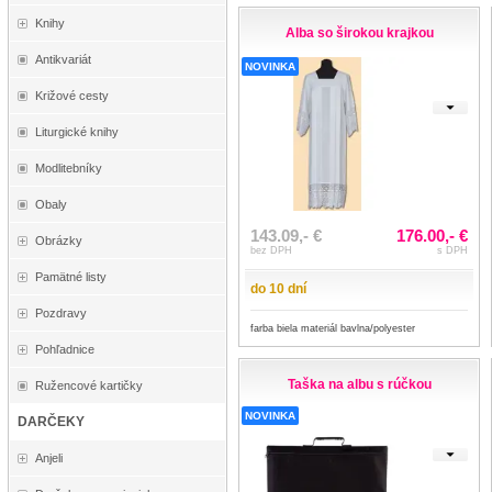
Knihy
Alba so širokou krajkou
Antikvariát
NOVINKA
Križové cesty
Liturgické knihy
Modlitebníky
Obaly
143.09,- €
176.00,- €
Obrázky
bez DPH
s DPH
Pamätné listy
do 10 dní
Pozdravy
farba biela materiál bavlna/polyester
Pohľadnice
Taška na albu s rúčkou
Ružencové kartičky
NOVINKA
DARČEKY
Anjeli