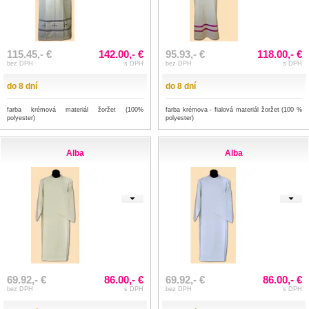
115.45,- €
142.00,- €
95.93,- €
118.00,- €
bez DPH
s DPH
bez DPH
s DPH
do 8 dní
do 8 dní
farba krémová materiál žoržet (100%
farba krémova - fialová materiál žoržet (100 %
polyester)
polyester)
Alba
Alba
69.92,- €
86.00,- €
69.92,- €
86.00,- €
bez DPH
s DPH
bez DPH
s DPH