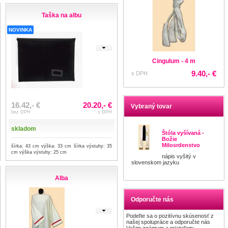
Taška na albu
NOVINKA
Cingulum - 4 m
9.40,- €
s DPH
16.42,- €
20.20,- €
Vybraný tovar
bez DPH
s DPH
skladom
Štóla vyšívaná -
Božie
Milosrdenstvo
šírka: 43 cm výška: 33 cm šírka výstuhy: 35
cm výška výstuhy: 25 cm
nápis vyšitý v
slovenskom jazyku
Alba
Odporučte nás
Podeľte sa o pozitívnu skúsenosť z
našej spolupráce a odporučte nás