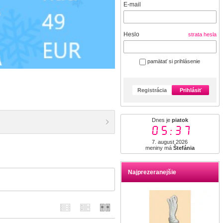
E-mail
Heslo
strata hesla
pamätať si prihlásenie
Registrácia
Prihlásiť
Dnes je
piatok
05:37
7. august 2026
meniny má
Štefánia
Najprezeranejšie