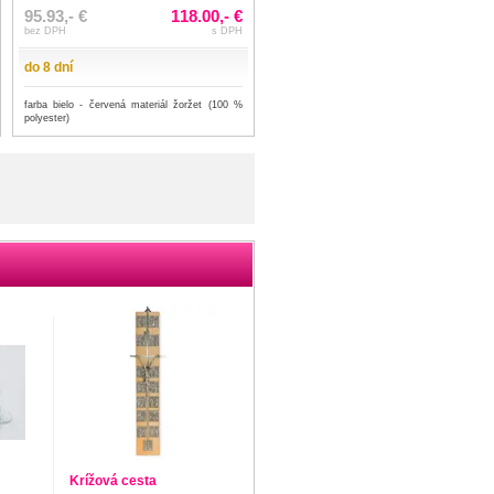
95.93,- €
118.00,- €
bez DPH
s DPH
do 8 dní
farba bielo - červená materiál žoržet (100 %
polyester)
Krížová cesta