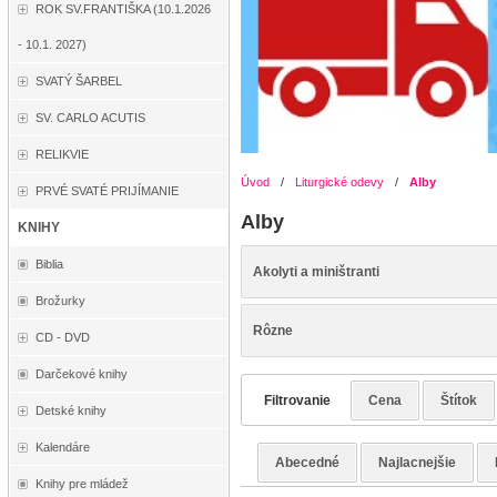
ROK SV.FRANTIŠKA (10.1.2026
- 10.1. 2027)
SVATÝ ŠARBEL
SV. CARLO ACUTIS
RELIKVIE
Úvod
/
Liturgické odevy
/
Alby
PRVÉ SVATÉ PRIJÍMANIE
Alby
KNIHY
Biblia
Akolyti a miništranti
Brožurky
Rôzne
CD - DVD
Darčekové knihy
Filtrovanie
Cena
Štítok
Detské knihy
Kalendáre
Abecedné
Najlacnejšie
Knihy pre mládež