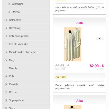
Cingulum
farba krémova- sivá materiál žoržet (100 %
polyester)
Rôzne
Baldachyn
Alba
Dalmatiky
Kalichové prádlo
Košele kňazské
Miništranské oblečenie
Mitry
66.67,- €
82.00,- €
Ornáty
bez DPH
s DPH
Paly
do 8 dní
Pluviály
Farba krémová materiál streč, alebo
polyester/vlna
Rôzne
Superpelície
Alba
Štóly