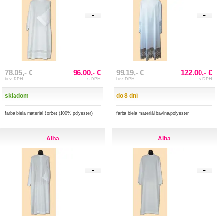
78.05,- €
96.00,- €
99.19,- €
122.00,- €
bez DPH
s DPH
bez DPH
s DPH
skladom
do 8 dní
farba biela materiál žoržet (100% polyester)
farba biela materiál bavlna/polyester
Alba
Alba