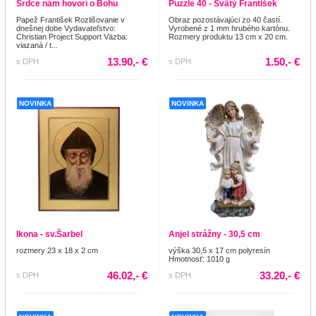
Srdce nám hovorí o Bohu
Puzzle 40 - Svätý František
Papež František Rozlišovanie v
Obraz pozostávajúci zo 40 častí.
dnešnej dobe Vydavateľstvo:
Vyrobené z 1 mm hrubého kartónu.
Christian Project Support Väzba:
Rozmery produktu 13 cm x 20 cm.
viazaná / t...
13.90,- €
1.50,- €
s DPH
s DPH
NOVINKA
NOVINKA
Ikona - sv.Šarbel
Anjel strážny - 30,5 cm
rozmery 23 x 18 x 2 cm
výška 30,5 x 17 cm polyresín
Hmotnosť: 1010 g
46.02,- €
33.20,- €
s DPH
s DPH