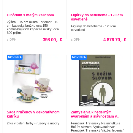
Cibórium s malým kalichom
Figúrky do betlehema - 120 cm
osvetlené
výška – 15 cm miska - priemer - 15
cm kapacita krúžku cca 150
Figúrky do betlehema - 120 cm
komunikujúcich kapacita misky: cca
osvetlené
300 prijím...
398.00,- €
4 876.70,- €
s DPH
s DPH
NOVINKA
NOVINKA
Sada hrnčekov v dekoratívnom
Zamyslenia k nedeľným
kufríku
evanjeliám a slávnostiam v...
2 ks v balení farby - ružový a modrý
František Trstenský Na minútku s
Božím slovom. Vydavateľstvo:
František Trstenský Väzba: lepená /