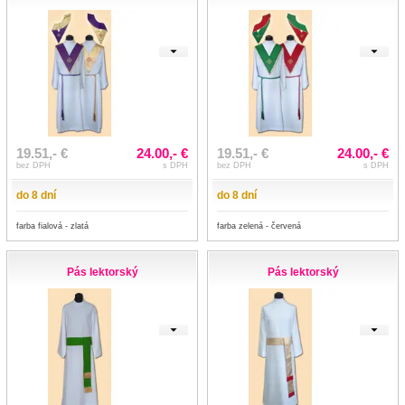
19.51,- €
24.00,- €
19.51,- €
24.00,- €
bez DPH
s DPH
bez DPH
s DPH
do 8 dní
do 8 dní
farba fialová - zlatá
farba zelená - červená
Pás lektorský
Pás lektorský