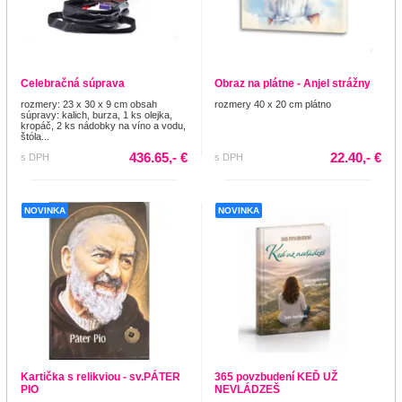
Celebračná súprava
Obraz na plátne - Anjel strážny
rozmery: 23 x 30 x 9 cm obsah
rozmery 40 x 20 cm plátno
súpravy: kalich, burza, 1 ks olejka,
kropáč, 2 ks nádobky na víno a vodu,
štóla...
436.65,- €
22.40,- €
s DPH
s DPH
NOVINKA
NOVINKA
Kartička s relikviou - sv.PÁTER
365 povzbudení KEĎ UŽ
PIO
NEVLÁDZEŠ