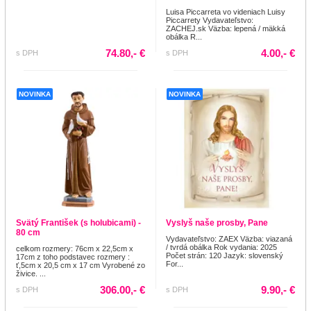
Luisa Piccarreta vo videniach Luisy
Piccarrety Vydavateľstvo:
ZACHEJ.sk Väzba: lepená / mäkká
obálka R...
74.80,- €
4.00,- €
s DPH
s DPH
NOVINKA
NOVINKA
Svätý František (s holubicami) -
Vyslyš naše prosby, Pane
80 cm
Vydavateľstvo: ZAEX Väzba: viazaná
/ tvrdá obálka Rok vydania: 2025
celkom rozmery: 76cm x 22,5cm x
Počet strán: 120 Jazyk: slovenský
17cm z toho podstavec rozmery :
For...
ť,5cm x 20,5 cm x 17 cm Vyrobené zo
živice. ...
306.00,- €
9.90,- €
s DPH
s DPH