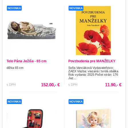
NOVINKA
NOVINKA
Telo Pána Ježiša - 65 cm
Povzbudenia pre MANŽELKY
dlžka 65 cm
Soňa Vancáková Vydavateľstvo:
ZAEX Väzba: viazaná / tvrdá obálka
Rok vydania: 2025 Počet strán: 176
Jaz...
152.00,- €
11.90,- €
s DPH
s DPH
NOVINKA
NOVINKA