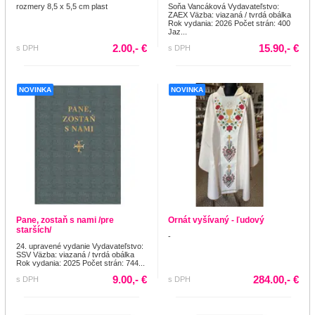
rozmery 8,5 x 5,5 cm plast
Soňa Vancáková Vydavateľstvo:
ZAEX Väzba: viazaná / tvrdá obálka
Rok vydania: 2026 Počet strán: 400
Jaz...
2.00,- €
15.90,- €
s DPH
s DPH
NOVINKA
NOVINKA
Pane, zostaň s nami /pre
Ornát vyšívaný - ľudový
starších/
-
24. upravené vydanie Vydavateľstvo:
SSV Väzba: viazaná / tvrdá obálka
Rok vydania: 2025 Počet strán: 744...
9.00,- €
284.00,- €
s DPH
s DPH