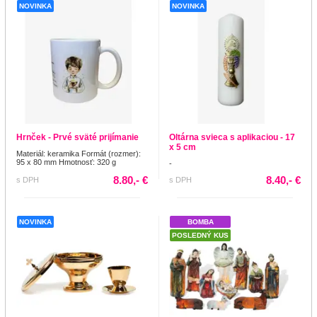
NOVINKA
NOVINKA
Hrnček - Prvé sväté prijímanie
Oltárna svieca s aplikaciou - 17
x 5 cm
Materiál: keramika Formát (rozmer):
95 x 80 mm Hmotnosť: 320 g
-
8.80,- €
8.40,- €
s DPH
s DPH
NOVINKA
BOMBA
POSLEDNÝ KUS