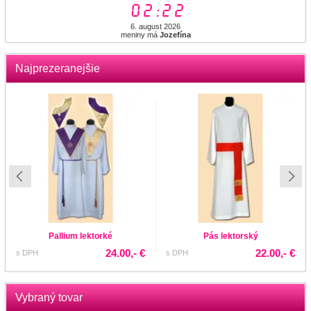
02:22
6. august 2026
meniny má
Jozefína
Najprezeranejšie
Pallium lektorké
Pás lektorský
24.00,- €
22.00,- €
s DPH
s DPH
Vybraný tovar