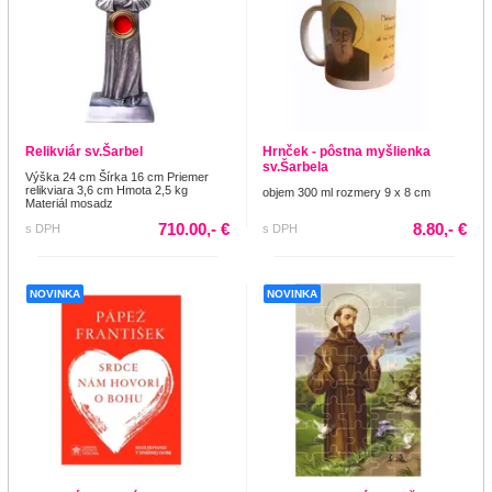
Relikviár sv.Šarbel
Hrnček - pôstna myšlienka
sv.Šarbela
Výška 24 cm Šírka 16 cm Priemer
relikviara 3,6 cm Hmota 2,5 kg
objem 300 ml rozmery 9 x 8 cm
Materiál mosadz
710.00,- €
8.80,- €
s DPH
s DPH
NOVINKA
NOVINKA