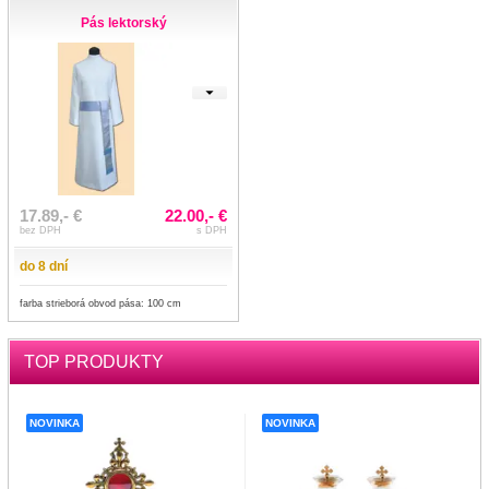
Pás lektorský
17.89,- €
22.00,- €
bez DPH
s DPH
do 8 dní
farba strieborá obvod pása: 100 cm
TOP PRODUKTY
NOVINKA
NOVINKA