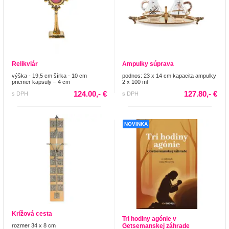
Relikviár
Ampulky súprava
výška - 19,5 cm šírka - 10 cm
podnos: 23 x 14 cm kapacita ampulky
priemer kapsuly – 4 cm
2 x 100 ml
124.00,- €
127.80,- €
s DPH
s DPH
NOVINKA
Krížová cesta
Tri hodiny agónie v
rozmer 34 x 8 cm
Getsemanskej záhrade