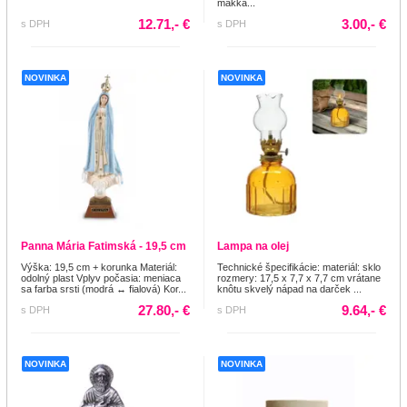
mäkká...
12.71,- €
3.00,- €
s DPH
s DPH
NOVINKA
NOVINKA
Panna Mária Fatimská - 19,5 cm
Lampa na olej
Výška: 19,5 cm + korunka Materiál:
Technické špecifikácie: materiál: sklo
odolný plast Vplyv počasia: meniaca
rozmery: 17,5 x 7,7 x 7,7 cm vrátane
sa farba srsti (modrá ↔ fialová) Kor...
knôtu skvelý nápad na darček ...
27.80,- €
9.64,- €
s DPH
s DPH
NOVINKA
NOVINKA