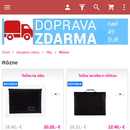
Úvod
/
Liturgické odevy
/
Alby
/
Rôzne
Rôzne
Taška na albu
Taška na albu s rúčkou
NOVINKA
NOVINKA
16.42,- €
20.20,- €
18.21,- €
22.40,- €