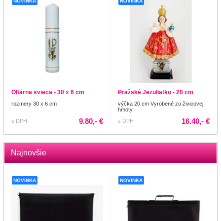
NOVINKA
NOVINKA
Oltárna svieca - 30 x 6 cm
Pražské Jezuliatko - 20 cm
rozmery 30 x 6 cm
výčka 20 cm Vyrobené zo živicovej
hmoty.
9.80,- €
16.40,- €
s DPH
s DPH
Najnovšie
NOVINKA
NOVINKA