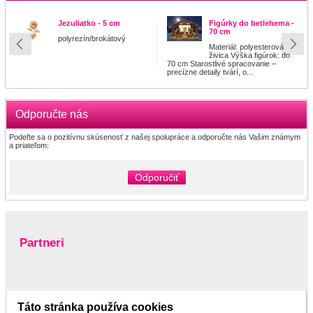
Jezuliatko - 5 cm
Figúrky do betlehema -
70 cm
polyrezín/brokátový
Materiál: polyesterová
živica Výška figúrok: do
70 cm Starostlivé spracovanie –
precízne detaily tvárí, o...
Odporučte nás
Podeľte sa o pozitívnu skúsenosť z našej spolupráce a odporučte nás Vašim známym
a priateľom:
Odporučiť
Partneri
www.pltnictvo.eu
Táto stránka používa cookies