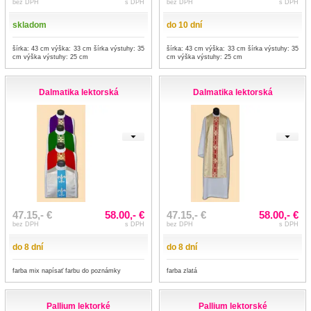
bez DPH
s DPH
bez DPH
s DPH
skladom
do 10 dní
šírka: 43 cm výška: 33 cm šírka výstuhy: 35
šírka: 43 cm výška: 33 cm šírka výstuhy: 35
cm výška výstuhy: 25 cm
cm výška výstuhy: 25 cm
Dalmatika lektorská
Dalmatika lektorská
47.15,- €
58.00,- €
47.15,- €
58.00,- €
bez DPH
s DPH
bez DPH
s DPH
do 8 dní
do 8 dní
farba mix napísať farbu do poznámky
farba zlatá
Pallium lektorké
Pallium lektorské