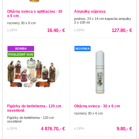
Oltárna svieca s aplikaciou - 30
Ampulky súprava
x 6 cm
podnos: 23 x 14 cm kapacita ampulky
2 x 100 ml
rozmery 30 x 6 cm
16.40,- €
127.80,- €
s DPH
s DPH
BOMBA
NOVINKA
POSLEDNÝ KUS
Figúrky do betlehema - 120 cm
Oltárna svieca - 30 x 6 cm
osvetlené
rozmery 30 x 6 cm
Figúrky do betlehema - 120 cm
osvetlené
4 876.70,- €
9.80,- €
s DPH
s DPH