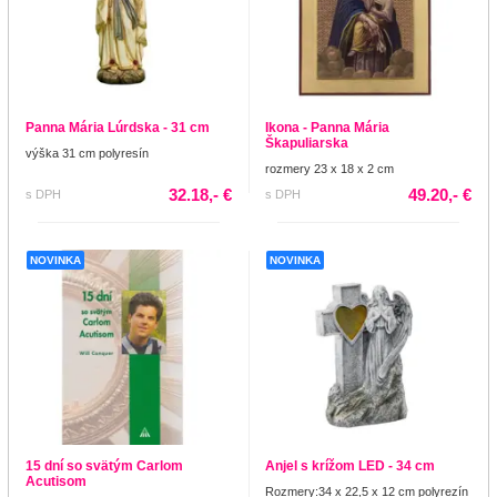
Panna Mária Lúrdska - 31 cm
Ikona - Panna Mária
Škapuliarska
výška 31 cm polyresín
rozmery 23 x 18 x 2 cm
32.18,- €
49.20,- €
s DPH
s DPH
NOVINKA
NOVINKA
15 dní so svätým Carlom
Anjel s krížom LED - 34 cm
Acutisom
Rozmery:34 x 22,5 x 12 cm polyrezín