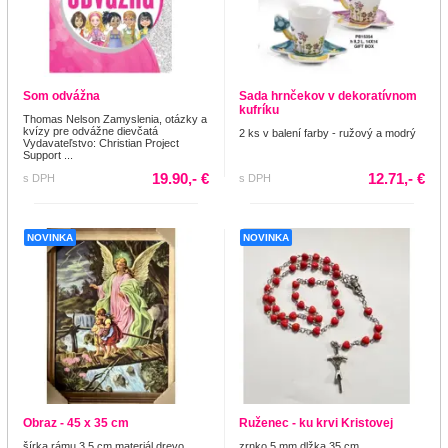
Som odvážna
Sada hrnčekov v dekoratívnom
kufríku
Thomas Nelson Zamyslenia, otázky a
kvízy pre odvážne dievčatá
2 ks v balení farby - ružový a modrý
Vydavateľstvo: Christian Project
Support ...
19.90,- €
12.71,- €
s DPH
s DPH
NOVINKA
NOVINKA
Obraz - 45 x 35 cm
Ruženec - ku krvi Kristovej
šírka rámu 3,5 cm materiál drevo
zrnko 5 mm dlžka 35 cm