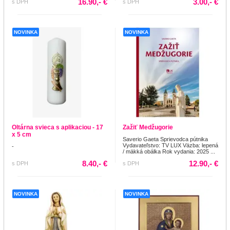
16.90,- €
3.00,- €
s DPH
s DPH
NOVINKA
NOVINKA
Oltárna svieca s aplikaciou - 17
Zažiť Medžugorie
x 5 cm
Saverio Gaeta Sprievodca pútnika
Vydavateľstvo: TV LUX Väzba: lepená
-
/ mäkká obálka Rok vydania: 2025 ...
8.40,- €
12.90,- €
s DPH
s DPH
NOVINKA
NOVINKA