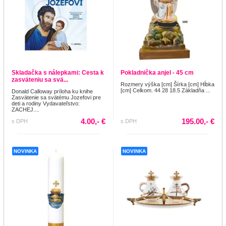
Skladačka s nálepkami: Cesta k
Pokladnička anjel - 45 cm
zasväteniu sa svä...
Rozmery výška [cm] Šírka [cm] Hĺbka
[cm] Celkom. 44 28 18.5 Základňa ...
Donald Calloway príloha ku knihe
Zasvätenie sa svätému Jozefovi pre
deti a rodiny Vydavateľstvo:
ZACHEJ....
4.00,- €
195.00,- €
s DPH
s DPH
NOVINKA
NOVINKA