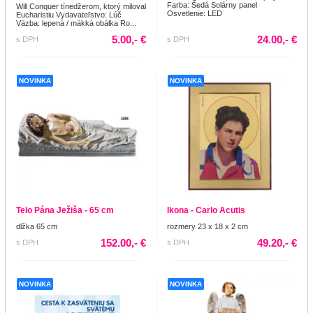
Farba: Šedá Solárny panel
Will Conquer tínedžerom, ktorý miloval
Osvetlenie: LED
Eucharistiu Vydavateľstvo: Lúč
Väzba: lepená / mäkká obálka Ro...
5.00,- €
24.00,- €
s DPH
s DPH
NOVINKA
NOVINKA
Telo Pána Ježiša - 65 cm
Ikona - Carlo Acutis
dlžka 65 cm
rozmery 23 x 18 x 2 cm
152.00,- €
49.20,- €
s DPH
s DPH
NOVINKA
NOVINKA