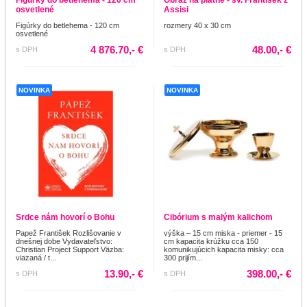
osvetlené
Assisi
Figúrky do betlehema - 120 cm
rozmery 40 x 30 cm
osvetlené
4 876.70,- €
48.00,- €
s DPH
s DPH
NOVINKA
NOVINKA
Srdce nám hovorí o Bohu
Cibórium s malým kalichom
Papež František Rozlišovanie v
výška – 15 cm miska - priemer - 15
dnešnej dobe Vydavateľstvo:
cm kapacita krúžku cca 150
Christian Project Support Väzba:
komunikujúcich kapacita misky: cca
viazaná / t...
300 prijím...
13.90,- €
398.00,- €
s DPH
s DPH