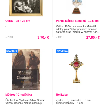
Obraz - 28 x 23 cm
Panna Mária Fatimská - 19,5 cm
-
Výška: 19,5 cm + korunka Materiál:
odolný plast Vplyv počasia: meniaca
sa farba srsti (modrá ↔ fialová) Kor...
3.70,- €
27.80,- €
s DPH
s DPH
NOVINKA
NOVINKA
Múdrosť Chudáčika
Relikviár
Éloi Leclerc Vydavateľstvo: Serafín
výška - 19,5 cm šírka - 10 cm
Väzba: lepená / mäkká obálka s
priemer kapsuly – 4 cm