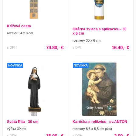
Krížová cesta
Oltárna svieca s aplikaciou - 30
rozmer 34 x 8 cm
x 6 cm
rozmery 30 x 6 cm
74.80,- €
16.40,- €
s DPH
s DPH
NOVINKA
NOVINKA
Svätá Rita - 30 cm
Kartička s relikviou - sv.ANTON
výška 30 cm
rozmery 8,5 x 5,5 cm plast
35.06,- €
2.00,- €
s DPH
s DPH