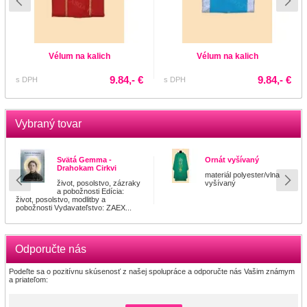
Vélum na kalich
Vélum na kalich
9.84,- €
9.84,- €
s DPH
s DPH
Vybraný tovar
Svätá Gemma -
Ornát vyšívaný
Drahokam Cirkvi
materiál polyester/vlna
život, posolstvo, zázraky
vyšívaný
a pobožnosti Edícia:
život, posolstvo, modlitby a
pobožnosti Vydavateľstvo: ZAEX...
Odporučte nás
Podeľte sa o pozitívnu skúsenosť z našej spolupráce a odporučte nás Vašim známym
a priateľom: