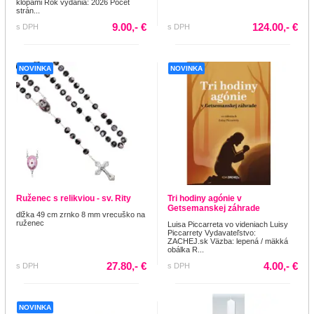
klopami Rok vydania: 2026 Počet
strán...
9.00,- €
124.00,- €
s DPH
s DPH
NOVINKA
NOVINKA
Ruženec s relikviou - sv. Rity
Tri hodiny agónie v
Getsemanskej záhrade
dlžka 49 cm zrnko 8 mm vrecuško na
ruženec
Luisa Piccarreta vo videniach Luisy
Piccarrety Vydavateľstvo:
ZACHEJ.sk Väzba: lepená / mäkká
obálka R...
27.80,- €
4.00,- €
s DPH
s DPH
NOVINKA