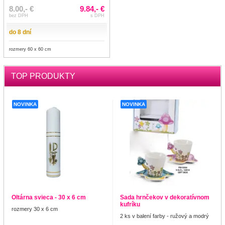
8.00,- €
9.84,- €
bez DPH
s DPH
do 8 dní
rozmery 60 x 60 cm
TOP PRODUKTY
NOVINKA
NOVINKA
Oltárna svieca - 30 x 6 cm
Sada hrnčekov v dekoratívnom
kufríku
rozmery 30 x 6 cm
2 ks v balení farby - ružový a modrý