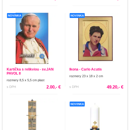
NOVINKA
NOVINKA
Kartička s relikviou - sv.JAN
Ikona - Carlo Acutis
PAVOL II
rozmery 23 x 18 x 2 cm
rozmery 8,5 x 5,5 cm plast
2.00,- €
49.20,- €
s DPH
s DPH
NOVINKA