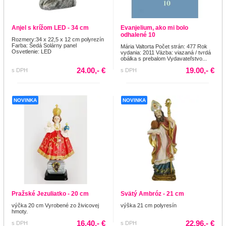
Anjel s krížom LED - 34 cm
Evanjelium, ako mi bolo
odhalené 10
Rozmery:34 x 22,5 x 12 cm polyrezín
Farba: Šedá Solárny panel
Mária Valtorta Počet strán: 477 Rok
Osvetlenie: LED
vydania: 2011 Väzba: viazaná / tvrdá
obálka s prebalom Vydavateľstvo...
24.00,- €
19.00,- €
s DPH
s DPH
NOVINKA
NOVINKA
Pražské Jezuliatko - 20 cm
Svätý Ambróz - 21 cm
výčka 20 cm Vyrobené zo živicovej
výška 21 cm polyresín
hmoty.
16.40,- €
22.96,- €
s DPH
s DPH