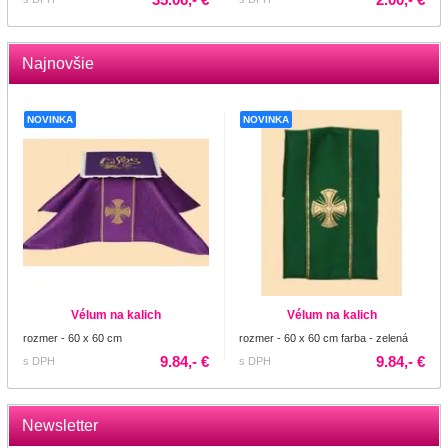
Najnovšie
NOVINKA
NOVINKA
Vélum na kalich
Vélum na kalich
rozmer - 60 x 60 cm
rozmer - 60 x 60 cm farba - zelená
9.84,- €
9.84,- €
s DPH
s DPH
Newsletter