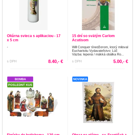
Oltárna svieca s aplikaciou - 17
15 dní so svätým Carlom
x 5 cm
Acutisom
-
Will Conquer tínedžerom, ktorý miloval
Eucharistiu Vydavateľstvo: Lúč
Väzba: lepená / mäkká obálka Ro...
8.40,- €
5.00,- €
s DPH
s DPH
BOMBA
NOVINKA
POSLEDNÝ KUS
Figúrky do betlehema - 120 cm
Obraz na plátne - sv. František z