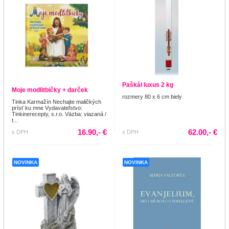
Paškál luxus 2 kg
Moje modlitbičky + darček
rozmery 80 x 6 cm biely
Tinka Karmažín Nechajte maličkých
prísť ku mne Vydavateľstvo:
Tinkinerecepty, s.r.o. Väzba: viazaná /
t...
16.90,- €
62.00,- €
s DPH
s DPH
NOVINKA
NOVINKA