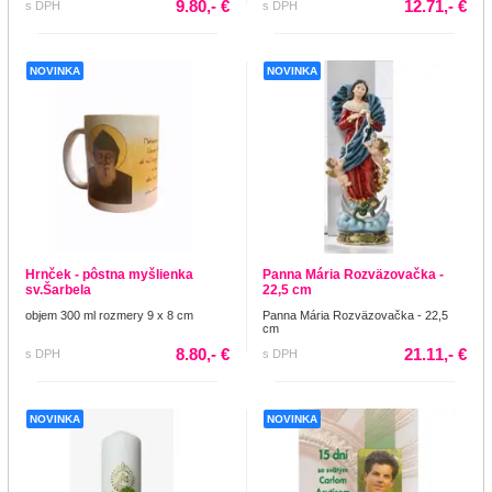
9.80,- €
12.71,- €
s DPH
s DPH
NOVINKA
NOVINKA
Hrnček - pôstna myšlienka
Panna Mária Rozväzovačka -
sv.Šarbela
22,5 cm
objem 300 ml rozmery 9 x 8 cm
Panna Mária Rozväzovačka - 22,5
cm
8.80,- €
21.11,- €
s DPH
s DPH
NOVINKA
NOVINKA