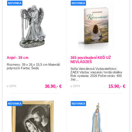
NOVINKA
NOVINKA
Anjel - 39 cm
365 povzbudení KEĎ UŽ
NEVLÁDZEŠ
Rozmery: 39 x 26 x 15,5 cm Materiál:
polyrezín Farba: Šedá
Soňa Vancáková Vydavateľstvo:
ZAEX Väzba: viazaná / tvrdá obálka
Rok vydania: 2026 Počet strán: 400
Jaz...
36.90,- €
15.90,- €
s DPH
s DPH
NOVINKA
NOVINKA