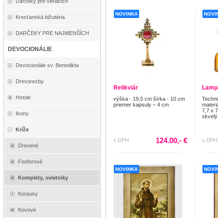
Darčeky pre veriacich
NOVINKA
NOVI
Kresťanská bižutéria
DARČEKY PRE NAJMENŠÍCH
DEVOCIONÁLIE
Devocionálie sv. Benedikta
Drevorezby
Relikviár
Lampa
Hostie
výška - 19,5 cm šírka - 10 cm
Techni
priemer kapsuly – 4 cm
materi
7,7 x 
Ikony
skvelý
Kríže
124.00,- €
s DPH
s DPH
Drevené
Fosforové
NOVINKA
NOVI
Komplety, svietniky
Korpusy
Kovové