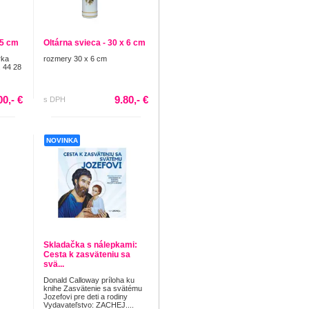
45 cm
Oltárna svieca - 30 x 6 cm
rka
rozmery 30 x 6 cm
 44 28
00,- €
9.80,- €
s DPH
NOVINKA
Skladačka s nálepkami:
Cesta k zasväteniu sa
svä...
Donald Calloway príloha ku
knihe Zasvätenie sa svätému
Jozefovi pre deti a rodiny
Vydavateľstvo: ZACHEJ....