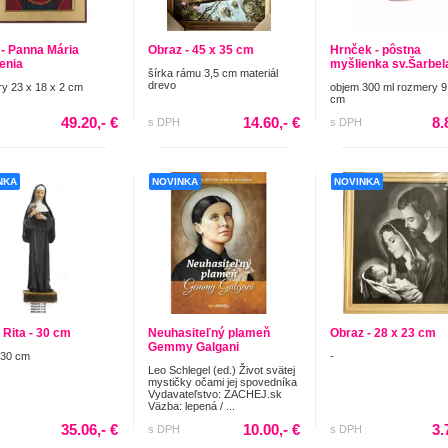
 - Panna Mária
Obraz - 45 x 35 cm
Hrnček - pôstna
enia
myšlienka sv.Šarbel
šírka rámu 3,5 cm materiál
drevo
y 23 x 18 x 2 cm
objem 300 ml rozmery 9
cm
49.20,- €
14.60,- €
8.
s DPH
s DPH
NKA
NOVINKA
NOVINKA
 Rita - 30 cm
Neuhasiteľný plameň
Obraz - 28 x 23 cm
Gemmy Galgani
 30 cm
-
Leo Schlegel (ed.) Život svätej
mystičky očami jej spovedníka
Vydavateľstvo: ZACHEJ.sk
Väzba: lepená / ...
35.06,- €
10.00,- €
3.
s DPH
s DPH