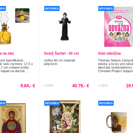
NKA
NOVINKA
NOVINKA
 na olej
Svätý Šarbel - 40 cm
Som odvážna
cké špecifikácie:
výška 40 cm materiál
Thomas Nelson Zamysle
ál: sklo rozmery: 17,5 x
polyrezín
otázky a kvízy pre odv
7,7 cm vrátane knôtu
dievčatá Vydavateľstvo:
 nápad na darček ...
Christian Project Support
9.64,- €
40.79,- €
19.
s DPH
s DPH
NKA
NOVINKA
NOVINKA