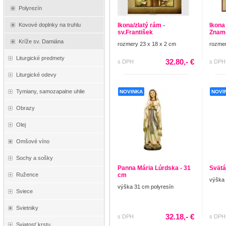
Polyrezín
Kovové doplnky na truhlu
Ikona/zlatý rám -
Ikona
sv.František
Znam
Kríže sv. Damiána
rozmery 23 x 18 x 2 cm
rozmer
Liturgické predmety
32.80,- €
s DPH
s DPH
Liturgické odevy
Tymiany, samozapalne uhlie
NOVINKA
NOVI
Obrazy
Olej
Omšové víno
Sochy a sošky
Panna Mária Lúrdska - 31
Svätá
cm
Ružence
výška
výška 31 cm polyresín
Sviece
Svietniky
32.18,- €
s DPH
s DPH
Sviatosť krstu