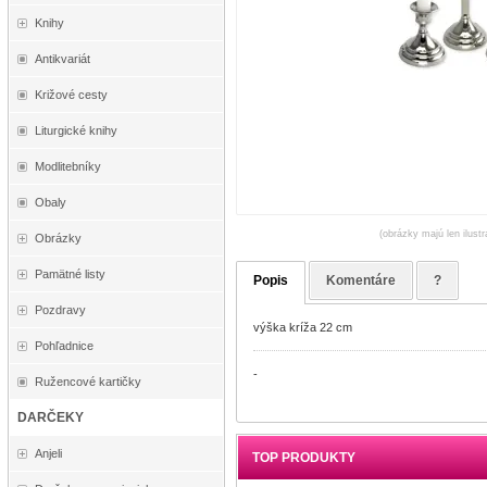
Knihy
Antikvariát
Križové cesty
Liturgické knihy
Modlitebníky
Obaly
(obrázky majú len ilust
Obrázky
Pamätné listy
Popis
Komentáre
?
Pozdravy
výška kríža 22 cm
Pohľadnice
-
Ružencové kartičky
DARČEKY
Anjeli
TOP PRODUKTY