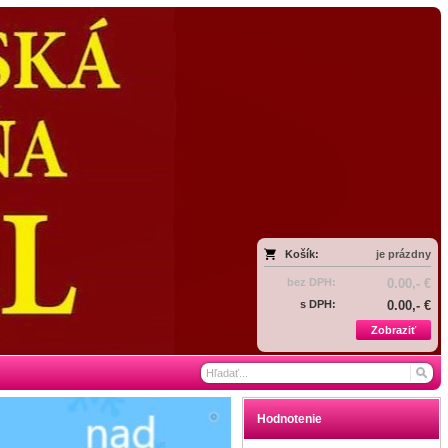
Košík:
je prázdny
bez DPH:
0.00,- €
s DPH:
0.00,- €
Zobraziť
Hodnotenie