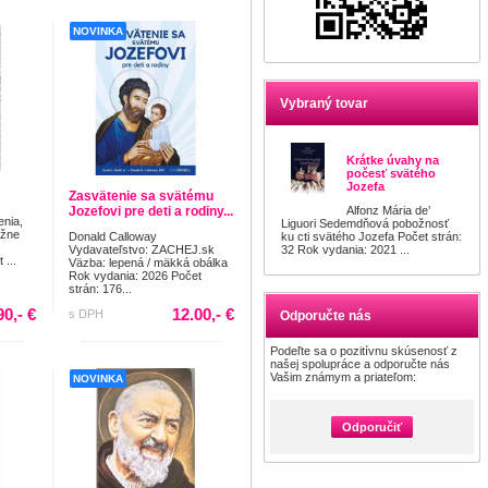
NOVINKA
Vybraný tovar
Krátke úvahy na
počesť svätého
Jozefa
Zasvätenie sa svätému
Jozefovi pre deti a rodiny...
Alfonz Mária de’
nia,
Liguori Sedemdňová pobožnosť
ážne
Donald Calloway
ku cti svätého Jozefa Počet strán:
Vydavateľstvo: ZACHEJ.sk
32 Rok vydania: 2021 ...
 ...
Väzba: lepená / mäkká obálka
Rok vydania: 2026 Počet
strán: 176...
90,- €
12.00,- €
s DPH
Odporučte nás
Podeľte sa o pozitívnu skúsenosť z
našej spolupráce a odporučte nás
Vašim známym a priateľom:
NOVINKA
Odporučiť