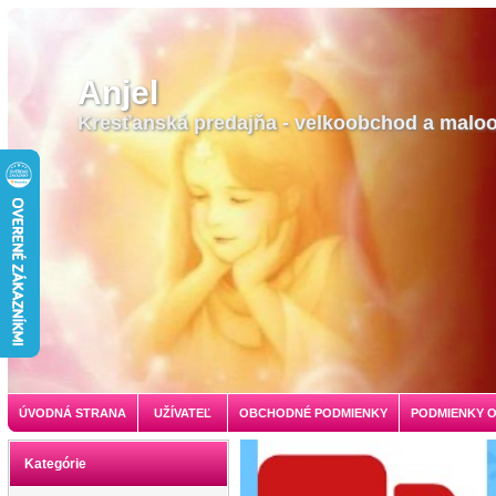
Anjel
Kresťanská predajňa - velkoobchod a malo
ÚVODNÁ STRANA
UŽÍVATEĽ
OBCHODNÉ PODMIENKY
PODMIENKY 
Kategórie