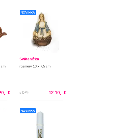
NOVINKA
Svätenička
3 cm
rozmery 13 x 7,5 cm
20,- €
12.10,- €
s DPH
NOVINKA