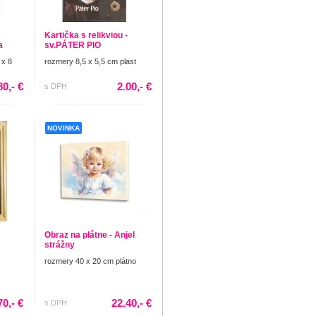
Kartička s relikviou -
a
sv.PÁTER PIO
 x 8
rozmery 8,5 x 5,5 cm plast
80,- €
2.00,- €
s DPH
NOVINKA
Obraz na plátne - Anjel
strážny
rozmery 40 x 20 cm plátno
70,- €
22.40,- €
s DPH