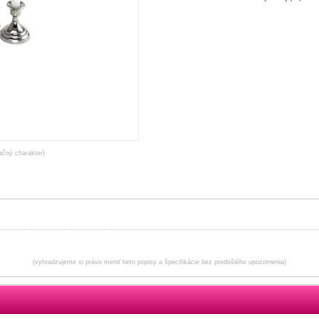
račný charakter)
(vyhradzujeme si právo meniť tieto popisy a špecifikácie bez predošlého upozornenia)