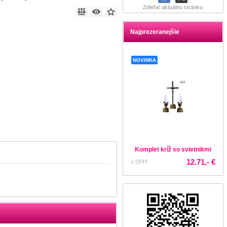
Zdieľať aktuálnu stránku
Najprezeranejšie
NOVINKA
Komplet kríž so svietnikmi
12.71,- €
s DPH