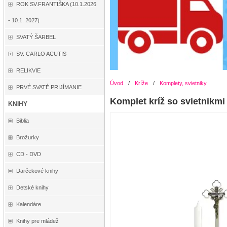
ROK SV.FRANTIŠKA (10.1.2026
- 10.1. 2027)
SVATÝ ŠARBEL
SV. CARLO ACUTIS
RELIKVIE
Úvod
/
Kríže
/
Komplety, svietniky
PRVÉ SVATÉ PRIJÍMANIE
Komplet kríž so svietnikmi
KNIHY
Biblia
Brožurky
CD - DVD
Darčekové knihy
Detské knihy
Kalendáre
Knihy pre mládež