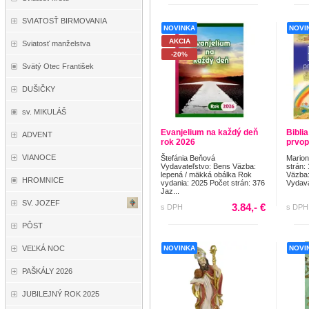
SVIATOSŤ BIRMOVANIA
NOVINKA
NOVI
AKCIA
Sviatosť manželstva
-20%
Svätý Otec František
DUŠIČKY
sv. MIKULÁŠ
Evanjelium na každý deň
Biblia
ADVENT
rok 2026
prvop
VIANOCE
Štefánia Beňová
Mario
Vydavateľstvo: Bens Väzba:
strán:
lepená / mäkká obálka Rok
Väzba:
HROMNICE
vydania: 2025 Počet strán: 376
Vydava
Jaz...
SV. JOZEF
3.84,- €
s DPH
s DPH
PÔST
NOVINKA
NOVI
VEĽKÁ NOC
PAŠKÁLY 2026
JUBILEJNÝ ROK 2025