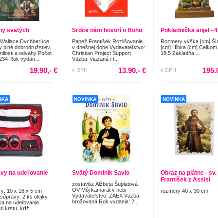
hy svätých
Srdce nám hovorí o Bohu
Pokladnička anjel - 
 Wallace Dychberúce
Papež František Rozlišovanie
Rozmery výška [cm] Ší
y plné dobrodružstiev,
v dnešnej dobe Vydavateľstvo:
[cm] Hĺbka [cm] Celkom.
milosti a odvahy Počet
Christian Project Support
18.5 Základňa ...
 234 Rok vydan...
Väzba: viazaná / t...
19.90,- €
13.90,- €
195.
s DPH
s DPH
NKA
NOVINKA
NOVINKA
vy na udeľovanie
Svätý Dominik Savio
Obraz na plátne - sv.
František z Assisi
zostavila: Alžbeta Šuplatová
OV Môj kamarát v nebi
y: 10 x 16 x 5 cm
rozmery 40 x 30 cm
Vydavateľstvo: ZAEX Väzba:
súpravy: 2 ks olejky,
brožovaná Rok vydania: 2...
a na udeľovanie
ti krstu, kríž.