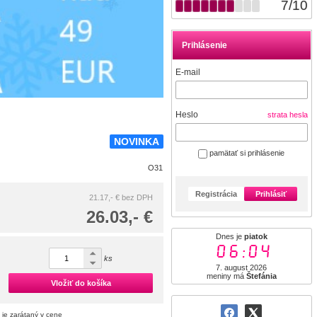
7
/
10
Prihlásenie
E-mail
Heslo
strata hesla
NOVINKA
pamätať si prihlásenie
O31
Registrácia
Prihlásiť
21.17,- €
bez DPH
26.03,- €
Dnes je
piatok
06:04
ks
7. august 2026
meniny má
Štefánia
Vložiť do košíka
 je zarátaný v cene