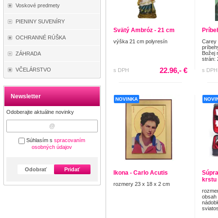
Voskové predmety
PIENINY SUVENÍRY
Svätý Ambróz - 21 cm
Príbe
OCHRANNÉ RÚŠKA
výška 21 cm polyresín
Carey
príbeh
Božej 
ZÁHRADA
strán:
22.96,- €
VČELÁRSTVO
s DPH
s DPH
Newsletter
NOVINKA
NOVI
Odoberajte aktuálne novinky
Súhlasím s
spracovaním
osobných údajov
Odobrať
Pridať
Ikona - Carlo Acutis
Súpra
krstu
rozmery 23 x 18 x 2 cm
rozmer
obsah 
nádobk
sviatos