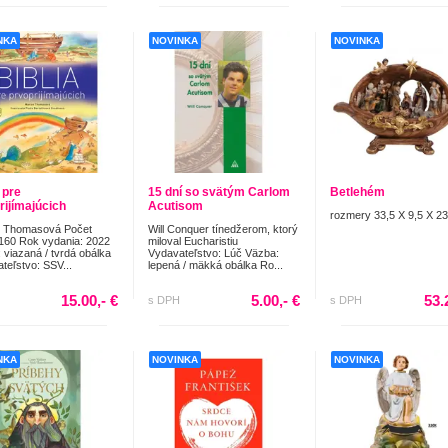
NKA
NOVINKA
NOVINKA
 pre
15 dní so svätým Carlom
Betlehém
rijímajúcich
Acutisom
rozmery 33,5 X 9,5 X 2
n Thomasová Počet
Will Conquer tínedžerom, ktorý
 160 Rok vydania: 2022
miloval Eucharistiu
 viazaná / tvrdá obálka
Vydavateľstvo: Lúč Väzba:
teľstvo: SSV...
lepená / mäkká obálka Ro...
15.00,- €
5.00,- €
53.
s DPH
s DPH
NKA
NOVINKA
NOVINKA