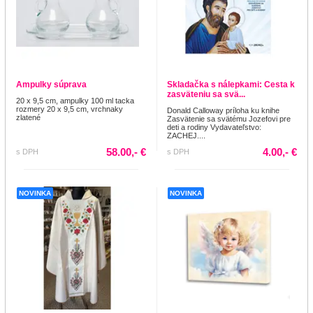
Ampulky súprava
Skladačka s nálepkami: Cesta k
zasväteniu sa svä...
20 x 9,5 cm, ampulky 100 ml tacka
rozmery 20 x 9,5 cm, vrchnaky
Donald Calloway príloha ku knihe
zlatené
Zasvätenie sa svätému Jozefovi pre
deti a rodiny Vydavateľstvo:
ZACHEJ....
58.00,- €
4.00,- €
s DPH
s DPH
NOVINKA
NOVINKA