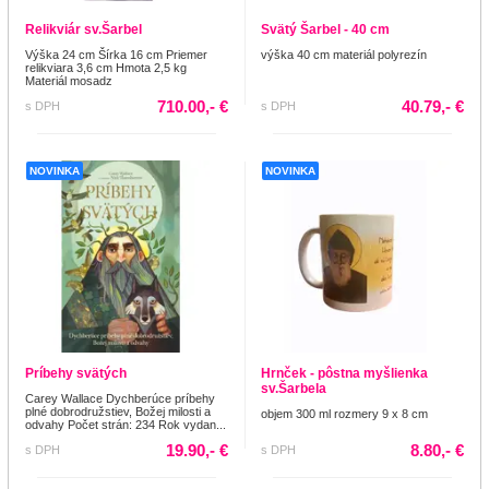
Relikviár sv.Šarbel
Svätý Šarbel - 40 cm
Výška 24 cm Šírka 16 cm Priemer
výška 40 cm materiál polyrezín
relikviara 3,6 cm Hmota 2,5 kg
Materiál mosadz
710.00,- €
40.79,- €
s DPH
s DPH
NOVINKA
NOVINKA
Príbehy svätých
Hrnček - pôstna myšlienka
sv.Šarbela
Carey Wallace Dychberúce príbehy
plné dobrodružstiev, Božej milosti a
objem 300 ml rozmery 9 x 8 cm
odvahy Počet strán: 234 Rok vydan...
19.90,- €
8.80,- €
s DPH
s DPH