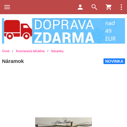
Úvod
/
Kresťanská bižutéria
/
Náramky
Náramok
NOVINKA