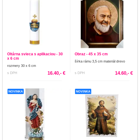
Oltárna svieca s aplikaciou - 30
Obraz - 45 x 35 cm
x 6 cm
šírka rámu 3,5 cm materiál drevo
rozmery 30 x 6 cm
16.40,- €
14.60,- €
s DPH
s DPH
NOVINKA
NOVINKA