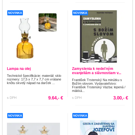
NOVINKA
NOVINKA
Lampa na olej
Zamyslenia k nedeľným
evanjeliám a slávnostiam v...
Technické špecifikácie: materiál: sklo
rozmery: 17,5 x 7,7 x 7,7 cm vrátane
František Trstenský Na minútku s
knôtu skvelý nápad na darček ...
Božím slovom. Vydavateľstvo:
František Trstenský Väzba: lepená /
mäkká...
9.64,- €
3.00,- €
s DPH
s DPH
NOVINKA
NOVINKA