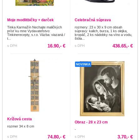
Moje modlitbičky + darček
Celebračná súprava
Tinka Karmažín Nechajte maličkých
rozmery: 23 x 30 x 9 cm obsah
prísť ku mne Vydavateľstvo:
súpravy: kalich, burza, 1 ks olejka,
Tinkinerecepty, s.r.o. Väzba: viazaná /
kropáč, 2 ks nádobky na víno a vodu,
t...
štóla...
16.90,- €
436.65,- €
s DPH
s DPH
NOVINKA
Krížová cesta
Obraz - 28 x 23 cm
rozmer 34 x 8 cm
-
74.80,- €
3.70,- €
s DPH
s DPH