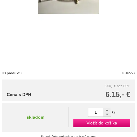
ID produktu
1016553
5.00,- €
bez DPH
6.15,- €
Cena s DPH
ks
skladom
Vložiť do košíka
Recyklačný poplatok je zarátaný v cene