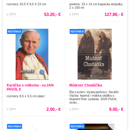
rozmery 33,5 X 9,5 X 23 cm
podnos: 23 x 14 cm kapacita ampulky
2 x 100 ml
53.20,- €
127.80,- €
s DPH
s DPH
NOVINKA
NOVINKA
Kartička s relikviou - sv.JAN
Múdrosť Chudáčika
PAVOL II
Éloi Leclerc Vydavateľstvo: Serafín
Väzba: lepená / mäkká obálka s
rozmery 8,5 x 5,5 cm plast
klopami Rok vydania: 2026 Počet
strán...
2.00,- €
9.00,- €
s DPH
s DPH
NOVINKA
NOVINKA