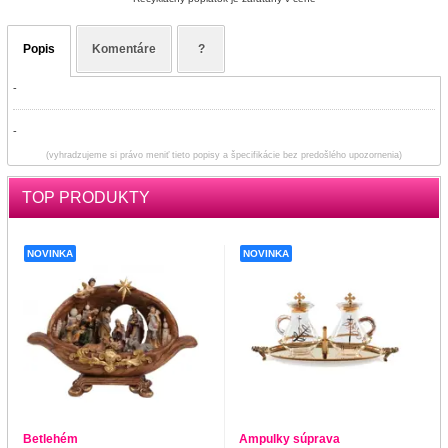
Popis
Komentáre
?
-
-
(vyhradzujeme si právo meniť tieto popisy a špecifikácie bez predošlého upozornenia)
TOP PRODUKTY
NOVINKA
NOVINKA
Betlehém
Ampulky súprava