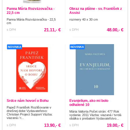
Panna Mária Rozväzovačka -
Obraz na plátne - sv. František z
22,5 cm
Assisi
Panna Mária Rozväzovačka - 22,5
rozmery 40 x 30 cm
cm
21.11,- €
48.00,- €
s DPH
s DPH
NOVINKA
NOVINKA
Srdce nám hovorí o Bohu
Evanjelium, ako mi bolo
odhalené 10
Papež František Rozlišovanie v
dnešnej dobe Vydavateľstvo:
Mária Valtorta Počet strán: 477 Rok
Christian Project Support Väzba:
vydania: 2011 Väzba: viazaná / tvrdá
viazaná / t...
obálka s prebalom Vydavateľstvo...
13.90,- €
19.00,- €
s DPH
s DPH