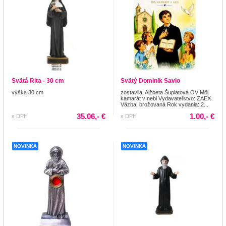
Svätá Rita - 30 cm
Svätý Dominik Savio
výška 30 cm
zostavila: Alžbeta Šuplatová OV Môj
kamarát v nebi Vydavateľstvo: ZAEX
Väzba: brožovaná Rok vydania: 2...
35.06,- €
1.00,- €
s DPH
s DPH
NOVINKA
NOVINKA