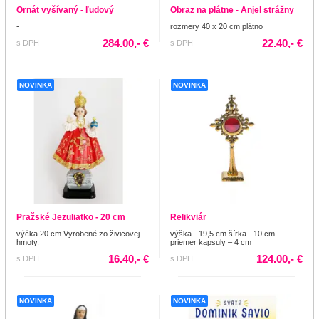
Ornát vyšívaný - ľudový
Obraz na plátne - Anjel strážny
-
rozmery 40 x 20 cm plátno
284.00,- €
22.40,- €
s DPH
s DPH
NOVINKA
NOVINKA
Pražské Jezuliatko - 20 cm
Relikviár
výčka 20 cm Vyrobené zo živicovej
výška - 19,5 cm šírka - 10 cm
hmoty.
priemer kapsuly – 4 cm
16.40,- €
124.00,- €
s DPH
s DPH
NOVINKA
NOVINKA