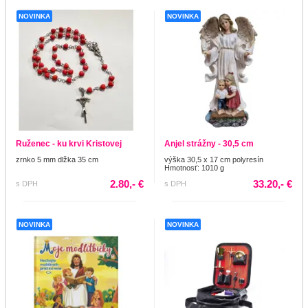
NOVINKA
NOVINKA
Ruženec - ku krvi Kristovej
Anjel strážny - 30,5 cm
zrnko 5 mm dlžka 35 cm
výška 30,5 x 17 cm polyresín
Hmotnosť: 1010 g
2.80,- €
33.20,- €
s DPH
s DPH
NOVINKA
NOVINKA