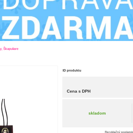
y, Škapuliare
ID produktu
Cena s DPH
skladom
Recyklačný poplatok