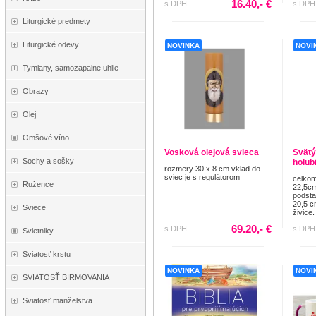
16.40,- €
s DPH
s DPH
Liturgické predmety
Liturgické odevy
NOVINKA
NOVI
Tymiany, samozapalne uhlie
Obrazy
Olej
Omšové víno
Vosková olejová svieca
Svätý
Sochy a sošky
holub
rozmery 30 x 8 cm vklad do
sviec je s regulátorom
celkom
Ružence
22,5cm
podsta
20,5 c
Sviece
živice. 
69.20,- €
s DPH
s DPH
Svietniky
Sviatosť krstu
NOVINKA
NOVI
SVIATOSŤ BIRMOVANIA
Sviatosť manželstva