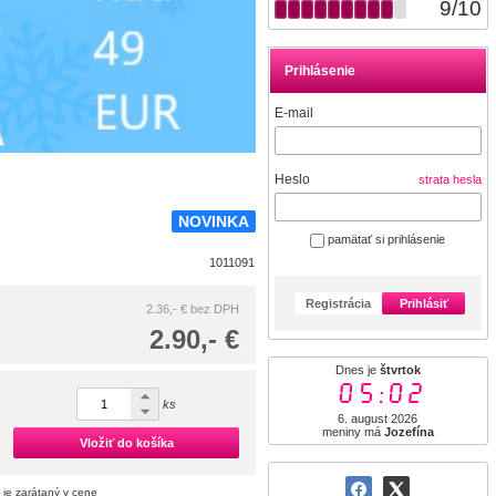
9
/
10
Prihlásenie
E-mail
Heslo
strata hesla
NOVINKA
pamätať si prihlásenie
1011091
Registrácia
Prihlásiť
2.36,- €
bez DPH
2.90,- €
Dnes je
štvrtok
05:02
ks
6. august 2026
meniny má
Jozefína
Vložiť do košíka
 je zarátaný v cene