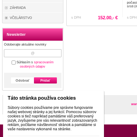
počasi
srsti (
ZÁHRADA
152.00,- €
s DPH
s DPH
VČELÁRSTVO
Newsletter
Odoberajte aktuálne novinky
Súhlasím s
spracovaním
osobných údajov
Odobrať
Pridať
Táto stránka používa cookies
Partneri
www
Súbory cookies používame pre správne fungovanie
našej webovej stránky a jej funkcií. Pomocou súborov
cookies si tiež napríklad pamätáme váš preferovaný
jazyk, zvyšujeme pre vás relevantnosť zobrazovaných
reklám, počítame návštevnosť stránok a pamätáme si
vaše nastavenia vykonané na stránke.