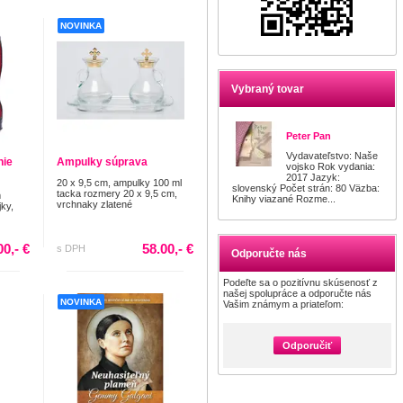
NOVINKA
Vybraný tovar
Peter Pan
Vydavateľstvo: Naše
nie
Ampulky súprava
vojsko Rok vydania:
2017 Jazyk:
20 x 9,5 cm, ampulky 100 ml
slovenský Počet strán: 80 Väzba:
tacka rozmery 20 x 9,5 cm,
m
Knihy viazané Rozme...
vrchnaky zlatené
ky,
00,- €
58.00,- €
s DPH
Odporučte nás
Podeľte sa o pozitívnu skúsenosť z
našej spolupráce a odporučte nás
NOVINKA
Vašim známym a priateľom:
Odporučiť