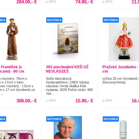
284.00,- €
74.80,- €
11.
s DPH
s DPH
NKA
NOVINKA
NOVINKA
 František (s
365 povzbudení KEĎ UŽ
Pražské Jezuliatko -
icami) - 80 cm
NEVLÁDZEŠ
cm
 rozmery: 76cm x
Soňa Vancáková
výčka 20 cm Vyrobené 
 x 17cm z toho
Vydavateľstvo: ZAEX Väzba:
živicovej hmoty.
vec rozmery : ť,5cm x
viazaná / tvrdá obálka Rok
m x 17 cm Vyrobené zo
vydania: 2026 Počet strán: 400
...
Jaz...
306.00,- €
15.90,- €
16.
s DPH
s DPH
NKA
NOVINKA
NOVINKA