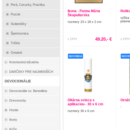
Perá, Ceruzky, Pravítka
Ikona - Panna Mária
Relik
Puzzle
Škapuliarska
výška 
prieme
rozmery 23 x 18 x 2 cm
Sväteničky
Šperkovnica
49.20,- €
s DPH
s DPH
Tričká
Ostatné
NOVINKA
NOVI
Kresťanská bižutéria
DARČEKY PRE NAJMENŠÍCH
DEVOCIONÁLIE
Devocionálie sv. Benedikta
Oltárna svieca s
Ornát
Drevorezby
aplikaciou - 30 x 6 cm
-
Hostie
rozmery 30 x 6 cm
Ikony
Kríže