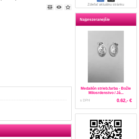
Zdieľať aktuálnu stránku
Najprezeranejšie
Medailón strieb.farba - Božie
Milosrdenstvo / Já...
0.62,- €
s DPH