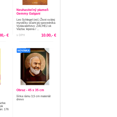
Neuhasiteľný plameň
Gemmy Galgani
Leo Schlegel (ed.) Život svätej
mystičky očami jej spovedníka
Vydavateľstvo: ZACHEJ.sk
Väzba: lepená / ...
00,- €
10.00,- €
s DPH
NOVINKA
Obraz - 45 x 35 cm
šírka rámu 3,5 cm materiál
drevo
äzba:
Rok
án: 176