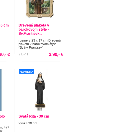
x 6 cm
Drevená plaketa v
barokovom štýle -
Sv.František...
rozmery 23 x 17 cm Drevenú
plaketu v barokovom štýle
(Svätý František)
80,- €
3.90,- €
s DPH
NOVINKA
olo
Svätá Rita - 30 cm
výška 30 cm
án: 477
a: