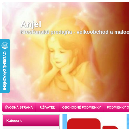
Anjel
Kresťanská predajňa - velkoobchod a malo
ÚVODNÁ STRANA
UŽÍVATEĽ
OBCHODNÉ PODMIENKY
PODMIENKY 
Kategórie