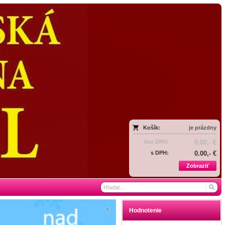
Košík:
je prázdny
bez DPH:
0.00,- €
s DPH:
0.00,- €
Zobraziť
Hodnotenie