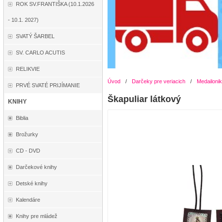
ROK SV.FRANTIŠKA (10.1.2026
- 10.1. 2027)
SVATÝ ŠARBEL
SV. CARLO ACUTIS
RELIKVIE
Úvod
/
Darčeky pre veriacich
/
Medailonik
PRVÉ SVATÉ PRIJÍMANIE
Škapuliar látkový
KNIHY
Biblia
Brožurky
CD - DVD
Darčekové knihy
Detské knihy
Kalendáre
Knihy pre mládež