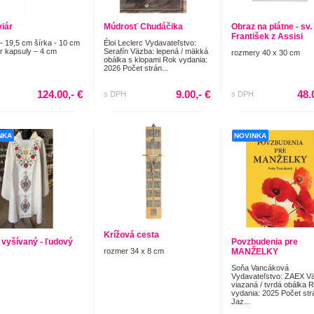
viár
Múdrosť Chudáčika
Obraz na plátne - sv.
František z Assisi
- 19,5 cm šírka - 10 cm
Éloi Leclerc Vydavateľstvo:
r kapsuly – 4 cm
Serafín Väzba: lepená / mäkká
rozmery 40 x 30 cm
obálka s klopami Rok vydania:
2026 Počet strán...
124.00,- €
9.00,- €
48.
s DPH
s DPH
NKA
NOVINKA
Krížová cesta
 vyšívaný - ľudový
Povzbudenia pre
rozmer 34 x 8 cm
MANŽELKY
Soňa Vancáková
Vydavateľstvo: ZAEX V
viazaná / tvrdá obálka 
vydania: 2025 Počet str
Jaz...