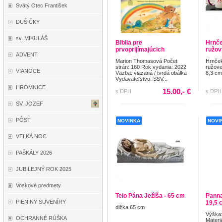
Svätý Otec František
DUŠIČKY
sv. MIKULÁŠ
Biblia pre
Hrnč
prvoprijímajúcich
ružov
ADVENT
Marion Thomasová Počet
Hrnček
strán: 160 Rok vydania: 2022
ružove
VIANOCE
Väzba: viazaná / tvrdá obálka
8,3 c
Vydavateľstvo: SSV...
HROMNICE
15.00,- €
s DPH
s DPH
SV. JOZEF
PÔST
NOVINKA
NOVI
VEĽKÁ NOC
PAŠKÁLY 2026
JUBILEJNÝ ROK 2025
Voskové predmety
Telo Pána Ježiša - 65 cm
Panna
PIENINY SUVENÍRY
19,5 
dlžka 65 cm
Výška:
OCHRANNÉ RÚŠKA
Materiá