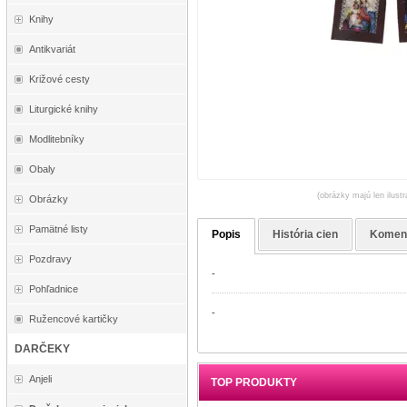
Knihy
Antikvariát
Križové cesty
Liturgické knihy
Modlitebníky
Obaly
(obrázky majú len ilust
Obrázky
Pamätné listy
Popis
História cien
Komen
Pozdravy
-
Pohľadnice
-
Ružencové kartičky
DARČEKY
Anjeli
TOP PRODUKTY