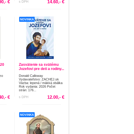
90,- €
14.60,- €
s DPH
NOVINKA
 20
Zasvätenie sa svätému
Jozefovi pre deti a rodiny...
zo
Donald Calloway
Vydavateľstvo: ZACHEJ.sk
Väzba: lepená / mäkká obálka
Rok vydania: 2026 Počet
strán: 176...
40,- €
12.00,- €
s DPH
NOVINKA