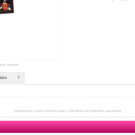
račný charakter)
táre
?
(vyhradzujeme si právo meniť tieto popisy a špecifikácie bez predošlého upozornenia)