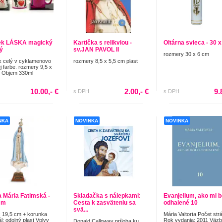
ek LÁSKA magický
Kartička s relikviou -
Oltárna svieca - 30 
ý
sv.JAN PAVOL II
rozmery 30 x 6 cm
 celý v cyklamenovo
rozmery 8,5 x 5,5 cm plast
j farbe. rozmery 9,5 x
m Objem 330ml
10.00,- €
2.00,- €
9.
s DPH
s DPH
NKA
NOVINKA
NOVINKA
 Mária Fatimská -
Skladačka s nálepkami:
Evanjelium, ako mi b
cm
Cesta k zasväteniu sa
odhalené 10
svä...
 19,5 cm + korunka
Mária Valtorta Počet str
l: odolný plast Vplyv
Rok vydania: 2011 Väzb
Donald Calloway príloha ku