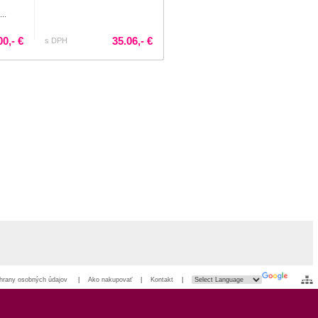
..
00,- €
35.06,- €
s DPH
hrany osobných údajov
|
Ako nakupovať
|
Kontakt
|