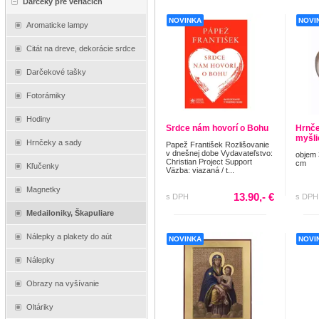
Darčeky pre veriacich
NOVINKA
NOVI
Aromaticke lampy
Citát na dreve, dekorácie srdce
Darčekové tašky
Fotorámiky
Hodiny
Srdce nám hovorí o Bohu
Hrnče
myšli
Hrnčeky a sady
Papež František Rozlišovanie
v dnešnej dobe Vydavateľstvo:
objem 
Christian Project Support
cm
Kľučenky
Väzba: viazaná / t...
Magnetky
13.90,- €
s DPH
s DPH
Medailoniky, Škapuliare
Nálepky a plakety do aút
NOVINKA
NOVI
Nálepky
Obrazy na vyšívanie
Oltáriky