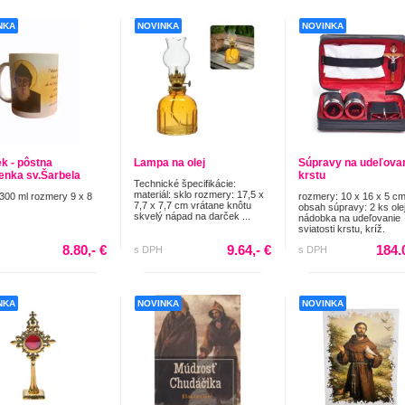
NKA
NOVINKA
NOVINKA
k - pôstna
Lampa na olej
Súpravy na udeľova
enka sv.Šarbela
krstu
Technické špecifikácie:
materiál: sklo rozmery: 17,5 x
300 ml rozmery 9 x 8
rozmery: 10 x 16 x 5 c
7,7 x 7,7 cm vrátane knôtu
obsah súpravy: 2 ks olej
skvelý nápad na darček ...
nádobka na udeľovanie
sviatosti krstu, kríž.
8.80,- €
9.64,- €
184.
s DPH
s DPH
NKA
NOVINKA
NOVINKA