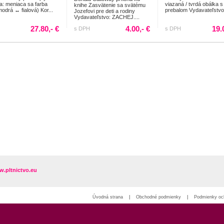
a: meniaca sa farba
viazaná / tvrdá obálka s
knihe Zasvätenie sa svätému
modrá ↔ fialová) Kor...
prebalom Vydavateľstvo.
Jozefovi pre deti a rodiny
Vydavateľstvo: ZACHEJ....
27.80,- €
4.00,- €
19.
s DPH
s DPH
.pltnictvo.eu
Úvodná strana
|
Obchodné podmienky
|
Podmienky oc