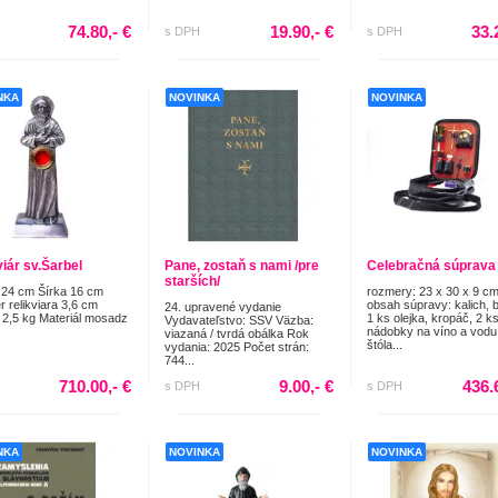
74.80,- €
19.90,- €
33.
s DPH
s DPH
NKA
NOVINKA
NOVINKA
viár sv.Šarbel
Pane, zostaň s nami /pre
Celebračná súprava
starších/
24 cm Šírka 16 cm
rozmery: 23 x 30 x 9 c
r relikviara 3,6 cm
obsah súpravy: kalich, 
24. upravené vydanie
2,5 kg Materiál mosadz
1 ks olejka, kropáč, 2 k
Vydavateľstvo: SSV Väzba:
nádobky na víno a vodu
viazaná / tvrdá obálka Rok
štóla...
vydania: 2025 Počet strán:
744...
710.00,- €
9.00,- €
436.
s DPH
s DPH
NKA
NOVINKA
NOVINKA