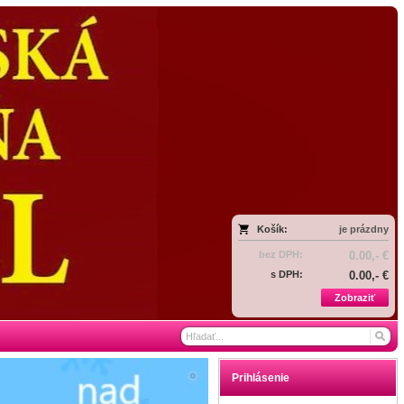
Košík:
je prázdny
bez DPH:
0.00,- €
s DPH:
0.00,- €
Zobraziť
Prihlásenie