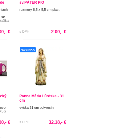
ade
sv.PÁTER PIO
eniach
rozmery 8,5 x 5,5 cm plast
.sk
obálka
00,- €
2.00,- €
s DPH
NOVINKA
cký
Panna Mária Lúrdska - 31
cm
novo
výška 31 cm polyresín
9,5 x
00,- €
32.18,- €
s DPH