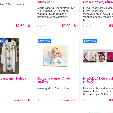
odhalené 10
Getsemanskej záhr
rámu 3,5 cm materiál
Mária Valtorta Počet strán: 477
Luisa Piccarreta vo vid
Rok vydania: 2011 Väzba:
Luisy Piccarrety
viazaná / tvrdá obálka s
Vydavateľstvo: ZACHEJ
prebalom Vydavateľstvo...
Väzba: lepená / mäkká 
R...
14.60,- €
19.00,- €
4.
s DPH
s DPH
NKA
NOVINKA
NOVINKA
 vyšívaný - ľudový
Obraz na plátne - Anjel
Hrnček LÁSKA magi
strážny
ružový
rozmery 40 x 20 cm plátno
Hrnček celý v cyklame
ružovej farbe. rozmery 
8,3 cm Objem 330ml
284.00,- €
22.40,- €
10.
s DPH
s DPH