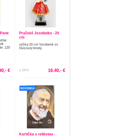
 Pane
Pražské Jezuliatko - 20
cm
äzba:
Rok
výčka 20 cm Vyrobené zo
án: 120
živicovej hmoty.
90,- €
16.40,- €
s DPH
NOVINKA
Kartička s relikviou -