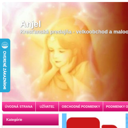
Anjel
Kresťanská predajňa - velkoobchod a malo
ÚVODNÁ STRANA
UŽÍVATEĽ
OBCHODNÉ PODMIENKY
PODMIENKY 
Kategórie