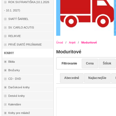
ROK SV.FRANTIŠKA (10.1.2026
- 10.1. 2027)
SVATÝ ŠARBEL
SV. CARLO ACUTIS
RELIKVIE
Úvod
/
Anjeli
/
Moduritové
PRVÉ SVATÉ PRIJÍMANIE
Moduritové
KNIHY
Biblia
Filtrovanie
Cena
Štítok
Brožurky
Abecedné
Najlacnejšie
CD - DVD
Darčekové knihy
Detské knihy
Kalendáre
Knihy pre mládež