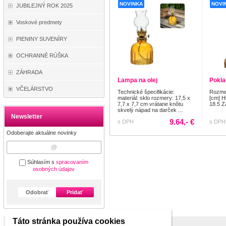
NOVINKA
NOVI
JUBILEJNÝ ROK 2025
Voskové predmety
PIENINY SUVENÍRY
OCHRANNÉ RÚŠKA
ZÁHRADA
Lampa na olej
Pokla
VČELÁRSTVO
Technické špecifikácie:
Rozmer
materiál: sklo rozmery: 17,5 x
[cm] H
7,7 x 7,7 cm vrátane knôtu
18.5 Z
skvelý nápad na darček ...
Newsletter
9.64,- €
s DPH
s DPH
Odoberajte aktuálne novinky
Súhlasím s
spracovaním
osobných údajov
Odobrať
Pridať
Táto stránka používa cookies