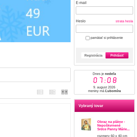
E-mail
Heslo
strata hesla
pamätať si prihlásenie
Registrácia
Prihlásiť
Dnes je
nedeľa
07:08
9. august 2026
meniny má
Ľubomíra
Vybraný tovar
Obraz na plátne -
Nepoškvrnené
Srdce Panny Márie...
rozmery 60 x 40 cm