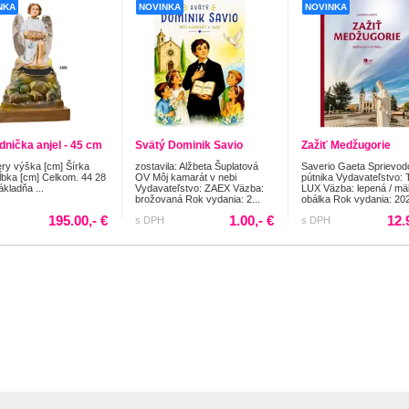
NKA
NOVINKA
NOVINKA
dnička anjel - 45 cm
Svätý Dominik Savio
Zažiť Medžugorie
y výška [cm] Šírka
zostavila: Alžbeta Šuplatová
Saverio Gaeta Sprievod
ĺbka [cm] Celkom. 44 28
OV Môj kamarát v nebi
pútnika Vydavateľstvo: 
ákladňa ...
Vydavateľstvo: ZAEX Väzba:
LUX Väzba: lepená / m
brožovaná Rok vydania: 2...
obálka Rok vydania: 202
195.00,- €
1.00,- €
12.
s DPH
s DPH