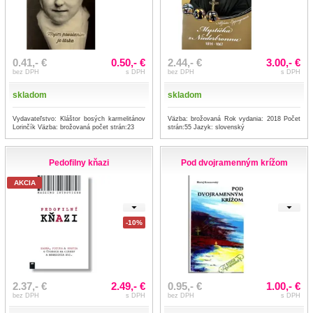
0.41,- €
0.50,- €
2.44,- €
3.00,- €
bez DPH
s DPH
bez DPH
s DPH
skladom
skladom
Vydavateľstvo: Kláštor bosých karmelitánov
Väzba: brožovaná Rok vydania: 2018 Počet
Lorinčík Väzba: brožovaná počet strán:23
strán:55 Jazyk: slovenský
Pedofilny kňazi
Pod dvojramenným krížom
AKCIA
-10%
2.37,- €
2.49,- €
0.95,- €
1.00,- €
bez DPH
s DPH
bez DPH
s DPH