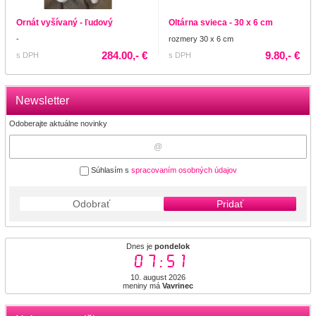
Ornát vyšívaný - ľudový
Oltárna svieca - 30 x 6 cm
-
rozmery 30 x 6 cm
284.00,- €
9.80,- €
s DPH
s DPH
Newsletter
Odoberajte aktuálne novinky
Súhlasím s
spracovaním osobných údajov
Odobrať
Pridať
Dnes je
pondelok
07:51
10. august 2026
meniny má
Vavrinec