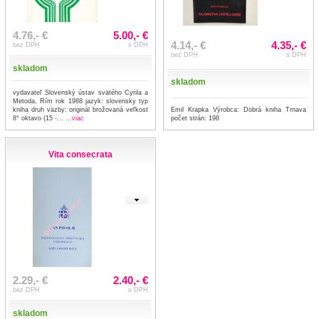
4.76,- €
5.00,- €
4.14,- €
4.35,- €
bez DPH
s DPH
bez DPH
s DPH
skladom
skladom
vydavateľ Slovenský ústav svätého Cyrila a
Metoda, Rím rok 1988 jazyk: slovensky typ
Emil Krapka Výrobca: Dobrá kniha Trnava
kniha druh väzby: originál brožovaná veľkosť
počet strán: 198
8° oktavo (15 -...
...viac
Vita consecrata
2.29,- €
2.40,- €
bez DPH
s DPH
skladom