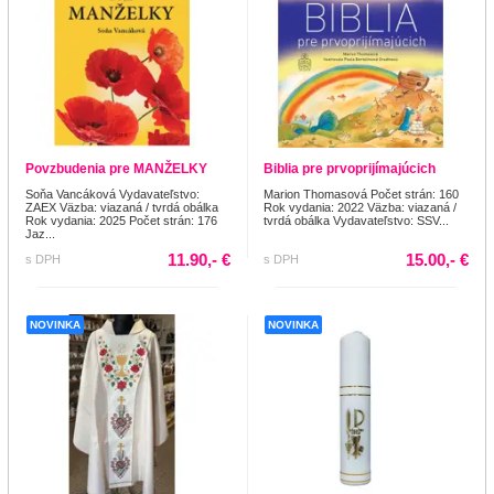
Povzbudenia pre MANŽELKY
Biblia pre prvoprijímajúcich
Soňa Vancáková Vydavateľstvo:
Marion Thomasová Počet strán: 160
ZAEX Väzba: viazaná / tvrdá obálka
Rok vydania: 2022 Väzba: viazaná /
Rok vydania: 2025 Počet strán: 176
tvrdá obálka Vydavateľstvo: SSV...
Jaz...
11.90,- €
15.00,- €
s DPH
s DPH
NOVINKA
NOVINKA