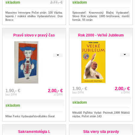
skladom
2.77,- €
skladom
Massimo Introvigne Počet strán: 100 Väzba:
Spisovateľ: Krasnovský Blažej Vydavateľ:
lepená / mäkká obálka Vydavateľstvo: Don
Slovo Rok vydania: 1995 brožovaná, menší
Bosco
formát, 55 strán
Pravé slovo v pravý čas
Rok 2000 - Veľké Jubileum
1.90,- €
2.00,- €
1.90,- €
2.00,- €
bez DPH
s DPH
bez DPH
s DPH
skladom
skladom
Mikuláš Pažitka Vydal: Pezinok,1999 Mäkká
Milan Ferko VydavateľstvoKubko Goral
väzba, Počet strán 143
Sakramentológia I.
Sila viery sila pravdy