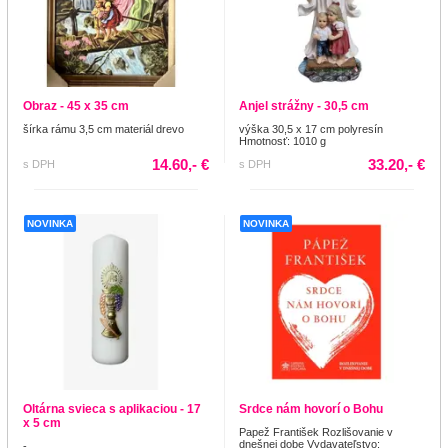
Obraz - 45 x 35 cm
Anjel strážny - 30,5 cm
šírka rámu 3,5 cm materiál drevo
výška 30,5 x 17 cm polyresín
Hmotnosť: 1010 g
14.60,- €
33.20,- €
s DPH
s DPH
NOVINKA
NOVINKA
Oltárna svieca s aplikaciou - 17
Srdce nám hovorí o Bohu
x 5 cm
Papež František Rozlišovanie v
dnešnej dobe Vydavateľstvo:
-