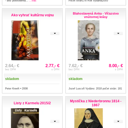
Počet strán176 Rok vydania2005
- Bez poškodenia...
...viac
Blahoslavená Anka - Víťazstvo
Ako vyhrať kultúrnu vojnu
vnútornej krásy
2.64,- €
2.77,- €
7.62,- €
8.00,- €
bez DPH
s DPH
bez DPH
s DPH
skladom
skladom
Peter Kreeft • 2008
Jozef Luscoň Vydáno: 2018 počet strán: 181
Mystička z Niederbronnu 1814 -
Listy z Karmelu 2015/2
1867