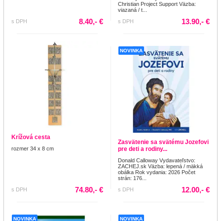
Christian Project Support Väzba:
viazaná / t...
8.40,- €
13.90,- €
s DPH
s DPH
NOVINKA
Krížová cesta
Zasvätenie sa svätému Jozefovi
rozmer 34 x 8 cm
pre deti a rodiny...
Donald Calloway Vydavateľstvo:
ZACHEJ.sk Väzba: lepená / mäkká
obálka Rok vydania: 2026 Počet
strán: 176...
74.80,- €
12.00,- €
s DPH
s DPH
NOVINKA
NOVINKA