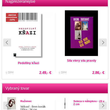
Najprezeranejšie
AKCIA
-10%
Sila viery sila pravdy
Pedofilny kňazi
2.49,- €
2.86,- €
s DPH
s DPH
Vybraný tovar
Ruženec
Svieca s nálepkou - 23 x
2 cm
Veľkosť : 8mm korálk
Dĺžka : 34 cm