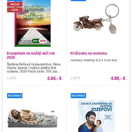
AKCIA
-20%
Evanjelium na každý deň rok
Kľúčenka na motorku
2026
rozmery motorky 6,3 x 3 cm kov
Štefánia Beňová Vydavateľstvo: Bens
Väzba: lepená / mäkká obálka Rok
vydania: 2025 Počet strán: 376 Jaz...
3.84,- €
4.80,- €
s DPH
s DPH
NOVINKA
NOVINKA