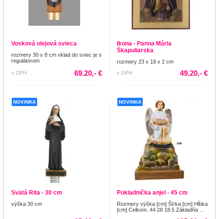
Vosková olejová svieca
Ikona - Panna Mária
Škapuliarska
rozmery 30 x 8 cm vklad do sviec je s
regulátorom
rozmery 23 x 18 x 2 cm
69.20,- €
49.20,- €
s DPH
s DPH
NOVINKA
NOVINKA
Svätá Rita - 30 cm
Pokladnička anjel - 45 cm
výška 30 cm
Rozmery výška [cm] Šírka [cm] Hĺbka
[cm] Celkom. 44 28 18.5 Základňa ...