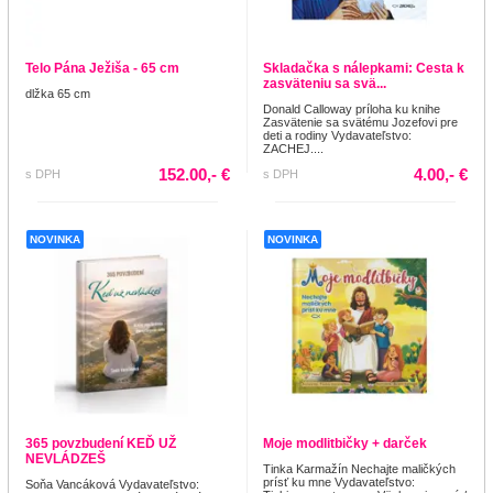
Telo Pána Ježiša - 65 cm
Skladačka s nálepkami: Cesta k
zasväteniu sa svä...
dlžka 65 cm
Donald Calloway príloha ku knihe
Zasvätenie sa svätému Jozefovi pre
deti a rodiny Vydavateľstvo:
ZACHEJ....
152.00,- €
4.00,- €
s DPH
s DPH
NOVINKA
NOVINKA
365 povzbudení KEĎ UŽ
Moje modlitbičky + darček
NEVLÁDZEŠ
Tinka Karmažín Nechajte maličkých
prísť ku mne Vydavateľstvo:
Soňa Vancáková Vydavateľstvo: