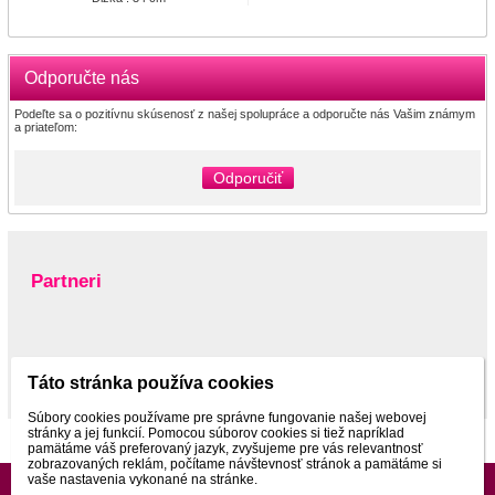
Odporučte nás
Podeľte sa o pozitívnu skúsenosť z našej spolupráce a odporučte nás Vašim známym
a priateľom:
Odporučiť
Partneri
www.pltnictvo.eu
Táto stránka používa cookies
Súbory cookies používame pre správne fungovanie našej webovej
stránky a jej funkcií. Pomocou súborov cookies si tiež napríklad
pamätáme váš preferovaný jazyk, zvyšujeme pre vás relevantnosť
zobrazovaných reklám, počítame návštevnosť stránok a pamätáme si
vaše nastavenia vykonané na stránke.