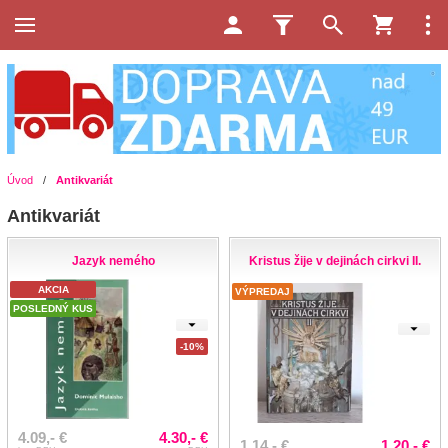
Úvod
/
Antikvariát
Antikvariát
Jazyk nemého
Kristus žije v dejinách cirkvi II.
AKCIA
VÝPREDAJ
POSLEDNÝ KUS
-10%
4.09,- €
4.30,- €
1.14,- €
1.20,- €