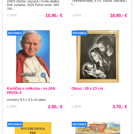
Tinkinerecepty, s.r.o. Väzba: viazaná /
ZAEX Väzba: viazaná / tvrdá obálka
t...
Rok vydania: 2026 Počet strán: 400
Jaz...
15.90,- €
16.90,- €
s DPH
s DPH
NOVINKA
NOVINKA
Kartička s relikviou - sv.JAN
Obraz - 28 x 23 cm
PAVOL II
-
rozmery 8,5 x 5,5 cm plast
2.00,- €
3.70,- €
s DPH
s DPH
NOVINKA
NOVINKA