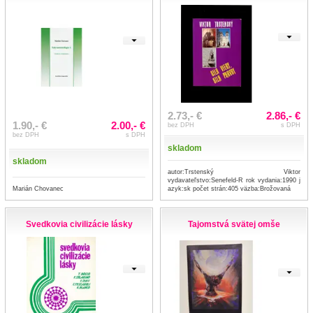
2.73,- €
2.86,- €
1.90,- €
2.00,- €
bez DPH
s DPH
bez DPH
s DPH
skladom
skladom
autor:Trstenský Viktor
vydavateľstvo:Senefeld-R rok vydania:1990 j
Marián Chovanec
azyk:sk počet strán:405 väzba:Brožovaná
Svedkovia civilizácie lásky
Tajomstvá svätej omše