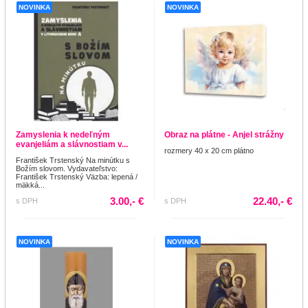
NOVINKA
NOVINKA
Zamyslenia k nedeľným
Obraz na plátne - Anjel strážny
evanjeliám a slávnostiam v...
rozmery 40 x 20 cm plátno
František Trstenský Na minútku s
Božím slovom. Vydavateľstvo:
František Trstenský Väzba: lepená /
mäkká...
3.00,- €
22.40,- €
s DPH
s DPH
NOVINKA
NOVINKA