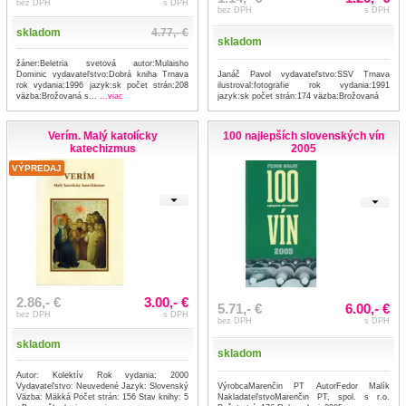
bez DPH
s DPH
bez DPH
s DPH
skladom
4.77,- €
skladom
žáner:Beletria svetová autor:Mulaisho
Dominic vydavateľstvo:Dobrá kniha Trnava
Janáč Pavol vydavateľstvo:SSV Trnava
rok vydania:1996 jazyk:sk počet strán:208
ilustroval:fotografie rok vydania:1991
väzba:Brožovaná s...
...viac
jazyk:sk počet strán:174 väzba:Brožovaná
Verím. Malý katolícky
100 najlepších slovenských vín
katechizmus
2005
VÝPREDAJ
2.86,- €
3.00,- €
5.71,- €
6.00,- €
bez DPH
s DPH
bez DPH
s DPH
skladom
skladom
Autor: Kolektív Rok vydania: 2000
VýrobcaMarenčin PT AutorFedor Malík
Vydavateľstvo: Neuvedené Jazyk: Slovenský
NakladateľstvoMarenčin PT, spol. s r.o.
Väzba: Mäkká Počet strán: 156 Stav knihy: 5