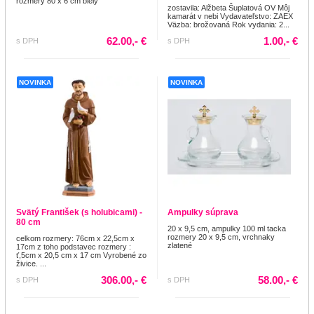
rozmery 80 x 6 cm biely
zostavila: Alžbeta Šuplatová OV Môj
kamarát v nebi Vydavateľstvo: ZAEX
Väzba: brožovaná Rok vydania: 2...
62.00,- €
1.00,- €
s DPH
s DPH
NOVINKA
NOVINKA
Svätý František (s holubicami) -
Ampulky súprava
80 cm
20 x 9,5 cm, ampulky 100 ml tacka
rozmery 20 x 9,5 cm, vrchnaky
celkom rozmery: 76cm x 22,5cm x
zlatené
17cm z toho podstavec rozmery :
ť,5cm x 20,5 cm x 17 cm Vyrobené zo
živice. ...
306.00,- €
58.00,- €
s DPH
s DPH